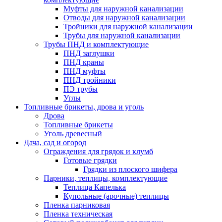
Муфты для наружной канализации
Отводы для наружной канализации
Тройники для наружной канализации
Трубы для наружной канализации
Трубы ПНД и комплектующие
ПНД заглушки
ПНД краны
ПНД муфты
ПНД тройники
ПЭ трубы
Углы
Топливные брикеты, дрова и уголь
Дрова
Топливные брикеты
Уголь древесный
Дача, сад и огород
Ограждения для грядок и клумб
Готовые грядки
Грядки из плоского шифера
Парники, теплицы, комплектующие
Теплица Капелька
Купольные (арочные) теплицы
Пленка парниковая
Пленка техническая