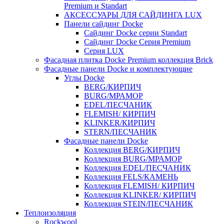
Premium и Standart
АКСЕССУАРЫ ДЛЯ САЙДИНГА LUX
Панели сайдинг Docke
Cайдинг Docke серии Standart
Сайдинг Docke Серия Premium
Серия LUX
Фасадная плитка Docke Premium коллекция Brick
Фасадные панели Docke и комплектующие
Углы Docke
BERG/КИРПИЧ
BURG/МРАМОР
EDEL/ПЕСЧАНИК
FLEMISH/ КИРПИЧ
KLINKER/КИРПИЧ
STERN/ПЕСЧАНИК
Фасадные панели Docke
Коллекция BERG/КИРПИЧ
Коллекция BURG/МРАМОР
Коллекция EDEL/ПЕСЧАНИК
Коллекция FELS/КАМЕНЬ
Коллекция FLEMISH/ КИРПИЧ
Коллекция KLINKER/ КИРПИЧ
Коллекция STEIN/ПЕСЧАНИК
Теплоизоляция
Rockwool