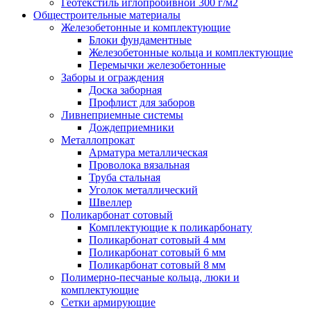
Геотекстиль иглопробивной 300 г/м2
Общестроительные материалы
Железобетонные и комплектующие
Блоки фундаментные
Железобетонные кольца и комплектующие
Перемычки железобетонные
Заборы и ограждения
Доска заборная
Профлист для заборов
Ливнеприемные системы
Дождеприемники
Металлопрокат
Арматура металлическая
Проволока вязальная
Труба стальная
Уголок металлический
Швеллер
Поликарбонат сотовый
Комплектующие к поликарбонату
Поликарбонат сотовый 4 мм
Поликарбонат сотовый 6 мм
Поликарбонат сотовый 8 мм
Полимерно-песчаные кольца, люки и
комплектующие
Сетки армирующие