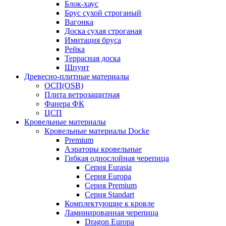
Блок-хаус
Брус сухой строганый
Вагонка
Доска сухая строганая
Имитация бруса
Рейка
Террасная доска
Шпунт
Древесно-плитные материалы
ОСП(OSB)
Плита ветрозащитная
Фанера ФК
ЦСП
Кровельные материалы
Кровельные материалы Docke
Premium
Аэраторы кровельные
Гибкая однослойная черепица
Серия Eurasia
Серия Europa
Серия Premium
Серия Standart
Комплектующие к кровле
Ламинированная черепица
Dragon Europa