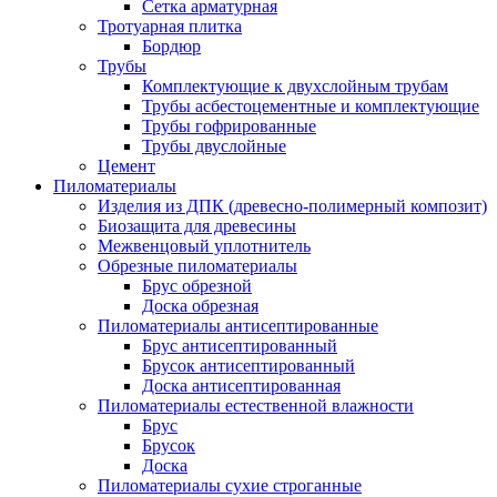
Сетка арматурная
Тротуарная плитка
Бордюр
Трубы
Комплектующие к двухслойным трубам
Трубы асбестоцементные и комплектующие
Трубы гофрированные
Трубы двуслойные
Цемент
Пиломатериалы
Изделия из ДПК (древесно-полимерный композит)
Биозащита для древесины
Межвенцовый уплотнитель
Обрезные пиломатериалы
Брус обрезной
Доска обрезная
Пиломатериалы антисептированные
Брус антисептированный
Брусок антисептированный
Доска антисептированная
Пиломатериалы естественной влажности
Брус
Брусок
Доска
Пиломатериалы сухие строганные