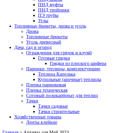
ПНД муфты
ПНД тройники
ПЭ трубы
Углы
Топливные брикеты, дрова и уголь
Дрова
Топливные брикеты
Уголь древесный
Дача, сад и огород
Ограждения для грядок и клумб
Готовые грядки
Грядки из плоского шифера
Парники, теплицы, комплектующие
Теплица Капелька
Купольные (арочные) теплицы
Пленка парниковая
Пленка техническая
Сотовый поликарбонат для теплиц
Тачки
Тачки садовые
Тачки строительные
Хозяйственные товары
Ленты клейкие
Главная
>
Архивы для Май 2023