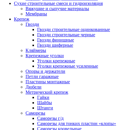
Сухие строительные смеси и гидроизоляция
Вяжущие и сыпучие материалы
Мембраны
Крепеж
Гвозди
Гвозди строительные оцинкованные
Гвозди строительные черные
Гвозди финишные
Гвозди шиферные
Кляймеры
Крепежные уголки
Уголки крепежные
Уголки крепежные усиленные
Опоры и держатели
Петли гаражные
Пластины монтажные
Дюбели
Метрический крепеж
Гайки
Шайбы
Штанги
Саморезы
Саморезы г/д
Саморезы для тонких пластин «клопы»
Саморезы кровельные