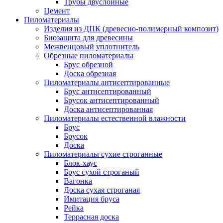
Трубы двуслойные
Цемент
Пиломатериалы
Изделия из ДПК (древесно-полимерный композит)
Биозащита для древесины
Межвенцовый уплотнитель
Обрезные пиломатериалы
Брус обрезной
Доска обрезная
Пиломатериалы антисептированные
Брус антисептированный
Брусок антисептированный
Доска антисептированная
Пиломатериалы естественной влажности
Брус
Брусок
Доска
Пиломатериалы сухие строганные
Блок-хаус
Брус сухой строганый
Вагонка
Доска сухая строганая
Имитация бруса
Рейка
Террасная доска