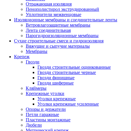
Отражающая изоляция
Пенополистирол экструдированный
Уплотнители межвенцовые
Изоляционные мембраны и соединительные ленты
Ветровлагозащитные мембраны
Лента соединительная
Парогидроизоляционные мембраны
Сухие строительные смеси и гидроизоляция
Вяжущие и сыпучие материалы
Мембраны
Крепеж
Гвозди
Гвозди строительные оцинкованные
Гвозди строительные черные
Гвозди финишные
Гвозди шиферные
Кляймеры
Крепежные уголки
Уголки крепежные
Уголки крепежные усиленные
Опоры и держатели
Петли гаражные
Пластины монтажные
Дюбели
Метрический крепеж