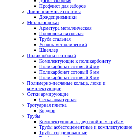
Доска заборная
Профлист для заборов
Ливнеприемные системы
Дождеприемники
Металлопрокат
Арматура металлическая
Проволока вязальная
Труба стальная
Уголок металлический
Швеллер
Поликарбонат сотовый
Комплектующие к поликарбонату
Поликарбонат сотовый 4 мм
Поликарбонат сотовый 6 мм
Поликарбонат сотовый 8 мм
Полимерно-песчаные кольца, люки и
комплектующие
Сетки армирующие
Сетка арматурная
Тротуарная плитка
Бордюр
Трубы
Комплектующие к двухслойным трубам
Трубы асбестоцементные и комплектующие
Трубы гофрированные