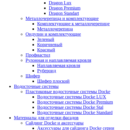
Dragon Lux
Dragon Premium
Dragon Standart
Металлочерепица и комплектующие
Комплектующие к металлочерепице
Металлочерепица
Ондулин и комплектующие
Зеленый
Коричневый
Красный
Профнастил
Рулонная и наплавляемая кровля
Наплавляемая кровля
Рубероид
Шифер
Шифер плоский
Водосточные системы
Пластиковые водосточные системы Docke
Водосточные системы Docke LUX
Водосточные системы Docke Premium
Водосточные системы Docke Stal
Водосточные системы Docke Standard
Материалы для отделки фасадов
Сайдинг Docke и аксессуары
Аксессуары для сайдинга Docke серии