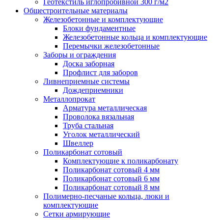
Геотекстиль иглопробивной 300 г/м2
Общестроительные материалы
Железобетонные и комплектующие
Блоки фундаментные
Железобетонные кольца и комплектующие
Перемычки железобетонные
Заборы и ограждения
Доска заборная
Профлист для заборов
Ливнеприемные системы
Дождеприемники
Металлопрокат
Арматура металлическая
Проволока вязальная
Труба стальная
Уголок металлический
Швеллер
Поликарбонат сотовый
Комплектующие к поликарбонату
Поликарбонат сотовый 4 мм
Поликарбонат сотовый 6 мм
Поликарбонат сотовый 8 мм
Полимерно-песчаные кольца, люки и
комплектующие
Сетки армирующие