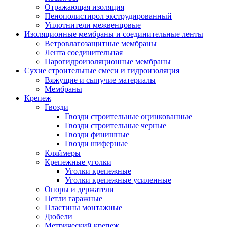
Отражающая изоляция
Пенополистирол экструдированный
Уплотнители межвенцовые
Изоляционные мембраны и соединительные ленты
Ветровлагозащитные мембраны
Лента соединительная
Парогидроизоляционные мембраны
Сухие строительные смеси и гидроизоляция
Вяжущие и сыпучие материалы
Мембраны
Крепеж
Гвозди
Гвозди строительные оцинкованные
Гвозди строительные черные
Гвозди финишные
Гвозди шиферные
Кляймеры
Крепежные уголки
Уголки крепежные
Уголки крепежные усиленные
Опоры и держатели
Петли гаражные
Пластины монтажные
Дюбели
Метрический крепеж