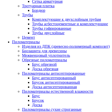
Сетка арматурная
Тротуарная плитка
Бордюр
Трубы
Комплектующие к двухслойным трубам
Трубы асбестоцементные и комплектующие
Трубы гофрированные
Трубы двуслойные
Цемент
Пиломатериалы
Изделия из ДПК (древесно-полимерный композит)
Биозащита для древесины
Межвенцовый уплотнитель
Обрезные пиломатериалы
Брус обрезной
Доска обрезная
Пиломатериалы антисептированные
Брус антисептированный
Брусок антисептированный
Доска антисептированная
Пиломатериалы естественной влажности
Брус
Брусок
Доска
Пиломатериалы сухие строганные