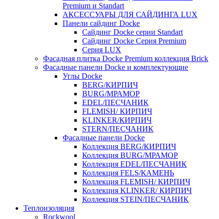
Premium и Standart
АКСЕССУАРЫ ДЛЯ САЙДИНГА LUX
Панели сайдинг Docke
Cайдинг Docke серии Standart
Сайдинг Docke Серия Premium
Серия LUX
Фасадная плитка Docke Premium коллекция Brick
Фасадные панели Docke и комплектующие
Углы Docke
BERG/КИРПИЧ
BURG/МРАМОР
EDEL/ПЕСЧАНИК
FLEMISH/ КИРПИЧ
KLINKER/КИРПИЧ
STERN/ПЕСЧАНИК
Фасадные панели Docke
Коллекция BERG/КИРПИЧ
Коллекция BURG/МРАМОР
Коллекция EDEL/ПЕСЧАНИК
Коллекция FELS/КАМЕНЬ
Коллекция FLEMISH/ КИРПИЧ
Коллекция KLINKER/ КИРПИЧ
Коллекция STEIN/ПЕСЧАНИК
Теплоизоляция
Rockwool