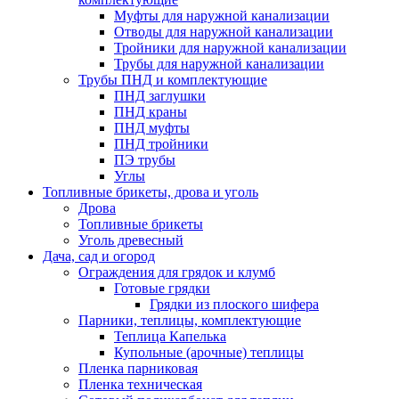
Муфты для наружной канализации
Отводы для наружной канализации
Тройники для наружной канализации
Трубы для наружной канализации
Трубы ПНД и комплектующие
ПНД заглушки
ПНД краны
ПНД муфты
ПНД тройники
ПЭ трубы
Углы
Топливные брикеты, дрова и уголь
Дрова
Топливные брикеты
Уголь древесный
Дача, сад и огород
Ограждения для грядок и клумб
Готовые грядки
Грядки из плоского шифера
Парники, теплицы, комплектующие
Теплица Капелька
Купольные (арочные) теплицы
Пленка парниковая
Пленка техническая