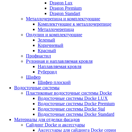
Dragon Lux
Dragon Premium
Dragon Standart
Металлочерепица и комплектующие
Комплектующие к металлочерепице
Металлочерепица
Ондулин и комплектующие
Зеленый
Коричневый
Красный
Профнастил
Рулонная и наплавляемая кровля
Наплавляемая кровля
Рубероид
Шифер
Шифер плоский
Водосточные системы
Пластиковые водосточные системы Docke
Водосточные системы Docke LUX
Водосточные системы Docke Premium
Водосточные системы Docke Stal
Водосточные системы Docke Standard
Материалы для отделки фасадов
Сайдинг Docke и аксессуары
Аксессуары для сайдинга Docke серии