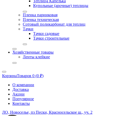
Теплица Капелька
Купольные (арочные) теплицы
Пленка парниковая
Пленка техническая
Сотовый поликарбонат для теплиц
Тачки
Тачки садовые
Тачки строительные
Хозяйственные товары
Ленты клейкие
Корзина
Товаров 0 (
0
₽
)
О компании
Доставка
Акции
Популярное
Контакты
ЛО, Новоселье, пз Пески, Красносельское ш., уч. 2