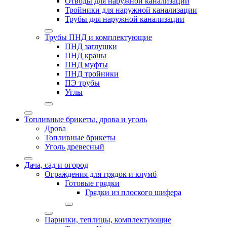
Отводы для наружной канализации
Тройники для наружной канализации
Трубы для наружной канализации
Трубы ПНД и комплектующие
ПНД заглушки
ПНД краны
ПНД муфты
ПНД тройники
ПЭ трубы
Углы
Топливные брикеты, дрова и уголь
Дрова
Топливные брикеты
Уголь древесный
Дача, сад и огород
Ограждения для грядок и клумб
Готовые грядки
Грядки из плоского шифера
Парники, теплицы, комплектующие