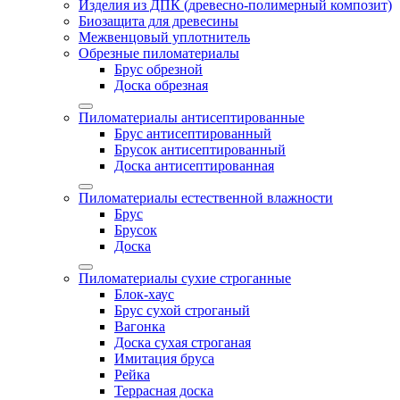
Изделия из ДПК (древесно-полимерный композит)
Биозащита для древесины
Межвенцовый уплотнитель
Обрезные пиломатериалы
Брус обрезной
Доска обрезная
Пиломатериалы антисептированные
Брус антисептированный
Брусок антисептированный
Доска антисептированная
Пиломатериалы естественной влажности
Брус
Брусок
Доска
Пиломатериалы сухие строганные
Блок-хаус
Брус сухой строганый
Вагонка
Доска сухая строганая
Имитация бруса
Рейка
Террасная доска