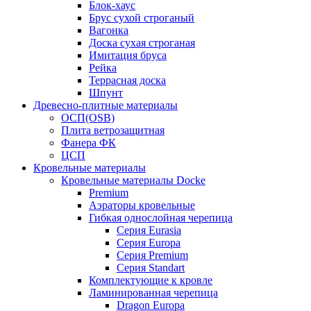
Блок-хаус
Брус сухой строганый
Вагонка
Доска сухая строганая
Имитация бруса
Рейка
Террасная доска
Шпунт
Древесно-плитные материалы
ОСП(OSB)
Плита ветрозащитная
Фанера ФК
ЦСП
Кровельные материалы
Кровельные материалы Docke
Premium
Аэраторы кровельные
Гибкая однослойная черепица
Серия Eurasia
Серия Europa
Серия Premium
Серия Standart
Комплектующие к кровле
Ламинированная черепица
Dragon Europa