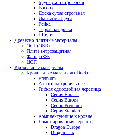
Брус сухой строганый
Вагонка
Доска сухая строганая
Имитация бруса
Рейка
Террасная доска
Шпунт
Древесно-плитные материалы
ОСП(OSB)
Плита ветрозащитная
Фанера ФК
ЦСП
Кровельные материалы
Кровельные материалы Docke
Premium
Аэраторы кровельные
Гибкая однослойная черепица
Серия Eurasia
Серия Europa
Серия Premium
Серия Standart
Комплектующие к кровле
Ламинированная черепица
Dragon Europa
Dragon Lux