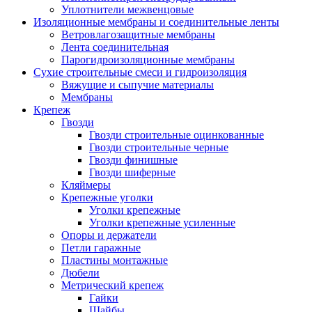
Уплотнители межвенцовые
Изоляционные мембраны и соединительные ленты
Ветровлагозащитные мембраны
Лента соединительная
Парогидроизоляционные мембраны
Сухие строительные смеси и гидроизоляция
Вяжущие и сыпучие материалы
Мембраны
Крепеж
Гвозди
Гвозди строительные оцинкованные
Гвозди строительные черные
Гвозди финишные
Гвозди шиферные
Кляймеры
Крепежные уголки
Уголки крепежные
Уголки крепежные усиленные
Опоры и держатели
Петли гаражные
Пластины монтажные
Дюбели
Метрический крепеж
Гайки
Шайбы