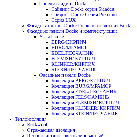
Панели сайдинг Docke
Cайдинг Docke серии Standart
Сайдинг Docke Серия Premium
Серия LUX
Фасадная плитка Docke Premium коллекция Brick
Фасадные панели Docke и комплектующие
Углы Docke
BERG/КИРПИЧ
BURG/МРАМОР
EDEL/ПЕСЧАНИК
FLEMISH/ КИРПИЧ
KLINKER/КИРПИЧ
STERN/ПЕСЧАНИК
Фасадные панели Docke
Коллекция BERG/КИРПИЧ
Коллекция BURG/МРАМОР
Коллекция EDEL/ПЕСЧАНИК
Коллекция FELS/КАМЕНЬ
Коллекция FLEMISH/ КИРПИЧ
Коллекция KLINKER/ КИРПИЧ
Коллекция STEIN/ПЕСЧАНИК
Теплоизоляция
Rockwool
Отражающая изоляция
Пенополистирол экструдированный