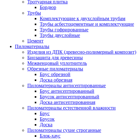
Тротуарная плитка
Бордюр
Трубы
Комплектующие к двухслойным трубам
Трубы асбестоцементные и комплектующие
Трубы гофрированные
Трубы двуслойные
Цемент
Пиломатериалы
Изделия из ДПК (древесно-полимерный композит)
Биозащита для древесины
Межвенцовый уплотнитель
Обрезные пиломатериалы
Брус обрезной
Доска обрезная
Пиломатериалы антисептированные
Брус антисептированный
Брусок антисептированный
Доска антисептированная
Пиломатериалы естественной влажности
Брус
Брусок
Доска
Пиломатериалы сухие строганные
Блок-хаус