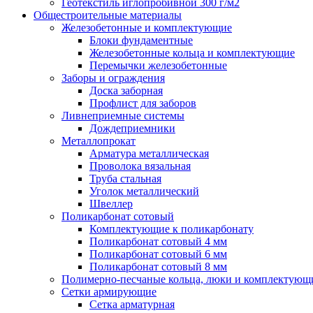
Геотекстиль иглопробивной 300 г/м2
Общестроительные материалы
Железобетонные и комплектующие
Блоки фундаментные
Железобетонные кольца и комплектующие
Перемычки железобетонные
Заборы и ограждения
Доска заборная
Профлист для заборов
Ливнеприемные системы
Дождеприемники
Металлопрокат
Арматура металлическая
Проволока вязальная
Труба стальная
Уголок металлический
Швеллер
Поликарбонат сотовый
Комплектующие к поликарбонату
Поликарбонат сотовый 4 мм
Поликарбонат сотовый 6 мм
Поликарбонат сотовый 8 мм
Полимерно-песчаные кольца, люки и комплектующ
Сетки армирующие
Сетка арматурная