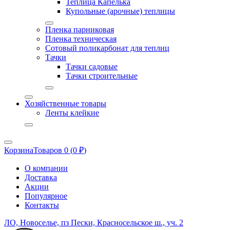
Теплица Капелька
Купольные (арочные) теплицы
Пленка парниковая
Пленка техническая
Сотовый поликарбонат для теплиц
Тачки
Тачки садовые
Тачки строительные
Хозяйственные товары
Ленты клейкие
Корзина
Товаров 0 (
0
₽
)
О компании
Доставка
Акции
Популярное
Контакты
ЛО, Новоселье, пз Пески, Красносельское ш., уч. 2