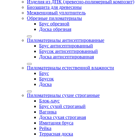
Изделия из ДПК (древесно-полимерный композит)
Биозащита для древесины
Межвенцовый уплотнитель
Обрезные пиломатериалы
Брус обрезной
Доска обрезная
Пиломатериалы антисептированные
Брус антисептированный
Брусок антисептированный
Доска антисептированная
Пиломатериалы естественной влажности
Брус
Брусок
Доска
Пиломатериалы сухие строганные
Блок-хаус
Брус сухой строганый
Вагонка
Доска сухая строганая
Имитация бруса
Рейка
Террасная доска