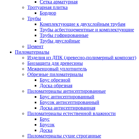
Сетка арматурная
Тротуарная плитка
Бордюр
Трубы
Комплектующие к двухслойным трубам
Трубы асбестоцементные и комплектующие
Трубы гофрированные
Трубы двуслойные
Цемент
Пиломатериалы
Изделия из ДПК (древесно-полимерный композит)
Биозащита для древесины
Межвенцовый уплотнитель
Обрезные пиломатериалы
Брус обрезной
Доска обрезная
Пиломатериалы антисептированные
Брус антисептированный
Брусок антисептированный
Доска антисептированная
Пиломатериалы естественной влажности
Брус
Брусок
Доска
Пиломатериалы сухие строганные