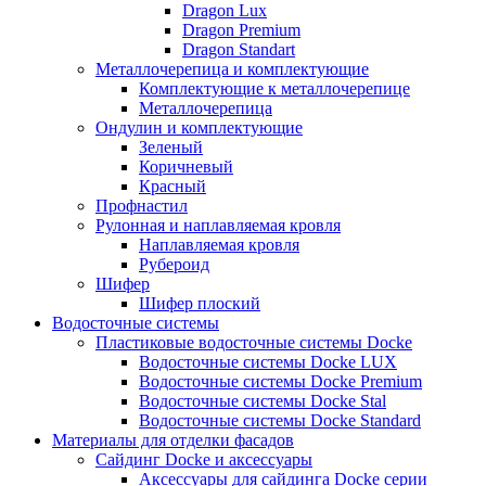
Dragon Lux
Dragon Premium
Dragon Standart
Металлочерепица и комплектующие
Комплектующие к металлочерепице
Металлочерепица
Ондулин и комплектующие
Зеленый
Коричневый
Красный
Профнастил
Рулонная и наплавляемая кровля
Наплавляемая кровля
Рубероид
Шифер
Шифер плоский
Водосточные системы
Пластиковые водосточные системы Docke
Водосточные системы Docke LUX
Водосточные системы Docke Premium
Водосточные системы Docke Stal
Водосточные системы Docke Standard
Материалы для отделки фасадов
Сайдинг Docke и аксессуары
Аксессуары для сайдинга Docke серии