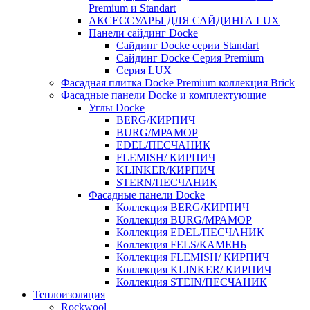
Premium и Standart
АКСЕССУАРЫ ДЛЯ САЙДИНГА LUX
Панели сайдинг Docke
Cайдинг Docke серии Standart
Сайдинг Docke Серия Premium
Серия LUX
Фасадная плитка Docke Premium коллекция Brick
Фасадные панели Docke и комплектующие
Углы Docke
BERG/КИРПИЧ
BURG/МРАМОР
EDEL/ПЕСЧАНИК
FLEMISH/ КИРПИЧ
KLINKER/КИРПИЧ
STERN/ПЕСЧАНИК
Фасадные панели Docke
Коллекция BERG/КИРПИЧ
Коллекция BURG/МРАМОР
Коллекция EDEL/ПЕСЧАНИК
Коллекция FELS/КАМЕНЬ
Коллекция FLEMISH/ КИРПИЧ
Коллекция KLINKER/ КИРПИЧ
Коллекция STEIN/ПЕСЧАНИК
Теплоизоляция
Rockwool