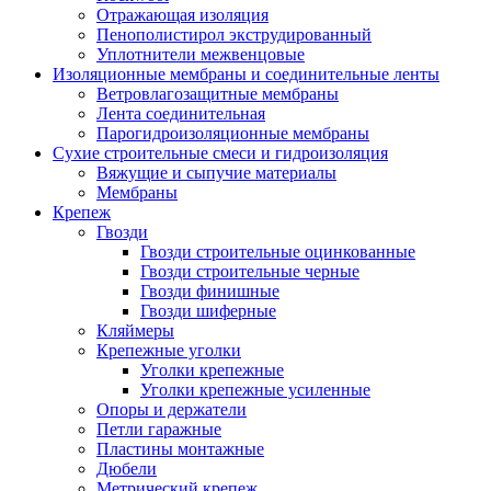
Отражающая изоляция
Пенополистирол экструдированный
Уплотнители межвенцовые
Изоляционные мембраны и соединительные ленты
Ветровлагозащитные мембраны
Лента соединительная
Парогидроизоляционные мембраны
Сухие строительные смеси и гидроизоляция
Вяжущие и сыпучие материалы
Мембраны
Крепеж
Гвозди
Гвозди строительные оцинкованные
Гвозди строительные черные
Гвозди финишные
Гвозди шиферные
Кляймеры
Крепежные уголки
Уголки крепежные
Уголки крепежные усиленные
Опоры и держатели
Петли гаражные
Пластины монтажные
Дюбели
Метрический крепеж