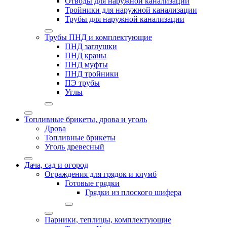
Отводы для наружной канализации
Тройники для наружной канализации
Трубы для наружной канализации
Трубы ПНД и комплектующие
ПНД заглушки
ПНД краны
ПНД муфты
ПНД тройники
ПЭ трубы
Углы
Топливные брикеты, дрова и уголь
Дрова
Топливные брикеты
Уголь древесный
Дача, сад и огород
Ограждения для грядок и клумб
Готовые грядки
Грядки из плоского шифера
Парники, теплицы, комплектующие