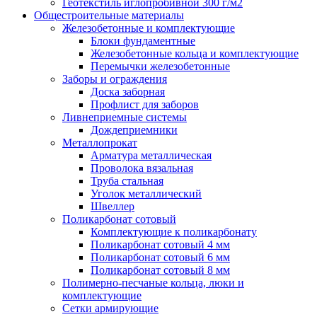
Геотекстиль иглопробивной 300 г/м2
Общестроительные материалы
Железобетонные и комплектующие
Блоки фундаментные
Железобетонные кольца и комплектующие
Перемычки железобетонные
Заборы и ограждения
Доска заборная
Профлист для заборов
Ливнеприемные системы
Дождеприемники
Металлопрокат
Арматура металлическая
Проволока вязальная
Труба стальная
Уголок металлический
Швеллер
Поликарбонат сотовый
Комплектующие к поликарбонату
Поликарбонат сотовый 4 мм
Поликарбонат сотовый 6 мм
Поликарбонат сотовый 8 мм
Полимерно-песчаные кольца, люки и
комплектующие
Сетки армирующие