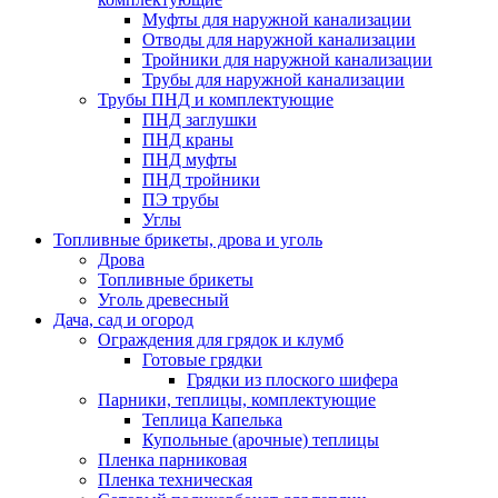
Муфты для наружной канализации
Отводы для наружной канализации
Тройники для наружной канализации
Трубы для наружной канализации
Трубы ПНД и комплектующие
ПНД заглушки
ПНД краны
ПНД муфты
ПНД тройники
ПЭ трубы
Углы
Топливные брикеты, дрова и уголь
Дрова
Топливные брикеты
Уголь древесный
Дача, сад и огород
Ограждения для грядок и клумб
Готовые грядки
Грядки из плоского шифера
Парники, теплицы, комплектующие
Теплица Капелька
Купольные (арочные) теплицы
Пленка парниковая
Пленка техническая