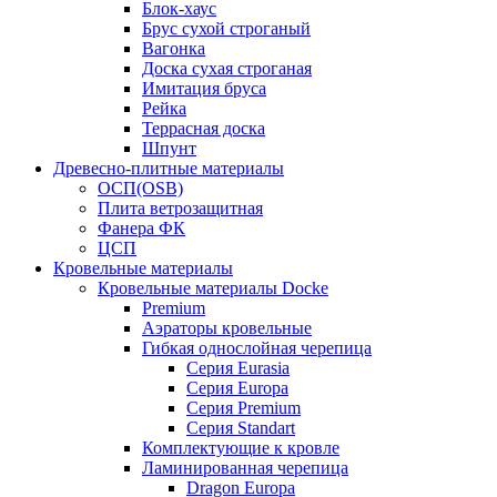
Блок-хаус
Брус сухой строганый
Вагонка
Доска сухая строганая
Имитация бруса
Рейка
Террасная доска
Шпунт
Древесно-плитные материалы
ОСП(OSB)
Плита ветрозащитная
Фанера ФК
ЦСП
Кровельные материалы
Кровельные материалы Docke
Premium
Аэраторы кровельные
Гибкая однослойная черепица
Серия Eurasia
Серия Europa
Серия Premium
Серия Standart
Комплектующие к кровле
Ламинированная черепица
Dragon Europa