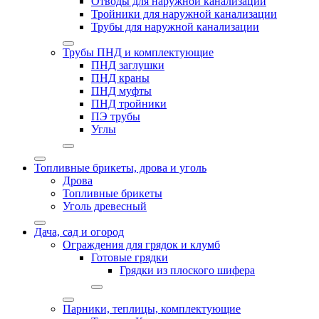
Отводы для наружной канализации
Тройники для наружной канализации
Трубы для наружной канализации
Трубы ПНД и комплектующие
ПНД заглушки
ПНД краны
ПНД муфты
ПНД тройники
ПЭ трубы
Углы
Топливные брикеты, дрова и уголь
Дрова
Топливные брикеты
Уголь древесный
Дача, сад и огород
Ограждения для грядок и клумб
Готовые грядки
Грядки из плоского шифера
Парники, теплицы, комплектующие