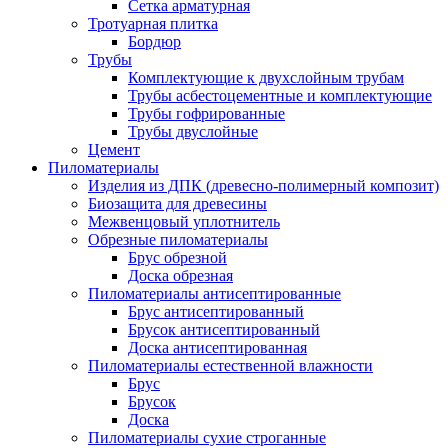
Сетка арматурная
Тротуарная плитка
Бордюр
Трубы
Комплектующие к двухслойным трубам
Трубы асбестоцементные и комплектующие
Трубы гофрированные
Трубы двуслойные
Цемент
Пиломатериалы
Изделия из ДПК (древесно-полимерный композит)
Биозащита для древесины
Межвенцовый уплотнитель
Обрезные пиломатериалы
Брус обрезной
Доска обрезная
Пиломатериалы антисептированные
Брус антисептированный
Брусок антисептированный
Доска антисептированная
Пиломатериалы естественной влажности
Брус
Брусок
Доска
Пиломатериалы сухие строганные