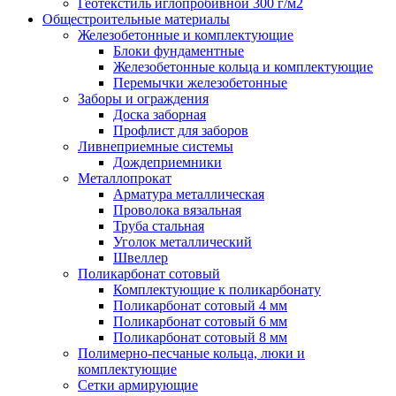
Геотекстиль иглопробивной 300 г/м2
Общестроительные материалы
Железобетонные и комплектующие
Блоки фундаментные
Железобетонные кольца и комплектующие
Перемычки железобетонные
Заборы и ограждения
Доска заборная
Профлист для заборов
Ливнеприемные системы
Дождеприемники
Металлопрокат
Арматура металлическая
Проволока вязальная
Труба стальная
Уголок металлический
Швеллер
Поликарбонат сотовый
Комплектующие к поликарбонату
Поликарбонат сотовый 4 мм
Поликарбонат сотовый 6 мм
Поликарбонат сотовый 8 мм
Полимерно-песчаные кольца, люки и
комплектующие
Сетки армирующие