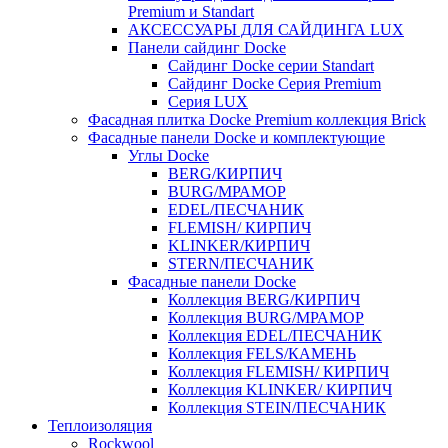
Premium и Standart
АКСЕССУАРЫ ДЛЯ САЙДИНГА LUX
Панели сайдинг Docke
Cайдинг Docke серии Standart
Сайдинг Docke Серия Premium
Серия LUX
Фасадная плитка Docke Premium коллекция Brick
Фасадные панели Docke и комплектующие
Углы Docke
BERG/КИРПИЧ
BURG/МРАМОР
EDEL/ПЕСЧАНИК
FLEMISH/ КИРПИЧ
KLINKER/КИРПИЧ
STERN/ПЕСЧАНИК
Фасадные панели Docke
Коллекция BERG/КИРПИЧ
Коллекция BURG/МРАМОР
Коллекция EDEL/ПЕСЧАНИК
Коллекция FELS/КАМЕНЬ
Коллекция FLEMISH/ КИРПИЧ
Коллекция KLINKER/ КИРПИЧ
Коллекция STEIN/ПЕСЧАНИК
Теплоизоляция
Rockwool