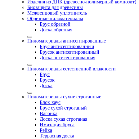
Изделия из ДПК (древесно-полимерный композит)
Биозащита для древесины
Межвенцовый уплотнитель
Обрезные пиломатериалы
Брус обрезной
Доска обрезная
Пиломатериалы антисептированные
Брус антисептированный
Брусок антисептированный
Доска антисептированная
Пиломатериалы естественной влажности
Брус
Брусок
Доска
Пиломатериалы сухие строганные
Блок-хаус
Брус сухой строганый
Вагонка
Доска сухая строганая
Имитация бруса
Рейка
Террасная доска