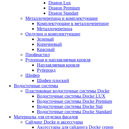
Dragon Lux
Dragon Premium
Dragon Standart
Металлочерепица и комплектующие
Комплектующие к металлочерепице
Металлочерепица
Ондулин и комплектующие
Зеленый
Коричневый
Красный
Профнастил
Рулонная и наплавляемая кровля
Наплавляемая кровля
Рубероид
Шифер
Шифер плоский
Водосточные системы
Пластиковые водосточные системы Docke
Водосточные системы Docke LUX
Водосточные системы Docke Premium
Водосточные системы Docke Stal
Водосточные системы Docke Standard
Материалы для отделки фасадов
Сайдинг Docke и аксессуары
Аксессуары для сайдинга Docke серии