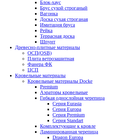
Блок-хаус
Брус сухой строганый
Вагонка
Доска сухая строганая
Имитация бруса
Рейка
Террасная доска
Шпунт
Древесно-плитные материалы
ОСП(OSB)
Плита ветрозащитная
Фанера ФК
ЦСП
Кровельные материалы
Кровельные материалы Docke
Premium
Аэраторы кровельные
Гибкая однослойная черепица
Серия Eurasia
Серия Europa
Серия Premium
Серия Standart
Комплектующие к кровле
Ламинированная черепица
Dragon Europa