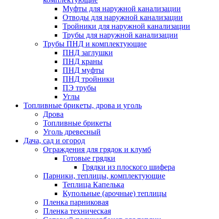
Муфты для наружной канализации
Отводы для наружной канализации
Тройники для наружной канализации
Трубы для наружной канализации
Трубы ПНД и комплектующие
ПНД заглушки
ПНД краны
ПНД муфты
ПНД тройники
ПЭ трубы
Углы
Топливные брикеты, дрова и уголь
Дрова
Топливные брикеты
Уголь древесный
Дача, сад и огород
Ограждения для грядок и клумб
Готовые грядки
Грядки из плоского шифера
Парники, теплицы, комплектующие
Теплица Капелька
Купольные (арочные) теплицы
Пленка парниковая
Пленка техническая