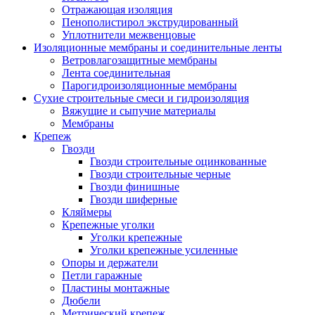
Отражающая изоляция
Пенополистирол экструдированный
Уплотнители межвенцовые
Изоляционные мембраны и соединительные ленты
Ветровлагозащитные мембраны
Лента соединительная
Парогидроизоляционные мембраны
Сухие строительные смеси и гидроизоляция
Вяжущие и сыпучие материалы
Мембраны
Крепеж
Гвозди
Гвозди строительные оцинкованные
Гвозди строительные черные
Гвозди финишные
Гвозди шиферные
Кляймеры
Крепежные уголки
Уголки крепежные
Уголки крепежные усиленные
Опоры и держатели
Петли гаражные
Пластины монтажные
Дюбели
Метрический крепеж