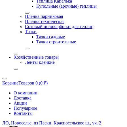
Теплица Капелька
Купольные (арочные) теплицы
Пленка парниковая
Пленка техническая
Сотовый поликарбонат для теплиц
Тачки
Тачки садовые
Тачки строительные
Хозяйственные товары
Ленты клейкие
Корзина
Товаров 0 (
0
₽
)
О компании
Доставка
Акции
Популярное
Контакты
ЛО, Новоселье, пз Пески, Красносельское ш., уч. 2