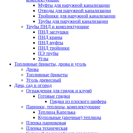
Муфты для наружной канализации
Отводы для наружной канализации
Тройники для наружной канализации
Трубы для наружной канализации
Трубы ПНД и комплектующие
ПНД заглушки
ПНД краны
ПНД муфты
ПНД тройники
ПЭ трубы
Углы
Топливные брикеты, дрова и уголь
Дрова
Топливные брикеты
Уголь древесный
Дача, сад и огород
Ограждения для грядок и клумб
Готовые грядки
Грядки из плоского шифера
Парники, теплицы, комплектующие
Теплица Капелька
Купольные (арочные) теплицы
Пленка парниковая
Пленка техническая