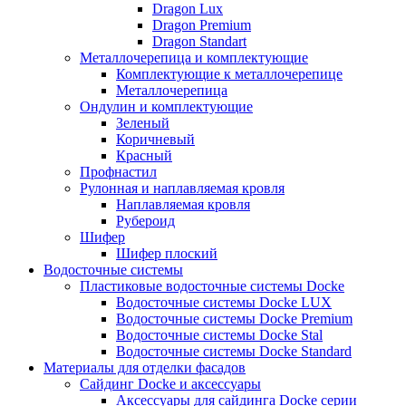
Dragon Lux
Dragon Premium
Dragon Standart
Металлочерепица и комплектующие
Комплектующие к металлочерепице
Металлочерепица
Ондулин и комплектующие
Зеленый
Коричневый
Красный
Профнастил
Рулонная и наплавляемая кровля
Наплавляемая кровля
Рубероид
Шифер
Шифер плоский
Водосточные системы
Пластиковые водосточные системы Docke
Водосточные системы Docke LUX
Водосточные системы Docke Premium
Водосточные системы Docke Stal
Водосточные системы Docke Standard
Материалы для отделки фасадов
Сайдинг Docke и аксессуары
Аксессуары для сайдинга Docke серии