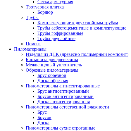
Сетка арматурная
Тротуарная плитка
Бордюр
Трубы
Комплектующие к двухслойным трубам
Трубы асбестоцементные и комплектующие
Трубы гофрированные
Трубы двуслойные
Цемент
Пиломатериалы
Изделия из ДПК (древесно-полимерный композит)
Биозащита для древесины
Межвенцовый уплотнитель
Обрезные пиломатериалы
Брус обрезной
Доска обрезная
Пиломатериалы антисептированные
Брус антисептированный
Брусок антисептированный
Доска антисептированная
Пиломатериалы естественной влажности
Брус
Брусок
Доска
Пиломатериалы сухие строганные