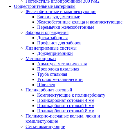
Геотекстиль иглопробивной 300 г/м2
Общестроительные материалы
Железобетонные и комплектующие
Блоки фундаментные
Железобетонные кольца и комплектующие
Перемычки железобетонные
Заборы и ограждения
Доска заборная
Профлист для заборов
Ливнеприемные системы
Дождеприемники
Металлопрокат
Арматура металлическая
Проволока вязальная
Труба стальная
Уголок металлический
Швеллер
Поликарбонат сотовый
Комплектующие к поликарбонату
Поликарбонат сотовый 4 мм
Поликарбонат сотовый 6 мм
Поликарбонат сотовый 8 мм
Полимерно-песчаные кольца, люки и
комплектующие
Сетки армирующие