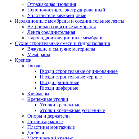
Отражающая изоляция
Пенополистирол экструдированный
Уплотнители межвенцовые
Изоляционные мембраны и соединительные ленты
Ветровлагозащитные мембраны
Лента соединительная
Парогидроизоляционные мембраны
Сухие строительные смеси и гидроизоляция
Вяжущие и сыпучие материалы
Мембраны
Крепеж
Гвозди
Гвозди строительные оцинкованные
Гвозди строительные черные
Гвозди финишные
Гвозди шиферные
Кляймеры
Крепежные уголки
Уголки крепежные
Уголки крепежные усиленные
Опоры и держатели
Петли гаражные
Пластины монтажные
Дюбели
Метрический крепеж