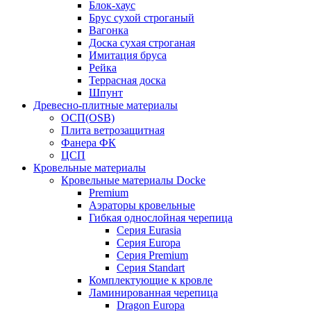
Блок-хаус
Брус сухой строганый
Вагонка
Доска сухая строганая
Имитация бруса
Рейка
Террасная доска
Шпунт
Древесно-плитные материалы
ОСП(OSB)
Плита ветрозащитная
Фанера ФК
ЦСП
Кровельные материалы
Кровельные материалы Docke
Premium
Аэраторы кровельные
Гибкая однослойная черепица
Серия Eurasia
Серия Europa
Серия Premium
Серия Standart
Комплектующие к кровле
Ламинированная черепица
Dragon Europa