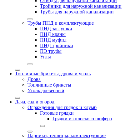
Отводы для наружной канализации
Тройники для наружной канализации
Трубы для наружной канализации
Трубы ПНД и комплектующие
ПНД заглушки
ПНД краны
ПНД муфты
ПНД тройники
ПЭ трубы
Углы
Топливные брикеты, дрова и уголь
Дрова
Топливные брикеты
Уголь древесный
Дача, сад и огород
Ограждения для грядок и клумб
Готовые грядки
Грядки из плоского шифера
Парники, теплицы, комплектующие