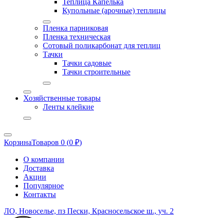
Теплица Капелька
Купольные (арочные) теплицы
Пленка парниковая
Пленка техническая
Сотовый поликарбонат для теплиц
Тачки
Тачки садовые
Тачки строительные
Хозяйственные товары
Ленты клейкие
Корзина
Товаров 0 (
0
₽
)
О компании
Доставка
Акции
Популярное
Контакты
ЛО, Новоселье, пз Пески, Красносельское ш., уч. 2