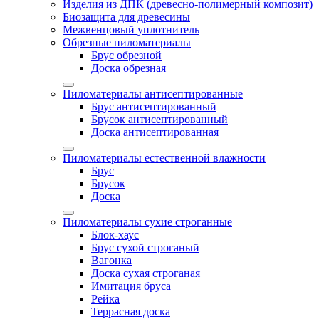
Изделия из ДПК (древесно-полимерный композит)
Биозащита для древесины
Межвенцовый уплотнитель
Обрезные пиломатериалы
Брус обрезной
Доска обрезная
Пиломатериалы антисептированные
Брус антисептированный
Брусок антисептированный
Доска антисептированная
Пиломатериалы естественной влажности
Брус
Брусок
Доска
Пиломатериалы сухие строганные
Блок-хаус
Брус сухой строганый
Вагонка
Доска сухая строганая
Имитация бруса
Рейка
Террасная доска