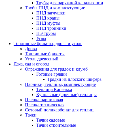
Трубы для наружной канализации
Трубы ПНД и комплектующие
ПНД заглушки
ПНД краны
ПНД муфты
ПНД тройники
ПЭ трубы
Углы
Топливные брикеты, дрова и уголь
Дрова
Топливные брикеты
Уголь древесный
Дача, сад и огород
Ограждения для грядок и клумб
Готовые грядки
Грядки из плоского шифера
Парники, теплицы, комплектующие
Теплица Капелька
Купольные (арочные) теплицы
Пленка парниковая
Пленка техническая
Сотовый поликарбонат для теплиц
Тачки
Тачки садовые
Тачки строительные