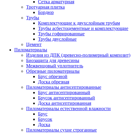
Сетка арматурная
Тротуарная плитка
Бордюр
Трубы
Комплектующие к двухслойным трубам
Трубы асбестоцементные и комплектующие
Трубы гофрированные
Трубы двуслойные
Цемент
Пиломатериалы
Изделия из ДПК (древесно-полимерный композит)
Биозащита для древесины
Межвенцовый уплотнитель
Обрезные пиломатериалы
Брус обрезной
Доска обрезная
Пиломатериалы антисептированные
Брус антисептированный
Брусок антисептированный
Доска антисептированная
Пиломатериалы естественной влажности
Брус
Брусок
Доска
Пиломатериалы сухие строганные