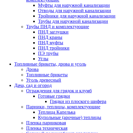
Муфты для наружной канализации
Отводы для наружной канализации
Тройники для наружной канализации
Трубы для наружной канализации
Трубы ПНД и комплектующие
ПНД заглушки
ПНД краны
ПНД муфты
ПНД тройники
ПЭ трубы
Углы
Топливные брикеты, дрова и уголь
Дрова
Топливные брикеты
Уголь древесный
Дача, сад и огород
Ограждения для грядок и клумб
Готовые грядки
Грядки из плоского шифера
Парники, теплицы, комплектующие
Теплица Капелька
Купольные (арочные) теплицы
Пленка парниковая
Пленка техническая