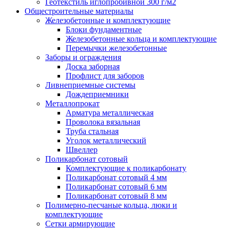
Геотекстиль иглопробивной 300 г/м2
Общестроительные материалы
Железобетонные и комплектующие
Блоки фундаментные
Железобетонные кольца и комплектующие
Перемычки железобетонные
Заборы и ограждения
Доска заборная
Профлист для заборов
Ливнеприемные системы
Дождеприемники
Металлопрокат
Арматура металлическая
Проволока вязальная
Труба стальная
Уголок металлический
Швеллер
Поликарбонат сотовый
Комплектующие к поликарбонату
Поликарбонат сотовый 4 мм
Поликарбонат сотовый 6 мм
Поликарбонат сотовый 8 мм
Полимерно-песчаные кольца, люки и
комплектующие
Сетки армирующие