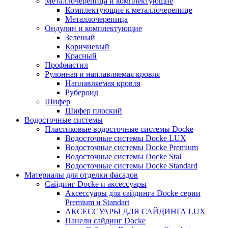
Металлочерепица и комплектующие
Комплектующие к металлочерепице
Металлочерепица
Ондулин и комплектующие
Зеленый
Коричневый
Красный
Профнастил
Рулонная и наплавляемая кровля
Наплавляемая кровля
Рубероид
Шифер
Шифер плоский
Водосточные системы
Пластиковые водосточные системы Docke
Водосточные системы Docke LUX
Водосточные системы Docke Premium
Водосточные системы Docke Stal
Водосточные системы Docke Standard
Материалы для отделки фасадов
Сайдинг Docke и аксессуары
Аксессуары для сайдинга Docke серии
Premium и Standart
АКСЕССУАРЫ ДЛЯ САЙДИНГА LUX
Панели сайдинг Docke