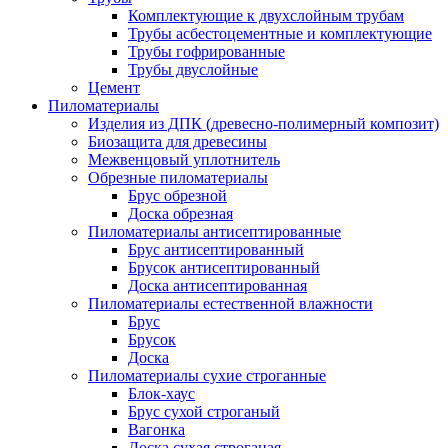
Комплектующие к двухслойным трубам
Трубы асбестоцементные и комплектующие
Трубы гофрированные
Трубы двуслойные
Цемент
Пиломатериалы
Изделия из ДПК (древесно-полимерный композит)
Биозащита для древесины
Межвенцовый уплотнитель
Обрезные пиломатериалы
Брус обрезной
Доска обрезная
Пиломатериалы антисептированные
Брус антисептированный
Брусок антисептированный
Доска антисептированная
Пиломатериалы естественной влажности
Брус
Брусок
Доска
Пиломатериалы сухие строганные
Блок-хаус
Брус сухой строганый
Вагонка
Доска сухая строганая