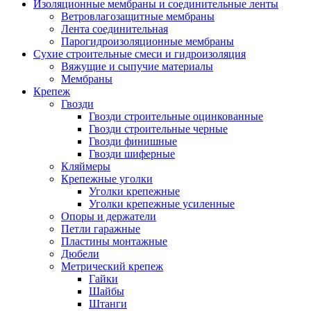
Изоляционные мембраны и соединительные ленты
Ветровлагозащитные мембраны
Лента соединительная
Парогидроизоляционные мембраны
Сухие строительные смеси и гидроизоляция
Вяжущие и сыпучие материалы
Мембраны
Крепеж
Гвозди
Гвозди строительные оцинкованные
Гвозди строительные черные
Гвозди финишные
Гвозди шиферные
Кляймеры
Крепежные уголки
Уголки крепежные
Уголки крепежные усиленные
Опоры и держатели
Петли гаражные
Пластины монтажные
Дюбели
Метрический крепеж
Гайки
Шайбы
Штанги