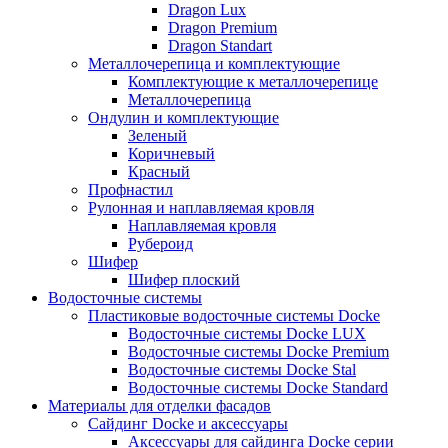
Dragon Lux
Dragon Premium
Dragon Standart
Металлочерепица и комплектующие
Комплектующие к металлочерепице
Металлочерепица
Ондулин и комплектующие
Зеленый
Коричневый
Красный
Профнастил
Рулонная и наплавляемая кровля
Наплавляемая кровля
Рубероид
Шифер
Шифер плоский
Водосточные системы
Пластиковые водосточные системы Docke
Водосточные системы Docke LUX
Водосточные системы Docke Premium
Водосточные системы Docke Stal
Водосточные системы Docke Standard
Материалы для отделки фасадов
Сайдинг Docke и аксессуары
Аксессуары для сайдинга Docke серии