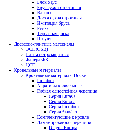
Блок-хаус
Брус сухой строганый
Вагонка
Доска сухая строганая
Имитация бруса
Рейка
Террасная доска
Шпунт
Древесно-плитные материалы
ОСП(OSB)
Плита ветрозащитная
Фанера ФК
ЦСП
Кровельные материалы
Кровельные материалы Docke
Premium
Аэраторы кровельные
Гибкая однослойная черепица
Серия Eurasia
Серия Europa
Серия Premium
Серия Standart
Комплектующие к кровле
Ламинированная черепица
Dragon Europa