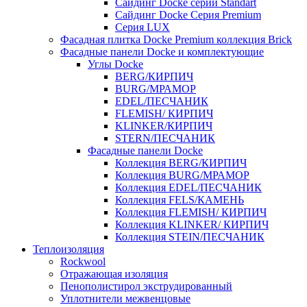
Cайдинг Docke серии Standart
Сайдинг Docke Серия Premium
Серия LUX
Фасадная плитка Docke Premium коллекция Brick
Фасадные панели Docke и комплектующие
Углы Docke
BERG/КИРПИЧ
BURG/МРАМОР
EDEL/ПЕСЧАНИК
FLEMISH/ КИРПИЧ
KLINKER/КИРПИЧ
STERN/ПЕСЧАНИК
Фасадные панели Docke
Коллекция BERG/КИРПИЧ
Коллекция BURG/МРАМОР
Коллекция EDEL/ПЕСЧАНИК
Коллекция FELS/КАМЕНЬ
Коллекция FLEMISH/ КИРПИЧ
Коллекция KLINKER/ КИРПИЧ
Коллекция STEIN/ПЕСЧАНИК
Теплоизоляция
Rockwool
Отражающая изоляция
Пенополистирол экструдированный
Уплотнители межвенцовые