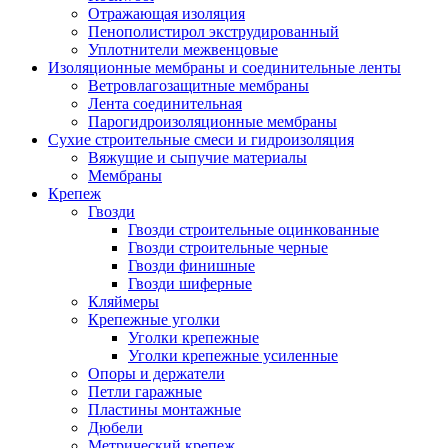
Отражающая изоляция
Пенополистирол экструдированный
Уплотнители межвенцовые
Изоляционные мембраны и соединительные ленты
Ветровлагозащитные мембраны
Лента соединительная
Парогидроизоляционные мембраны
Сухие строительные смеси и гидроизоляция
Вяжущие и сыпучие материалы
Мембраны
Крепеж
Гвозди
Гвозди строительные оцинкованные
Гвозди строительные черные
Гвозди финишные
Гвозди шиферные
Кляймеры
Крепежные уголки
Уголки крепежные
Уголки крепежные усиленные
Опоры и держатели
Петли гаражные
Пластины монтажные
Дюбели
Метрический крепеж