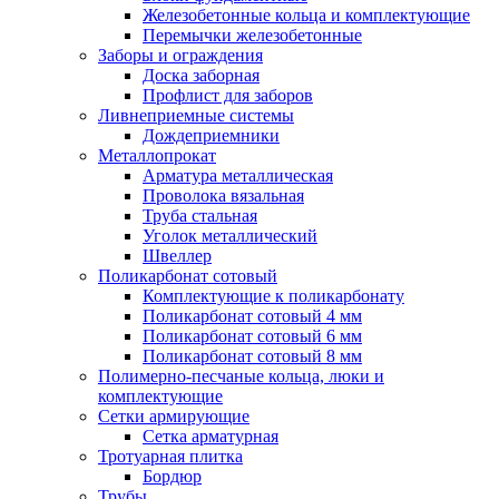
Железобетонные кольца и комплектующие
Перемычки железобетонные
Заборы и ограждения
Доска заборная
Профлист для заборов
Ливнеприемные системы
Дождеприемники
Металлопрокат
Арматура металлическая
Проволока вязальная
Труба стальная
Уголок металлический
Швеллер
Поликарбонат сотовый
Комплектующие к поликарбонату
Поликарбонат сотовый 4 мм
Поликарбонат сотовый 6 мм
Поликарбонат сотовый 8 мм
Полимерно-песчаные кольца, люки и
комплектующие
Сетки армирующие
Сетка арматурная
Тротуарная плитка
Бордюр
Трубы