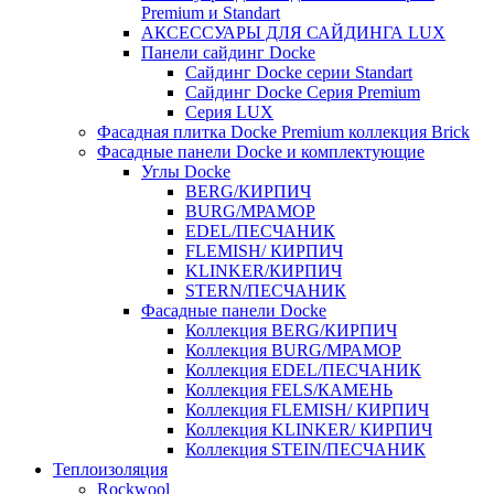
Premium и Standart
АКСЕССУАРЫ ДЛЯ САЙДИНГА LUX
Панели сайдинг Docke
Cайдинг Docke серии Standart
Сайдинг Docke Серия Premium
Серия LUX
Фасадная плитка Docke Premium коллекция Brick
Фасадные панели Docke и комплектующие
Углы Docke
BERG/КИРПИЧ
BURG/МРАМОР
EDEL/ПЕСЧАНИК
FLEMISH/ КИРПИЧ
KLINKER/КИРПИЧ
STERN/ПЕСЧАНИК
Фасадные панели Docke
Коллекция BERG/КИРПИЧ
Коллекция BURG/МРАМОР
Коллекция EDEL/ПЕСЧАНИК
Коллекция FELS/КАМЕНЬ
Коллекция FLEMISH/ КИРПИЧ
Коллекция KLINKER/ КИРПИЧ
Коллекция STEIN/ПЕСЧАНИК
Теплоизоляция
Rockwool