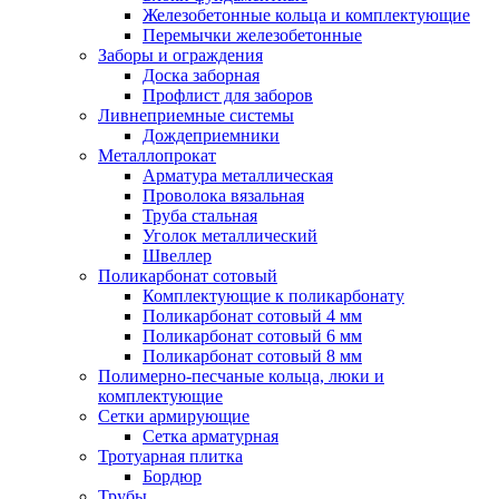
Железобетонные кольца и комплектующие
Перемычки железобетонные
Заборы и ограждения
Доска заборная
Профлист для заборов
Ливнеприемные системы
Дождеприемники
Металлопрокат
Арматура металлическая
Проволока вязальная
Труба стальная
Уголок металлический
Швеллер
Поликарбонат сотовый
Комплектующие к поликарбонату
Поликарбонат сотовый 4 мм
Поликарбонат сотовый 6 мм
Поликарбонат сотовый 8 мм
Полимерно-песчаные кольца, люки и
комплектующие
Сетки армирующие
Сетка арматурная
Тротуарная плитка
Бордюр
Трубы