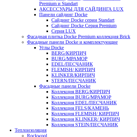
Premium и Standart
АКСЕССУАРЫ ДЛЯ САЙДИНГА LUX
Панели сайдинг Docke
Cайдинг Docke серии Standart
Сайдинг Docke Серия Premium
Серия LUX
Фасадная плитка Docke Premium коллекция Brick
Фасадные панели Docke и комплектующие
Углы Docke
BERG/КИРПИЧ
BURG/МРАМОР
EDEL/ПЕСЧАНИК
FLEMISH/ КИРПИЧ
KLINKER/КИРПИЧ
STERN/ПЕСЧАНИК
Фасадные панели Docke
Коллекция BERG/КИРПИЧ
Коллекция BURG/МРАМОР
Коллекция EDEL/ПЕСЧАНИК
Коллекция FELS/КАМЕНЬ
Коллекция FLEMISH/ КИРПИЧ
Коллекция KLINKER/ КИРПИЧ
Коллекция STEIN/ПЕСЧАНИК
Теплоизоляция
Rockwool