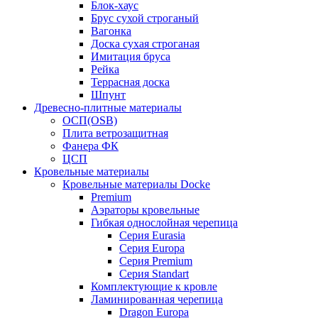
Блок-хаус
Брус сухой строганый
Вагонка
Доска сухая строганая
Имитация бруса
Рейка
Террасная доска
Шпунт
Древесно-плитные материалы
ОСП(OSB)
Плита ветрозащитная
Фанера ФК
ЦСП
Кровельные материалы
Кровельные материалы Docke
Premium
Аэраторы кровельные
Гибкая однослойная черепица
Серия Eurasia
Серия Europa
Серия Premium
Серия Standart
Комплектующие к кровле
Ламинированная черепица
Dragon Europa