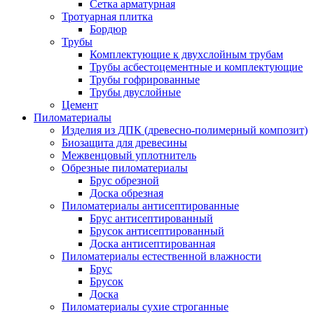
Сетка арматурная
Тротуарная плитка
Бордюр
Трубы
Комплектующие к двухслойным трубам
Трубы асбестоцементные и комплектующие
Трубы гофрированные
Трубы двуслойные
Цемент
Пиломатериалы
Изделия из ДПК (древесно-полимерный композит)
Биозащита для древесины
Межвенцовый уплотнитель
Обрезные пиломатериалы
Брус обрезной
Доска обрезная
Пиломатериалы антисептированные
Брус антисептированный
Брусок антисептированный
Доска антисептированная
Пиломатериалы естественной влажности
Брус
Брусок
Доска
Пиломатериалы сухие строганные