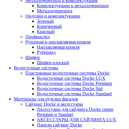
Металлочерепица и комплектующие
Комплектующие к металлочерепице
Металлочерепица
Ондулин и комплектующие
Зеленый
Коричневый
Красный
Профнастил
Рулонная и наплавляемая кровля
Наплавляемая кровля
Рубероид
Шифер
Шифер плоский
Водосточные системы
Пластиковые водосточные системы Docke
Водосточные системы Docke LUX
Водосточные системы Docke Premium
Водосточные системы Docke Stal
Водосточные системы Docke Standard
Материалы для отделки фасадов
Сайдинг Docke и аксессуары
Аксессуары для сайдинга Docke серии
Premium и Standart
АКСЕССУАРЫ ДЛЯ САЙДИНГА LUX
Панели сайдинг Docke