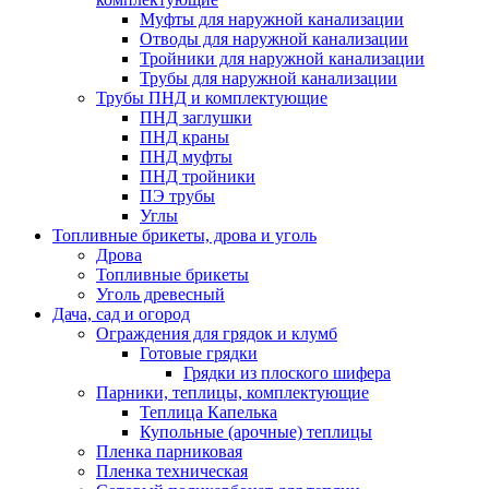
Муфты для наружной канализации
Отводы для наружной канализации
Тройники для наружной канализации
Трубы для наружной канализации
Трубы ПНД и комплектующие
ПНД заглушки
ПНД краны
ПНД муфты
ПНД тройники
ПЭ трубы
Углы
Топливные брикеты, дрова и уголь
Дрова
Топливные брикеты
Уголь древесный
Дача, сад и огород
Ограждения для грядок и клумб
Готовые грядки
Грядки из плоского шифера
Парники, теплицы, комплектующие
Теплица Капелька
Купольные (арочные) теплицы
Пленка парниковая
Пленка техническая