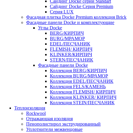
Cайдинг Docke серии Standart
Сайдинг Docke Серия Premium
Серия LUX
Фасадная плитка Docke Premium коллекция Brick
Фасадные панели Docke и комплектующие
Углы Docke
BERG/КИРПИЧ
BURG/МРАМОР
EDEL/ПЕСЧАНИК
FLEMISH/ КИРПИЧ
KLINKER/КИРПИЧ
STERN/ПЕСЧАНИК
Фасадные панели Docke
Коллекция BERG/КИРПИЧ
Коллекция BURG/МРАМОР
Коллекция EDEL/ПЕСЧАНИК
Коллекция FELS/КАМЕНЬ
Коллекция FLEMISH/ КИРПИЧ
Коллекция KLINKER/ КИРПИЧ
Коллекция STEIN/ПЕСЧАНИК
Теплоизоляция
Rockwool
Отражающая изоляция
Пенополистирол экструдированный
Уплотнители межвенцовые