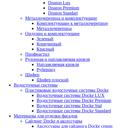
Dragon Lux
Dragon Premium
Dragon Standart
Металлочерепица и комплектующие
Комплектующие к металлочерепице
Металлочерепица
Ондулин и комплектующие
Зеленый
Коричневый
Красный
Профнастил
Рулонная и наплавляемая кровля
Наплавляемая кровля
Рубероид
Шифер
Шифер плоский
Водосточные системы
Пластиковые водосточные системы Docke
Водосточные системы Docke LUX
Водосточные системы Docke Premium
Водосточные системы Docke Stal
Водосточные системы Docke Standard
Материалы для отделки фасадов
Сайдинг Docke и аксессуары
Аксессуары для сайдинга Docke серии