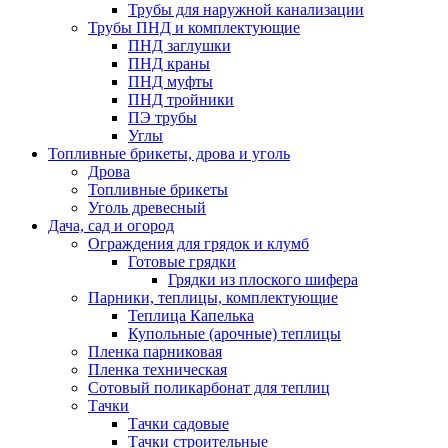
Трубы для наружной канализации
Трубы ПНД и комплектующие
ПНД заглушки
ПНД краны
ПНД муфты
ПНД тройники
ПЭ трубы
Углы
Топливные брикеты, дрова и уголь
Дрова
Топливные брикеты
Уголь древесный
Дача, сад и огород
Ограждения для грядок и клумб
Готовые грядки
Грядки из плоского шифера
Парники, теплицы, комплектующие
Теплица Капелька
Купольные (арочные) теплицы
Пленка парниковая
Пленка техническая
Сотовый поликарбонат для теплиц
Тачки
Тачки садовые
Тачки строительные