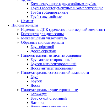
Комплектующие к двухслойным трубам
Трубы асбестоцементные и комплектующие
Трубы гофрированные
Трубы двуслойные
Цемент
Пиломатериалы
Изделия из ДПК (древесно-полимерный композит)
Биозащита для древесины
Межвенцовый уплотнитель
Обрезные пиломатериалы
Брус обрезной
Доска обрезная
Пиломатериалы антисептированные
Брус антисептированный
Брусок антисептированный
Доска антисептированная
Пиломатериалы естественной влажности
Брус
Брусок
Доска
Пиломатериалы сухие строганные
Блок-хаус
Брус сухой строганый
Вагонка
Доска сухая строганая