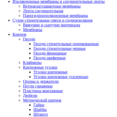
Изоляционные мембраны и соединительные ленты
Ветровлагозащитные мембраны
Лента соединительная
Парогидроизоляционные мембраны
Сухие строительные смеси и гидроизоляция
Вяжущие и сыпучие материалы
Мембраны
Крепеж
Гвозди
Гвозди строительные оцинкованные
Гвозди строительные черные
Гвозди финишные
Гвозди шиферные
Кляймеры
Крепежные уголки
Уголки крепежные
Уголки крепежные усиленные
Опоры и держатели
Петли гаражные
Пластины монтажные
Дюбели
Метрический крепеж
Гайки
Шайбы
Штанги