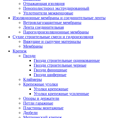
Отражающая изоляция
Пенополистирол экструдированный
Уплотнители межвенцовые
Изоляционные мембраны и соединительные ленты
Ветровлагозащитные мембраны
Лента соединительная
Парогидроизоляционные мембраны
Сухие строительные смеси и гидроизоляция
Вяжущие и сыпучие материалы
Мембраны
Крепеж
Гвозди
Гвозди строительные оцинкованные
Гвозди строительные черные
Гвозди финишные
Гвозди шиферные
Кляймеры
Крепежные уголки
Уголки крепежные
Уголки крепежные усиленные
Опоры и держатели
Петли гаражные
Пластины монтажные
Дюбели
Метрический крепеж