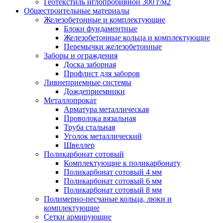
Геотекстиль иглопробивной 300 г/м2
Общестроительные материалы
Железобетонные и комплектующие
Блоки фундаментные
Железобетонные кольца и комплектующие
Перемычки железобетонные
Заборы и ограждения
Доска заборная
Профлист для заборов
Ливнеприемные системы
Дождеприемники
Металлопрокат
Арматура металлическая
Проволока вязальная
Труба стальная
Уголок металлический
Швеллер
Поликарбонат сотовый
Комплектующие к поликарбонату
Поликарбонат сотовый 4 мм
Поликарбонат сотовый 6 мм
Поликарбонат сотовый 8 мм
Полимерно-песчаные кольца, люки и
комплектующие
Сетки армирующие