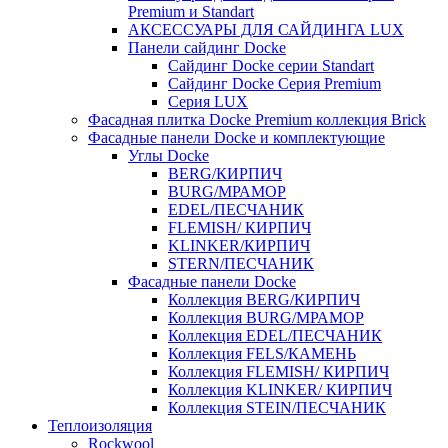
Premium и Standart
АКСЕССУАРЫ ДЛЯ САЙДИНГА LUX
Панели сайдинг Docke
Cайдинг Docke серии Standart
Сайдинг Docke Серия Premium
Серия LUX
Фасадная плитка Docke Premium коллекция Brick
Фасадные панели Docke и комплектующие
Углы Docke
BERG/КИРПИЧ
BURG/МРАМОР
EDEL/ПЕСЧАНИК
FLEMISH/ КИРПИЧ
KLINKER/КИРПИЧ
STERN/ПЕСЧАНИК
Фасадные панели Docke
Коллекция BERG/КИРПИЧ
Коллекция BURG/МРАМОР
Коллекция EDEL/ПЕСЧАНИК
Коллекция FELS/КАМЕНЬ
Коллекция FLEMISH/ КИРПИЧ
Коллекция KLINKER/ КИРПИЧ
Коллекция STEIN/ПЕСЧАНИК
Теплоизоляция
Rockwool