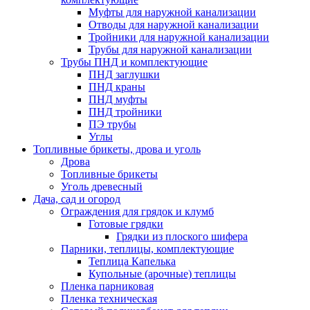
Муфты для наружной канализации
Отводы для наружной канализации
Тройники для наружной канализации
Трубы для наружной канализации
Трубы ПНД и комплектующие
ПНД заглушки
ПНД краны
ПНД муфты
ПНД тройники
ПЭ трубы
Углы
Топливные брикеты, дрова и уголь
Дрова
Топливные брикеты
Уголь древесный
Дача, сад и огород
Ограждения для грядок и клумб
Готовые грядки
Грядки из плоского шифера
Парники, теплицы, комплектующие
Теплица Капелька
Купольные (арочные) теплицы
Пленка парниковая
Пленка техническая