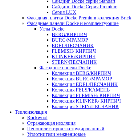
Cайдинг Docke серии Standart
Сайдинг Docke Серия Premium
Серия LUX
Фасадная плитка Docke Premium коллекция Brick
Фасадные панели Docke и комплектующие
Углы Docke
BERG/КИРПИЧ
BURG/МРАМОР
EDEL/ПЕСЧАНИК
FLEMISH/ КИРПИЧ
KLINKER/КИРПИЧ
STERN/ПЕСЧАНИК
Фасадные панели Docke
Коллекция BERG/КИРПИЧ
Коллекция BURG/МРАМОР
Коллекция EDEL/ПЕСЧАНИК
Коллекция FELS/КАМЕНЬ
Коллекция FLEMISH/ КИРПИЧ
Коллекция KLINKER/ КИРПИЧ
Коллекция STEIN/ПЕСЧАНИК
Теплоизоляция
Rockwool
Отражающая изоляция
Пенополистирол экструдированный
Уплотнители межвенцовые