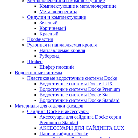
Металлочерепица и комплектующие
Комплектующие к металлочерепице
Металлочерепица
Ондулин и комплектующие
Зеленый
Коричневый
Красный
Профнастил
Рулонная и наплавляемая кровля
Наплавляемая кровля
Рубероид
Шифер
Шифер плоский
Водосточные системы
Пластиковые водосточные системы Docke
Водосточные системы Docke LUX
Водосточные системы Docke Premium
Водосточные системы Docke Stal
Водосточные системы Docke Standard
Материалы для отделки фасадов
Сайдинг Docke и аксессуары
Аксессуары для сайдинга Docke серии
Premium и Standart
АКСЕССУАРЫ ДЛЯ САЙДИНГА LUX
Панели сайдинг Docke