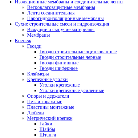
Изоляционные мембраны и соединительные ленты
Ветровлагозащитные мембраны
Лента соединительная
Парогидроизоляционные мембраны
Сухие строительные смеси и гидроизоляция
Вяжущие и сыпучие материалы
Мембраны
Крепеж
Гвозди
Гвозди строительные оцинкованные
Гвозди строительные черные
Гвозди финишные
Гвозди шиферные
Кляймеры
Крепежные уголки
Уголки крепежные
Уголки крепежные усиленные
Опоры и держатели
Петли гаражные
Пластины монтажные
Дюбели
Метрический крепеж
Гайки
Шайбы
Штанги