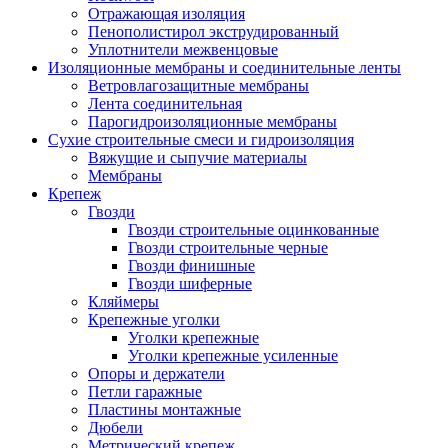
Отражающая изоляция
Пенополистирол экструдированный
Уплотнители межвенцовые
Изоляционные мембраны и соединительные ленты
Ветровлагозащитные мембраны
Лента соединительная
Парогидроизоляционные мембраны
Сухие строительные смеси и гидроизоляция
Вяжущие и сыпучие материалы
Мембраны
Крепеж
Гвозди
Гвозди строительные оцинкованные
Гвозди строительные черные
Гвозди финишные
Гвозди шиферные
Кляймеры
Крепежные уголки
Уголки крепежные
Уголки крепежные усиленные
Опоры и держатели
Петли гаражные
Пластины монтажные
Дюбели
Метрический крепеж