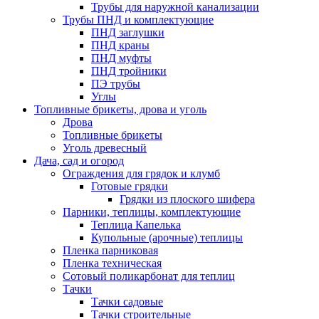
Трубы для наружной канализации
Трубы ПНД и комплектующие
ПНД заглушки
ПНД краны
ПНД муфты
ПНД тройники
ПЭ трубы
Углы
Топливные брикеты, дрова и уголь
Дрова
Топливные брикеты
Уголь древесный
Дача, сад и огород
Ограждения для грядок и клумб
Готовые грядки
Грядки из плоского шифера
Парники, теплицы, комплектующие
Теплица Капелька
Купольные (арочные) теплицы
Пленка парниковая
Пленка техническая
Сотовый поликарбонат для теплиц
Тачки
Тачки садовые
Тачки строительные