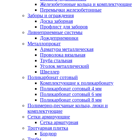
Железобетонные кольца и комплектующие
Перемычки железобетонные
Заборы и ограждения
Доска заборная
Профлист для заборов
Ливнеприемные системы
Дождеприемники
Металлопрокат
Арматура металлическая
Проволока вязальная
Труба стальная
Уголок металлический
Швеллер
Поликарбонат сотовый
Комплектующие к поликарбонату
Поликарбонат сотовый 4 мм
Поликарбонат сотовый 6 мм
Поликарбонат сотовый 8 мм
Полимерно-песчаные кольца, люки и
комплектующие
Сетки армирующие
Сетка арматурная
Тротуарная плитка
Бордюр
Трубы