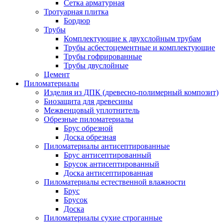
Сетка арматурная
Тротуарная плитка
Бордюр
Трубы
Комплектующие к двухслойным трубам
Трубы асбестоцементные и комплектующие
Трубы гофрированные
Трубы двуслойные
Цемент
Пиломатериалы
Изделия из ДПК (древесно-полимерный композит)
Биозащита для древесины
Межвенцовый уплотнитель
Обрезные пиломатериалы
Брус обрезной
Доска обрезная
Пиломатериалы антисептированные
Брус антисептированный
Брусок антисептированный
Доска антисептированная
Пиломатериалы естественной влажности
Брус
Брусок
Доска
Пиломатериалы сухие строганные