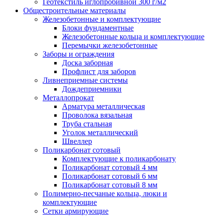
Геотекстиль иглопробивной 300 г/м2
Общестроительные материалы
Железобетонные и комплектующие
Блоки фундаментные
Железобетонные кольца и комплектующие
Перемычки железобетонные
Заборы и ограждения
Доска заборная
Профлист для заборов
Ливнеприемные системы
Дождеприемники
Металлопрокат
Арматура металлическая
Проволока вязальная
Труба стальная
Уголок металлический
Швеллер
Поликарбонат сотовый
Комплектующие к поликарбонату
Поликарбонат сотовый 4 мм
Поликарбонат сотовый 6 мм
Поликарбонат сотовый 8 мм
Полимерно-песчаные кольца, люки и
комплектующие
Сетки армирующие