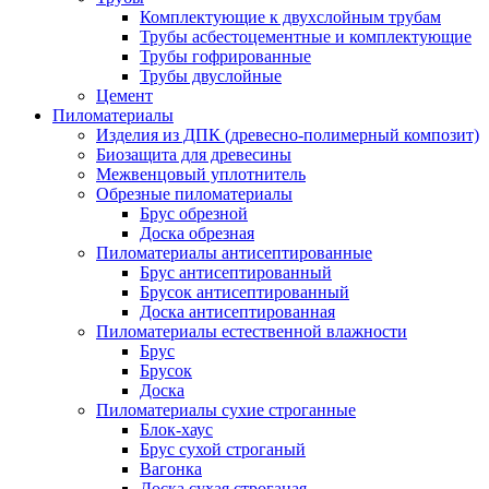
Комплектующие к двухслойным трубам
Трубы асбестоцементные и комплектующие
Трубы гофрированные
Трубы двуслойные
Цемент
Пиломатериалы
Изделия из ДПК (древесно-полимерный композит)
Биозащита для древесины
Межвенцовый уплотнитель
Обрезные пиломатериалы
Брус обрезной
Доска обрезная
Пиломатериалы антисептированные
Брус антисептированный
Брусок антисептированный
Доска антисептированная
Пиломатериалы естественной влажности
Брус
Брусок
Доска
Пиломатериалы сухие строганные
Блок-хаус
Брус сухой строганый
Вагонка
Доска сухая строганая