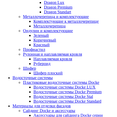
Dragon Lux
Dragon Premium
Dragon Standart
Металлочерепица и комплектующие
Комплектующие к металлочерепице
Металлочерепица
Ондулин и комплектующие
Зеленый
Коричневый
Красный
Профнастил
Рулонная и наплавляемая кровля
Наплавляемая кровля
Рубероид
Шифер
Шифер плоский
Водосточные системы
Пластиковые водосточные системы Docke
Водосточные системы Docke LUX
Водосточные системы Docke Premium
Водосточные системы Docke Stal
Водосточные системы Docke Standard
Материалы для отделки фасадов
Сайдинг Docke и аксессуары
Аксессуары для сайдинга Docke серии