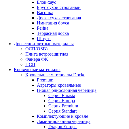
Блок-хаус
Брус сухой строганый
Вагонка
Доска сухая строганая
Имитация бруса
Рейка
Террасная доска
Шпунт
Древесно-плитные материалы
ОСП(OSB)
Плита ветрозащитная
Фанера ФК
ЦСП
Кровельные материалы
Кровельные материалы Docke
Premium
Аэраторы кровельные
Гибкая однослойная черепица
Серия Eurasia
Серия Europa
Серия Premium
Серия Standart
Комплектующие к кровле
Ламинированная черепица
Dragon Europa