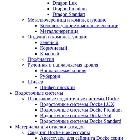
Dragon Lux
Dragon Premium
Dragon Standart
Металлочерепица и комплектующие
Комплектующие к металлочерепице
Металлочерепица
Ондулин и комплектующие
Зеленый
Коричневый
Красный
Профнастил
Рулонная и наплавляемая кровля
Наплавляемая кровля
Рубероид
Шифер
Шифер плоский
Водосточные системы
Пластиковые водосточные системы Docke
Водосточные системы Docke LUX
Водосточные системы Docke Premium
Водосточные системы Docke Stal
Водосточные системы Docke Standard
Материалы для отделки фасадов
Сайдинг Docke и аксессуары
Аксессуары для сайдинга Docke серии