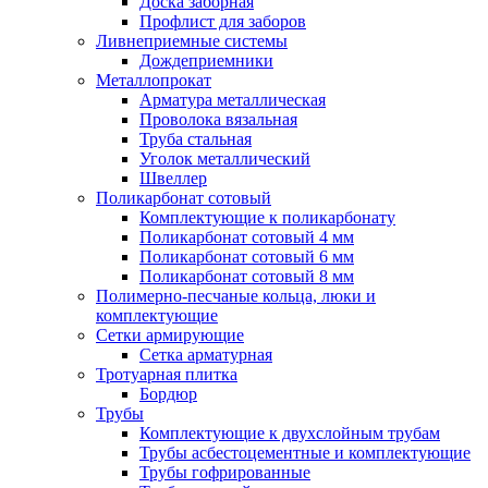
Доска заборная
Профлист для заборов
Ливнеприемные системы
Дождеприемники
Металлопрокат
Арматура металлическая
Проволока вязальная
Труба стальная
Уголок металлический
Швеллер
Поликарбонат сотовый
Комплектующие к поликарбонату
Поликарбонат сотовый 4 мм
Поликарбонат сотовый 6 мм
Поликарбонат сотовый 8 мм
Полимерно-песчаные кольца, люки и
комплектующие
Сетки армирующие
Сетка арматурная
Тротуарная плитка
Бордюр
Трубы
Комплектующие к двухслойным трубам
Трубы асбестоцементные и комплектующие
Трубы гофрированные