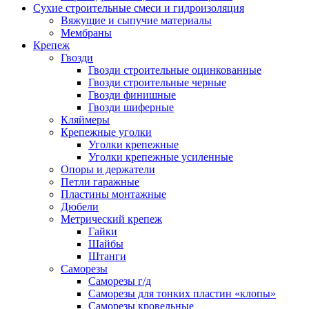
Сухие строительные смеси и гидроизоляция
Вяжущие и сыпучие материалы
Мембраны
Крепеж
Гвозди
Гвозди строительные оцинкованные
Гвозди строительные черные
Гвозди финишные
Гвозди шиферные
Кляймеры
Крепежные уголки
Уголки крепежные
Уголки крепежные усиленные
Опоры и держатели
Петли гаражные
Пластины монтажные
Дюбели
Метрический крепеж
Гайки
Шайбы
Штанги
Саморезы
Саморезы г/д
Саморезы для тонких пластин «клопы»
Саморезы кровельные