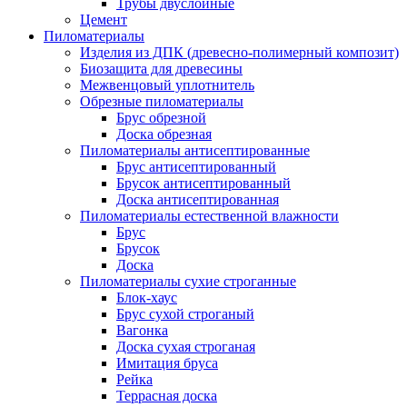
Трубы двуслойные
Цемент
Пиломатериалы
Изделия из ДПК (древесно-полимерный композит)
Биозащита для древесины
Межвенцовый уплотнитель
Обрезные пиломатериалы
Брус обрезной
Доска обрезная
Пиломатериалы антисептированные
Брус антисептированный
Брусок антисептированный
Доска антисептированная
Пиломатериалы естественной влажности
Брус
Брусок
Доска
Пиломатериалы сухие строганные
Блок-хаус
Брус сухой строганый
Вагонка
Доска сухая строганая
Имитация бруса
Рейка
Террасная доска