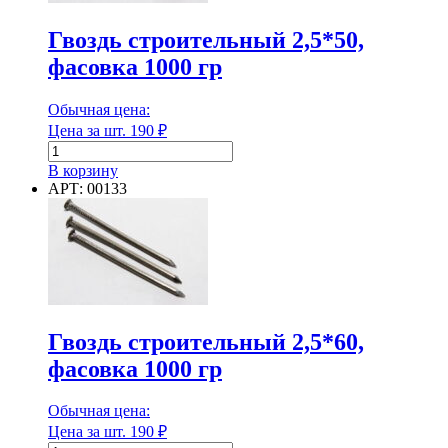
Гвоздь строительный 2,5*50,
фасовка 1000 гр
Обычная цена:
Цена за шт.
190
₽
Количество
товара
В корзину
Гвоздь
АРТ: 00133
строительный
2,5*50,
фасовка
1000
гр
Гвоздь строительный 2,5*60,
фасовка 1000 гр
Обычная цена:
Цена за шт.
190
₽