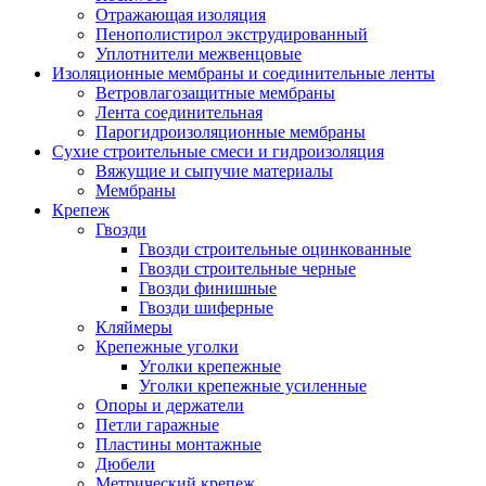
Отражающая изоляция
Пенополистирол экструдированный
Уплотнители межвенцовые
Изоляционные мембраны и соединительные ленты
Ветровлагозащитные мембраны
Лента соединительная
Парогидроизоляционные мембраны
Сухие строительные смеси и гидроизоляция
Вяжущие и сыпучие материалы
Мембраны
Крепеж
Гвозди
Гвозди строительные оцинкованные
Гвозди строительные черные
Гвозди финишные
Гвозди шиферные
Кляймеры
Крепежные уголки
Уголки крепежные
Уголки крепежные усиленные
Опоры и держатели
Петли гаражные
Пластины монтажные
Дюбели
Метрический крепеж