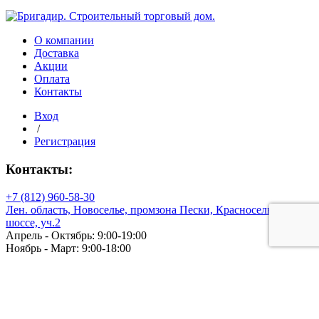
финишный
оцинкованный
1,8*50,
фасовка
О компании
500
Доставка
гр
Акции
Оплата
Контакты
Вход
/
Регистрация
Контакты:
+7 (812) 960-58-30
Лен. область, Новоселье, промзона Пески, Красносельское
шоссе, уч.2
Апрель - Октябрь: 9:00-19:00
Ноябрь - Март: 9:00-18:00
© 2026 СТД «Бригадир». Все права защищены.
ООО "СПК" - ИНН: 4725010613, ОГРН: 1214700002791
Политика конфиденциальности
Продвижение и поддержка сайта
Просмотр корзины
Оформить заказ
Продолжить покупки