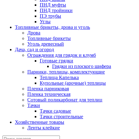
ПНД муфты
ПНД тройники
ПЭ трубы
Углы
Топливные брикеты, дрова и уголь
Дрова
Топливные брикеты
Уголь древесный
Дача, сад и огород
Ограждения для грядок и клумб
Готовые грядки
Грядки из плоского шифера
Парники, теплицы, комплектующие
Теплица Капелька
Купольные (арочные) теплицы
Пленка парниковая
Пленка техническая
Сотовый поликарбонат для теплиц
Тачки
Тачки садовые
Тачки строительные
Хозяйственные товары
Ленты клейкие
Поиск