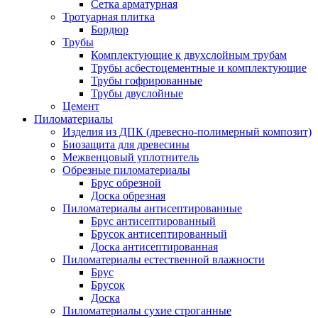
Сетка арматурная
Тротуарная плитка
Бордюр
Трубы
Комплектующие к двухслойным трубам
Трубы асбестоцементные и комплектующие
Трубы гофрированные
Трубы двуслойные
Цемент
Пиломатериалы
Изделия из ДПК (древесно-полимерный композит)
Биозащита для древесины
Межвенцовый уплотнитель
Обрезные пиломатериалы
Брус обрезной
Доска обрезная
Пиломатериалы антисептированные
Брус антисептированный
Брусок антисептированный
Доска антисептированная
Пиломатериалы естественной влажности
Брус
Брусок
Доска
Пиломатериалы сухие строганные