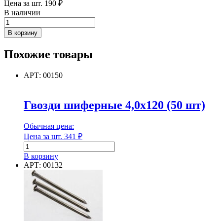
Цена за шт.
190
₽
В наличии
Количество
товара
В корзину
Гвоздь
строительный
Похожие товары
4,0*120,
фасовка
1000
АРТ: 00150
гр
Гвозди шиферные 4,0х120 (50 шт)
Обычная цена:
Цена за шт.
341
₽
Количество
товара
В корзину
Гвозди
АРТ: 00132
шиферные
4,0х120
(50
шт)