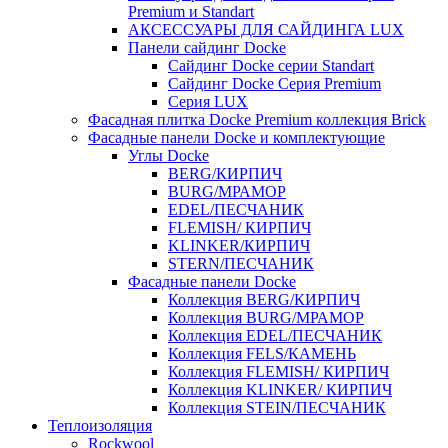
Premium и Standart
АКСЕССУАРЫ ДЛЯ САЙДИНГА LUX
Панели сайдинг Docke
Cайдинг Docke серии Standart
Сайдинг Docke Серия Premium
Серия LUX
Фасадная плитка Docke Premium коллекция Brick
Фасадные панели Docke и комплектующие
Углы Docke
BERG/КИРПИЧ
BURG/МРАМОР
EDEL/ПЕСЧАНИК
FLEMISH/ КИРПИЧ
KLINKER/КИРПИЧ
STERN/ПЕСЧАНИК
Фасадные панели Docke
Коллекция BERG/КИРПИЧ
Коллекция BURG/МРАМОР
Коллекция EDEL/ПЕСЧАНИК
Коллекция FELS/КАМЕНЬ
Коллекция FLEMISH/ КИРПИЧ
Коллекция KLINKER/ КИРПИЧ
Коллекция STEIN/ПЕСЧАНИК
Теплоизоляция
Rockwool