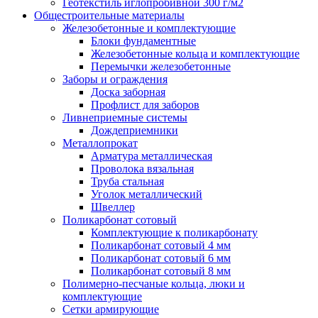
Геотекстиль иглопробивной 300 г/м2
Общестроительные материалы
Железобетонные и комплектующие
Блоки фундаментные
Железобетонные кольца и комплектующие
Перемычки железобетонные
Заборы и ограждения
Доска заборная
Профлист для заборов
Ливнеприемные системы
Дождеприемники
Металлопрокат
Арматура металлическая
Проволока вязальная
Труба стальная
Уголок металлический
Швеллер
Поликарбонат сотовый
Комплектующие к поликарбонату
Поликарбонат сотовый 4 мм
Поликарбонат сотовый 6 мм
Поликарбонат сотовый 8 мм
Полимерно-песчаные кольца, люки и
комплектующие
Сетки армирующие