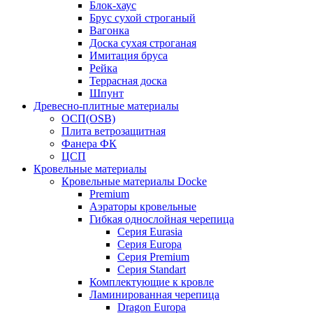
Блок-хаус
Брус сухой строганый
Вагонка
Доска сухая строганая
Имитация бруса
Рейка
Террасная доска
Шпунт
Древесно-плитные материалы
ОСП(OSB)
Плита ветрозащитная
Фанера ФК
ЦСП
Кровельные материалы
Кровельные материалы Docke
Premium
Аэраторы кровельные
Гибкая однослойная черепица
Серия Eurasia
Серия Europa
Серия Premium
Серия Standart
Комплектующие к кровле
Ламинированная черепица
Dragon Europa