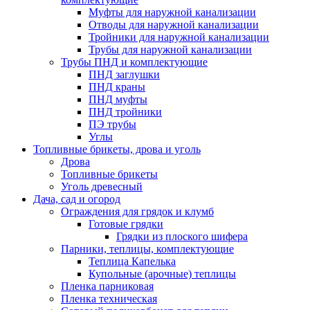
Муфты для наружной канализации
Отводы для наружной канализации
Тройники для наружной канализации
Трубы для наружной канализации
Трубы ПНД и комплектующие
ПНД заглушки
ПНД краны
ПНД муфты
ПНД тройники
ПЭ трубы
Углы
Топливные брикеты, дрова и уголь
Дрова
Топливные брикеты
Уголь древесный
Дача, сад и огород
Ограждения для грядок и клумб
Готовые грядки
Грядки из плоского шифера
Парники, теплицы, комплектующие
Теплица Капелька
Купольные (арочные) теплицы
Пленка парниковая
Пленка техническая