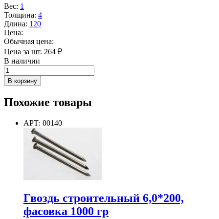
Вес
:
1
Толщина
:
4
Длина
:
120
Цена:
Обычная цена:
Цена за шт.
264
₽
В наличии
Количество
товара
В корзину
Гвоздь
строительный
Похожие товары
оцинкованный
4,0*120,
фасовка
АРТ: 00140
1000
гр
Гвоздь строительный 6,0*200,
фасовка 1000 гр