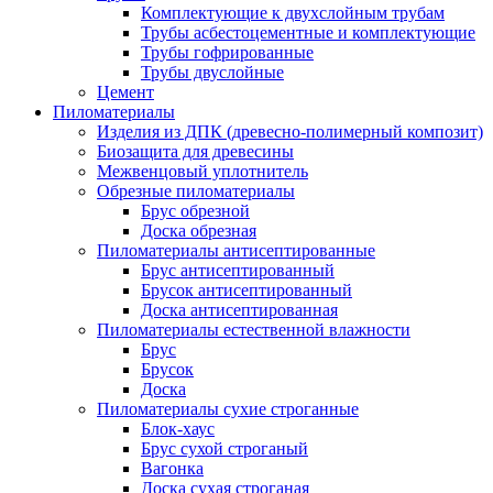
Комплектующие к двухслойным трубам
Трубы асбестоцементные и комплектующие
Трубы гофрированные
Трубы двуслойные
Цемент
Пиломатериалы
Изделия из ДПК (древесно-полимерный композит)
Биозащита для древесины
Межвенцовый уплотнитель
Обрезные пиломатериалы
Брус обрезной
Доска обрезная
Пиломатериалы антисептированные
Брус антисептированный
Брусок антисептированный
Доска антисептированная
Пиломатериалы естественной влажности
Брус
Брусок
Доска
Пиломатериалы сухие строганные
Блок-хаус
Брус сухой строганый
Вагонка
Доска сухая строганая