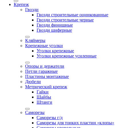
Крепеж
Гвозди
Гвозди строительные оцинкованные
Гвозди строительные черные
Гвозди финишные
Гвозди шиферные
Кляймеры
Крепежные уголки
Уголки крепежные
Уголки крепежные усиленные
Опоры и держатели
Петли гаражные
Пластины монтажные
Дюбели
Метрический крепеж
Гайки
Шайбы
Штанги
Саморезы
Саморезы г/д
Саморезы для тонких пластин «клопы»
Саморезы кровельные