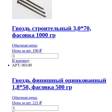
фасовка
1000
гр
Гвоздь строительный 3,0*70,
фасовка 1000 гр
Обычная цена:
Цена за шт.
190
₽
Количество
товара
В корзину
Гвоздь
АРТ: 00149
строительный
3,0*70,
фасовка
Гвоздь финишный оцинкованный
1000
1,8*50, фасовка 500 гр
гр
Обычная цена:
Цена за шт.
221
₽
Количество
товара