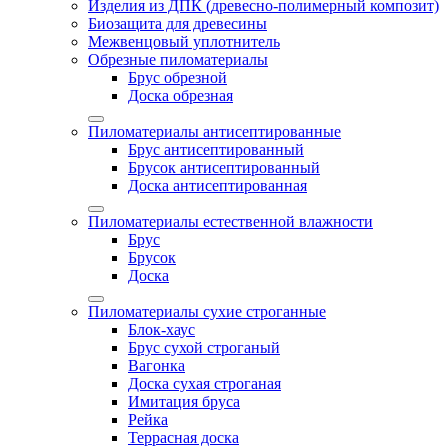
Изделия из ДПК (древесно-полимерный композит)
Биозащита для древесины
Межвенцовый уплотнитель
Обрезные пиломатериалы
Брус обрезной
Доска обрезная
Пиломатериалы антисептированные
Брус антисептированный
Брусок антисептированный
Доска антисептированная
Пиломатериалы естественной влажности
Брус
Брусок
Доска
Пиломатериалы сухие строганные
Блок-хаус
Брус сухой строганый
Вагонка
Доска сухая строганая
Имитация бруса
Рейка
Террасная доска