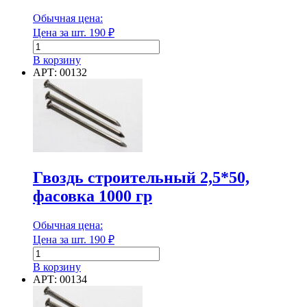
Обычная цена:
Цена за шт.
190
₽
Количество
товара
В корзину
Гвоздь
АРТ: 00132
строительный
6,0*200,
фасовка
1000
гр
Гвоздь строительный 2,5*50,
фасовка 1000 гр
Обычная цена:
Цена за шт.
190
₽
Количество
товара
В корзину
Гвоздь
АРТ: 00134
строительный
2,5*50,