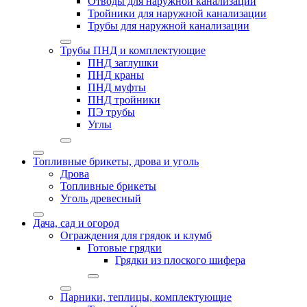
Отводы для наружной канализации
Тройники для наружной канализации
Трубы для наружной канализации
Трубы ПНД и комплектующие
ПНД заглушки
ПНД краны
ПНД муфты
ПНД тройники
ПЭ трубы
Углы
Топливные брикеты, дрова и уголь
Дрова
Топливные брикеты
Уголь древесный
Дача, сад и огород
Ограждения для грядок и клумб
Готовые грядки
Грядки из плоского шифера
Парники, теплицы, комплектующие