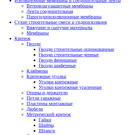
Изоляционные мембраны и соединительные ленты
Ветровлагозащитные мембраны
Лента соединительная
Парогидроизоляционные мембраны
Сухие строительные смеси и гидроизоляция
Вяжущие и сыпучие материалы
Мембраны
Крепеж
Гвозди
Гвозди строительные оцинкованные
Гвозди строительные черные
Гвозди финишные
Гвозди шиферные
Кляймеры
Крепежные уголки
Уголки крепежные
Уголки крепежные усиленные
Опоры и держатели
Петли гаражные
Пластины монтажные
Дюбели
Метрический крепеж
Гайки
Шайбы
Штанги