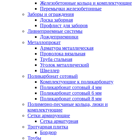
Железобетонные кольца и комплектующие
Перемычки железобетонные
Заборы и ограждения
Доска заборная
Профлист для заборов
Ливнеприемные системы
Дождеприемники
Металлопрокат
Арматура металлическая
Проволока вязальная
Труба стальная
Уголок металлический
Швеллер
Поликарбонат сотовый
Комплектующие к поликарбонату
Поликарбонат сотовый 4 мм
Поликарбонат сотовый 6 мм
Поликарбонат сотовый 8 мм
Полимерно-песчаные кольца, люки и
комплектующие
Сетки армирующие
Сетка арматурная
Тротуарная плитка
Бордюр
Трубы