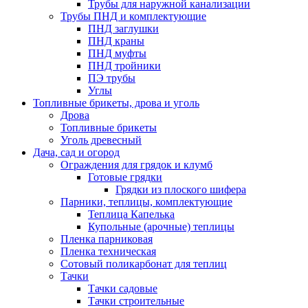
Трубы для наружной канализации
Трубы ПНД и комплектующие
ПНД заглушки
ПНД краны
ПНД муфты
ПНД тройники
ПЭ трубы
Углы
Топливные брикеты, дрова и уголь
Дрова
Топливные брикеты
Уголь древесный
Дача, сад и огород
Ограждения для грядок и клумб
Готовые грядки
Грядки из плоского шифера
Парники, теплицы, комплектующие
Теплица Капелька
Купольные (арочные) теплицы
Пленка парниковая
Пленка техническая
Сотовый поликарбонат для теплиц
Тачки
Тачки садовые
Тачки строительные