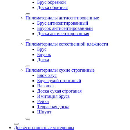
Брус обрезной
Доска обрезная
Пиломатериалы антисептированные
Брус антисептированный
Брусок антисептированный
Доска антисептированная
Пиломатериалы естественной влажности
Брус
Брусок
Доска
Пиломатериалы сухие строганные
Блок-хаус
Брус сухой строганый
Вагонка
Доска сухая строганая
Имитация бруса
Рейка
Террасная доска
Шпунт
Древесно-плитные материалы