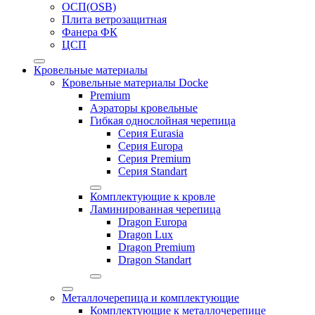
ОСП(OSB)
Плита ветрозащитная
Фанера ФК
ЦСП
Кровельные материалы
Кровельные материалы Docke
Premium
Аэраторы кровельные
Гибкая однослойная черепица
Серия Eurasia
Серия Europa
Серия Premium
Серия Standart
Комплектующие к кровле
Ламинированная черепица
Dragon Europa
Dragon Lux
Dragon Premium
Dragon Standart
Металлочерепица и комплектующие
Комплектующие к металлочерепице