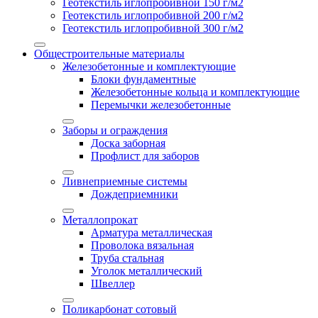
Геотекстиль иглопробивной 150 г/м2
Геотекстиль иглопробивной 200 г/м2
Геотекстиль иглопробивной 300 г/м2
Общестроительные материалы
Железобетонные и комплектующие
Блоки фундаментные
Железобетонные кольца и комплектующие
Перемычки железобетонные
Заборы и ограждения
Доска заборная
Профлист для заборов
Ливнеприемные системы
Дождеприемники
Металлопрокат
Арматура металлическая
Проволока вязальная
Труба стальная
Уголок металлический
Швеллер
Поликарбонат сотовый