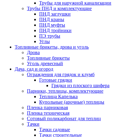
Трубы для наружной канализации
Трубы ПНД и комплектующие
ПНД заглушки
ПНД краны
ПНД муфты
ПНД тройники
ПЭ трубы
Углы
Топливные брикеты, дрова и уголь
Дрова
Топливные брикеты
Уголь древесный
Дача, сад и огород
Ограждения для грядок и клумб
Готовые грядки
Грядки из плоского шифера
Парники, теплицы, комплектующие
Теплица Капелька
Купольные (арочные) теплицы
Пленка парниковая
Пленка техническая
Сотовый поликарбонат для теплиц
Тачки
Тачки садовые
Тачки строительные