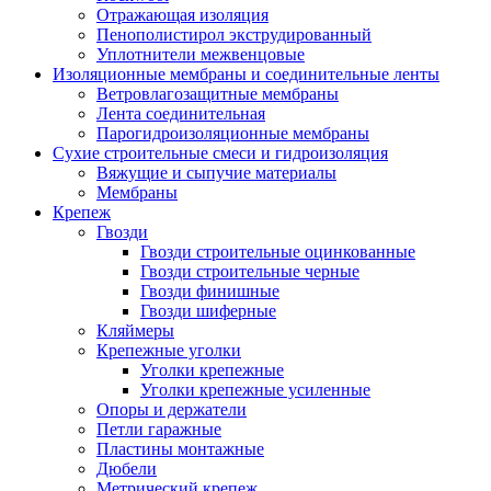
Отражающая изоляция
Пенополистирол экструдированный
Уплотнители межвенцовые
Изоляционные мембраны и соединительные ленты
Ветровлагозащитные мембраны
Лента соединительная
Парогидроизоляционные мембраны
Сухие строительные смеси и гидроизоляция
Вяжущие и сыпучие материалы
Мембраны
Крепеж
Гвозди
Гвозди строительные оцинкованные
Гвозди строительные черные
Гвозди финишные
Гвозди шиферные
Кляймеры
Крепежные уголки
Уголки крепежные
Уголки крепежные усиленные
Опоры и держатели
Петли гаражные
Пластины монтажные
Дюбели
Метрический крепеж