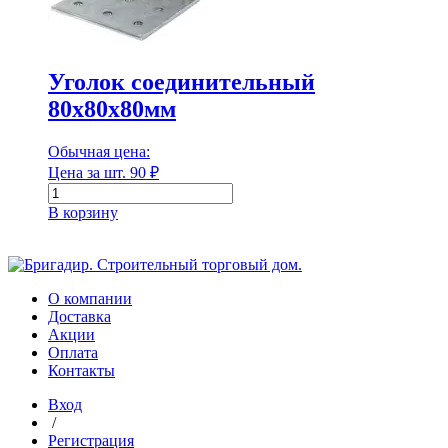
Уголок соединительный
80х80х80мм
Обычная цена:
Цена за шт.
90
₽
Количество
товара
В корзину
Уголок
соединительный
80х80х80мм
О компании
Доставка
Акции
Оплата
Контакты
Вход
/
Регистрация