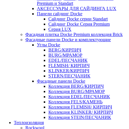
Premium и Standart
АКСЕССУАРЫ ДЛЯ САЙДИНГА LUX
Панели сайдинг Docke
Cайдинг Docke серии Standart
Сайдинг Docke Серия Premium
Серия LUX
Фасадная плитка Docke Premium коллекция Brick
Фасадные панели Docke и комплектующие
Углы Docke
BERG/КИРПИЧ
BURG/МРАМОР
EDEL/ПЕСЧАНИК
FLEMISH/ КИРПИЧ
KLINKER/КИРПИЧ
STERN/ПЕСЧАНИК
Фасадные панели Docke
Коллекция BERG/КИРПИЧ
Коллекция BURG/МРАМОР
Коллекция EDEL/ПЕСЧАНИК
Коллекция FELS/КАМЕНЬ
Коллекция FLEMISH/ КИРПИЧ
Коллекция KLINKER/ КИРПИЧ
Коллекция STEIN/ПЕСЧАНИК
Теплоизоляция
Rockwool