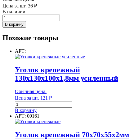
Цена за шт.
36
₽
В наличии
Количество
товара
В корзину
Уголок
соединительный
Похожие товары
50х50х50х2
мм
АРТ:
Уголок крепежный
130х130х100х1,8мм усиленный
Обычная цена:
Цена за шт.
121
₽
Количество
товара
В корзину
Уголок
АРТ: 00161
крепежный
130х130х100х1,8мм
усиленный
Уголок крепежный 70х70х55х2мм