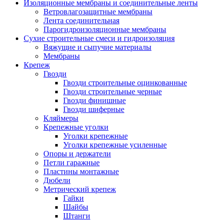
Изоляционные мембраны и соединительные ленты
Ветровлагозащитные мембраны
Лента соединительная
Парогидроизоляционные мембраны
Сухие строительные смеси и гидроизоляция
Вяжущие и сыпучие материалы
Мембраны
Крепеж
Гвозди
Гвозди строительные оцинкованные
Гвозди строительные черные
Гвозди финишные
Гвозди шиферные
Кляймеры
Крепежные уголки
Уголки крепежные
Уголки крепежные усиленные
Опоры и держатели
Петли гаражные
Пластины монтажные
Дюбели
Метрический крепеж
Гайки
Шайбы
Штанги