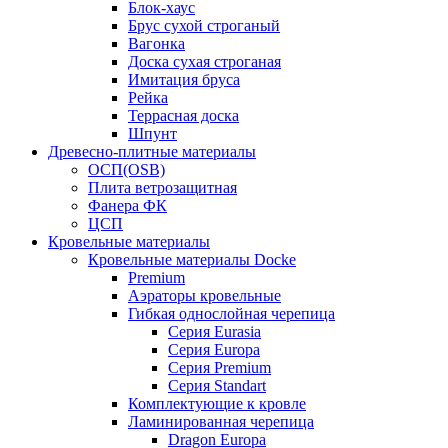
Блок-хаус
Брус сухой строганый
Вагонка
Доска сухая строганая
Имитация бруса
Рейка
Террасная доска
Шпунт
Древесно-плитные материалы
ОСП(OSB)
Плита ветрозащитная
Фанера ФК
ЦСП
Кровельные материалы
Кровельные материалы Docke
Premium
Аэраторы кровельные
Гибкая однослойная черепица
Серия Eurasia
Серия Europa
Серия Premium
Серия Standart
Комплектующие к кровле
Ламинированная черепица
Dragon Europa