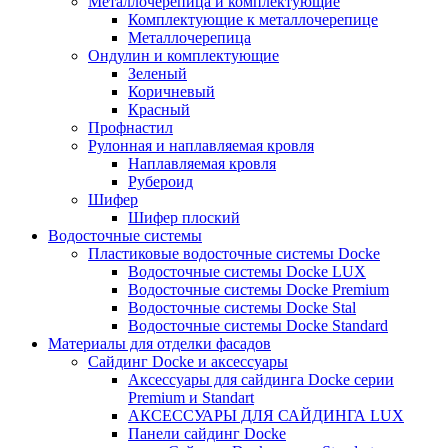
Металлочерепица и комплектующие
Комплектующие к металлочерепице
Металлочерепица
Ондулин и комплектующие
Зеленый
Коричневый
Красный
Профнастил
Рулонная и наплавляемая кровля
Наплавляемая кровля
Рубероид
Шифер
Шифер плоский
Водосточные системы
Пластиковые водосточные системы Docke
Водосточные системы Docke LUX
Водосточные системы Docke Premium
Водосточные системы Docke Stal
Водосточные системы Docke Standard
Материалы для отделки фасадов
Сайдинг Docke и аксессуары
Аксессуары для сайдинга Docke серии
Premium и Standart
АКСЕССУАРЫ ДЛЯ САЙДИНГА LUX
Панели сайдинг Docke