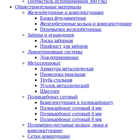
Геотекстиль иглопробивной 300 г/м2
Общестроительные материалы
Железобетонные и комплектующие
Блоки фундаментные
Железобетонные кольца и комплектующие
Перемычки железобетонные
Заборы и ограждения
Доска заборная
Профлист для заборов
Ливнеприемные системы
Дождеприемники
Металлопрокат
Арматура металлическая
Проволока вязальная
Труба стальная
Уголок металлический
Швеллер
Поликарбонат сотовый
Комплектующие к поликарбонату
Поликарбонат сотовый 4 мм
Поликарбонат сотовый 6 мм
Поликарбонат сотовый 8 мм
Полимерно-песчаные кольца, люки и
комплектующие
Сетки армирующие