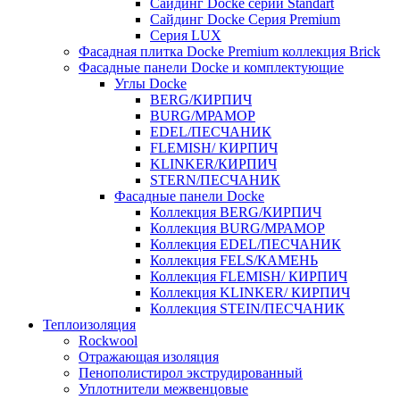
Cайдинг Docke серии Standart
Сайдинг Docke Серия Premium
Серия LUX
Фасадная плитка Docke Premium коллекция Brick
Фасадные панели Docke и комплектующие
Углы Docke
BERG/КИРПИЧ
BURG/МРАМОР
EDEL/ПЕСЧАНИК
FLEMISH/ КИРПИЧ
KLINKER/КИРПИЧ
STERN/ПЕСЧАНИК
Фасадные панели Docke
Коллекция BERG/КИРПИЧ
Коллекция BURG/МРАМОР
Коллекция EDEL/ПЕСЧАНИК
Коллекция FELS/КАМЕНЬ
Коллекция FLEMISH/ КИРПИЧ
Коллекция KLINKER/ КИРПИЧ
Коллекция STEIN/ПЕСЧАНИК
Теплоизоляция
Rockwool
Отражающая изоляция
Пенополистирол экструдированный
Уплотнители межвенцовые