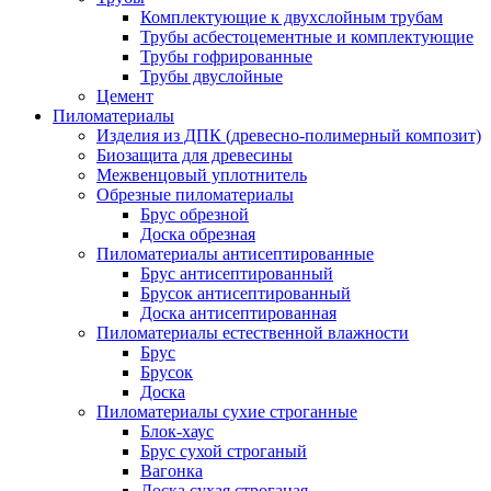
Комплектующие к двухслойным трубам
Трубы асбестоцементные и комплектующие
Трубы гофрированные
Трубы двуслойные
Цемент
Пиломатериалы
Изделия из ДПК (древесно-полимерный композит)
Биозащита для древесины
Межвенцовый уплотнитель
Обрезные пиломатериалы
Брус обрезной
Доска обрезная
Пиломатериалы антисептированные
Брус антисептированный
Брусок антисептированный
Доска антисептированная
Пиломатериалы естественной влажности
Брус
Брусок
Доска
Пиломатериалы сухие строганные
Блок-хаус
Брус сухой строганый
Вагонка
Доска сухая строганая