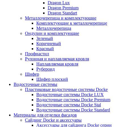
Dragon Lux
Dragon Premium
Dragon Standart
Металлочерепица и комплектующие
Комплектующие к металлочерепице
Металлочерепица
Ондулин и комплектующие
Зеленый
Коричневый
Красный
Профнастил
Рулонная и наплавляемая кровля
Наплавляемая кровля
Рубероид
Шифер
Шифер плоский
Водосточные системы
Пластиковые водосточные системы Docke
Водосточные системы Docke LUX
Водосточные системы Docke Premium
Водосточные системы Docke Stal
Водосточные системы Docke Standard
Материалы для отделки фасадов
Сайдинг Docke и аксессуары
Аксессуары для сайдинга Docke серии