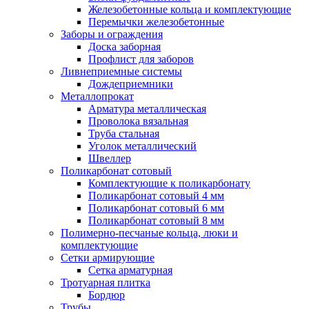
Железобетонные кольца и комплектующие
Перемычки железобетонные
Заборы и ограждения
Доска заборная
Профлист для заборов
Ливнеприемные системы
Дождеприемники
Металлопрокат
Арматура металлическая
Проволока вязальная
Труба стальная
Уголок металлический
Швеллер
Поликарбонат сотовый
Комплектующие к поликарбонату
Поликарбонат сотовый 4 мм
Поликарбонат сотовый 6 мм
Поликарбонат сотовый 8 мм
Полимерно-песчаные кольца, люки и
комплектующие
Сетки армирующие
Сетка арматурная
Тротуарная плитка
Бордюр
Трубы