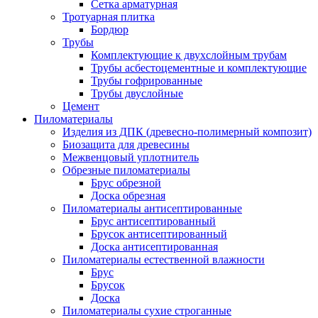
Сетка арматурная
Тротуарная плитка
Бордюр
Трубы
Комплектующие к двухслойным трубам
Трубы асбестоцементные и комплектующие
Трубы гофрированные
Трубы двуслойные
Цемент
Пиломатериалы
Изделия из ДПК (древесно-полимерный композит)
Биозащита для древесины
Межвенцовый уплотнитель
Обрезные пиломатериалы
Брус обрезной
Доска обрезная
Пиломатериалы антисептированные
Брус антисептированный
Брусок антисептированный
Доска антисептированная
Пиломатериалы естественной влажности
Брус
Брусок
Доска
Пиломатериалы сухие строганные