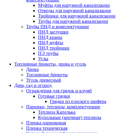
Муфты для наружной канализации
Отводы для наружной канализации
Тройники для наружной канализации
Трубы для наружной канализации
Трубы ПНД и комплектующие
ПНД заглушки
ПНД краны
ПНД муфты
ПНД тройники
ПЭ трубы
Углы
Топливные брикеты, дрова и уголь
Дрова
Топливные брикеты
Уголь древесный
Дача, сад и огород
Ограждения для грядок и клумб
Готовые грядки
Грядки из плоского шифера
Парники, теплицы, комплектующие
Теплица Капелька
Купольные (арочные) теплицы
Пленка парниковая
Пленка техническая