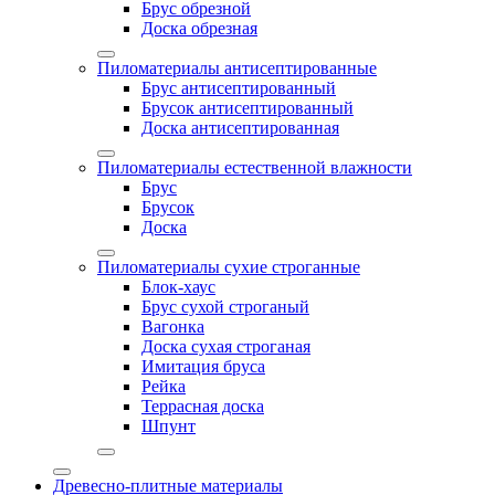
Брус обрезной
Доска обрезная
Пиломатериалы антисептированные
Брус антисептированный
Брусок антисептированный
Доска антисептированная
Пиломатериалы естественной влажности
Брус
Брусок
Доска
Пиломатериалы сухие строганные
Блок-хаус
Брус сухой строганый
Вагонка
Доска сухая строганая
Имитация бруса
Рейка
Террасная доска
Шпунт
Древесно-плитные материалы