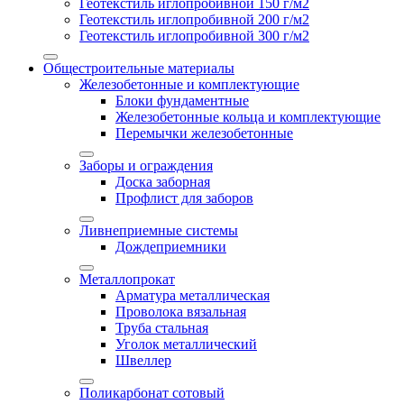
Геотекстиль иглопробивной 150 г/м2
Геотекстиль иглопробивной 200 г/м2
Геотекстиль иглопробивной 300 г/м2
Общестроительные материалы
Железобетонные и комплектующие
Блоки фундаментные
Железобетонные кольца и комплектующие
Перемычки железобетонные
Заборы и ограждения
Доска заборная
Профлист для заборов
Ливнеприемные системы
Дождеприемники
Металлопрокат
Арматура металлическая
Проволока вязальная
Труба стальная
Уголок металлический
Швеллер
Поликарбонат сотовый