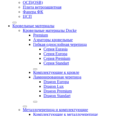
ОСП(OSB)
Плита ветрозащитная
Фанера ФК
ЦСП
Кровельные материалы
Кровельные материалы Docke
Premium
Аэраторы кровельные
Гибкая однослойная черепица
Серия Eurasia
Серия Europa
Серия Premium
Серия Standart
Комплектующие к кровле
Ламинированная черепица
Dragon Europa
Dragon Lux
Dragon Premium
Dragon Standart
Металлочерепица и комплектующие
Комплектующие к металлочерепице