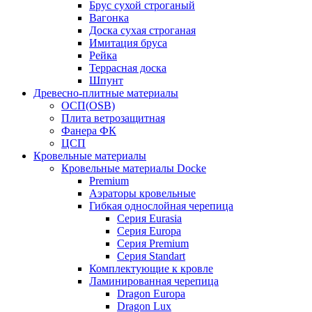
Брус сухой строганый
Вагонка
Доска сухая строганая
Имитация бруса
Рейка
Террасная доска
Шпунт
Древесно-плитные материалы
ОСП(OSB)
Плита ветрозащитная
Фанера ФК
ЦСП
Кровельные материалы
Кровельные материалы Docke
Premium
Аэраторы кровельные
Гибкая однослойная черепица
Серия Eurasia
Серия Europa
Серия Premium
Серия Standart
Комплектующие к кровле
Ламинированная черепица
Dragon Europa
Dragon Lux