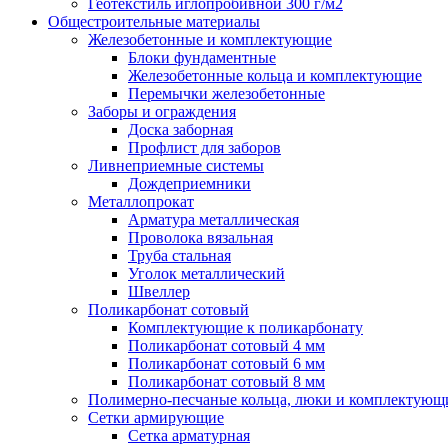
Геотекстиль иглопробивной 300 г/м2
Общестроительные материалы
Железобетонные и комплектующие
Блоки фундаментные
Железобетонные кольца и комплектующие
Перемычки железобетонные
Заборы и ограждения
Доска заборная
Профлист для заборов
Ливнеприемные системы
Дождеприемники
Металлопрокат
Арматура металлическая
Проволока вязальная
Труба стальная
Уголок металлический
Швеллер
Поликарбонат сотовый
Комплектующие к поликарбонату
Поликарбонат сотовый 4 мм
Поликарбонат сотовый 6 мм
Поликарбонат сотовый 8 мм
Полимерно-песчаные кольца, люки и комплектующ
Сетки армирующие
Сетка арматурная