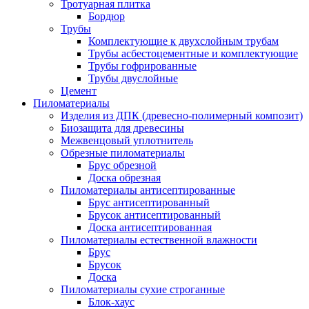
Тротуарная плитка
Бордюр
Трубы
Комплектующие к двухслойным трубам
Трубы асбестоцементные и комплектующие
Трубы гофрированные
Трубы двуслойные
Цемент
Пиломатериалы
Изделия из ДПК (древесно-полимерный композит)
Биозащита для древесины
Межвенцовый уплотнитель
Обрезные пиломатериалы
Брус обрезной
Доска обрезная
Пиломатериалы антисептированные
Брус антисептированный
Брусок антисептированный
Доска антисептированная
Пиломатериалы естественной влажности
Брус
Брусок
Доска
Пиломатериалы сухие строганные
Блок-хаус