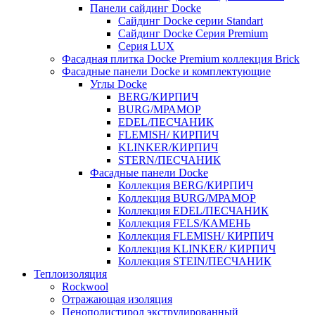
Панели сайдинг Docke
Cайдинг Docke серии Standart
Сайдинг Docke Серия Premium
Серия LUX
Фасадная плитка Docke Premium коллекция Brick
Фасадные панели Docke и комплектующие
Углы Docke
BERG/КИРПИЧ
BURG/МРАМОР
EDEL/ПЕСЧАНИК
FLEMISH/ КИРПИЧ
KLINKER/КИРПИЧ
STERN/ПЕСЧАНИК
Фасадные панели Docke
Коллекция BERG/КИРПИЧ
Коллекция BURG/МРАМОР
Коллекция EDEL/ПЕСЧАНИК
Коллекция FELS/КАМЕНЬ
Коллекция FLEMISH/ КИРПИЧ
Коллекция KLINKER/ КИРПИЧ
Коллекция STEIN/ПЕСЧАНИК
Теплоизоляция
Rockwool
Отражающая изоляция
Пенополистирол экструдированный