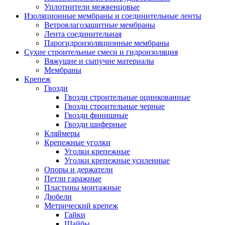
Уплотнители межвенцовые
Изоляционные мембраны и соединительные ленты
Ветровлагозащитные мембраны
Лента соединительная
Парогидроизоляционные мембраны
Сухие строительные смеси и гидроизоляция
Вяжущие и сыпучие материалы
Мембраны
Крепеж
Гвозди
Гвозди строительные оцинкованные
Гвозди строительные черные
Гвозди финишные
Гвозди шиферные
Кляймеры
Крепежные уголки
Уголки крепежные
Уголки крепежные усиленные
Опоры и держатели
Петли гаражные
Пластины монтажные
Дюбели
Метрический крепеж
Гайки
Шайбы