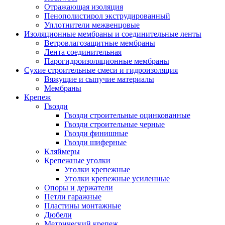
Отражающая изоляция
Пенополистирол экструдированный
Уплотнители межвенцовые
Изоляционные мембраны и соединительные ленты
Ветровлагозащитные мембраны
Лента соединительная
Парогидроизоляционные мембраны
Сухие строительные смеси и гидроизоляция
Вяжущие и сыпучие материалы
Мембраны
Крепеж
Гвозди
Гвозди строительные оцинкованные
Гвозди строительные черные
Гвозди финишные
Гвозди шиферные
Кляймеры
Крепежные уголки
Уголки крепежные
Уголки крепежные усиленные
Опоры и держатели
Петли гаражные
Пластины монтажные
Дюбели
Метрический крепеж