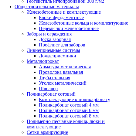
Геотекстиль иглопробивной 300 г/м2
Общестроительные материалы
Железобетонные и комплектующие
Блоки фундаментные
Железобетонные кольца и комплектующие
Перемычки железобетонные
Заборы и ограждения
Доска заборная
Профлист для заборов
Ливнеприемные системы
Дождеприемники
Металлопрокат
Арматура металлическая
Проволока вязальная
Труба стальная
Уголок металлический
Швеллер
Поликарбонат сотовый
Комплектующие к поликарбонату
Поликарбонат сотовый 4 мм
Поликарбонат сотовый 6 мм
Поликарбонат сотовый 8 мм
Полимерно-песчаные кольца, люки и
комплектующие
Сетки армирующие