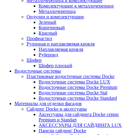
Металлочерепица и комплектующие
Комплектующие к металлочерепице
Металлочерепица
Ондулин и комплектующие
Зеленый
Коричневый
Красный
Профнастил
Рулонная и наплавляемая кровля
Наплавляемая кровля
Рубероид
Шифер
Шифер плоский
Водосточные системы
Пластиковые водосточные системы Docke
Водосточные системы Docke LUX
Водосточные системы Docke Premium
Водосточные системы Docke Stal
Водосточные системы Docke Standard
Материалы для отделки фасадов
Сайдинг Docke и аксессуары
Аксессуары для сайдинга Docke серии
Premium и Standart
АКСЕССУАРЫ ДЛЯ САЙДИНГА LUX
Панели сайдинг Docke