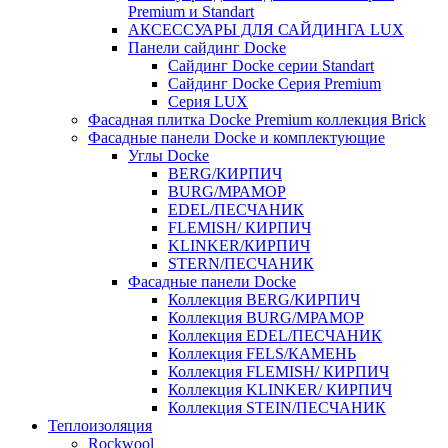
Premium и Standart
АКСЕССУАРЫ ДЛЯ САЙДИНГА LUX
Панели сайдинг Docke
Cайдинг Docke серии Standart
Сайдинг Docke Серия Premium
Серия LUX
Фасадная плитка Docke Premium коллекция Brick
Фасадные панели Docke и комплектующие
Углы Docke
BERG/КИРПИЧ
BURG/МРАМОР
EDEL/ПЕСЧАНИК
FLEMISH/ КИРПИЧ
KLINKER/КИРПИЧ
STERN/ПЕСЧАНИК
Фасадные панели Docke
Коллекция BERG/КИРПИЧ
Коллекция BURG/МРАМОР
Коллекция EDEL/ПЕСЧАНИК
Коллекция FELS/КАМЕНЬ
Коллекция FLEMISH/ КИРПИЧ
Коллекция KLINKER/ КИРПИЧ
Коллекция STEIN/ПЕСЧАНИК
Теплоизоляция
Rockwool