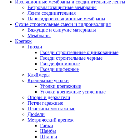
Изоляционные мембраны и соединительные ленты
Ветровлагозащитные мембраны
Лента соединительная
Парогидроизоляционные мембраны
Сухие строительные смеси и гидроизоляция
Вяжущие и сыпучие материалы
Мембраны
Крепеж
Гвозди
Гвозди строительные оцинкованные
Гвозди строительные черные
Гвозди финишные
Гвозди шиферные
Кляймеры
Крепежные уголки
Уголки крепежные
Уголки крепежные усиленные
Опоры и держатели
Петли гаражные
Пластины монтажные
Дюбели
Метрический крепеж
Гайки
Шайбы
Штанги