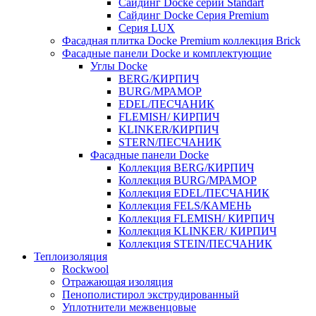
Cайдинг Docke серии Standart
Сайдинг Docke Серия Premium
Серия LUX
Фасадная плитка Docke Premium коллекция Brick
Фасадные панели Docke и комплектующие
Углы Docke
BERG/КИРПИЧ
BURG/МРАМОР
EDEL/ПЕСЧАНИК
FLEMISH/ КИРПИЧ
KLINKER/КИРПИЧ
STERN/ПЕСЧАНИК
Фасадные панели Docke
Коллекция BERG/КИРПИЧ
Коллекция BURG/МРАМОР
Коллекция EDEL/ПЕСЧАНИК
Коллекция FELS/КАМЕНЬ
Коллекция FLEMISH/ КИРПИЧ
Коллекция KLINKER/ КИРПИЧ
Коллекция STEIN/ПЕСЧАНИК
Теплоизоляция
Rockwool
Отражающая изоляция
Пенополистирол экструдированный
Уплотнители межвенцовые