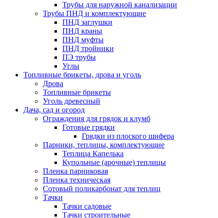
Трубы для наружной канализации
Трубы ПНД и комплектующие
ПНД заглушки
ПНД краны
ПНД муфты
ПНД тройники
ПЭ трубы
Углы
Топливные брикеты, дрова и уголь
Дрова
Топливные брикеты
Уголь древесный
Дача, сад и огород
Ограждения для грядок и клумб
Готовые грядки
Грядки из плоского шифера
Парники, теплицы, комплектующие
Теплица Капелька
Купольные (арочные) теплицы
Пленка парниковая
Пленка техническая
Сотовый поликарбонат для теплиц
Тачки
Тачки садовые
Тачки строительные