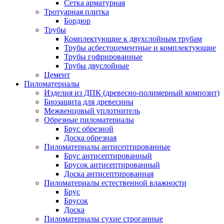
Сетка арматурная
Тротуарная плитка
Бордюр
Трубы
Комплектующие к двухслойным трубам
Трубы асбестоцементные и комплектующие
Трубы гофрированные
Трубы двуслойные
Цемент
Пиломатериалы
Изделия из ДПК (древесно-полимерный композит)
Биозащита для древесины
Межвенцовый уплотнитель
Обрезные пиломатериалы
Брус обрезной
Доска обрезная
Пиломатериалы антисептированные
Брус антисептированный
Брусок антисептированный
Доска антисептированная
Пиломатериалы естественной влажности
Брус
Брусок
Доска
Пиломатериалы сухие строганные