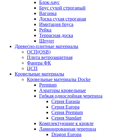
Блок-хаус
Брус сухой строганый
Вагонка
Доска сухая строганая
Имитация бруса
Рейка
Террасная доска
Шпунт
Древесно-плитные материалы
ОСП(OSB)
Плита ветрозащитная
Фанера ФК
ЦСП
Кровельные материалы
Кровельные материалы Docke
Premium
Аэраторы кровельные
Гибкая однослойная черепица
Серия Eurasia
Серия Europa
Серия Premium
Серия Standart
Комплектующие к кровле
Ламинированная черепица
Dragon Europa