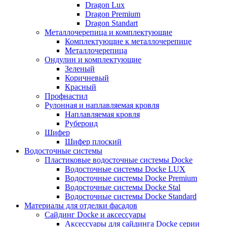
Dragon Lux
Dragon Premium
Dragon Standart
Металлочерепица и комплектующие
Комплектующие к металлочерепице
Металлочерепица
Ондулин и комплектующие
Зеленый
Коричневый
Красный
Профнастил
Рулонная и наплавляемая кровля
Наплавляемая кровля
Рубероид
Шифер
Шифер плоский
Водосточные системы
Пластиковые водосточные системы Docke
Водосточные системы Docke LUX
Водосточные системы Docke Premium
Водосточные системы Docke Stal
Водосточные системы Docke Standard
Материалы для отделки фасадов
Сайдинг Docke и аксессуары
Аксессуары для сайдинга Docke серии