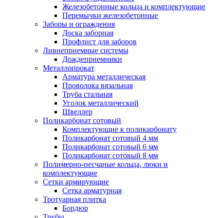
Железобетонные кольца и комплектующие
Перемычки железобетонные
Заборы и ограждения
Доска заборная
Профлист для заборов
Ливнеприемные системы
Дождеприемники
Металлопрокат
Арматура металлическая
Проволока вязальная
Труба стальная
Уголок металлический
Швеллер
Поликарбонат сотовый
Комплектующие к поликарбонату
Поликарбонат сотовый 4 мм
Поликарбонат сотовый 6 мм
Поликарбонат сотовый 8 мм
Полимерно-песчаные кольца, люки и
комплектующие
Сетки армирующие
Сетка арматурная
Тротуарная плитка
Бордюр
Трубы