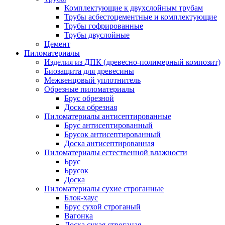
Комплектующие к двухслойным трубам
Трубы асбестоцементные и комплектующие
Трубы гофрированные
Трубы двуслойные
Цемент
Пиломатериалы
Изделия из ДПК (древесно-полимерный композит)
Биозащита для древесины
Межвенцовый уплотнитель
Обрезные пиломатериалы
Брус обрезной
Доска обрезная
Пиломатериалы антисептированные
Брус антисептированный
Брусок антисептированный
Доска антисептированная
Пиломатериалы естественной влажности
Брус
Брусок
Доска
Пиломатериалы сухие строганные
Блок-хаус
Брус сухой строганый
Вагонка
Доска сухая строганая