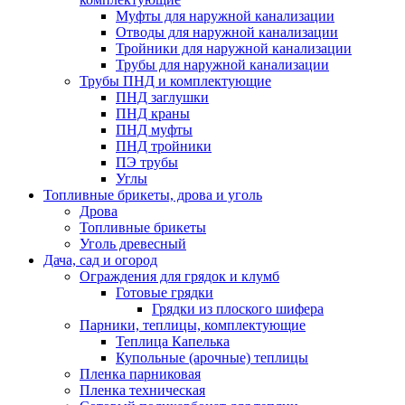
Муфты для наружной канализации
Отводы для наружной канализации
Тройники для наружной канализации
Трубы для наружной канализации
Трубы ПНД и комплектующие
ПНД заглушки
ПНД краны
ПНД муфты
ПНД тройники
ПЭ трубы
Углы
Топливные брикеты, дрова и уголь
Дрова
Топливные брикеты
Уголь древесный
Дача, сад и огород
Ограждения для грядок и клумб
Готовые грядки
Грядки из плоского шифера
Парники, теплицы, комплектующие
Теплица Капелька
Купольные (арочные) теплицы
Пленка парниковая
Пленка техническая