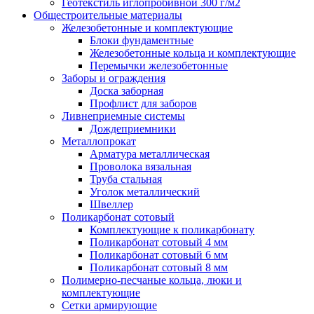
Геотекстиль иглопробивной 300 г/м2
Общестроительные материалы
Железобетонные и комплектующие
Блоки фундаментные
Железобетонные кольца и комплектующие
Перемычки железобетонные
Заборы и ограждения
Доска заборная
Профлист для заборов
Ливнеприемные системы
Дождеприемники
Металлопрокат
Арматура металлическая
Проволока вязальная
Труба стальная
Уголок металлический
Швеллер
Поликарбонат сотовый
Комплектующие к поликарбонату
Поликарбонат сотовый 4 мм
Поликарбонат сотовый 6 мм
Поликарбонат сотовый 8 мм
Полимерно-песчаные кольца, люки и
комплектующие
Сетки армирующие