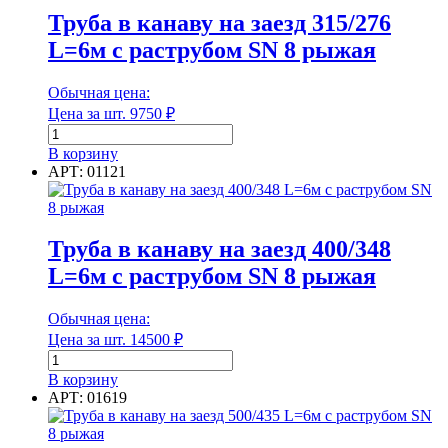
Диаметр наружный
Труба в канаву на заезд 315/276
L=6м с раструбом SN 8 рыжая
Обычная цена:
Диаметр наружный
Цена за шт.
9750
₽
Количество
Диаметр внутренний
товара
В корзину
Труба
АРТ: 01121
в
канаву
на
Диаметр внутренний
заезд
Труба в канаву на заезд 400/348
315/276
L=6м с раструбом SN 8 рыжая
L=6м
Длина
с
раструбом
Обычная цена:
SN
Цена за шт.
14500
₽
8
Количество
рыжая
Длина
товара
В корзину
Труба
АРТ: 01619
Единица измерения
в
канаву
на