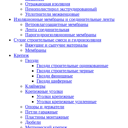
Отражающая изоляция
Пенополистирол экструдированный
Уплотнители межвенцовые
Изоляционные мембраны и соединительные ленты
Ветровлагозащитные мембраны
Лента соединительная
Парогидроизоляционные мембраны
Сухие строительные смеси и гидроизоляция
Вяжущие и сыпучие материалы
Мембраны
Крепеж
Гвозди
Гвозди строительные оцинкованные
Гвозди строительные черные
Гвозди финишные
Гвозди шиферные
Кляймеры
Крепежные уголки
Уголки крепежные
Уголки крепежные усиленные
Опоры и держатели
Петли гаражные
Пластины монтажные
Дюбели
Метрический крепеж