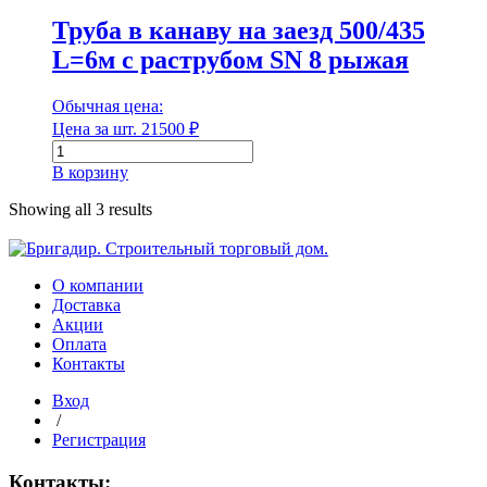
заезд
Труба в канаву на заезд 500/435
400/348
L=6м с раструбом SN 8 рыжая
L=6м
Единица измерения
с
раструбом
Форма
Обычная цена:
SN
Цена за шт.
21500
₽
8
Количество
рыжая
товара
В корзину
Труба
Форма
в
Showing all 3 results
канаву
Группа горючести
на
заезд
500/435
О компании
L=6м
Доставка
с
Акции
раструбом
Оплата
Группа горючести
SN
Контакты
8
Класс эмиссии
Вход
рыжая
/
Регистрация
Контакты: