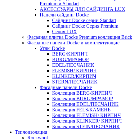
Premium и Standart
АКСЕССУАРЫ ДЛЯ САЙДИНГА LUX
Панели сайдинг Docke
Cайдинг Docke серии Standart
Сайдинг Docke Серия Premium
Серия LUX
Фасадная плитка Docke Premium коллекция Brick
Фасадные панели Docke и комплектующие
Углы Docke
BERG/КИРПИЧ
BURG/МРАМОР
EDEL/ПЕСЧАНИК
FLEMISH/ КИРПИЧ
KLINKER/КИРПИЧ
STERN/ПЕСЧАНИК
Фасадные панели Docke
Коллекция BERG/КИРПИЧ
Коллекция BURG/МРАМОР
Коллекция EDEL/ПЕСЧАНИК
Коллекция FELS/КАМЕНЬ
Коллекция FLEMISH/ КИРПИЧ
Коллекция KLINKER/ КИРПИЧ
Коллекция STEIN/ПЕСЧАНИК
Теплоизоляция
Rockwool