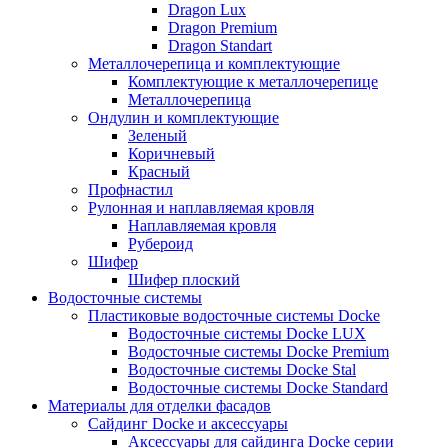
Dragon Lux
Dragon Premium
Dragon Standart
Металлочерепица и комплектующие
Комплектующие к металлочерепице
Металлочерепица
Ондулин и комплектующие
Зеленый
Коричневый
Красный
Профнастил
Рулонная и наплавляемая кровля
Наплавляемая кровля
Рубероид
Шифер
Шифер плоский
Водосточные системы
Пластиковые водосточные системы Docke
Водосточные системы Docke LUX
Водосточные системы Docke Premium
Водосточные системы Docke Stal
Водосточные системы Docke Standard
Материалы для отделки фасадов
Сайдинг Docke и аксессуары
Аксессуары для сайдинга Docke серии