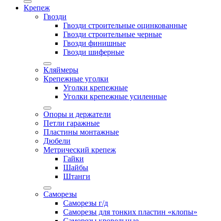
Крепеж
Гвозди
Гвозди строительные оцинкованные
Гвозди строительные черные
Гвозди финишные
Гвозди шиферные
Кляймеры
Крепежные уголки
Уголки крепежные
Уголки крепежные усиленные
Опоры и держатели
Петли гаражные
Пластины монтажные
Дюбели
Метрический крепеж
Гайки
Шайбы
Штанги
Саморезы
Саморезы г/д
Саморезы для тонких пластин «клопы»
Саморезы кровельные