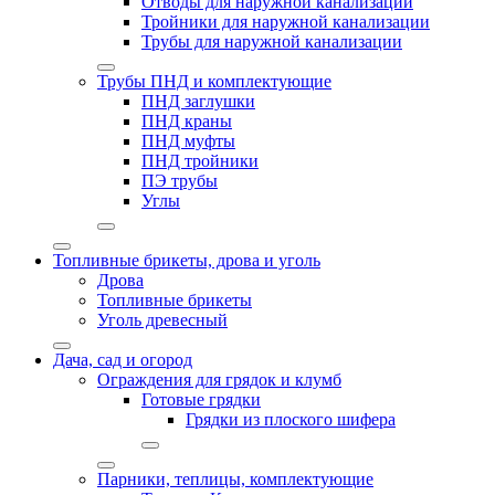
Отводы для наружной канализации
Тройники для наружной канализации
Трубы для наружной канализации
Трубы ПНД и комплектующие
ПНД заглушки
ПНД краны
ПНД муфты
ПНД тройники
ПЭ трубы
Углы
Топливные брикеты, дрова и уголь
Дрова
Топливные брикеты
Уголь древесный
Дача, сад и огород
Ограждения для грядок и клумб
Готовые грядки
Грядки из плоского шифера
Парники, теплицы, комплектующие