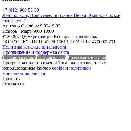
Класс эмиссии
+7 (812) 960-58-30
Количество в 1 м³
Лен. область, Новоселье, промзона Пески, Красносельское
шоссе, уч.2
Апрель - Октябрь: 9:00-19:00
Ноябрь - Март: 9:00-18:00
© 2026 СТД «Бригадир». Все права защищены.
Количество в 1 м³
ООО "СПК" - ИНН: 4725010613, ОГРН: 1214700002791
Политика конфиденциальности
Количество в тонне
Продвижение и поддержка сайта
Просмотр корзины
Оформить заказ
Продолжить покупки
Продолжая пользоваться сайтом, вы соглашаетесь с
использованием файлов
cookie
и
политикой
конфиденциальности
.
Количество в тонне
Принять
Отказаться
Количество в упаковке
Количество в упаковке
Макс. рабочая температура