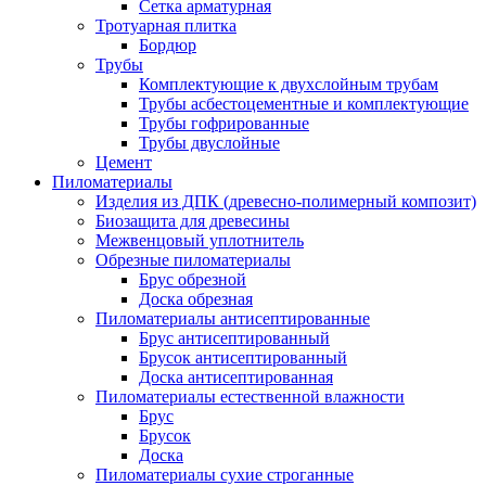
Сетка арматурная
Тротуарная плитка
Бордюр
Трубы
Комплектующие к двухслойным трубам
Трубы асбестоцементные и комплектующие
Трубы гофрированные
Трубы двуслойные
Цемент
Пиломатериалы
Изделия из ДПК (древесно-полимерный композит)
Биозащита для древесины
Межвенцовый уплотнитель
Обрезные пиломатериалы
Брус обрезной
Доска обрезная
Пиломатериалы антисептированные
Брус антисептированный
Брусок антисептированный
Доска антисептированная
Пиломатериалы естественной влажности
Брус
Брусок
Доска
Пиломатериалы сухие строганные