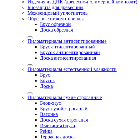
Изделия из ДПК (древесно-полимерный композит)
Биозащита для древесины
Межвенцовый уплотнитель
Обрезные пиломатериалы
Брус обрезной
Доска обрезная
Пиломатериалы антисептированные
Брус антисептированный
Брусок антисептированный
Доска антисептированная
Пиломатериалы естественной влажности
Брус
Брусок
Доска
Пиломатериалы сухие строганные
Блок-хаус
Брус сухой строганый
Вагонка
Доска сухая строганая
Имитация бруса
Рейка
Террасная доска