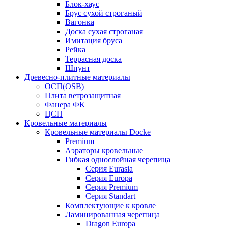
Блок-хаус
Брус сухой строганый
Вагонка
Доска сухая строганая
Имитация бруса
Рейка
Террасная доска
Шпунт
Древесно-плитные материалы
ОСП(OSB)
Плита ветрозащитная
Фанера ФК
ЦСП
Кровельные материалы
Кровельные материалы Docke
Premium
Аэраторы кровельные
Гибкая однослойная черепица
Серия Eurasia
Серия Europa
Серия Premium
Серия Standart
Комплектующие к кровле
Ламинированная черепица
Dragon Europa