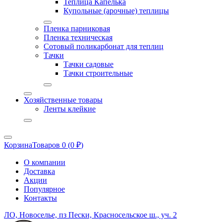
Теплица Капелька
Купольные (арочные) теплицы
Пленка парниковая
Пленка техническая
Сотовый поликарбонат для теплиц
Тачки
Тачки садовые
Тачки строительные
Хозяйственные товары
Ленты клейкие
Корзина
Товаров 0 (
0
₽
)
О компании
Доставка
Акции
Популярное
Контакты
ЛО, Новоселье, пз Пески, Красносельское ш., уч. 2