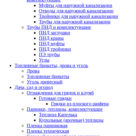
Муфты для наружной канализации
Отводы для наружной канализации
Тройники для наружной канализации
Трубы для наружной канализации
Трубы ПНД и комплектующие
ПНД заглушки
ПНД краны
ПНД муфты
ПНД тройники
ПЭ трубы
Углы
Топливные брикеты, дрова и уголь
Дрова
Топливные брикеты
Уголь древесный
Дача, сад и огород
Ограждения для грядок и клумб
Готовые грядки
Грядки из плоского шифера
Парники, теплицы, комплектующие
Теплица Капелька
Купольные (арочные) теплицы
Пленка парниковая
Пленка техническая