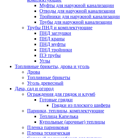
Муфты для наружной канализации
Отводы для наружной канализации
Тройники для наружной канализации
Трубы для наружной канализации
Трубы ПНД и комплектующие
ПНД заглушки
ПНД краны
ПНД муфты
ПНД тройники
ПЭ трубы
Углы
Топливные брикеты, дрова и уголь
Дрова
Топливные брикеты
Уголь древесный
Дача, сад и огород
Ограждения для грядок и клумб
Готовые грядки
Грядки из плоского шифера
Парники, теплицы, комплектующие
Теплица Капелька
Купольные (арочные) теплицы
Пленка парниковая
Пленка техническая