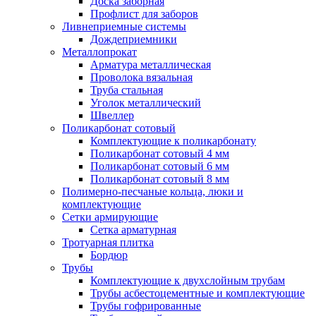
Доска заборная
Профлист для заборов
Ливнеприемные системы
Дождеприемники
Металлопрокат
Арматура металлическая
Проволока вязальная
Труба стальная
Уголок металлический
Швеллер
Поликарбонат сотовый
Комплектующие к поликарбонату
Поликарбонат сотовый 4 мм
Поликарбонат сотовый 6 мм
Поликарбонат сотовый 8 мм
Полимерно-песчаные кольца, люки и
комплектующие
Сетки армирующие
Сетка арматурная
Тротуарная плитка
Бордюр
Трубы
Комплектующие к двухслойным трубам
Трубы асбестоцементные и комплектующие
Трубы гофрированные