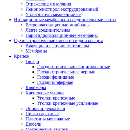
Отражающая изоляция
Пенополистирол экструдированный
Уплотнители межвенцовые
Изоляционные мембраны и соединительные ленты
Ветровлагозащитные мембраны
Лента соединительная
Парогидроизоляционные мембраны
Сухие строительные смеси и гидроизоляция
Вяжущие и сыпучие материалы
Мембраны
Крепеж
Гвозди
Гвозди строительные оцинкованные
Гвозди строительные черные
Гвозди финишные
Гвозди шиферные
Кляймеры
Крепежные уголки
Уголки крепежные
Уголки крепежные усиленные
Опоры и держатели
Петли гаражные
Пластины монтажные
Дюбели
Метрический крепеж