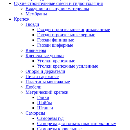
Сухие строительные смеси и гидроизоляция
Вяжущие и сыпучие материалы
Мембраны
Крепеж
Гвозди
Гвозди строительные оцинкованные
Гвозди строительные черные
Гвозди финишные
Гвозди шиферные
Кляймеры
Крепежные уголки
Уголки крепежные
Уголки крепежные усиленные
Опоры и держатели
Петли гаражные
Пластины монтажные
Дюбели
Метрический крепеж
Гайки
Шайбы
Штанги
Саморезы
Саморезы г/д
Саморезы для тонких пластин «клопы»
Саморезы кровельные