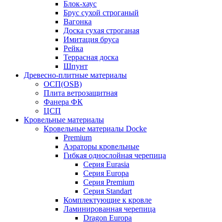
Блок-хаус
Брус сухой строганый
Вагонка
Доска сухая строганая
Имитация бруса
Рейка
Террасная доска
Шпунт
Древесно-плитные материалы
ОСП(OSB)
Плита ветрозащитная
Фанера ФК
ЦСП
Кровельные материалы
Кровельные материалы Docke
Premium
Аэраторы кровельные
Гибкая однослойная черепица
Серия Eurasia
Серия Europa
Серия Premium
Серия Standart
Комплектующие к кровле
Ламинированная черепица
Dragon Europa