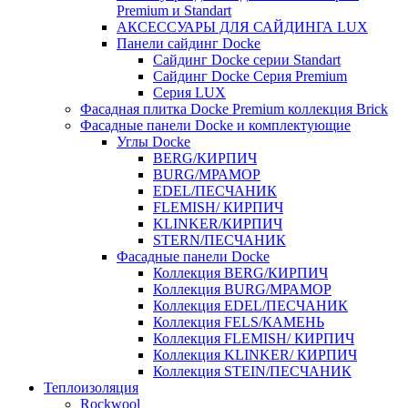
Premium и Standart
АКСЕССУАРЫ ДЛЯ САЙДИНГА LUX
Панели сайдинг Docke
Cайдинг Docke серии Standart
Сайдинг Docke Серия Premium
Серия LUX
Фасадная плитка Docke Premium коллекция Brick
Фасадные панели Docke и комплектующие
Углы Docke
BERG/КИРПИЧ
BURG/МРАМОР
EDEL/ПЕСЧАНИК
FLEMISH/ КИРПИЧ
KLINKER/КИРПИЧ
STERN/ПЕСЧАНИК
Фасадные панели Docke
Коллекция BERG/КИРПИЧ
Коллекция BURG/МРАМОР
Коллекция EDEL/ПЕСЧАНИК
Коллекция FELS/КАМЕНЬ
Коллекция FLEMISH/ КИРПИЧ
Коллекция KLINKER/ КИРПИЧ
Коллекция STEIN/ПЕСЧАНИК
Теплоизоляция
Rockwool