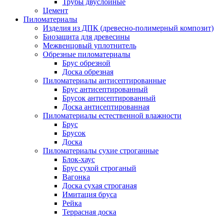
Трубы двуслойные
Цемент
Пиломатериалы
Изделия из ДПК (древесно-полимерный композит)
Биозащита для древесины
Межвенцовый уплотнитель
Обрезные пиломатериалы
Брус обрезной
Доска обрезная
Пиломатериалы антисептированные
Брус антисептированный
Брусок антисептированный
Доска антисептированная
Пиломатериалы естественной влажности
Брус
Брусок
Доска
Пиломатериалы сухие строганные
Блок-хаус
Брус сухой строганый
Вагонка
Доска сухая строганая
Имитация бруса
Рейка
Террасная доска