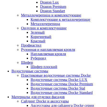
Dragon Lux
Dragon Premium
Dragon Standart
Металлочерепица и комплектующие
Комплектующие к металлочерепице
Металлочерепица
Ондулин и комплектующие
Зеленый
Коричневый
Красный
Профнастил
Рулонная и наплавляемая кровля
Наплавляемая кровля
Рубероид
Шифер
Шифер плоский
Водосточные системы
Пластиковые водосточные системы Docke
Водосточные системы Docke LUX
Водосточные системы Docke Premium
Водосточные системы Docke Stal
Водосточные системы Docke Standard
Материалы для отделки фасадов
Сайдинг Docke и аксессуары
Аксессуары для сайдинга Docke серии