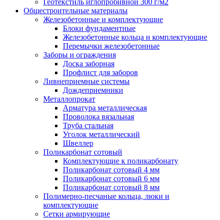
Геотекстиль иглопробивной 300 г/м2
Общестроительные материалы
Железобетонные и комплектующие
Блоки фундаментные
Железобетонные кольца и комплектующие
Перемычки железобетонные
Заборы и ограждения
Доска заборная
Профлист для заборов
Ливнеприемные системы
Дождеприемники
Металлопрокат
Арматура металлическая
Проволока вязальная
Труба стальная
Уголок металлический
Швеллер
Поликарбонат сотовый
Комплектующие к поликарбонату
Поликарбонат сотовый 4 мм
Поликарбонат сотовый 6 мм
Поликарбонат сотовый 8 мм
Полимерно-песчаные кольца, люки и
комплектующие
Сетки армирующие