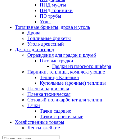
ПНД муфты
ПНД тройники
ПЭ трубы
Углы
Топливные брикеты, дрова и уголь
Дрова
Топливные брикеты
Уголь древесный
Дача, сад и огород
Ограждения для грядок и клумб
Готовые грядки
Грядки из плоского шифера
Парники, теплицы, комплектующие
Теплица Капелька
Купольные (арочные) теплицы
Пленка парниковая
Пленка техническая
Сотовый поликарбонат для теплиц
Тачки
Тачки садовые
Тачки строительные
Хозяйственные товары
Ленты клейкие
Поиск