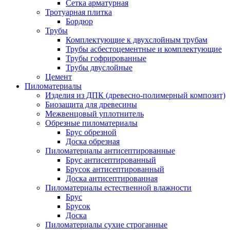
Сетка арматурная
Тротуарная плитка
Бордюр
Трубы
Комплектующие к двухслойным трубам
Трубы асбестоцементные и комплектующие
Трубы гофрированные
Трубы двуслойные
Цемент
Пиломатериалы
Изделия из ДПК (древесно-полимерный композит)
Биозащита для древесины
Межвенцовый уплотнитель
Обрезные пиломатериалы
Брус обрезной
Доска обрезная
Пиломатериалы антисептированные
Брус антисептированный
Брусок антисептированный
Доска антисептированная
Пиломатериалы естественной влажности
Брус
Брусок
Доска
Пиломатериалы сухие строганные