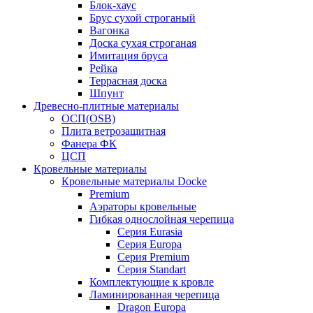
Блок-хаус
Брус сухой строганый
Вагонка
Доска сухая строганая
Имитация бруса
Рейка
Террасная доска
Шпунт
Древесно-плитные материалы
ОСП(OSB)
Плита ветрозащитная
Фанера ФК
ЦСП
Кровельные материалы
Кровельные материалы Docke
Premium
Аэраторы кровельные
Гибкая однослойная черепица
Серия Eurasia
Серия Europa
Серия Premium
Серия Standart
Комплектующие к кровле
Ламинированная черепица
Dragon Europa