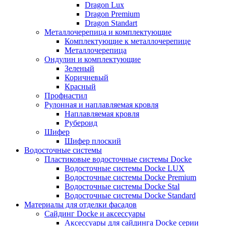
Dragon Lux
Dragon Premium
Dragon Standart
Металлочерепица и комплектующие
Комплектующие к металлочерепице
Металлочерепица
Ондулин и комплектующие
Зеленый
Коричневый
Красный
Профнастил
Рулонная и наплавляемая кровля
Наплавляемая кровля
Рубероид
Шифер
Шифер плоский
Водосточные системы
Пластиковые водосточные системы Docke
Водосточные системы Docke LUX
Водосточные системы Docke Premium
Водосточные системы Docke Stal
Водосточные системы Docke Standard
Материалы для отделки фасадов
Сайдинг Docke и аксессуары
Аксессуары для сайдинга Docke серии