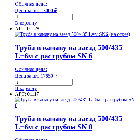
SN8
Обычная цена:
(на
Цена за шт.
13000
₽
отрез)
Количество
Единица измерения
товара
В корзину
Труба
АРТ: 01128
Форма
в
канаву
на
Труба в канаву на заезд 500/435
заезд
L=6м с раструбом SN 6
500/435
Форма
L=6м
с
Обычная цена:
Группа горючести
раструбом
Цена за шт.
17850
₽
SN
Количество
4
товара
В корзину
Труба
АРТ: 01117
в
Группа горючести
канаву
на
Класс эмиссии
заезд
Труба в канаву на заезд 500/435
500/435
L=6м с раструбом SN 8
L=6м
с
раструбом