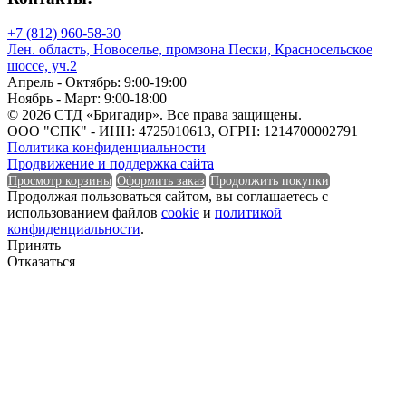
Марка по морозостойкости (F)
+7 (812) 960-58-30
Лен. область, Новоселье, промзона Пески, Красносельское
Марка стали
шоссе, уч.2
Апрель - Октябрь: 9:00-19:00
Ноябрь - Март: 9:00-18:00
© 2026 СТД «Бригадир». Все права защищены.
ООО "СПК" - ИНН: 4725010613, ОГРН: 1214700002791
Марка стали
Политика конфиденциальности
Продвижение и поддержка сайта
Мин. рабочая температура
Просмотр корзины
Оформить заказ
Продолжить покупки
Продолжая пользоваться сайтом, вы соглашаетесь с
использованием файлов
cookie
и
политикой
конфиденциальности
.
Принять
Мин. рабочая температура
Отказаться
Наличие перфорации
Наличие перфорации