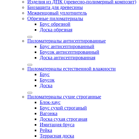
Изделия из ДПК (древесно-полимерный композит)
Биозащита для древесины
Межвенцовый уплотнитель
Обрезные пиломатериалы
Брус обрезной
Доска обрезная
Пиломатериалы антисептированные
Брус антисептированный
Брусок антисептированный
Доска антисептированная
Пиломатериалы естественной влажности
Брус
Брусок
Доска
Пиломатериалы сухие строганные
Блок-хаус
Брус сухой строганый
Вагонка
Доска сухая строганая
Имитация бруса
Рейка
Террасная доска