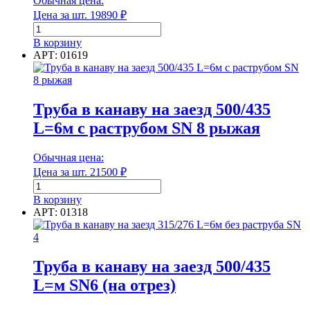
Обычная цена:
Класс эмиссии
SN
Цена за шт.
19890
₽
6
Количество
Количество в 1 м³
товара
В корзину
Труба
АРТ: 01619
в
канаву
на
Количество в 1 м³
заезд
Труба в канаву на заезд 500/435
500/435
Количество в тонне
L=6м с раструбом SN 8 рыжая
L=6м
с
раструбом
Обычная цена:
SN
Цена за шт.
21500
₽
8
Количество в тонне
Количество
товара
В корзину
Труба
Количество в упаковке
АРТ: 01318
в
канаву
на
заезд
Труба в канаву на заезд 500/435
500/435
Количество в упаковке
L=м SN6 (на отрез)
L=6м
с
Макс. рабочая температура
раструбом