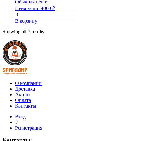
Обычная цена:
SN
Цена за шт.
4000
₽
8
Количество
рыжая
товара
В корзину
Макс. рабочая температура
Труба
в
Showing all 7 results
канаву
Марка
на
заезд
500/435
L=м
SN6
Марка
(на
отрез)
Марка плотности
О компании
Доставка
Акции
Оплата
Контакты
Марка плотности
Вход
Марка по морозостойкости (F)
/
Регистрация
Контакты: