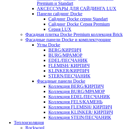
Premium и Standart
АКСЕССУАРЫ ДЛЯ САЙДИНГА LUX
Панели сайдинг Docke
Cайдинг Docke серии Standart
Сайдинг Docke Серия Premium
Серия LUX
Фасадная плитка Docke Premium коллекция Brick
Фасадные панели Docke и комплектующие
Углы Docke
BERG/КИРПИЧ
BURG/МРАМОР
EDEL/ПЕСЧАНИК
FLEMISH/ КИРПИЧ
KLINKER/КИРПИЧ
STERN/ПЕСЧАНИК
Фасадные панели Docke
Коллекция BERG/КИРПИЧ
Коллекция BURG/МРАМОР
Коллекция EDEL/ПЕСЧАНИК
Коллекция FELS/КАМЕНЬ
Коллекция FLEMISH/ КИРПИЧ
Коллекция KLINKER/ КИРПИЧ
Коллекция STEIN/ПЕСЧАНИК
Теплоизоляция
Rockwool