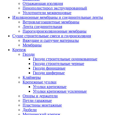
Отражающая изоляция
Пенополистирол экструдированный
Уплотнители межвенцовые
Изоляционные мембраны и соединительные ленты
Ветровлагозащитные мембраны
Лента соединительная
Парогидроизоляционные мембраны
Сухие строительные смеси и гидроизоляция
Вяжущие и сыпучие материалы
Мембраны
Крепеж
Гвозди
Гвозди строительные оцинкованные
Гвозди строительные черные
Гвозди финишные
Гвозди шиферные
Кляймеры
Крепежные уголки
Уголки крепежные
Уголки крепежные усиленные
Опоры и держатели
Петли гаражные
Пластины монтажные
Дюбели
Метрический крепеж