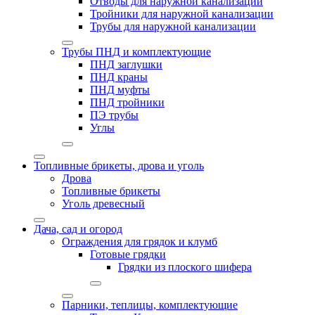
Отводы для наружной канализации
Тройники для наружной канализации
Трубы для наружной канализации
Трубы ПНД и комплектующие
ПНД заглушки
ПНД краны
ПНД муфты
ПНД тройники
ПЭ трубы
Углы
Топливные брикеты, дрова и уголь
Дрова
Топливные брикеты
Уголь древесный
Дача, сад и огород
Ограждения для грядок и клумб
Готовые грядки
Грядки из плоского шифера
Парники, теплицы, комплектующие