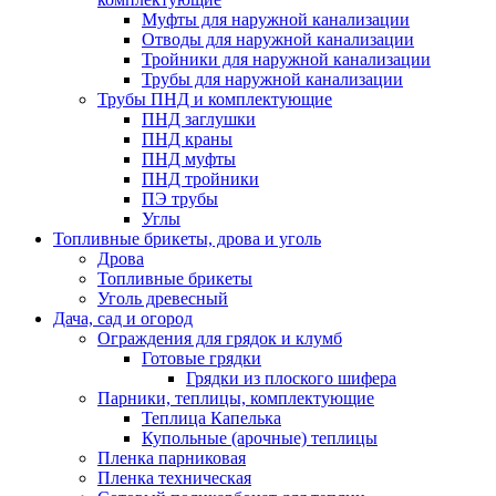
Муфты для наружной канализации
Отводы для наружной канализации
Тройники для наружной канализации
Трубы для наружной канализации
Трубы ПНД и комплектующие
ПНД заглушки
ПНД краны
ПНД муфты
ПНД тройники
ПЭ трубы
Углы
Топливные брикеты, дрова и уголь
Дрова
Топливные брикеты
Уголь древесный
Дача, сад и огород
Ограждения для грядок и клумб
Готовые грядки
Грядки из плоского шифера
Парники, теплицы, комплектующие
Теплица Капелька
Купольные (арочные) теплицы
Пленка парниковая
Пленка техническая