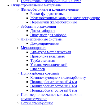
Геотекстиль иглопробивной 300 г/м2
Общестроительные материалы
Железобетонные и комплектующие
Блоки фундаментные
Железобетонные кольца и комплектующие
Перемычки железобетонные
Заборы и ограждения
Доска заборная
Профлист для заборов
Ливнеприемные системы
Дождеприемники
Металлопрокат
Арматура металлическая
Проволока вязальная
Труба стальная
Уголок металлический
Швеллер
Поликарбонат сотовый
Комплектующие к поликарбонату
Поликарбонат сотовый 4 мм
Поликарбонат сотовый 6 мм
Поликарбонат сотовый 8 мм
Полимерно-песчаные кольца, люки и
комплектующие
Сетки армирующие