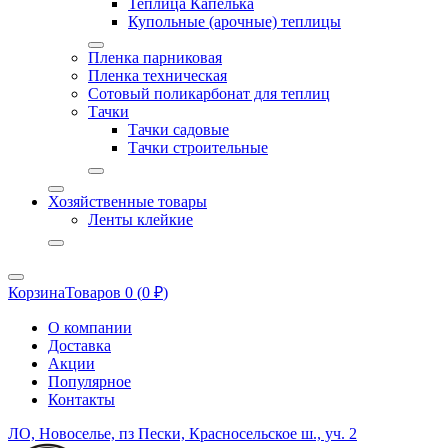
Теплица Капелька
Купольные (арочные) теплицы
Пленка парниковая
Пленка техническая
Сотовый поликарбонат для теплиц
Тачки
Тачки садовые
Тачки строительные
Хозяйственные товары
Ленты клейкие
Корзина
Товаров 0 (
0
₽
)
О компании
Доставка
Акции
Популярное
Контакты
ЛО, Новоселье, пз Пески, Красносельское ш., уч. 2