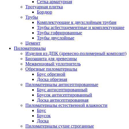
Сетка арматурная
Тротуарная плитка
Бордюр
Трубы
Комплектующие к двухслойным трубам
Трубы асбестоцементные и комплектующие
Трубы гофрированные
Трубы двуслойные
Цемент
Пиломатериалы
Изделия из ДПК (древесно-полимерный композит)
Биозащита для древесины
Межвенцовый уплотнитель
Обрезные пиломатериалы
Брус обрезной
Доска обрезная
Пиломатериалы антисептированные
Брус антисептированный
Брусок антисептированный
Доска антисептированная
Пиломатериалы естественной влажности
Брус
Брусок
Доска
Пиломатериалы сухие строганные