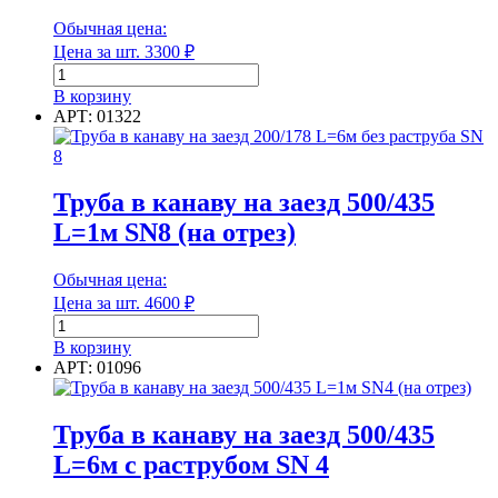
Диаметр
Обычная цена:
Цена за шт.
3300
₽
Количество
товара
В корзину
Труба
АРТ: 01322
Диаметр
в
канаву
Диаметр внутренний
на
заезд
Труба в канаву на заезд 500/435
500/435
L=1м SN8 (на отрез)
L=1м
SN4
Диаметр внутренний
(на
Обычная цена:
отрез)
Цена за шт.
4600
₽
Длина
Количество
товара
В корзину
Труба
АРТ: 01096
в
канаву
Длина
на
Труба в канаву на заезд 500/435
заезд
Единица измерения
L=6м с раструбом SN 4
500/435
L=1м