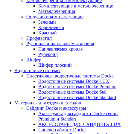
Металлочерепица и комплектующие
Комплектующие к металлочерепице
Металлочерепица
Ондулин и комплектующие
Зеленый
Коричневый
Красный
Профнастил
Рулонная и наплавляемая кровля
Наплавляемая кровля
Рубероид
Шифер
Шифер плоский
Водосточные системы
Пластиковые водосточные системы Docke
Водосточные системы Docke LUX
Водосточные системы Docke Premium
Водосточные системы Docke Stal
Водосточные системы Docke Standard
Материалы для отделки фасадов
Сайдинг Docke и аксессуары
Аксессуары для сайдинга Docke серии
Premium и Standart
АКСЕССУАРЫ ДЛЯ САЙДИНГА LUX
Панели сайдинг Docke