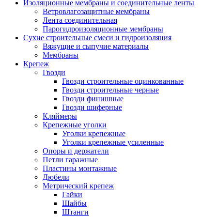
Изоляционные мембраны и соединительные ленты
Ветровлагозащитные мембраны
Лента соединительная
Парогидроизоляционные мембраны
Сухие строительные смеси и гидроизоляция
Вяжущие и сыпучие материалы
Мембраны
Крепеж
Гвозди
Гвозди строительные оцинкованные
Гвозди строительные черные
Гвозди финишные
Гвозди шиферные
Кляймеры
Крепежные уголки
Уголки крепежные
Уголки крепежные усиленные
Опоры и держатели
Петли гаражные
Пластины монтажные
Дюбели
Метрический крепеж
Гайки
Шайбы
Штанги