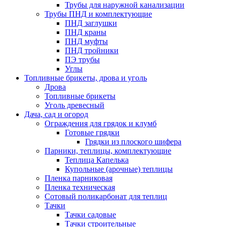
Трубы для наружной канализации
Трубы ПНД и комплектующие
ПНД заглушки
ПНД краны
ПНД муфты
ПНД тройники
ПЭ трубы
Углы
Топливные брикеты, дрова и уголь
Дрова
Топливные брикеты
Уголь древесный
Дача, сад и огород
Ограждения для грядок и клумб
Готовые грядки
Грядки из плоского шифера
Парники, теплицы, комплектующие
Теплица Капелька
Купольные (арочные) теплицы
Пленка парниковая
Пленка техническая
Сотовый поликарбонат для теплиц
Тачки
Тачки садовые
Тачки строительные