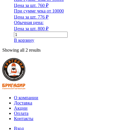
Цена за шт.
760
₽
Форма
При сумме чека от 10000
Цена за шт.
776
₽
Обычная цена:
Цена за шт.
800
₽
Количество
Форма
товара
В корзину
Кольцо
Группа горючести
опорное
Showing all 2 results
КО-6
Группа горючести
Класс эмиссии
О компании
Доставка
Акции
Класс эмиссии
Оплата
Контакты
Количество в 1 м³
Вход