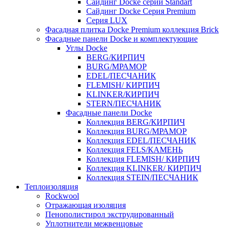
Cайдинг Docke серии Standart
Сайдинг Docke Серия Premium
Серия LUX
Фасадная плитка Docke Premium коллекция Brick
Фасадные панели Docke и комплектующие
Углы Docke
BERG/КИРПИЧ
BURG/МРАМОР
EDEL/ПЕСЧАНИК
FLEMISH/ КИРПИЧ
KLINKER/КИРПИЧ
STERN/ПЕСЧАНИК
Фасадные панели Docke
Коллекция BERG/КИРПИЧ
Коллекция BURG/МРАМОР
Коллекция EDEL/ПЕСЧАНИК
Коллекция FELS/КАМЕНЬ
Коллекция FLEMISH/ КИРПИЧ
Коллекция KLINKER/ КИРПИЧ
Коллекция STEIN/ПЕСЧАНИК
Теплоизоляция
Rockwool
Отражающая изоляция
Пенополистирол экструдированный
Уплотнители межвенцовые