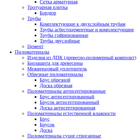
Сетка арматурная
Тротуарная плитка
Бордюр
Трубы
Комплектующие к двухслойным трубам
Трубы асбестоцементные и комплектующие
Трубы гофрированные
Трубы двуслойные
Цемент
Пиломатериалы
Изделия из ДПК (древесно-полимерный композит)
Биозащита для древесины
Межвенцовый уплотнитель
Обрезные пиломатериалы
Брус обрезной
Доска обрезная
Пиломатериалы антисептированные
Брус антисептированный
Брусок антисептированный
Доска антисептированная
Пиломатериалы естественной влажности
Брус
Брусок
Доска
Пиломатериалы сухие строганные