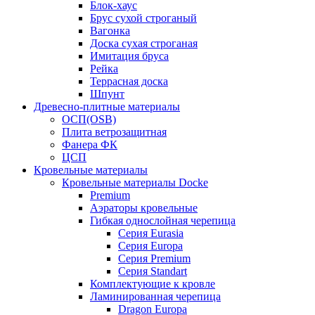
Блок-хаус
Брус сухой строганый
Вагонка
Доска сухая строганая
Имитация бруса
Рейка
Террасная доска
Шпунт
Древесно-плитные материалы
ОСП(OSB)
Плита ветрозащитная
Фанера ФК
ЦСП
Кровельные материалы
Кровельные материалы Docke
Premium
Аэраторы кровельные
Гибкая однослойная черепица
Серия Eurasia
Серия Europa
Серия Premium
Серия Standart
Комплектующие к кровле
Ламинированная черепица
Dragon Europa