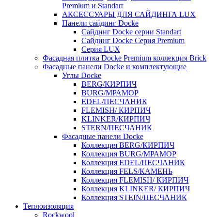
Premium и Standart
АКСЕССУАРЫ ДЛЯ САЙДИНГА LUX
Панели сайдинг Docke
Cайдинг Docke серии Standart
Сайдинг Docke Серия Premium
Серия LUX
Фасадная плитка Docke Premium коллекция Brick
Фасадные панели Docke и комплектующие
Углы Docke
BERG/КИРПИЧ
BURG/МРАМОР
EDEL/ПЕСЧАНИК
FLEMISH/ КИРПИЧ
KLINKER/КИРПИЧ
STERN/ПЕСЧАНИК
Фасадные панели Docke
Коллекция BERG/КИРПИЧ
Коллекция BURG/МРАМОР
Коллекция EDEL/ПЕСЧАНИК
Коллекция FELS/КАМЕНЬ
Коллекция FLEMISH/ КИРПИЧ
Коллекция KLINKER/ КИРПИЧ
Коллекция STEIN/ПЕСЧАНИК
Теплоизоляция
Rockwool