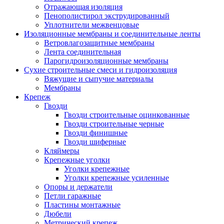
Отражающая изоляция
Пенополистирол экструдированный
Уплотнители межвенцовые
Изоляционные мембраны и соединительные ленты
Ветровлагозащитные мембраны
Лента соединительная
Парогидроизоляционные мембраны
Сухие строительные смеси и гидроизоляция
Вяжущие и сыпучие материалы
Мембраны
Крепеж
Гвозди
Гвозди строительные оцинкованные
Гвозди строительные черные
Гвозди финишные
Гвозди шиферные
Кляймеры
Крепежные уголки
Уголки крепежные
Уголки крепежные усиленные
Опоры и держатели
Петли гаражные
Пластины монтажные
Дюбели
Метрический крепеж