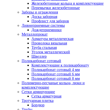
Железобетонные кольца и комплектующие
Перемычки железобетонные
Заборы и ограждения
Доска заборная
Профлист для заборов
Ливнеприемные системы
Дождеприемники
Металлопрокат
Арматура металлическая
Проволока вязальная
Труба стальная
Уголок металлический
Швеллер
Поликарбонат сотовый
Комплектующие к поликарбонату
Поликарбонат сотовый 4 мм
Поликарбонат сотовый 6 мм
Поликарбонат сотовый 8 мм
Полимерно-песчаные кольца, люки и
комплектующие
Сетки армирующие
Сетка арматурная
Тротуарная плитка
Бордюр
Трубы