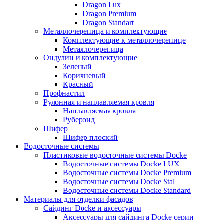
Dragon Lux
Dragon Premium
Dragon Standart
Металлочерепица и комплектующие
Комплектующие к металлочерепице
Металлочерепица
Ондулин и комплектующие
Зеленый
Коричневый
Красный
Профнастил
Рулонная и наплавляемая кровля
Наплавляемая кровля
Рубероид
Шифер
Шифер плоский
Водосточные системы
Пластиковые водосточные системы Docke
Водосточные системы Docke LUX
Водосточные системы Docke Premium
Водосточные системы Docke Stal
Водосточные системы Docke Standard
Материалы для отделки фасадов
Сайдинг Docke и аксессуары
Аксессуары для сайдинга Docke серии