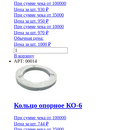
При сумме чека от 100000
Цена за шт.
930
₽
Диаметр
При сумме чека от 35000
Цена за шт.
950
₽
Диаметр внутренний
При сумме чека от 10000
Цена за шт.
970
₽
Обычная цена:
Цена за шт.
1000
₽
Количество
Диаметр внутренний
товара
В корзину
Кольцо
АРТ: 00014
Длина
опорное
КО-10
Длина
Единица измерения
Кольцо опорное КО-6
При сумме чека от 100000
Цена за шт.
744
₽
Единица измерения
При сумме чека от 35000