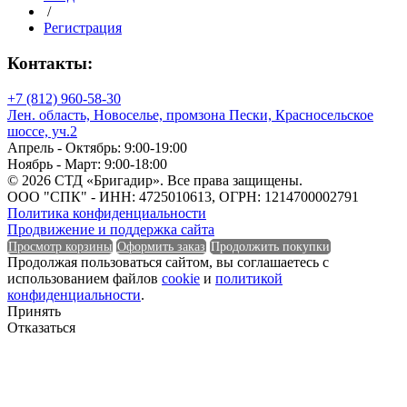
/
Регистрация
Контакты:
Количество в 1 м³
+7 (812) 960-58-30
Количество в тонне
Лен. область, Новоселье, промзона Пески, Красносельское
шоссе, уч.2
Апрель - Октябрь: 9:00-19:00
Ноябрь - Март: 9:00-18:00
© 2026 СТД «Бригадир». Все права защищены.
Количество в тонне
ООО "СПК" - ИНН: 4725010613, ОГРН: 1214700002791
Политика конфиденциальности
Количество в упаковке
Продвижение и поддержка сайта
Просмотр корзины
Оформить заказ
Продолжить покупки
Продолжая пользоваться сайтом, вы соглашаетесь с
использованием файлов
cookie
и
политикой
конфиденциальности
.
Количество в упаковке
Принять
Отказаться
Макс. рабочая температура