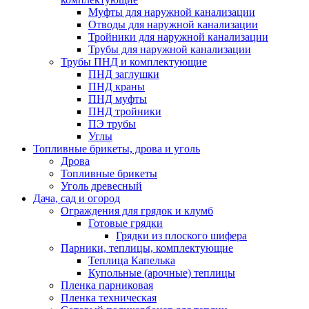
Муфты для наружной канализации
Отводы для наружной канализации
Тройники для наружной канализации
Трубы для наружной канализации
Трубы ПНД и комплектующие
ПНД заглушки
ПНД краны
ПНД муфты
ПНД тройники
ПЭ трубы
Углы
Топливные брикеты, дрова и уголь
Дрова
Топливные брикеты
Уголь древесный
Дача, сад и огород
Ограждения для грядок и клумб
Готовые грядки
Грядки из плоского шифера
Парники, теплицы, комплектующие
Теплица Капелька
Купольные (арочные) теплицы
Пленка парниковая
Пленка техническая