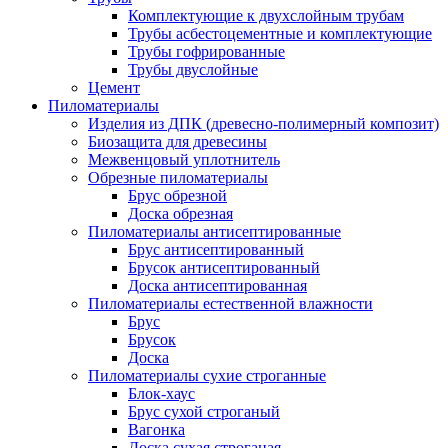
Комплектующие к двухслойным трубам
Трубы асбестоцементные и комплектующие
Трубы гофрированные
Трубы двуслойные
Цемент
Пиломатериалы
Изделия из ДПК (древесно-полимерный композит)
Биозащита для древесины
Межвенцовый уплотнитель
Обрезные пиломатериалы
Брус обрезной
Доска обрезная
Пиломатериалы антисептированные
Брус антисептированный
Брусок антисептированный
Доска антисептированная
Пиломатериалы естественной влажности
Брус
Брусок
Доска
Пиломатериалы сухие строганные
Блок-хаус
Брус сухой строганый
Вагонка
Доска сухая строганая