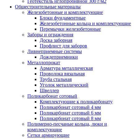
Геотекстиль иглопробивной 300 г/м2
Общестроительные материалы
Железобетонные и комплектующие
Блоки фундаментные
Железобетонные кольца и комплектующие
Перемычки железобетонные
Заборы и ограждения
Доска заборная
Профлист для заборов
Ливнеприемные системы
Дождеприемники
Металлопрокат
Арматура металлическая
Проволока вязальная
Труба стальная
Уголок металлический
Швеллер
Поликарбонат сотовый
Комплектующие к поликарбонату
Поликарбонат сотовый 4 мм
Поликарбонат сотовый 6 мм
Поликарбонат сотовый 8 мм
Полимерно-песчаные кольца, люки и
комплектующие
Сетки армирующие