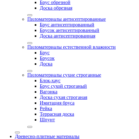
Брус обрезной
Доска обрезная
Пиломатериалы антисептированные
Брус антисептированный
Брусок антисептированный
Доска антисептированная
Пиломатериалы естественной влажности
Брус
Брусок
Доска
Пиломатериалы сухие строганные
Блок-хаус
Брус сухой строганый
Вагонка
Доска сухая строганая
Имитация бруса
Рейка
Террасная доска
Шпунт
Древесно-плитные материалы