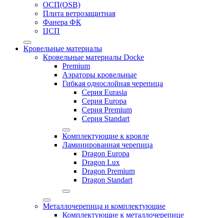
ОСП(OSB)
Плита ветрозащитная
Фанера ФК
ЦСП
Кровельные материалы
Кровельные материалы Docke
Premium
Аэраторы кровельные
Гибкая однослойная черепица
Серия Eurasia
Серия Europa
Серия Premium
Серия Standart
Комплектующие к кровле
Ламинированная черепица
Dragon Europa
Dragon Lux
Dragon Premium
Dragon Standart
Металлочерепица и комплектующие
Комплектующие к металлочерепице