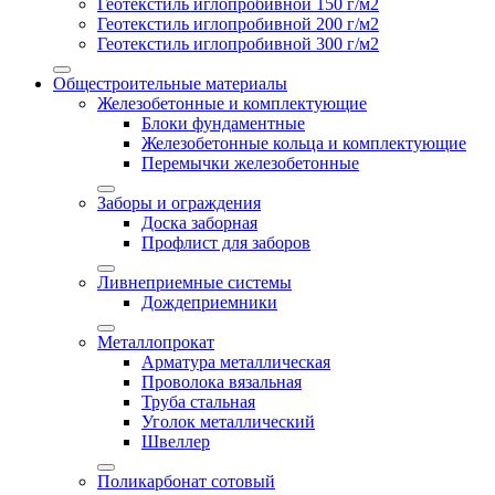
Геотекстиль иглопробивной 150 г/м2
Геотекстиль иглопробивной 200 г/м2
Геотекстиль иглопробивной 300 г/м2
Общестроительные материалы
Железобетонные и комплектующие
Блоки фундаментные
Железобетонные кольца и комплектующие
Перемычки железобетонные
Заборы и ограждения
Доска заборная
Профлист для заборов
Ливнеприемные системы
Дождеприемники
Металлопрокат
Арматура металлическая
Проволока вязальная
Труба стальная
Уголок металлический
Швеллер
Поликарбонат сотовый