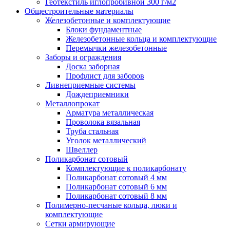
Геотекстиль иглопробивной 300 г/м2
Общестроительные материалы
Железобетонные и комплектующие
Блоки фундаментные
Железобетонные кольца и комплектующие
Перемычки железобетонные
Заборы и ограждения
Доска заборная
Профлист для заборов
Ливнеприемные системы
Дождеприемники
Металлопрокат
Арматура металлическая
Проволока вязальная
Труба стальная
Уголок металлический
Швеллер
Поликарбонат сотовый
Комплектующие к поликарбонату
Поликарбонат сотовый 4 мм
Поликарбонат сотовый 6 мм
Поликарбонат сотовый 8 мм
Полимерно-песчаные кольца, люки и
комплектующие
Сетки армирующие