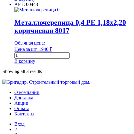
Металлочерепица
АРТ: 00443
0,4
Единица измерения
РЕ
1,18х2,20
Металлочерепица 0,4 РЕ 1,18х2,20
Форма
зелёный
коричневая 8017
мох
(RAL
6005)
Обычная цена:
Форма
Цена за шт.
1940
₽
Количество
товара
Группа горючести
В корзину
Металлочерепица
0,4
Showing all 3 results
РЕ
1,18х2,20
коричневая
Группа горючести
8017
О компании
Доставка
Класс эмиссии
Акции
Оплата
Контакты
Вход
Класс эмиссии
/