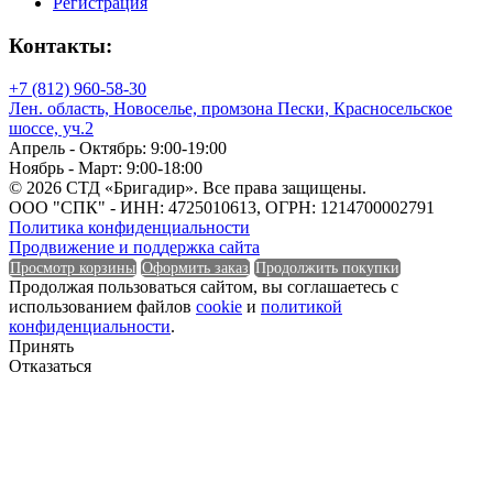
Регистрация
Количество в 1 м³
Контакты:
+7 (812) 960-58-30
Лен. область, Новоселье, промзона Пески, Красносельское
Количество в 1 м³
шоссе, уч.2
Апрель - Октябрь: 9:00-19:00
Количество в тонне
Ноябрь - Март: 9:00-18:00
© 2026 СТД «Бригадир». Все права защищены.
ООО "СПК" - ИНН: 4725010613, ОГРН: 1214700002791
Политика конфиденциальности
Продвижение и поддержка сайта
Количество в тонне
Просмотр корзины
Оформить заказ
Продолжить покупки
Продолжая пользоваться сайтом, вы соглашаетесь с
использованием файлов
cookie
и
политикой
Количество в упаковке
конфиденциальности
.
Принять
Отказаться
Количество в упаковке
Макс. рабочая температура