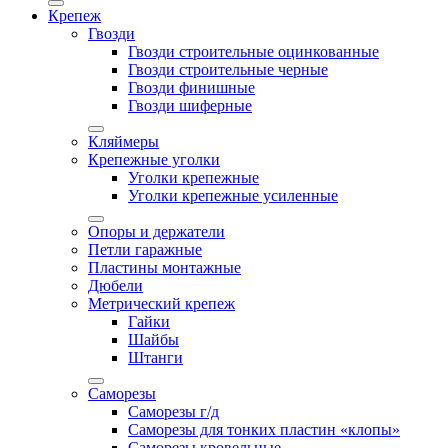
Крепеж
Гвозди
Гвозди строительные оцинкованные
Гвозди строительные черные
Гвозди финишные
Гвозди шиферные
Кляймеры
Крепежные уголки
Уголки крепежные
Уголки крепежные усиленные
Опоры и держатели
Петли гаражные
Пластины монтажные
Дюбели
Метрический крепеж
Гайки
Шайбы
Штанги
Саморезы
Саморезы г/д
Саморезы для тонких пластин «клопы»
Саморезы кровельные