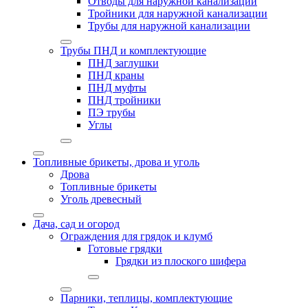
Отводы для наружной канализации
Тройники для наружной канализации
Трубы для наружной канализации
Трубы ПНД и комплектующие
ПНД заглушки
ПНД краны
ПНД муфты
ПНД тройники
ПЭ трубы
Углы
Топливные брикеты, дрова и уголь
Дрова
Топливные брикеты
Уголь древесный
Дача, сад и огород
Ограждения для грядок и клумб
Готовые грядки
Грядки из плоского шифера
Парники, теплицы, комплектующие