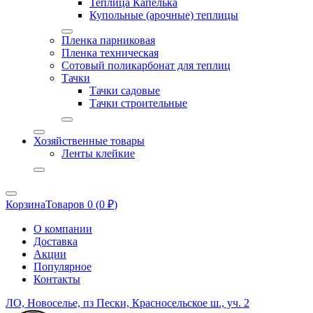
Теплица Капелька
Купольные (арочные) теплицы
Пленка парниковая
Пленка техническая
Сотовый поликарбонат для теплиц
Тачки
Тачки садовые
Тачки строительные
Хозяйственные товары
Ленты клейкие
Корзина
Товаров 0 (
0
₽
)
О компании
Доставка
Акции
Популярное
Контакты
ЛО, Новоселье, пз Пески, Красносельское ш., уч. 2