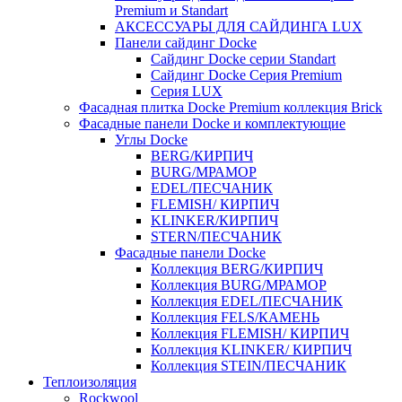
Premium и Standart
АКСЕССУАРЫ ДЛЯ САЙДИНГА LUX
Панели сайдинг Docke
Cайдинг Docke серии Standart
Сайдинг Docke Серия Premium
Серия LUX
Фасадная плитка Docke Premium коллекция Brick
Фасадные панели Docke и комплектующие
Углы Docke
BERG/КИРПИЧ
BURG/МРАМОР
EDEL/ПЕСЧАНИК
FLEMISH/ КИРПИЧ
KLINKER/КИРПИЧ
STERN/ПЕСЧАНИК
Фасадные панели Docke
Коллекция BERG/КИРПИЧ
Коллекция BURG/МРАМОР
Коллекция EDEL/ПЕСЧАНИК
Коллекция FELS/КАМЕНЬ
Коллекция FLEMISH/ КИРПИЧ
Коллекция KLINKER/ КИРПИЧ
Коллекция STEIN/ПЕСЧАНИК
Теплоизоляция
Rockwool