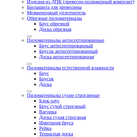
Изделия из ДПК (древесно-полимерный композит)
Биозащита для древесины
Межвенцовый уплотнитель
Обрезные пиломатериалы
Брус обрезной
Доска обрезная
Пиломатериалы антисептированные
Брус антисептированный
Брусок антисептированный
Доска антисептированная
Пиломатериалы естественной влажности
Брус
Брусок
Доска
Пиломатериалы сухие строганные
Блок-хаус
Брус сухой строганый
Вагонка
Доска сухая строганая
Имитация бруса
Рейка
Террасная доска