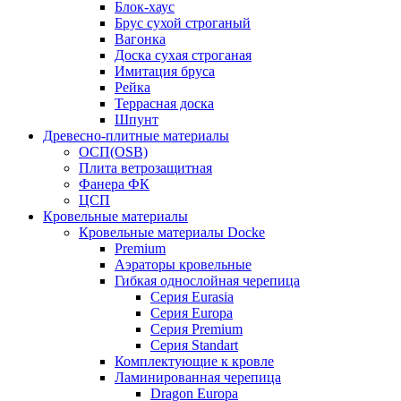
Блок-хаус
Брус сухой строганый
Вагонка
Доска сухая строганая
Имитация бруса
Рейка
Террасная доска
Шпунт
Древесно-плитные материалы
ОСП(OSB)
Плита ветрозащитная
Фанера ФК
ЦСП
Кровельные материалы
Кровельные материалы Docke
Premium
Аэраторы кровельные
Гибкая однослойная черепица
Серия Eurasia
Серия Europa
Серия Premium
Серия Standart
Комплектующие к кровле
Ламинированная черепица
Dragon Europa