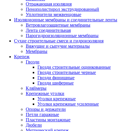
Отражающая изоляция
Пенополистирол экструдированный
Уплотнители межвенцовые
Изоляционные мембраны и соединительные ленты
Ветровлагозащитные мембраны
Лента соединительная
Парогидроизоляционные мембраны
Сухие строительные смеси и гидроизоляция
Вяжущие и сыпучие материалы
Мембраны
Крепеж
Гвозди
Гвозди строительные оцинкованные
Гвозди строительные черные
Гвозди финишные
Гвозди шиферные
Кляймеры
Крепежные уголки
Уголки крепежные
Уголки крепежные усиленные
Опоры и держатели
Петли гаражные
Пластины монтажные
Дюбели
Метрический крепеж