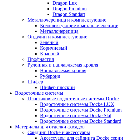
Dragon Lux
Dragon Premium
Dragon Standart
Металлочерепица и комплектующие
Комплектующие к металлочерепице
Металлочерепица
Ондулин и комплектующие
Зеленый
Коричневый
Красный
Профнастил
Рулонная и наплавляемая кровля
Наплавляемая кровля
Рубероид
Шифер
Шифер плоский
Водосточные системы
Пластиковые водосточные системы Docke
Водосточные системы Docke LUX
Водосточные системы Docke Premium
Водосточные системы Docke Stal
Водосточные системы Docke Standard
Материалы для отделки фасадов
Сайдинг Docke и аксессуары
Аксессуары для сайдинга Docke серии