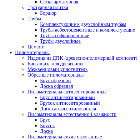
Сетка арматурная
Тротуарная плитка
Бордюр
Трубы
Комплектующие к двухслойным трубам
Трубы асбестоцементные и комплектующие
Трубы гофрированные
Трубы двуслойные
Цемент
Пиломатериалы
Изделия из ДПК (древесно-полимерный композит)
Биозащита для древесины
Межвенцовый уплотнитель
Обрезные пиломатериалы
Брус обрезной
Доска обрезная
Пиломатериалы антисептированные
Брус антисептированный
Брусок антисептированный
Доска антисептированная
Пиломатериалы естественной влажности
Брус
Брусок
Доска
Пиломатериалы сухие строганные