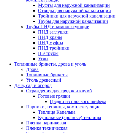
Муфты для наружной канализации
Отводы для наружной канализации
Тройники для наружной канализации
Трубы для наружной канализации
Трубы ПНД и комплектующие
ПНД заглушки
ПНД краны
ПНД муфты
ПНД тройники
ПЭ трубы
Углы
Топливные брикеты, дрова и уголь
Дрова
Топливные брикеты
Уголь древесный
Дача, сад и огород
Ограждения для грядок и клумб
Готовые грядки
Грядки из плоского шифера
Парники, теплицы, комплектующие
Теплица Капелька
Купольные (арочные) теплицы
Пленка парниковая
Пленка техническая