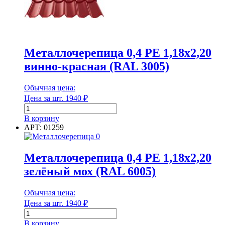
Диаметр
Металлочерепица 0,4 РЕ 1,18х2,20
Диаметр наружный
винно-красная (RAL 3005)
Обычная цена:
Цена за шт.
1940
₽
Количество
Диаметр наружный
товара
В корзину
Металлочерепица
АРТ: 01259
Диаметр внутренний
0,4
РЕ
1,18х2,20
Металлочерепица 0,4 РЕ 1,18х2,20
винно-
зелёный мох (RAL 6005)
красная
Диаметр внутренний
(RAL
3005)
Обычная цена:
Единица измерения
Цена за шт.
1940
₽
Количество
товара
В корзину