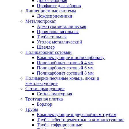
Доска заборная
Профлист для заборов
Ливнеприемные системы
Дождеприемники
Металлопрокат
Арматура металлическая
Проволока вязальная
Труба стальная
Уголок металлический
Швеллер
Поликарбонат сотовый
Комплектующие к поликарбонату
Поликарбонат сотовый 4 мм
Поликарбонат сотовый 6 мм
Поликарбонат сотовый 8 мм
Полимерно-песчаные кольца, люки и
комплектующие
Сетки армирующие
Сетка арматурная
Тротуарная плитка
Бордюр
Трубы
Комплектующие к двухслойным трубам
Трубы асбестоцементные и комплектующие
Трубы гофрированные