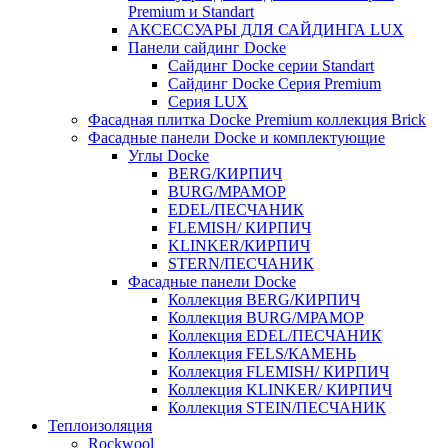
Premium и Standart
АКСЕССУАРЫ ДЛЯ САЙДИНГА LUX
Панели сайдинг Docke
Cайдинг Docke серии Standart
Сайдинг Docke Серия Premium
Серия LUX
Фасадная плитка Docke Premium коллекция Brick
Фасадные панели Docke и комплектующие
Углы Docke
BERG/КИРПИЧ
BURG/МРАМОР
EDEL/ПЕСЧАНИК
FLEMISH/ КИРПИЧ
KLINKER/КИРПИЧ
STERN/ПЕСЧАНИК
Фасадные панели Docke
Коллекция BERG/КИРПИЧ
Коллекция BURG/МРАМОР
Коллекция EDEL/ПЕСЧАНИК
Коллекция FELS/КАМЕНЬ
Коллекция FLEMISH/ КИРПИЧ
Коллекция KLINKER/ КИРПИЧ
Коллекция STEIN/ПЕСЧАНИК
Теплоизоляция
Rockwool