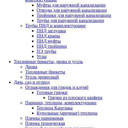
Муфты для наружной канализации
Отводы для наружной канализации
Тройники для наружной канализации
Трубы для наружной канализации
Трубы ПНД и комплектующие
ПНД заглушки
ПНД краны
ПНД муфты
ПНД тройники
ПЭ трубы
Углы
Топливные брикеты, дрова и уголь
Дрова
Топливные брикеты
Уголь древесный
Дача, сад и огород
Ограждения для грядок и клумб
Готовые грядки
Грядки из плоского шифера
Парники, теплицы, комплектующие
Теплица Капелька
Купольные (арочные) теплицы
Пленка парниковая
Пленка техническая