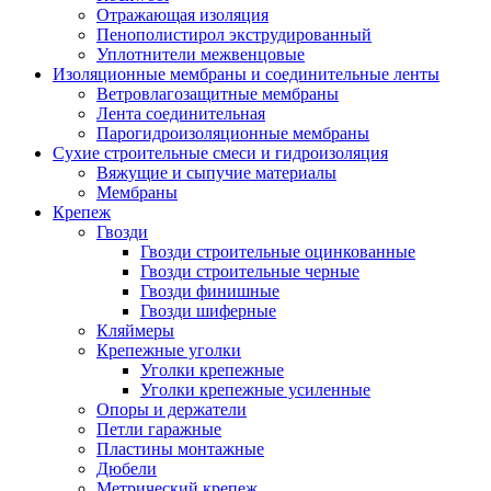
Отражающая изоляция
Пенополистирол экструдированный
Уплотнители межвенцовые
Изоляционные мембраны и соединительные ленты
Ветровлагозащитные мембраны
Лента соединительная
Парогидроизоляционные мембраны
Сухие строительные смеси и гидроизоляция
Вяжущие и сыпучие материалы
Мембраны
Крепеж
Гвозди
Гвозди строительные оцинкованные
Гвозди строительные черные
Гвозди финишные
Гвозди шиферные
Кляймеры
Крепежные уголки
Уголки крепежные
Уголки крепежные усиленные
Опоры и держатели
Петли гаражные
Пластины монтажные
Дюбели
Метрический крепеж