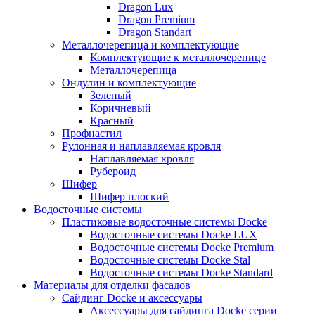
Dragon Lux
Dragon Premium
Dragon Standart
Металлочерепица и комплектующие
Комплектующие к металлочерепице
Металлочерепица
Ондулин и комплектующие
Зеленый
Коричневый
Красный
Профнастил
Рулонная и наплавляемая кровля
Наплавляемая кровля
Рубероид
Шифер
Шифер плоский
Водосточные системы
Пластиковые водосточные системы Docke
Водосточные системы Docke LUX
Водосточные системы Docke Premium
Водосточные системы Docke Stal
Водосточные системы Docke Standard
Материалы для отделки фасадов
Сайдинг Docke и аксессуары
Аксессуары для сайдинга Docke серии