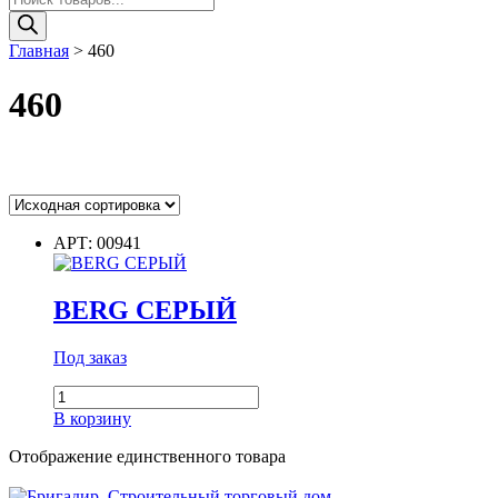
товаров
Главная
>
460
460
Цвет
АРТ: 00941
BERG СЕРЫЙ
Цвет
Диаметр
Под заказ
Количество
товара
В корзину
BERG
Диаметр
СЕРЫЙ
Отображение единственного товара
Диаметр наружный