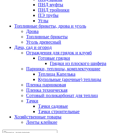
ПНД муфты
ПНД тройники
ПЭ трубы
Углы
Топливные брикеты, дрова и уголь
Дрова
Топливные брикеты
Уголь древесный
Дача, сад и огород
Ограждения для грядок и клумб
Готовые грядки
Грядки из плоского шифера
Парники, теплицы, комплектующие
Теплица Капелька
Купольные (арочные) теплицы
Пленка парниковая
Пленка техническая
Сотовый поликарбонат для теплиц
Тачки
Тачки садовые
Тачки строительные
Хозяйственные товары
Ленты клейкие
Поиск