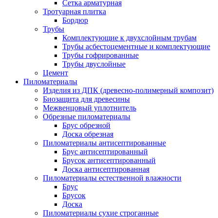
Сетка арматурная
Тротуарная плитка
Бордюр
Трубы
Комплектующие к двухслойным трубам
Трубы асбестоцементные и комплектующие
Трубы гофрированные
Трубы двуслойные
Цемент
Пиломатериалы
Изделия из ДПК (древесно-полимерный композит)
Биозащита для древесины
Межвенцовый уплотнитель
Обрезные пиломатериалы
Брус обрезной
Доска обрезная
Пиломатериалы антисептированные
Брус антисептированный
Брусок антисептированный
Доска антисептированная
Пиломатериалы естественной влажности
Брус
Брусок
Доска
Пиломатериалы сухие строганные