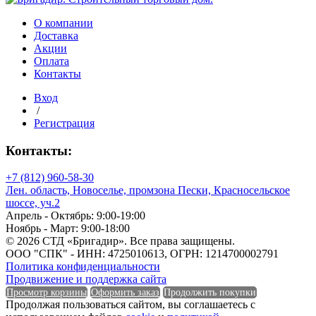
О компании
Доставка
Акции
Оплата
Диаметр наружный
Контакты
Диаметр внутренний
Вход
/
Регистрация
Контакты:
Диаметр внутренний
+7 (812) 960-58-30
Единица измерения
Лен. область, Новоселье, промзона Пески, Красносельское
шоссе, уч.2
Апрель - Октябрь: 9:00-19:00
Ноябрь - Март: 9:00-18:00
© 2026 СТД «Бригадир». Все права защищены.
Единица измерения
ООО "СПК" - ИНН: 4725010613, ОГРН: 1214700002791
Политика конфиденциальности
Форма
Продвижение и поддержка сайта
Просмотр корзины
Оформить заказ
Продолжить покупки
Продолжая пользоваться сайтом, вы соглашаетесь с