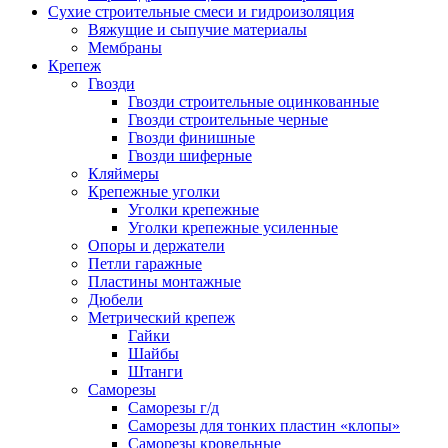
Сухие строительные смеси и гидроизоляция
Вяжущие и сыпучие материалы
Мембраны
Крепеж
Гвозди
Гвозди строительные оцинкованные
Гвозди строительные черные
Гвозди финишные
Гвозди шиферные
Кляймеры
Крепежные уголки
Уголки крепежные
Уголки крепежные усиленные
Опоры и держатели
Петли гаражные
Пластины монтажные
Дюбели
Метрический крепеж
Гайки
Шайбы
Штанги
Саморезы
Саморезы г/д
Саморезы для тонких пластин «клопы»
Саморезы кровельные