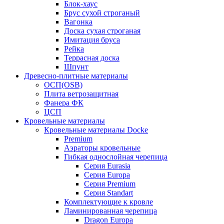
Блок-хаус
Брус сухой строганый
Вагонка
Доска сухая строганая
Имитация бруса
Рейка
Террасная доска
Шпунт
Древесно-плитные материалы
ОСП(OSB)
Плита ветрозащитная
Фанера ФК
ЦСП
Кровельные материалы
Кровельные материалы Docke
Premium
Аэраторы кровельные
Гибкая однослойная черепица
Серия Eurasia
Серия Europa
Серия Premium
Серия Standart
Комплектующие к кровле
Ламинированная черепица
Dragon Europa