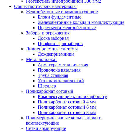
Геотекстиль иглопробивной 300 г/м2
Общестроительные материалы
Железобетонные и комплектующие
Блоки фундаментные
Железобетонные кольца и комплектующие
Перемычки железобетонные
Заборы и ограждения
Доска заборная
Профлист для заборов
Ливнеприемные системы
Дождеприемники
Металлопрокат
Арматура металлическая
Проволока вязальная
Труба стальная
Уголок металлический
Швеллер
Поликарбонат сотовый
Комплектующие к поликарбонату
Поликарбонат сотовый 4 мм
Поликарбонат сотовый 6 мм
Поликарбонат сотовый 8 мм
Полимерно-песчаные кольца, люки и
комплектующие
Сетки армирующие