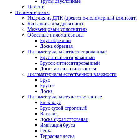
Трубы двуслойные
Цемент
Пиломатериалы
Изделия из ДПК (древесно-полимерный композит)
Биозащита для древесины
Межвенцовый уплотнитель
Обрезные пиломатериалы
Брус обрезной
Доска обрезная
Пиломатериалы антисептированные
Брус антисептированный
Брусок антисептированный
Доска антисептированная
Пиломатериалы естественной влажности
Брус
Брусок
Доска
Пиломатериалы сухие строганные
Блок-хаус
Брус сухой строганый
Вагонка
Доска сухая строганая
Имитация бруса
Рейка
Террасная доска