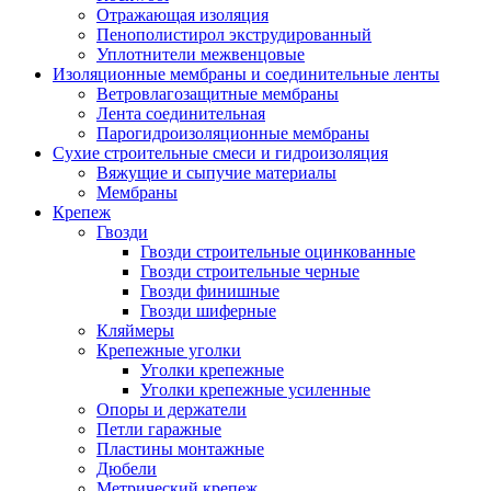
Отражающая изоляция
Пенополистирол экструдированный
Уплотнители межвенцовые
Изоляционные мембраны и соединительные ленты
Ветровлагозащитные мембраны
Лента соединительная
Парогидроизоляционные мембраны
Сухие строительные смеси и гидроизоляция
Вяжущие и сыпучие материалы
Мембраны
Крепеж
Гвозди
Гвозди строительные оцинкованные
Гвозди строительные черные
Гвозди финишные
Гвозди шиферные
Кляймеры
Крепежные уголки
Уголки крепежные
Уголки крепежные усиленные
Опоры и держатели
Петли гаражные
Пластины монтажные
Дюбели
Метрический крепеж