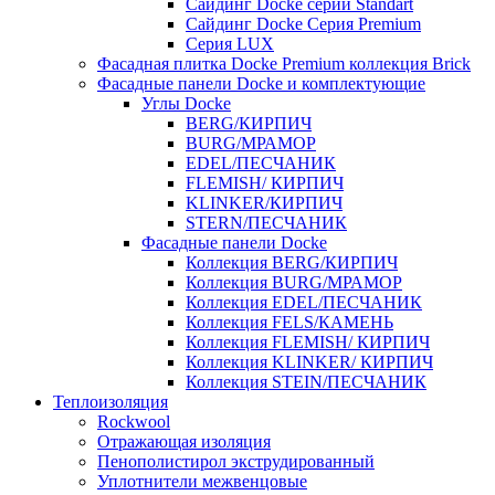
Cайдинг Docke серии Standart
Сайдинг Docke Серия Premium
Серия LUX
Фасадная плитка Docke Premium коллекция Brick
Фасадные панели Docke и комплектующие
Углы Docke
BERG/КИРПИЧ
BURG/МРАМОР
EDEL/ПЕСЧАНИК
FLEMISH/ КИРПИЧ
KLINKER/КИРПИЧ
STERN/ПЕСЧАНИК
Фасадные панели Docke
Коллекция BERG/КИРПИЧ
Коллекция BURG/МРАМОР
Коллекция EDEL/ПЕСЧАНИК
Коллекция FELS/КАМЕНЬ
Коллекция FLEMISH/ КИРПИЧ
Коллекция KLINKER/ КИРПИЧ
Коллекция STEIN/ПЕСЧАНИК
Теплоизоляция
Rockwool
Отражающая изоляция
Пенополистирол экструдированный
Уплотнители межвенцовые