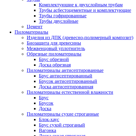
Комплектующие к двухслойным трубам
Трубы асбестоцементные и комплектующие
Трубы гофрированные
Трубы двуслойные
Цемент
Пиломатериалы
Изделия из ДПК (древесно-полимерный композит)
Биозащита для древесины
Межвенцовый уплотнитель
Обрезные пиломатериалы
Брус обрезной
Доска обрезная
Пиломатериалы антисептированные
Брус антисептированный
Брусок антисептированный
Доска антисептированная
Пиломатериалы естественной влажности
Брус
Брусок
Доска
Пиломатериалы сухие строганные
Блок-хаус
Брус сухой строганый
Вагонка
Доска сухая строганая