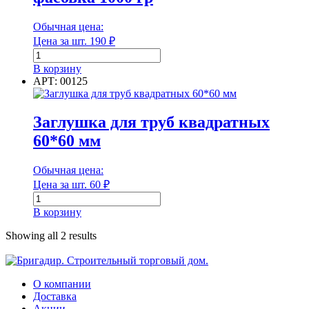
Обычная цена:
Диаметр
Цена за шт.
190
₽
Количество
Диаметр наружный
товара
В корзину
Гвоздь
АРТ: 00125
строительный
2,5*60,
фасовка
Заглушка для труб квадратных
Диаметр наружный
1000
60*60 мм
гр
Диаметр внутренний
Обычная цена:
Цена за шт.
60
₽
Количество
товара
В корзину
Диаметр внутренний
Заглушка
для
Showing all 2 results
Единица измерения
труб
квадратных
60*60
мм
О компании
Доставка
Единица измерения
Акции