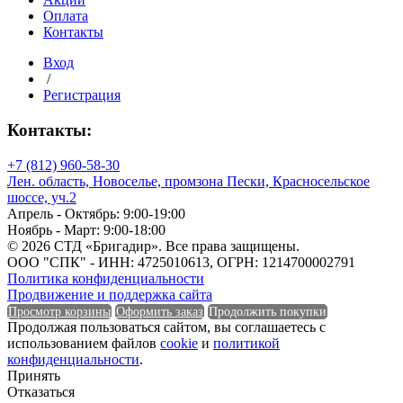
Оплата
Форма
Контакты
Вход
/
Регистрация
Форма
Контакты:
Группа горючести
+7 (812) 960-58-30
Лен. область, Новоселье, промзона Пески, Красносельское
шоссе, уч.2
Апрель - Октябрь: 9:00-19:00
Группа горючести
Ноябрь - Март: 9:00-18:00
© 2026 СТД «Бригадир». Все права защищены.
ООО "СПК" - ИНН: 4725010613, ОГРН: 1214700002791
Класс эмиссии
Политика конфиденциальности
Продвижение и поддержка сайта
Просмотр корзины
Оформить заказ
Продолжить покупки
Продолжая пользоваться сайтом, вы соглашаетесь с
использованием файлов
cookie
и
политикой
Класс эмиссии
конфиденциальности
.
Принять
Количество в 1 м³
Отказаться