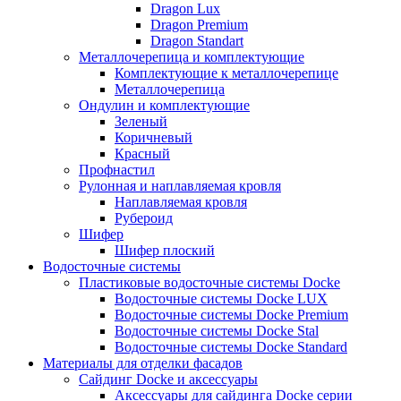
Dragon Lux
Dragon Premium
Dragon Standart
Металлочерепица и комплектующие
Комплектующие к металлочерепице
Металлочерепица
Ондулин и комплектующие
Зеленый
Коричневый
Красный
Профнастил
Рулонная и наплавляемая кровля
Наплавляемая кровля
Рубероид
Шифер
Шифер плоский
Водосточные системы
Пластиковые водосточные системы Docke
Водосточные системы Docke LUX
Водосточные системы Docke Premium
Водосточные системы Docke Stal
Водосточные системы Docke Standard
Материалы для отделки фасадов
Сайдинг Docke и аксессуары
Аксессуары для сайдинга Docke серии