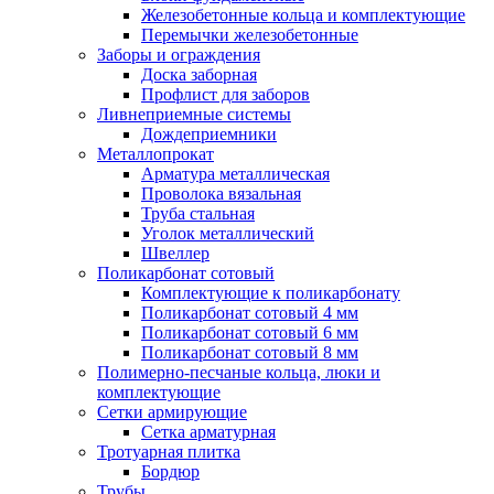
Железобетонные кольца и комплектующие
Перемычки железобетонные
Заборы и ограждения
Доска заборная
Профлист для заборов
Ливнеприемные системы
Дождеприемники
Металлопрокат
Арматура металлическая
Проволока вязальная
Труба стальная
Уголок металлический
Швеллер
Поликарбонат сотовый
Комплектующие к поликарбонату
Поликарбонат сотовый 4 мм
Поликарбонат сотовый 6 мм
Поликарбонат сотовый 8 мм
Полимерно-песчаные кольца, люки и
комплектующие
Сетки армирующие
Сетка арматурная
Тротуарная плитка
Бордюр
Трубы