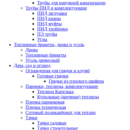
Трубы для наружной канализации
Трубы ПНД и комплектующие
ПНД заглушки
ПНД краны
ПНД муфты
ПНД тройники
ПЭ трубы
Углы
Топливные брикеты, дрова и уголь
Дрова
Топливные брикеты
Уголь древесный
Дача, сад и огород
Ограждения для грядок и клумб
Готовые грядки
Грядки из плоского шифера
Парники, теплицы, комплектующие
Теплица Капелька
Купольные (арочные) теплицы
Пленка парниковая
Пленка техническая
Сотовый поликарбонат для теплиц
Тачки
Тачки садовые
Тачки строительные