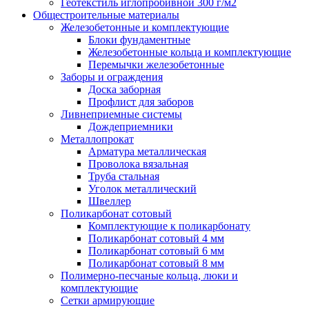
Геотекстиль иглопробивной 300 г/м2
Общестроительные материалы
Железобетонные и комплектующие
Блоки фундаментные
Железобетонные кольца и комплектующие
Перемычки железобетонные
Заборы и ограждения
Доска заборная
Профлист для заборов
Ливнеприемные системы
Дождеприемники
Металлопрокат
Арматура металлическая
Проволока вязальная
Труба стальная
Уголок металлический
Швеллер
Поликарбонат сотовый
Комплектующие к поликарбонату
Поликарбонат сотовый 4 мм
Поликарбонат сотовый 6 мм
Поликарбонат сотовый 8 мм
Полимерно-песчаные кольца, люки и
комплектующие
Сетки армирующие