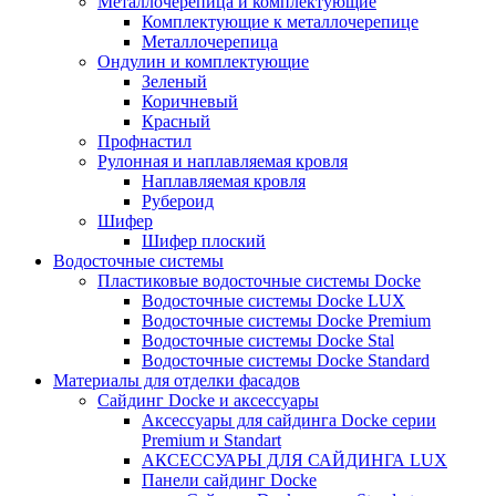
Металлочерепица и комплектующие
Комплектующие к металлочерепице
Металлочерепица
Ондулин и комплектующие
Зеленый
Коричневый
Красный
Профнастил
Рулонная и наплавляемая кровля
Наплавляемая кровля
Рубероид
Шифер
Шифер плоский
Водосточные системы
Пластиковые водосточные системы Docke
Водосточные системы Docke LUX
Водосточные системы Docke Premium
Водосточные системы Docke Stal
Водосточные системы Docke Standard
Материалы для отделки фасадов
Сайдинг Docke и аксессуары
Аксессуары для сайдинга Docke серии
Premium и Standart
АКСЕССУАРЫ ДЛЯ САЙДИНГА LUX
Панели сайдинг Docke