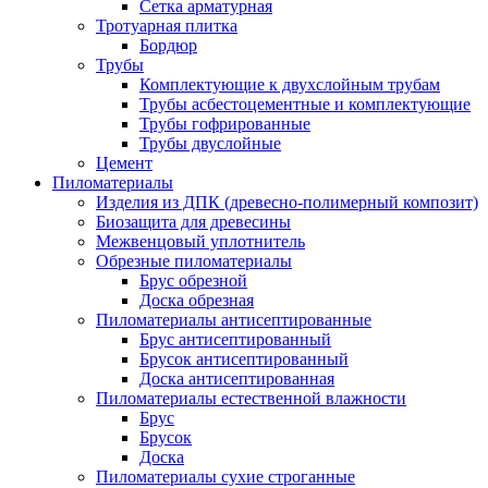
Сетка арматурная
Тротуарная плитка
Бордюр
Трубы
Комплектующие к двухслойным трубам
Трубы асбестоцементные и комплектующие
Трубы гофрированные
Трубы двуслойные
Цемент
Пиломатериалы
Изделия из ДПК (древесно-полимерный композит)
Биозащита для древесины
Межвенцовый уплотнитель
Обрезные пиломатериалы
Брус обрезной
Доска обрезная
Пиломатериалы антисептированные
Брус антисептированный
Брусок антисептированный
Доска антисептированная
Пиломатериалы естественной влажности
Брус
Брусок
Доска
Пиломатериалы сухие строганные