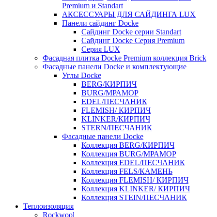
Premium и Standart
АКСЕССУАРЫ ДЛЯ САЙДИНГА LUX
Панели сайдинг Docke
Cайдинг Docke серии Standart
Сайдинг Docke Серия Premium
Серия LUX
Фасадная плитка Docke Premium коллекция Brick
Фасадные панели Docke и комплектующие
Углы Docke
BERG/КИРПИЧ
BURG/МРАМОР
EDEL/ПЕСЧАНИК
FLEMISH/ КИРПИЧ
KLINKER/КИРПИЧ
STERN/ПЕСЧАНИК
Фасадные панели Docke
Коллекция BERG/КИРПИЧ
Коллекция BURG/МРАМОР
Коллекция EDEL/ПЕСЧАНИК
Коллекция FELS/КАМЕНЬ
Коллекция FLEMISH/ КИРПИЧ
Коллекция KLINKER/ КИРПИЧ
Коллекция STEIN/ПЕСЧАНИК
Теплоизоляция
Rockwool