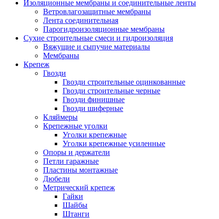
Изоляционные мембраны и соединительные ленты
Ветровлагозащитные мембраны
Лента соединительная
Парогидроизоляционные мембраны
Сухие строительные смеси и гидроизоляция
Вяжущие и сыпучие материалы
Мембраны
Крепеж
Гвозди
Гвозди строительные оцинкованные
Гвозди строительные черные
Гвозди финишные
Гвозди шиферные
Кляймеры
Крепежные уголки
Уголки крепежные
Уголки крепежные усиленные
Опоры и держатели
Петли гаражные
Пластины монтажные
Дюбели
Метрический крепеж
Гайки
Шайбы
Штанги