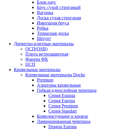
Блок-хаус
Брус сухой строганый
Вагонка
Доска сухая строганая
Имитация бруса
Рейка
Террасная доска
Шпунт
Древесно-плитные материалы
ОСП(OSB)
Плита ветрозащитная
Фанера ФК
ЦСП
Кровельные материалы
Кровельные материалы Docke
Premium
Аэраторы кровельные
Гибкая однослойная черепица
Серия Eurasia
Серия Europa
Серия Premium
Серия Standart
Комплектующие к кровле
Ламинированная черепица
Dragon Europa