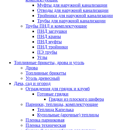
Муфты для наружной канализации
Отводы для наружной канализации
Тройники для наружной канализации
Трубы для наружной канализации
Трубы ПНД и комплектующие
ПНД заглушки
ПНД краны
ПНД муфты
ПНД тройники
ПЭ трубы
Углы
Топливные брикеты, дрова и уголь
Дрова
Топливные брикеты
Уголь древесный
Дача, сад и огород
Ограждения для грядок и клумб
Готовые грядки
Грядки из плоского шифера
Парники, теплицы, комплектующие
Теплица Капелька
Купольные (арочные) теплицы
Пленка парниковая
Пленка техническая