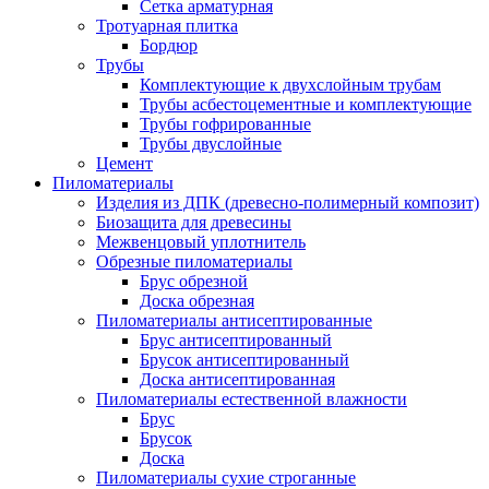
Сетка арматурная
Тротуарная плитка
Бордюр
Трубы
Комплектующие к двухслойным трубам
Трубы асбестоцементные и комплектующие
Трубы гофрированные
Трубы двуслойные
Цемент
Пиломатериалы
Изделия из ДПК (древесно-полимерный композит)
Биозащита для древесины
Межвенцовый уплотнитель
Обрезные пиломатериалы
Брус обрезной
Доска обрезная
Пиломатериалы антисептированные
Брус антисептированный
Брусок антисептированный
Доска антисептированная
Пиломатериалы естественной влажности
Брус
Брусок
Доска
Пиломатериалы сухие строганные