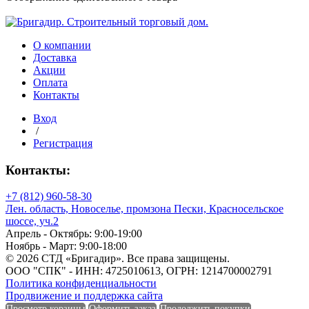
сухая
строганая
хвоя
"АВ"
О компании
Доставка
Диаметр наружный
Акции
Оплата
Диаметр внутренний
Контакты
Вход
/
Регистрация
Диаметр внутренний
Контакты:
Длина
+7 (812) 960-58-30
Лен. область, Новоселье, промзона Пески, Красносельское
шоссе, уч.2
Апрель - Октябрь: 9:00-19:00
Длина
Ноябрь - Март: 9:00-18:00
© 2026 СТД «Бригадир». Все права защищены.
Единица измерения
ООО "СПК" - ИНН: 4725010613, ОГРН: 1214700002791
Политика конфиденциальности
Продвижение и поддержка сайта
Просмотр корзины
Оформить заказ
Продолжить покупки