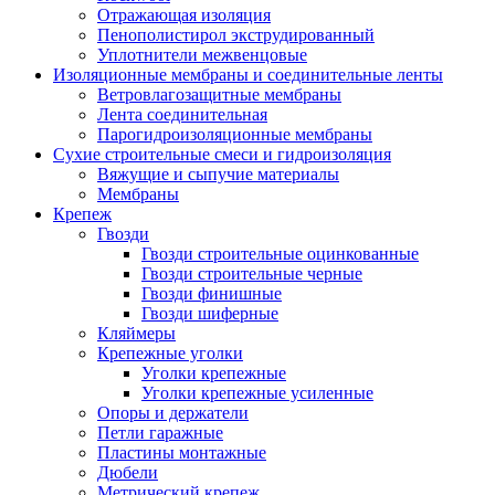
Отражающая изоляция
Пенополистирол экструдированный
Уплотнители межвенцовые
Изоляционные мембраны и соединительные ленты
Ветровлагозащитные мембраны
Лента соединительная
Парогидроизоляционные мембраны
Сухие строительные смеси и гидроизоляция
Вяжущие и сыпучие материалы
Мембраны
Крепеж
Гвозди
Гвозди строительные оцинкованные
Гвозди строительные черные
Гвозди финишные
Гвозди шиферные
Кляймеры
Крепежные уголки
Уголки крепежные
Уголки крепежные усиленные
Опоры и держатели
Петли гаражные
Пластины монтажные
Дюбели
Метрический крепеж