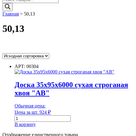
товаров
Главная
>
50,13
50,13
Цвет
АРТ: 00304
Доска 35х95х6000 сухая строганая
Цвет
хвоя "АВ"
Диаметр
Обычная цена:
Цена за шт.
924
₽
Количество
товара
Диаметр
В корзину
Доска
35х95х6000
Отображение единственного товара
Диаметр наружный