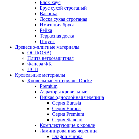
Блок-хаус
Брус сухой строганый
Вагонка
Доска сухая строганая
Имитация бруса
Рейка
Террасная доска
Шпунт
Древесно-плитные материалы
ОСП(OSB)
Плита ветрозащитная
Фанера ФК
ЦСП
Кровельные материалы
Кровельные материалы Docke
Premium
Аэраторы кровельные
Гибкая однослойная черепица
Серия Eurasia
Серия Europa
Серия Premium
Серия Standart
Комплектующие к кровле
Ламинированная черепица
Dragon Europa