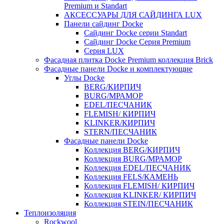
Premium и Standart
АКСЕССУАРЫ ДЛЯ САЙДИНГА LUX
Панели сайдинг Docke
Cайдинг Docke серии Standart
Сайдинг Docke Серия Premium
Серия LUX
Фасадная плитка Docke Premium коллекция Brick
Фасадные панели Docke и комплектующие
Углы Docke
BERG/КИРПИЧ
BURG/МРАМОР
EDEL/ПЕСЧАНИК
FLEMISH/ КИРПИЧ
KLINKER/КИРПИЧ
STERN/ПЕСЧАНИК
Фасадные панели Docke
Коллекция BERG/КИРПИЧ
Коллекция BURG/МРАМОР
Коллекция EDEL/ПЕСЧАНИК
Коллекция FELS/КАМЕНЬ
Коллекция FLEMISH/ КИРПИЧ
Коллекция KLINKER/ КИРПИЧ
Коллекция STEIN/ПЕСЧАНИК
Теплоизоляция
Rockwool