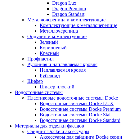
Dragon Lux
Dragon Premium
Dragon Standart
Металлочерепица и комплектующие
Комплектующие к металлочерепице
Металлочерепица
Ондулин и комплектующие
Зеленый
Коричневый
Красный
Профнастил
Рулонная и наплавляемая кровля
Наплавляемая кровля
Рубероид
Шифер
Шифер плоский
Водосточные системы
Пластиковые водосточные системы Docke
Водосточные системы Docke LUX
Водосточные системы Docke Premium
Водосточные системы Docke Stal
Водосточные системы Docke Standard
Материалы для отделки фасадов
Сайдинг Docke и аксессуары
Аксессуары для сайдинга Docke серии