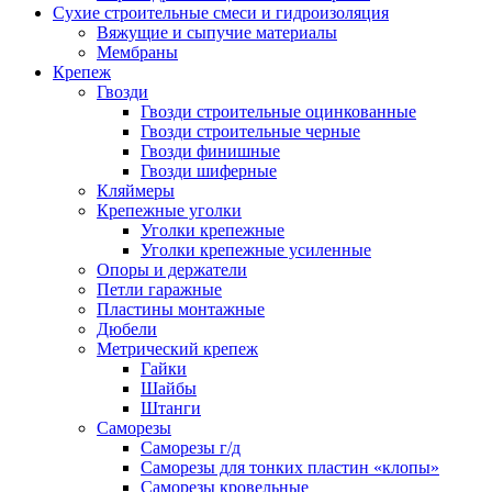
Сухие строительные смеси и гидроизоляция
Вяжущие и сыпучие материалы
Мембраны
Крепеж
Гвозди
Гвозди строительные оцинкованные
Гвозди строительные черные
Гвозди финишные
Гвозди шиферные
Кляймеры
Крепежные уголки
Уголки крепежные
Уголки крепежные усиленные
Опоры и держатели
Петли гаражные
Пластины монтажные
Дюбели
Метрический крепеж
Гайки
Шайбы
Штанги
Саморезы
Саморезы г/д
Саморезы для тонких пластин «клопы»
Саморезы кровельные