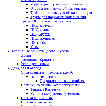
Муфты для наружной канализации
Отводы для наружной канализации
Тройники для наружной канализации
Трубы для наружной канализации
Трубы ПНД и комплектующие
ПНД заглушки
ПНД краны
ПНД муфты
ПНД тройники
ПЭ трубы
Углы
Топливные брикеты, дрова и уголь
Дрова
Топливные брикеты
Уголь древесный
Дача, сад и огород
Ограждения для грядок и клумб
Готовые грядки
Грядки из плоского шифера
Парники, теплицы, комплектующие
Теплица Капелька
Купольные (арочные) теплицы
Пленка парниковая
Пленка техническая