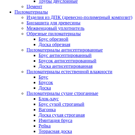
Трубы двуслойные
Цемент
Пиломатериалы
Изделия из ДПК (древесно-полимерный композит)
Биозащита для древесины
Межвенцовый уплотнитель
Обрезные пиломатериалы
Брус обрезной
Доска обрезная
Пиломатериалы антисептированные
Брус антисептированный
Брусок антисептированный
Доска антисептированная
Пиломатериалы естественной влажности
Брус
Брусок
Доска
Пиломатериалы сухие строганные
Блок-хаус
Брус сухой строганый
Вагонка
Доска сухая строганая
Имитация бруса
Рейка
Террасная доска