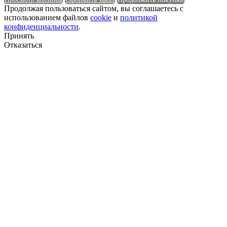
Продолжая пользоваться сайтом, вы соглашаетесь с
использованием файлов
cookie
и
политикой
Единица измерения
конфиденциальности
.
Принять
Форма
Отказаться
Форма
Группа горючести
Группа горючести
Класс эмиссии
Класс эмиссии