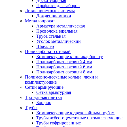
Доска заборная
Профлист для заборов
Ливнеприемные системы
Дождеприемники
Металлопрокат
Арматура металлическая
Проволока вязальная
Труба стальная
Уголок металлический
Швеллер
Поликарбонат сотовый
Комплектующие к поликарбонату
Поликарбонат сотовый 4 мм
Поликарбонат сотовый 6 мм
Поликарбонат сотовый 8 мм
Полимерно-песчаные кольца, люки и
комплектующие
Сетки армирующие
Сетка арматурная
Тротуарная плитка
Бордюр
Трубы
Комплектующие к двухслойным трубам
Трубы асбестоцементные и комплектующие
Трубы гофрированные