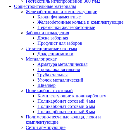
Геотекстиль иглопробивной 300 г/м2
Общестроительные материалы
Железобетонные и комплектующие
Блоки фундаментные
Железобетонные кольца и комплектующие
Перемычки железобетонные
Заборы и ограждения
Доска заборная
Профлист для заборов
Ливнеприемные системы
Дождеприемники
Металлопрокат
Арматура металлическая
Проволока вязальная
Труба стальная
Уголок металлический
Швеллер
Поликарбонат сотовый
Комплектующие к поликарбонату
Поликарбонат сотовый 4 мм
Поликарбонат сотовый 6 мм
Поликарбонат сотовый 8 мм
Полимерно-песчаные кольца, люки и
комплектующие
Сетки армирующие