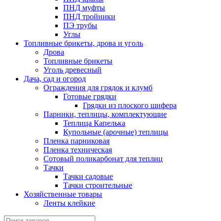
ПНД муфты
ПНД тройники
ПЭ трубы
Углы
Топливные брикеты, дрова и уголь
Дрова
Топливные брикеты
Уголь древесный
Дача, сад и огород
Ограждения для грядок и клумб
Готовые грядки
Грядки из плоского шифера
Парники, теплицы, комплектующие
Теплица Капелька
Купольные (арочные) теплицы
Пленка парниковая
Пленка техническая
Сотовый поликарбонат для теплиц
Тачки
Тачки садовые
Тачки строительные
Хозяйственные товары
Ленты клейкие
Поиск