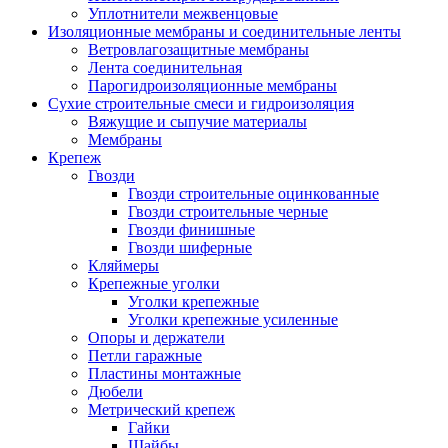
Уплотнители межвенцовые
Изоляционные мембраны и соединительные ленты
Ветровлагозащитные мембраны
Лента соединительная
Парогидроизоляционные мембраны
Сухие строительные смеси и гидроизоляция
Вяжущие и сыпучие материалы
Мембраны
Крепеж
Гвозди
Гвозди строительные оцинкованные
Гвозди строительные черные
Гвозди финишные
Гвозди шиферные
Кляймеры
Крепежные уголки
Уголки крепежные
Уголки крепежные усиленные
Опоры и держатели
Петли гаражные
Пластины монтажные
Дюбели
Метрический крепеж
Гайки
Шайбы