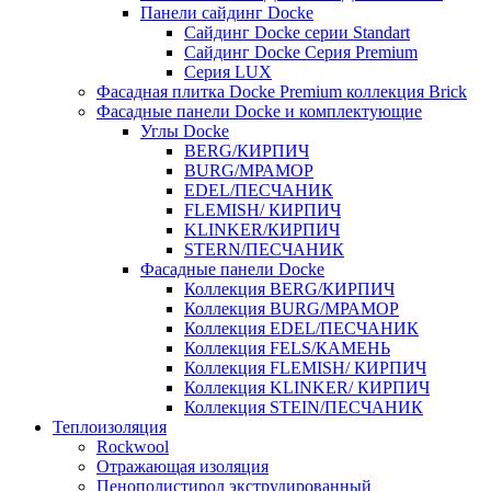
Панели сайдинг Docke
Cайдинг Docke серии Standart
Сайдинг Docke Серия Premium
Серия LUX
Фасадная плитка Docke Premium коллекция Brick
Фасадные панели Docke и комплектующие
Углы Docke
BERG/КИРПИЧ
BURG/МРАМОР
EDEL/ПЕСЧАНИК
FLEMISH/ КИРПИЧ
KLINKER/КИРПИЧ
STERN/ПЕСЧАНИК
Фасадные панели Docke
Коллекция BERG/КИРПИЧ
Коллекция BURG/МРАМОР
Коллекция EDEL/ПЕСЧАНИК
Коллекция FELS/КАМЕНЬ
Коллекция FLEMISH/ КИРПИЧ
Коллекция KLINKER/ КИРПИЧ
Коллекция STEIN/ПЕСЧАНИК
Теплоизоляция
Rockwool
Отражающая изоляция
Пенополистирол экструдированный