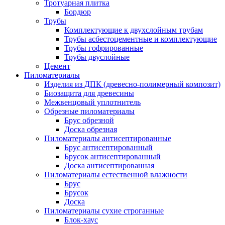
Тротуарная плитка
Бордюр
Трубы
Комплектующие к двухслойным трубам
Трубы асбестоцементные и комплектующие
Трубы гофрированные
Трубы двуслойные
Цемент
Пиломатериалы
Изделия из ДПК (древесно-полимерный композит)
Биозащита для древесины
Межвенцовый уплотнитель
Обрезные пиломатериалы
Брус обрезной
Доска обрезная
Пиломатериалы антисептированные
Брус антисептированный
Брусок антисептированный
Доска антисептированная
Пиломатериалы естественной влажности
Брус
Брусок
Доска
Пиломатериалы сухие строганные
Блок-хаус