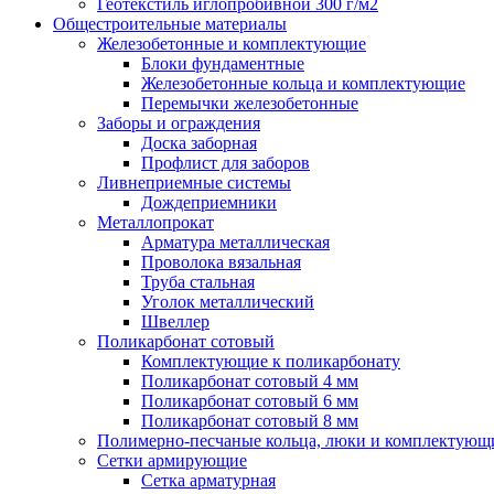
Геотекстиль иглопробивной 300 г/м2
Общестроительные материалы
Железобетонные и комплектующие
Блоки фундаментные
Железобетонные кольца и комплектующие
Перемычки железобетонные
Заборы и ограждения
Доска заборная
Профлист для заборов
Ливнеприемные системы
Дождеприемники
Металлопрокат
Арматура металлическая
Проволока вязальная
Труба стальная
Уголок металлический
Швеллер
Поликарбонат сотовый
Комплектующие к поликарбонату
Поликарбонат сотовый 4 мм
Поликарбонат сотовый 6 мм
Поликарбонат сотовый 8 мм
Полимерно-песчаные кольца, люки и комплектующ
Сетки армирующие
Сетка арматурная