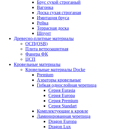
Брус сухой строганый
Вагонка
Доска сухая строганая
Имитация бруса
Рейка
Террасная доска
Шпунт
Древесно-плитные материалы
ОСП(OSB)
Плита ветрозащитная
Фанера ФК
ЦСП
Кровельные материалы
Кровельные материалы Docke
Premium
Аэраторы кровельные
Гибкая однослойная черепица
Серия Eurasia
Серия Europa
Серия Premium
Серия Standart
Комплектующие к кровле
Ламинированная черепица
Dragon Europa
Dragon Lux