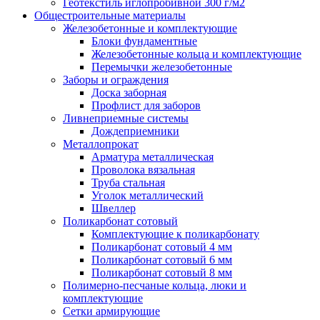
Геотекстиль иглопробивной 300 г/м2
Общестроительные материалы
Железобетонные и комплектующие
Блоки фундаментные
Железобетонные кольца и комплектующие
Перемычки железобетонные
Заборы и ограждения
Доска заборная
Профлист для заборов
Ливнеприемные системы
Дождеприемники
Металлопрокат
Арматура металлическая
Проволока вязальная
Труба стальная
Уголок металлический
Швеллер
Поликарбонат сотовый
Комплектующие к поликарбонату
Поликарбонат сотовый 4 мм
Поликарбонат сотовый 6 мм
Поликарбонат сотовый 8 мм
Полимерно-песчаные кольца, люки и
комплектующие
Сетки армирующие