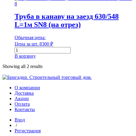
канаву
Диаметр наружный
на
заезд
Труба в канаву на заезд 630/548
250/218
L=1м SN8 (на отрез)
L=6м
с
Диаметр наружный
раструбом
Обычная цена:
SN
Цена за шт.
8300
₽
Диаметр внутренний
8
Количество
товара
В корзину
Труба
в
Showing all 2 results
канаву
Диаметр внутренний
на
заезд
Длина
630/548
О компании
L=1м
Доставка
SN8
Акции
(на
Оплата
отрез)
Контакты
Длина
Вход
/
Единица измерения
Регистрация