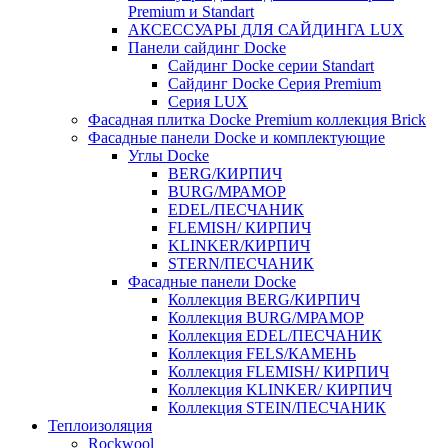
Premium и Standart
АКСЕССУАРЫ ДЛЯ САЙДИНГА LUX
Панели сайдинг Docke
Cайдинг Docke серии Standart
Сайдинг Docke Серия Premium
Серия LUX
Фасадная плитка Docke Premium коллекция Brick
Фасадные панели Docke и комплектующие
Углы Docke
BERG/КИРПИЧ
BURG/МРАМОР
EDEL/ПЕСЧАНИК
FLEMISH/ КИРПИЧ
KLINKER/КИРПИЧ
STERN/ПЕСЧАНИК
Фасадные панели Docke
Коллекция BERG/КИРПИЧ
Коллекция BURG/МРАМОР
Коллекция EDEL/ПЕСЧАНИК
Коллекция FELS/КАМЕНЬ
Коллекция FLEMISH/ КИРПИЧ
Коллекция KLINKER/ КИРПИЧ
Коллекция STEIN/ПЕСЧАНИК
Теплоизоляция
Rockwool