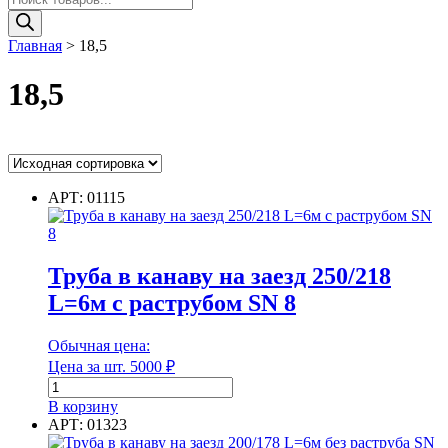
товаров
Главная
>
18,5
18,5
Ценовой фильтр
АРТ: 01115
Цвет
Труба в канаву на заезд 250/218
Цвет
L=6м с раструбом SN 8
Диаметр
Обычная цена:
Цена за шт.
5000
₽
Количество
товара
В корзину
Труба
АРТ: 01323
Диаметр
в