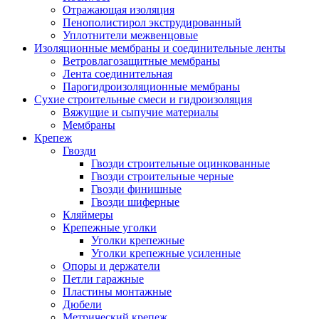
Отражающая изоляция
Пенополистирол экструдированный
Уплотнители межвенцовые
Изоляционные мембраны и соединительные ленты
Ветровлагозащитные мембраны
Лента соединительная
Парогидроизоляционные мембраны
Сухие строительные смеси и гидроизоляция
Вяжущие и сыпучие материалы
Мембраны
Крепеж
Гвозди
Гвозди строительные оцинкованные
Гвозди строительные черные
Гвозди финишные
Гвозди шиферные
Кляймеры
Крепежные уголки
Уголки крепежные
Уголки крепежные усиленные
Опоры и держатели
Петли гаражные
Пластины монтажные
Дюбели
Метрический крепеж