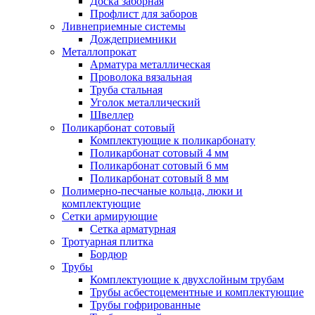
Доска заборная
Профлист для заборов
Ливнеприемные системы
Дождеприемники
Металлопрокат
Арматура металлическая
Проволока вязальная
Труба стальная
Уголок металлический
Швеллер
Поликарбонат сотовый
Комплектующие к поликарбонату
Поликарбонат сотовый 4 мм
Поликарбонат сотовый 6 мм
Поликарбонат сотовый 8 мм
Полимерно-песчаные кольца, люки и
комплектующие
Сетки армирующие
Сетка арматурная
Тротуарная плитка
Бордюр
Трубы
Комплектующие к двухслойным трубам
Трубы асбестоцементные и комплектующие
Трубы гофрированные