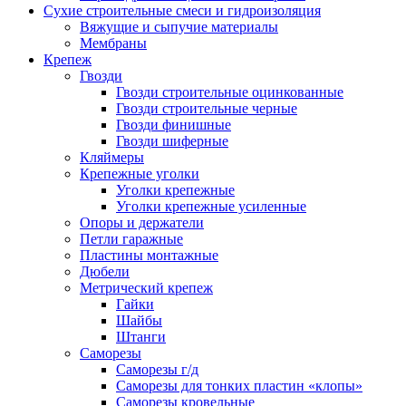
Сухие строительные смеси и гидроизоляция
Вяжущие и сыпучие материалы
Мембраны
Крепеж
Гвозди
Гвозди строительные оцинкованные
Гвозди строительные черные
Гвозди финишные
Гвозди шиферные
Кляймеры
Крепежные уголки
Уголки крепежные
Уголки крепежные усиленные
Опоры и держатели
Петли гаражные
Пластины монтажные
Дюбели
Метрический крепеж
Гайки
Шайбы
Штанги
Саморезы
Саморезы г/д
Саморезы для тонких пластин «клопы»
Саморезы кровельные