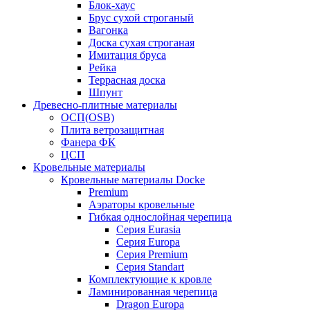
Блок-хаус
Брус сухой строганый
Вагонка
Доска сухая строганая
Имитация бруса
Рейка
Террасная доска
Шпунт
Древесно-плитные материалы
ОСП(OSB)
Плита ветрозащитная
Фанера ФК
ЦСП
Кровельные материалы
Кровельные материалы Docke
Premium
Аэраторы кровельные
Гибкая однослойная черепица
Серия Eurasia
Серия Europa
Серия Premium
Серия Standart
Комплектующие к кровле
Ламинированная черепица
Dragon Europa