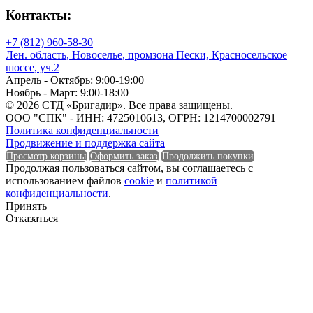
Контакты:
Единица измерения
+7 (812) 960-58-30
Лен. область, Новоселье, промзона Пески, Красносельское
шоссе, уч.2
Форма
Апрель - Октябрь: 9:00-19:00
Ноябрь - Март: 9:00-18:00
© 2026 СТД «Бригадир». Все права защищены.
ООО "СПК" - ИНН: 4725010613, ОГРН: 1214700002791
Политика конфиденциальности
Форма
Продвижение и поддержка сайта
Просмотр корзины
Оформить заказ
Продолжить покупки
Группа горючести
Продолжая пользоваться сайтом, вы соглашаетесь с
использованием файлов
cookie
и
политикой
конфиденциальности
.
Принять
Отказаться
Группа горючести
Класс эмиссии