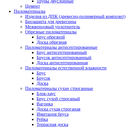
Трубы двуслойные
Цемент
Пиломатериалы
Изделия из ДПК (древесно-полимерный композит)
Биозащита для древесины
Межвенцовый уплотнитель
Обрезные пиломатериалы
Брус обрезной
Доска обрезная
Пиломатериалы антисептированные
Брус антисептированный
Брусок антисептированный
Доска антисептированная
Пиломатериалы естественной влажности
Брус
Брусок
Доска
Пиломатериалы сухие строганные
Блок-хаус
Брус сухой строганый
Вагонка
Доска сухая строганая
Имитация бруса
Рейка
Террасная доска