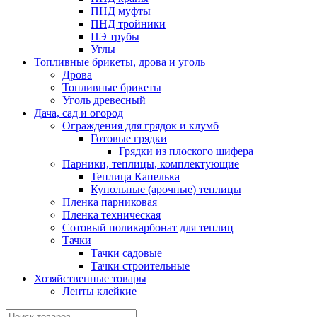
ПНД муфты
ПНД тройники
ПЭ трубы
Углы
Топливные брикеты, дрова и уголь
Дрова
Топливные брикеты
Уголь древесный
Дача, сад и огород
Ограждения для грядок и клумб
Готовые грядки
Грядки из плоского шифера
Парники, теплицы, комплектующие
Теплица Капелька
Купольные (арочные) теплицы
Пленка парниковая
Пленка техническая
Сотовый поликарбонат для теплиц
Тачки
Тачки садовые
Тачки строительные
Хозяйственные товары
Ленты клейкие
Поиск