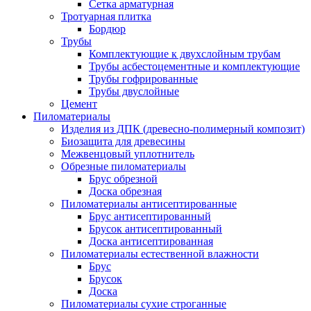
Сетка арматурная
Тротуарная плитка
Бордюр
Трубы
Комплектующие к двухслойным трубам
Трубы асбестоцементные и комплектующие
Трубы гофрированные
Трубы двуслойные
Цемент
Пиломатериалы
Изделия из ДПК (древесно-полимерный композит)
Биозащита для древесины
Межвенцовый уплотнитель
Обрезные пиломатериалы
Брус обрезной
Доска обрезная
Пиломатериалы антисептированные
Брус антисептированный
Брусок антисептированный
Доска антисептированная
Пиломатериалы естественной влажности
Брус
Брусок
Доска
Пиломатериалы сухие строганные