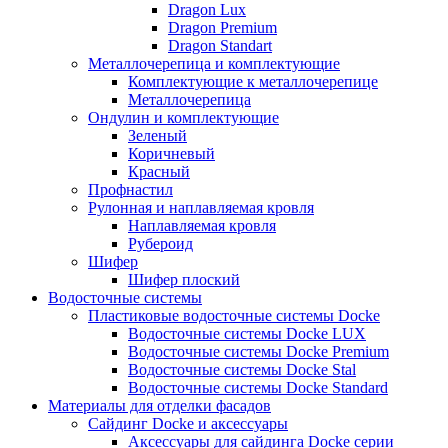
Dragon Lux
Dragon Premium
Dragon Standart
Металлочерепица и комплектующие
Комплектующие к металлочерепице
Металлочерепица
Ондулин и комплектующие
Зеленый
Коричневый
Красный
Профнастил
Рулонная и наплавляемая кровля
Наплавляемая кровля
Рубероид
Шифер
Шифер плоский
Водосточные системы
Пластиковые водосточные системы Docke
Водосточные системы Docke LUX
Водосточные системы Docke Premium
Водосточные системы Docke Stal
Водосточные системы Docke Standard
Материалы для отделки фасадов
Сайдинг Docke и аксессуары
Аксессуары для сайдинга Docke серии