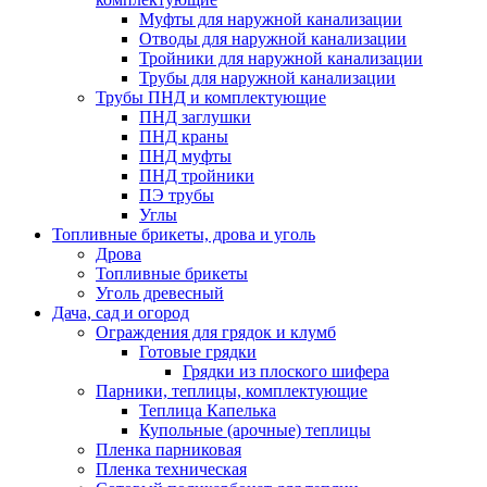
Муфты для наружной канализации
Отводы для наружной канализации
Тройники для наружной канализации
Трубы для наружной канализации
Трубы ПНД и комплектующие
ПНД заглушки
ПНД краны
ПНД муфты
ПНД тройники
ПЭ трубы
Углы
Топливные брикеты, дрова и уголь
Дрова
Топливные брикеты
Уголь древесный
Дача, сад и огород
Ограждения для грядок и клумб
Готовые грядки
Грядки из плоского шифера
Парники, теплицы, комплектующие
Теплица Капелька
Купольные (арочные) теплицы
Пленка парниковая
Пленка техническая