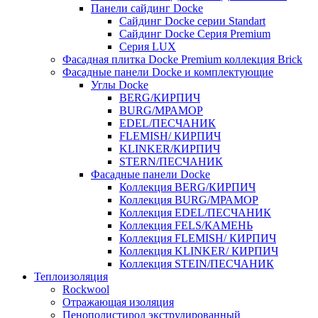
Панели сайдинг Docke
Cайдинг Docke серии Standart
Сайдинг Docke Серия Premium
Серия LUX
Фасадная плитка Docke Premium коллекция Brick
Фасадные панели Docke и комплектующие
Углы Docke
BERG/КИРПИЧ
BURG/МРАМОР
EDEL/ПЕСЧАНИК
FLEMISH/ КИРПИЧ
KLINKER/КИРПИЧ
STERN/ПЕСЧАНИК
Фасадные панели Docke
Коллекция BERG/КИРПИЧ
Коллекция BURG/МРАМОР
Коллекция EDEL/ПЕСЧАНИК
Коллекция FELS/КАМЕНЬ
Коллекция FLEMISH/ КИРПИЧ
Коллекция KLINKER/ КИРПИЧ
Коллекция STEIN/ПЕСЧАНИК
Теплоизоляция
Rockwool
Отражающая изоляция
Пенополистирол экструдированный