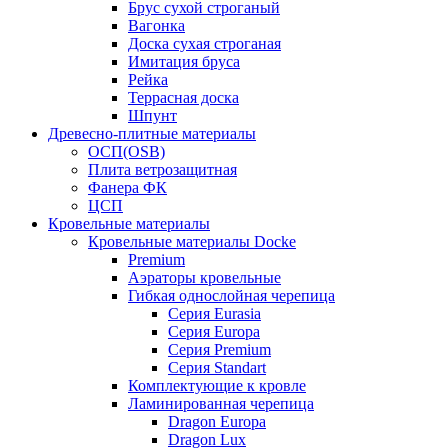
Брус сухой строганый
Вагонка
Доска сухая строганая
Имитация бруса
Рейка
Террасная доска
Шпунт
Древесно-плитные материалы
ОСП(OSB)
Плита ветрозащитная
Фанера ФК
ЦСП
Кровельные материалы
Кровельные материалы Docke
Premium
Аэраторы кровельные
Гибкая однослойная черепица
Серия Eurasia
Серия Europa
Серия Premium
Серия Standart
Комплектующие к кровле
Ламинированная черепица
Dragon Europa
Dragon Lux