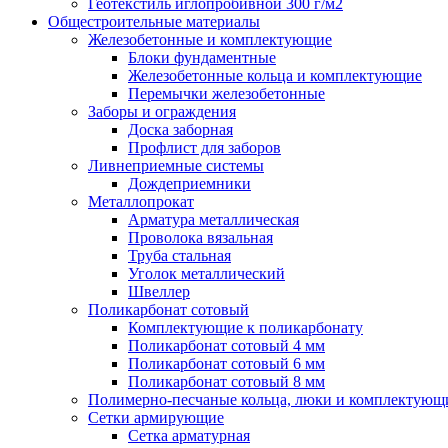
Геотекстиль иглопробивной 300 г/м2
Общестроительные материалы
Железобетонные и комплектующие
Блоки фундаментные
Железобетонные кольца и комплектующие
Перемычки железобетонные
Заборы и ограждения
Доска заборная
Профлист для заборов
Ливнеприемные системы
Дождеприемники
Металлопрокат
Арматура металлическая
Проволока вязальная
Труба стальная
Уголок металлический
Швеллер
Поликарбонат сотовый
Комплектующие к поликарбонату
Поликарбонат сотовый 4 мм
Поликарбонат сотовый 6 мм
Поликарбонат сотовый 8 мм
Полимерно-песчаные кольца, люки и комплектующ
Сетки армирующие
Сетка арматурная