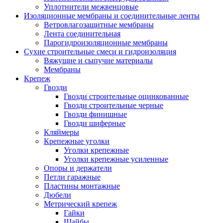
Уплотнители межвенцовые
Изоляционные мембраны и соединительные ленты
Ветровлагозащитные мембраны
Лента соединительная
Парогидроизоляционные мембраны
Сухие строительные смеси и гидроизоляция
Вяжущие и сыпучие материалы
Мембраны
Крепеж
Гвозди
Гвозди строительные оцинкованные
Гвозди строительные черные
Гвозди финишные
Гвозди шиферные
Кляймеры
Крепежные уголки
Уголки крепежные
Уголки крепежные усиленные
Опоры и держатели
Петли гаражные
Пластины монтажные
Дюбели
Метрический крепеж
Гайки
Шайбы