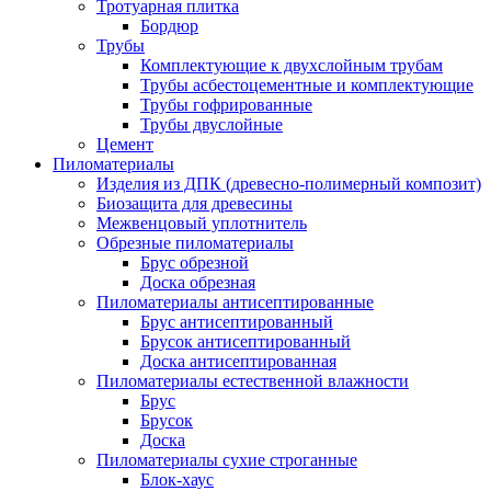
Тротуарная плитка
Бордюр
Трубы
Комплектующие к двухслойным трубам
Трубы асбестоцементные и комплектующие
Трубы гофрированные
Трубы двуслойные
Цемент
Пиломатериалы
Изделия из ДПК (древесно-полимерный композит)
Биозащита для древесины
Межвенцовый уплотнитель
Обрезные пиломатериалы
Брус обрезной
Доска обрезная
Пиломатериалы антисептированные
Брус антисептированный
Брусок антисептированный
Доска антисептированная
Пиломатериалы естественной влажности
Брус
Брусок
Доска
Пиломатериалы сухие строганные
Блок-хаус