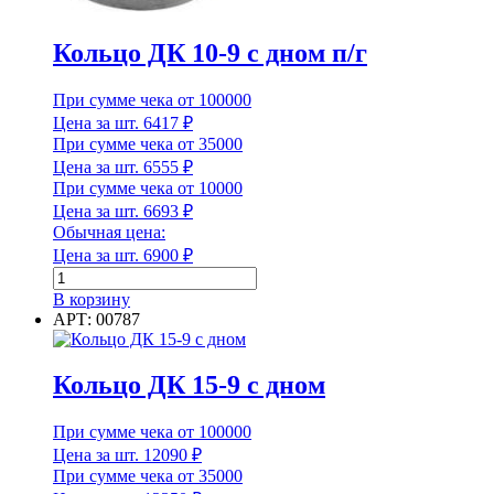
Кольцо ДК 10-9 с дном п/г
Диаметр
Диаметр наружный
При сумме чека от 100000
Цена за шт.
6417
₽
При сумме чека от 35000
Цена за шт.
6555
₽
При сумме чека от 10000
Диаметр наружный
Цена за шт.
6693
₽
Обычная цена:
Диаметр внутренний
Цена за шт.
6900
₽
Количество
товара
В корзину
Кольцо
АРТ: 00787
ДК
Диаметр внутренний
10-
9
Кольцо ДК 15-9 с дном
Длина
с
дном
При сумме чека от 100000
п/
г
Цена за шт.
12090
₽
При сумме чека от 35000
Длина