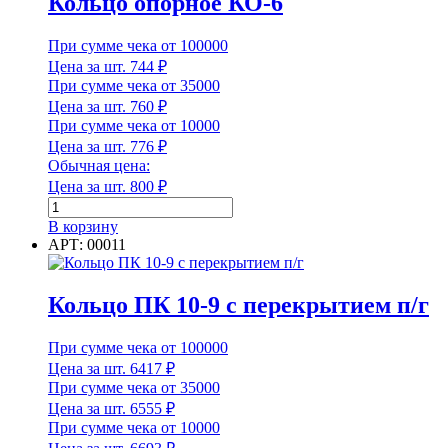
Кольцо опорное КО-6
Плотность
При сумме чека от 100000
Цена за шт.
744
₽
При сумме чека от 35000
Цена за шт.
760
₽
Плотность
При сумме чека от 10000
Цена за шт.
776
₽
Покрытие обратной стороны
Обычная цена:
Цена за шт.
800
₽
Количество
товара
В корзину
Кольцо
АРТ: 00011
Покрытие обратной стороны
опорное
КО-6
Полезная ширина
Кольцо ПК 10-9 с перекрытием п/г
При сумме чека от 100000
Цена за шт.
6417
₽
Полезная ширина
При сумме чека от 35000
Цена за шт.
6555
₽
Порода древесины
При сумме чека от 10000