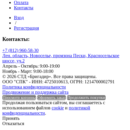
Оплата
Контакты
Вход
/
Разрывная нагрузка шва
Регистрация
Ширина
Контакты:
+7 (812) 960-58-30
Лен. область, Новоселье, промзона Пески, Красносельское
шоссе, уч.2
Ширина
Апрель - Октябрь: 9:00-19:00
Ноябрь - Март: 9:00-18:00
Ширина рукава
© 2026 СТД «Бригадир». Все права защищены.
ООО "СПК" - ИНН: 4725010613, ОГРН: 1214700002791
Политика конфиденциальности
Продвижение и поддержка сайта
Просмотр корзины
Оформить заказ
Продолжить покупки
Продолжая пользоваться сайтом, вы соглашаетесь с
Ширина рукава
использованием файлов
cookie
и
политикой
конфиденциальности
.
Сортность
Принять
Отказаться