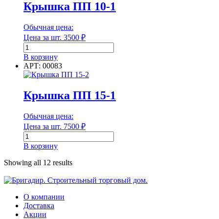
9
Крышка ПП 10-1
Расшифровка маркировки
П/
Г
Размер
Обычная цена:
с
перекрытием
Цена за шт.
3500
₽
Количество
товара
В корзину
Крышка
АРТ: 00083
Размер
ПП
10-
Размер упаковки
1
Крышка ПП 15-1
Обычная цена:
Цена за шт.
7500
₽
Размер упаковки
Количество
товара
В корзину
Крышка
Размер ячейки
ПП
Showing all 12 results
15-
1
О компании
Размер ячейки
Доставка
Акции
Разрывная нагрузка шва