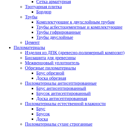
Сетка арматурная
Тротуарная плитка
Бордюр
Трубы
Комплектующие к двухслойным трубам
Трубы асбестоцементные и комплектующие
Трубы гофрированные
Трубы двуслойные
Цемент
Пиломатериалы
Изделия из ДПК (древесно-полимерный композит)
Биозащита для древесины
Межвенцовый уплотнитель
Обрезные пиломатериалы
Брус обрезной
Доска обрезная
Пиломатериалы антисептированные
Брус антисептированный
Брусок антисептированный
Доска антисептированная
Пиломатериалы естественной влажности
Брус
Брусок
Доска
Пиломатериалы сухие строганные