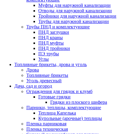
Муфты для наружной канализации
Отводы для наружной канализации
Тройники для наружной канализации
Трубы для наружной канализации
Трубы ПНД и комплектующие
ПНД заглушки
ПНД краны
ПНД муфты
ПНД тройники
ПЭ трубы
Углы
Топливные брикеты, дрова и уголь
Дрова
Топливные брикеты
Уголь древесный
Дача, сад и огород
Ограждения для грядок и клумб
Готовые грядки
Грядки из плоского шифера
Парники, теплицы, комплектующие
Теплица Капелька
Купольные (арочные) теплицы
Пленка парниковая
Пленка техническая