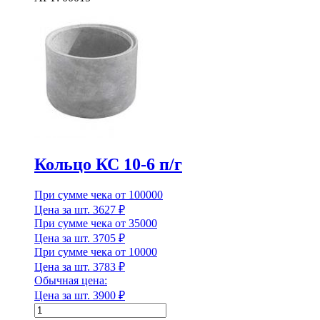
КС
10-
3
п/
Класс эмиссии
г
Количество в 1 м³
Количество в 1 м³
Кольцо КС 10-6 п/г
Количество в тонне
При сумме чека от 100000
Цена за шт.
3627
₽
При сумме чека от 35000
Количество в тонне
Цена за шт.
3705
₽
При сумме чека от 10000
Количество в упаковке
Цена за шт.
3783
₽
Обычная цена:
Цена за шт.
3900
₽
Количество