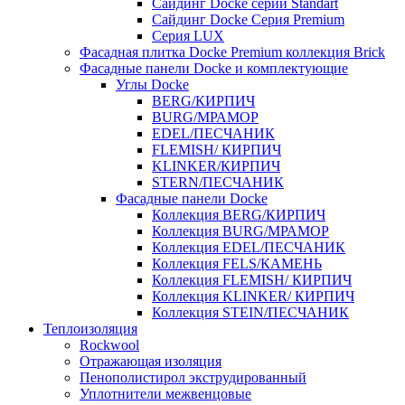
Cайдинг Docke серии Standart
Сайдинг Docke Серия Premium
Серия LUX
Фасадная плитка Docke Premium коллекция Brick
Фасадные панели Docke и комплектующие
Углы Docke
BERG/КИРПИЧ
BURG/МРАМОР
EDEL/ПЕСЧАНИК
FLEMISH/ КИРПИЧ
KLINKER/КИРПИЧ
STERN/ПЕСЧАНИК
Фасадные панели Docke
Коллекция BERG/КИРПИЧ
Коллекция BURG/МРАМОР
Коллекция EDEL/ПЕСЧАНИК
Коллекция FELS/КАМЕНЬ
Коллекция FLEMISH/ КИРПИЧ
Коллекция KLINKER/ КИРПИЧ
Коллекция STEIN/ПЕСЧАНИК
Теплоизоляция
Rockwool
Отражающая изоляция
Пенополистирол экструдированный
Уплотнители межвенцовые