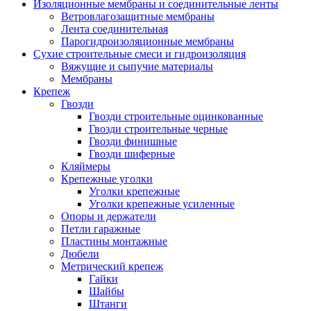
Изоляционные мембраны и соединительные ленты
Ветровлагозащитные мембраны
Лента соединительная
Парогидроизоляционные мембраны
Сухие строительные смеси и гидроизоляция
Вяжущие и сыпучие материалы
Мембраны
Крепеж
Гвозди
Гвозди строительные оцинкованные
Гвозди строительные черные
Гвозди финишные
Гвозди шиферные
Кляймеры
Крепежные уголки
Уголки крепежные
Уголки крепежные усиленные
Опоры и держатели
Петли гаражные
Пластины монтажные
Дюбели
Метрический крепеж
Гайки
Шайбы
Штанги