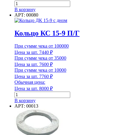
Марка по морозостойкости (F)
Количество
товара
В корзину
Кольцо
АРТ: 00080
КС
10-
Марка по морозостойкости (F)
9
Кольцо КС 15-9 П/Г
п/
Марка стали
г
При сумме чека от 100000
Цена за шт.
7440
₽
При сумме чека от 35000
Цена за шт.
7600
₽
Марка стали
При сумме чека от 10000
Цена за шт.
7760
₽
Мин. рабочая температура
Обычная цена:
Цена за шт.
8000
₽
Количество
товара
В корзину
Кольцо
АРТ: 00013
Мин. рабочая температура
КС
15-
Наличие перфорации
9
П/
Г