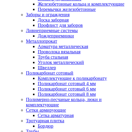
Железобетонные кольца и комплектующие
Перемычки железобетонные
Заборы и ограждения
Доска заборная
Профлист для заборов
Ливнеприемные системы
Дождеприемники
Металлопрокат
Арматура металлическая
Проволока вязальная
Труба стальная
Уголок металлический
Швеллер
Поликарбонат сотовый
Комплектующие к поликарбонату
Поликарбонат сотовый 4 мм
Поликарбонат сотовый 6 мм
Поликарбонат сотовый 8 мм
Полимерно-песчаные кольца, люки и
комплектующие
Сетки армирующие
Сетка арматурная
Тротуарная плитка
Бордюр
Трубы