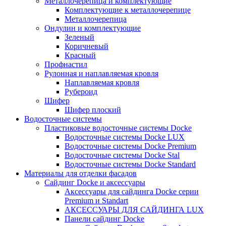
Металлочерепица и комплектующие
Комплектующие к металлочерепице
Металлочерепица
Ондулин и комплектующие
Зеленый
Коричневый
Красный
Профнастил
Рулонная и наплавляемая кровля
Наплавляемая кровля
Рубероид
Шифер
Шифер плоский
Водосточные системы
Пластиковые водосточные системы Docke
Водосточные системы Docke LUX
Водосточные системы Docke Premium
Водосточные системы Docke Stal
Водосточные системы Docke Standard
Материалы для отделки фасадов
Сайдинг Docke и аксессуары
Аксессуары для сайдинга Docke серии
Premium и Standart
АКСЕССУАРЫ ДЛЯ САЙДИНГА LUX
Панели сайдинг Docke