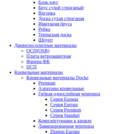
Блок-хаус
Брус сухой строганый
Вагонка
Доска сухая строганая
Имитация бруса
Рейка
Террасная доска
Шпунт
Древесно-плитные материалы
ОСП(OSB)
Плита ветрозащитная
Фанера ФК
ЦСП
Кровельные материалы
Кровельные материалы Docke
Premium
Аэраторы кровельные
Гибкая однослойная черепица
Серия Eurasia
Серия Europa
Серия Premium
Серия Standart
Комплектующие к кровле
Ламинированная черепица
Dragon Europa