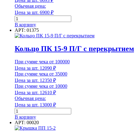
Цена за шт.
6693
₽
Обычная цена:
Цена за шт.
6900
₽
Количество
Порода древесины
товара
В корзину
Кольцо
АРТ: 01375
Производительность
ПК
10-
9
Кольцо ПК 15-9 П/Г с перекрытием
с
перекрытием
Производительность
При сумме чека от 100000
п/
г
Цена за шт.
12090
₽
Рабочее давление
При сумме чека от 35000
Цена за шт.
12350
₽
При сумме чека от 10000
Цена за шт.
12610
₽
Обычная цена:
Рабочее давление
Цена за шт.
13000
₽
Количество
Расшифровка маркировки
товара
В корзину
Кольцо
АРТ: 00020
ПК
15-