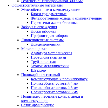
Геотекстиль иглопробивной 300 г/м2
Общестроительные материалы
Железобетонные и комплектующие
Блоки фундаментные
Железобетонные кольца и комплектующие
Перемычки железобетонные
Заборы и ограждения
Доска заборная
Профлист для заборов
Ливнеприемные системы
Дождеприемники
Металлопрокат
Арматура металлическая
Проволока вязальная
Труба стальная
Уголок металлический
Швеллер
Поликарбонат сотовый
Комплектующие к поликарбонату
Поликарбонат сотовый 4 мм
Поликарбонат сотовый 6 мм
Поликарбонат сотовый 8 мм
Полимерно-песчаные кольца, люки и
комплектующие
Сетки армирующие