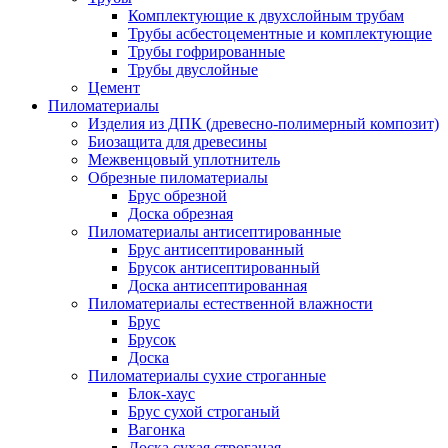
Комплектующие к двухслойным трубам
Трубы асбестоцементные и комплектующие
Трубы гофрированные
Трубы двуслойные
Цемент
Пиломатериалы
Изделия из ДПК (древесно-полимерный композит)
Биозащита для древесины
Межвенцовый уплотнитель
Обрезные пиломатериалы
Брус обрезной
Доска обрезная
Пиломатериалы антисептированные
Брус антисептированный
Брусок антисептированный
Доска антисептированная
Пиломатериалы естественной влажности
Брус
Брусок
Доска
Пиломатериалы сухие строганные
Блок-хаус
Брус сухой строганый
Вагонка
Доска сухая строганая