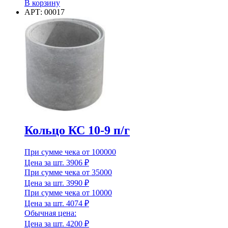
товара
В корзину
Количество в упаковке
Кольцо
АРТ: 00017
КС
10-
Макс. рабочая температура
6
п/
г
Макс. рабочая температура
Марка
Кольцо КС 10-9 п/г
Марка
При сумме чека от 100000
Марка плотности
Цена за шт.
3906
₽
При сумме чека от 35000
Цена за шт.
3990
₽
При сумме чека от 10000
Цена за шт.
4074
₽
Марка плотности
Обычная цена:
Цена за шт.
4200
₽