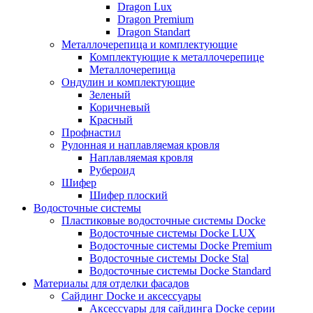
Dragon Lux
Dragon Premium
Dragon Standart
Металлочерепица и комплектующие
Комплектующие к металлочерепице
Металлочерепица
Ондулин и комплектующие
Зеленый
Коричневый
Красный
Профнастил
Рулонная и наплавляемая кровля
Наплавляемая кровля
Рубероид
Шифер
Шифер плоский
Водосточные системы
Пластиковые водосточные системы Docke
Водосточные системы Docke LUX
Водосточные системы Docke Premium
Водосточные системы Docke Stal
Водосточные системы Docke Standard
Материалы для отделки фасадов
Сайдинг Docke и аксессуары
Аксессуары для сайдинга Docke серии