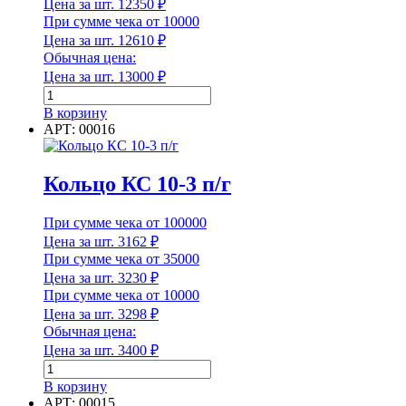
Цена за шт.
12350
₽
При сумме чека от 10000
Единица измерения
Цена за шт.
12610
₽
Обычная цена:
Цена за шт.
13000
₽
Количество
товара
Единица измерения
В корзину
Кольцо
АРТ: 00016
ДК
Форма
15-
9
Кольцо КС 10-3 п/г
с
дном
При сумме чека от 100000
Форма
Цена за шт.
3162
₽
При сумме чека от 35000
Группа горючести
Цена за шт.
3230
₽
При сумме чека от 10000
Цена за шт.
3298
₽
Обычная цена:
Группа горючести
Цена за шт.
3400
₽
Количество
товара
Класс эмиссии
В корзину
Кольцо
АРТ: 00015