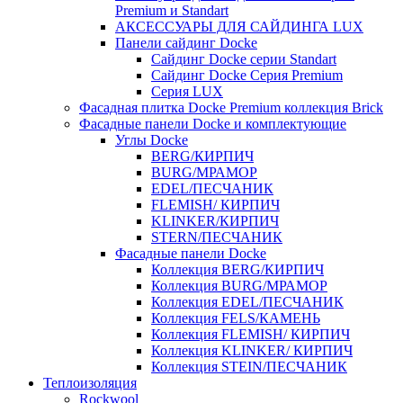
Premium и Standart
АКСЕССУАРЫ ДЛЯ САЙДИНГА LUX
Панели сайдинг Docke
Cайдинг Docke серии Standart
Сайдинг Docke Серия Premium
Серия LUX
Фасадная плитка Docke Premium коллекция Brick
Фасадные панели Docke и комплектующие
Углы Docke
BERG/КИРПИЧ
BURG/МРАМОР
EDEL/ПЕСЧАНИК
FLEMISH/ КИРПИЧ
KLINKER/КИРПИЧ
STERN/ПЕСЧАНИК
Фасадные панели Docke
Коллекция BERG/КИРПИЧ
Коллекция BURG/МРАМОР
Коллекция EDEL/ПЕСЧАНИК
Коллекция FELS/КАМЕНЬ
Коллекция FLEMISH/ КИРПИЧ
Коллекция KLINKER/ КИРПИЧ
Коллекция STEIN/ПЕСЧАНИК
Теплоизоляция
Rockwool