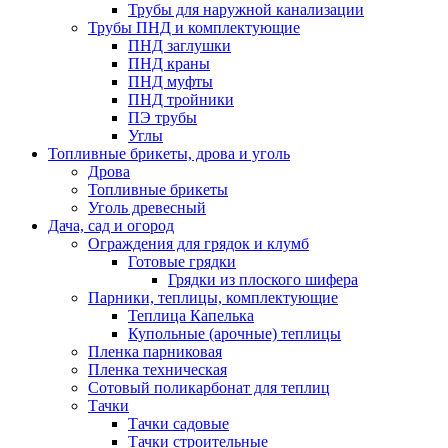
Трубы для наружной канализации
Трубы ПНД и комплектующие
ПНД заглушки
ПНД краны
ПНД муфты
ПНД тройники
ПЭ трубы
Углы
Топливные брикеты, дрова и уголь
Дрова
Топливные брикеты
Уголь древесный
Дача, сад и огород
Ограждения для грядок и клумб
Готовые грядки
Грядки из плоского шифера
Парники, теплицы, комплектующие
Теплица Капелька
Купольные (арочные) теплицы
Пленка парниковая
Пленка техническая
Сотовый поликарбонат для теплиц
Тачки
Тачки садовые
Тачки строительные