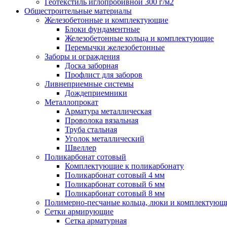
Геотекстиль иглопробивной 300 г/м2
Общестроительные материалы
Железобетонные и комплектующие
Блоки фундаментные
Железобетонные кольца и комплектующие
Перемычки железобетонные
Заборы и ограждения
Доска заборная
Профлист для заборов
Ливнеприемные системы
Дождеприемники
Металлопрокат
Арматура металлическая
Проволока вязальная
Труба стальная
Уголок металлический
Швеллер
Поликарбонат сотовый
Комплектующие к поликарбонату
Поликарбонат сотовый 4 мм
Поликарбонат сотовый 6 мм
Поликарбонат сотовый 8 мм
Полимерно-песчаные кольца, люки и комплектующ
Сетки армирующие
Сетка арматурная