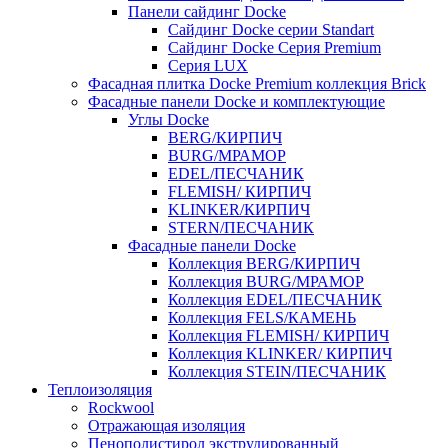
Панели сайдинг Docke
Cайдинг Docke серии Standart
Сайдинг Docke Серия Premium
Серия LUX
Фасадная плитка Docke Premium коллекция Brick
Фасадные панели Docke и комплектующие
Углы Docke
BERG/КИРПИЧ
BURG/МРАМОР
EDEL/ПЕСЧАНИК
FLEMISH/ КИРПИЧ
KLINKER/КИРПИЧ
STERN/ПЕСЧАНИК
Фасадные панели Docke
Коллекция BERG/КИРПИЧ
Коллекция BURG/МРАМОР
Коллекция EDEL/ПЕСЧАНИК
Коллекция FELS/КАМЕНЬ
Коллекция FLEMISH/ КИРПИЧ
Коллекция KLINKER/ КИРПИЧ
Коллекция STEIN/ПЕСЧАНИК
Теплоизоляция
Rockwool
Отражающая изоляция
Пенополистирол экструдированный