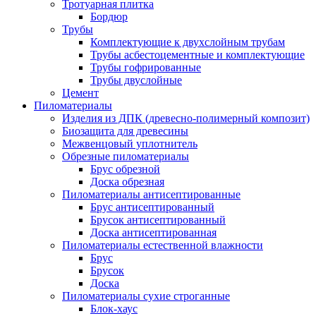
Тротуарная плитка
Бордюр
Трубы
Комплектующие к двухслойным трубам
Трубы асбестоцементные и комплектующие
Трубы гофрированные
Трубы двуслойные
Цемент
Пиломатериалы
Изделия из ДПК (древесно-полимерный композит)
Биозащита для древесины
Межвенцовый уплотнитель
Обрезные пиломатериалы
Брус обрезной
Доска обрезная
Пиломатериалы антисептированные
Брус антисептированный
Брусок антисептированный
Доска антисептированная
Пиломатериалы естественной влажности
Брус
Брусок
Доска
Пиломатериалы сухие строганные
Блок-хаус