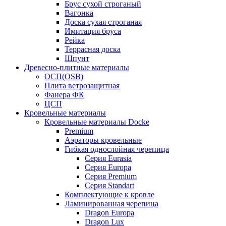
Брус сухой строганый
Вагонка
Доска сухая строганая
Имитация бруса
Рейка
Террасная доска
Шпунт
Древесно-плитные материалы
ОСП(OSB)
Плита ветрозащитная
Фанера ФК
ЦСП
Кровельные материалы
Кровельные материалы Docke
Premium
Аэраторы кровельные
Гибкая однослойная черепица
Серия Eurasia
Серия Europa
Серия Premium
Серия Standart
Комплектующие к кровле
Ламинированная черепица
Dragon Europa
Dragon Lux