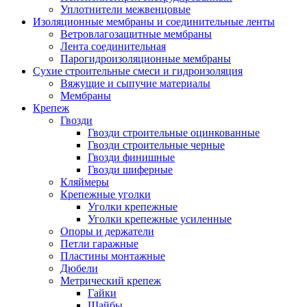
Уплотнители межвенцовые
Изоляционные мембраны и соединительные ленты
Ветровлагозащитные мембраны
Лента соединительная
Парогидроизоляционные мембраны
Сухие строительные смеси и гидроизоляция
Вяжущие и сыпучие материалы
Мембраны
Крепеж
Гвозди
Гвозди строительные оцинкованные
Гвозди строительные черные
Гвозди финишные
Гвозди шиферные
Кляймеры
Крепежные уголки
Уголки крепежные
Уголки крепежные усиленные
Опоры и держатели
Петли гаражные
Пластины монтажные
Дюбели
Метрический крепеж
Гайки
Шайбы