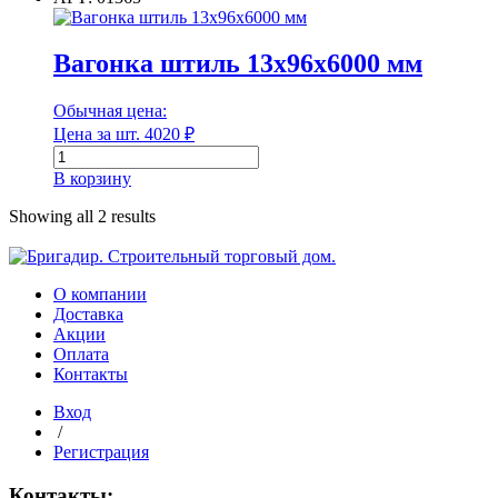
12,5х96х6000
мм
Диаметр
Вагонка штиль 13х96х6000 мм
Диаметр наружный
Обычная цена:
Цена за шт.
4020
₽
Количество
товара
В корзину
Вагонка
Диаметр наружный
штиль
Showing all 2 results
13х96х6000
Диаметр внутренний
мм
О компании
Доставка
Акции
Диаметр внутренний
Оплата
Контакты
Длина
Вход
/
Регистрация
Длина
Контакты: