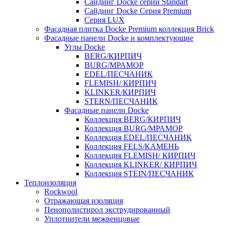
Cайдинг Docke серии Standart
Сайдинг Docke Серия Premium
Серия LUX
Фасадная плитка Docke Premium коллекция Brick
Фасадные панели Docke и комплектующие
Углы Docke
BERG/КИРПИЧ
BURG/МРАМОР
EDEL/ПЕСЧАНИК
FLEMISH/ КИРПИЧ
KLINKER/КИРПИЧ
STERN/ПЕСЧАНИК
Фасадные панели Docke
Коллекция BERG/КИРПИЧ
Коллекция BURG/МРАМОР
Коллекция EDEL/ПЕСЧАНИК
Коллекция FELS/КАМЕНЬ
Коллекция FLEMISH/ КИРПИЧ
Коллекция KLINKER/ КИРПИЧ
Коллекция STEIN/ПЕСЧАНИК
Теплоизоляция
Rockwool
Отражающая изоляция
Пенополистирол экструдированный
Уплотнители межвенцовые