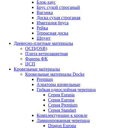
Блок-хаус
Брус сухой строганый
Вагонка
Доска сухая строганая
Имитация бруса
Рейка
Террасная доска
Шпунт
Древесно-плитные материалы
ОСП(OSB)
Плита ветрозащитная
Фанера ФК
ЦСП
Кровельные материалы
Кровельные материалы Docke
Premium
Аэраторы кровельные
Гибкая однослойная черепица
Серия Eurasia
Серия Europa
Серия Premium
Серия Standart
Комплектующие к кровле
Ламинированная черепица
Dragon Europa