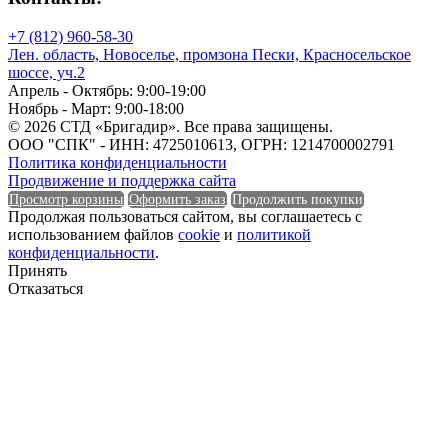
Единица измерения
+7 (812) 960-58-30
Лен. область, Новоселье, промзона Пески, Красносельское
шоссе, уч.2
Апрель - Октябрь: 9:00-19:00
Ноябрь - Март: 9:00-18:00
Единица измерения
© 2026 СТД «Бригадир». Все права защищены.
ООО "СПК" - ИНН: 4725010613, ОГРН: 1214700002791
Политика конфиденциальности
Форма
Продвижение и поддержка сайта
Просмотр корзины
Оформить заказ
Продолжить покупки
Продолжая пользоваться сайтом, вы соглашаетесь с
использованием файлов
cookie
и
политикой
конфиденциальности
.
Форма
Принять
Отказаться
Группа горючести
Группа горючести
Класс эмиссии