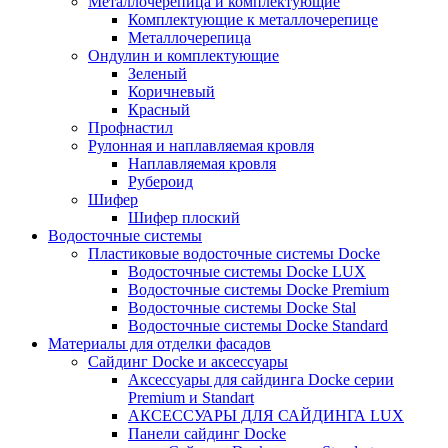
Металлочерепица и комплектующие
Комплектующие к металлочерепице
Металлочерепица
Ондулин и комплектующие
Зеленый
Коричневый
Красный
Профнастил
Рулонная и наплавляемая кровля
Наплавляемая кровля
Рубероид
Шифер
Шифер плоский
Водосточные системы
Пластиковые водосточные системы Docke
Водосточные системы Docke LUX
Водосточные системы Docke Premium
Водосточные системы Docke Stal
Водосточные системы Docke Standard
Материалы для отделки фасадов
Сайдинг Docke и аксессуары
Аксессуары для сайдинга Docke серии
Premium и Standart
АКСЕССУАРЫ ДЛЯ САЙДИНГА LUX
Панели сайдинг Docke