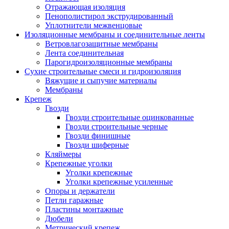
Отражающая изоляция
Пенополистирол экструдированный
Уплотнители межвенцовые
Изоляционные мембраны и соединительные ленты
Ветровлагозащитные мембраны
Лента соединительная
Парогидроизоляционные мембраны
Сухие строительные смеси и гидроизоляция
Вяжущие и сыпучие материалы
Мембраны
Крепеж
Гвозди
Гвозди строительные оцинкованные
Гвозди строительные черные
Гвозди финишные
Гвозди шиферные
Кляймеры
Крепежные уголки
Уголки крепежные
Уголки крепежные усиленные
Опоры и держатели
Петли гаражные
Пластины монтажные
Дюбели
Метрический крепеж