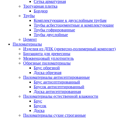
Сетка арматурная
Тротуарная плитка
Бордюр
Трубы
Комплектующие к двухслойным трубам
Трубы асбестоцементные и комплектующие
Трубы гофрированные
Трубы двуслойные
Цемент
Пиломатериалы
Изделия из ДПК (древесно-полимерный композит)
Биозащита для древесины
Межвенцовый уплотнитель
Обрезные пиломатериалы
Брус обрезной
Доска обрезная
Пиломатериалы антисептированные
Брус антисептированный
Брусок антисептированный
Доска антисептированная
Пиломатериалы естественной влажности
Брус
Брусок
Доска
Пиломатериалы сухие строганные