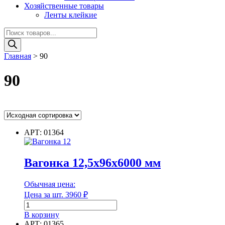
Хозяйственные товары
Ленты клейкие
Поиск
товаров
Главная
>
90
90
Ценовой фильтр
АРТ: 01364
Цвет
Вагонка 12,5х96х6000 мм
Цвет
Обычная цена:
Цена за шт.
3960
₽
Диаметр
Количество
товара
В корзину
Вагонка
АРТ: 01365