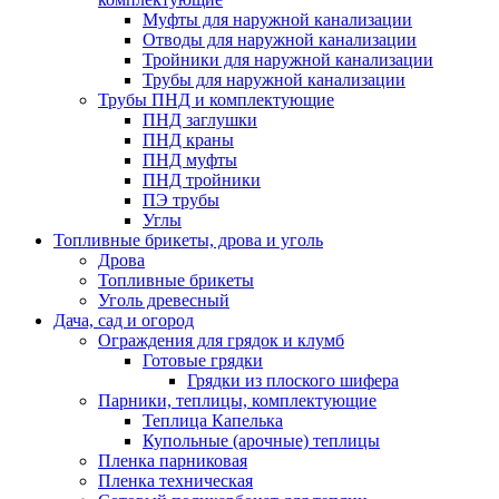
Муфты для наружной канализации
Отводы для наружной канализации
Тройники для наружной канализации
Трубы для наружной канализации
Трубы ПНД и комплектующие
ПНД заглушки
ПНД краны
ПНД муфты
ПНД тройники
ПЭ трубы
Углы
Топливные брикеты, дрова и уголь
Дрова
Топливные брикеты
Уголь древесный
Дача, сад и огород
Ограждения для грядок и клумб
Готовые грядки
Грядки из плоского шифера
Парники, теплицы, комплектующие
Теплица Капелька
Купольные (арочные) теплицы
Пленка парниковая
Пленка техническая