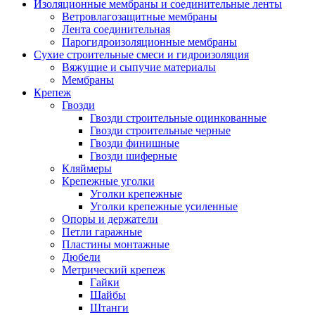
Изоляционные мембраны и соединительные ленты
Ветровлагозащитные мембраны
Лента соединительная
Парогидроизоляционные мембраны
Сухие строительные смеси и гидроизоляция
Вяжущие и сыпучие материалы
Мембраны
Крепеж
Гвозди
Гвозди строительные оцинкованные
Гвозди строительные черные
Гвозди финишные
Гвозди шиферные
Кляймеры
Крепежные уголки
Уголки крепежные
Уголки крепежные усиленные
Опоры и держатели
Петли гаражные
Пластины монтажные
Дюбели
Метрический крепеж
Гайки
Шайбы
Штанги