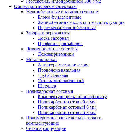
Геотекстиль иглопробивной 300 г/м2
Общестроительные материалы
Железобетонные и комплектующие
Блоки фундаментные
Железобетонные кольца и комплектующие
Перемычки железобетонные
Заборы и ограждения
Доска заборная
Профлист для заборов
Ливнеприемные системы
Дождеприемники
Металлопрокат
Арматура металлическая
Проволока вязальная
Труба стальная
Уголок металлический
Швеллер
Поликарбонат сотовый
Комплектующие к поликарбонату
Поликарбонат сотовый 4 мм
Поликарбонат сотовый 6 мм
Поликарбонат сотовый 8 мм
Полимерно-песчаные кольца, люки и
комплектующие
Сетки армирующие