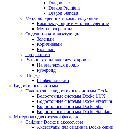
Dragon Lux
Dragon Premium
Dragon Standart
Металлочерепица и комплектующие
Комплектующие к металлочерепице
Металлочерепица
Ондулин и комплектующие
Зеленый
Коричневый
Красный
Профнастил
Рулонная и наплавляемая кровля
Наплавляемая кровля
Рубероид
Шифер
Шифер плоский
Водосточные системы
Пластиковые водосточные системы Docke
Водосточные системы Docke LUX
Водосточные системы Docke Premium
Водосточные системы Docke Stal
Водосточные системы Docke Standard
Материалы для отделки фасадов
Сайдинг Docke и аксессуары
Аксессуары для сайдинга Docke серии