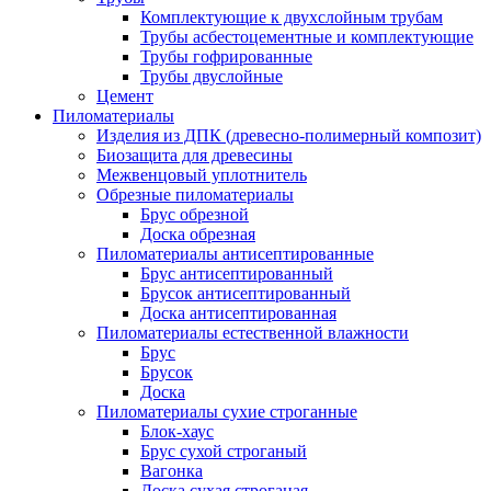
Комплектующие к двухслойным трубам
Трубы асбестоцементные и комплектующие
Трубы гофрированные
Трубы двуслойные
Цемент
Пиломатериалы
Изделия из ДПК (древесно-полимерный композит)
Биозащита для древесины
Межвенцовый уплотнитель
Обрезные пиломатериалы
Брус обрезной
Доска обрезная
Пиломатериалы антисептированные
Брус антисептированный
Брусок антисептированный
Доска антисептированная
Пиломатериалы естественной влажности
Брус
Брусок
Доска
Пиломатериалы сухие строганные
Блок-хаус
Брус сухой строганый
Вагонка
Доска сухая строганая