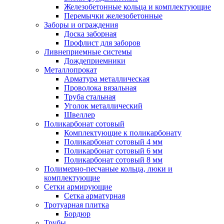
Железобетонные кольца и комплектующие
Перемычки железобетонные
Заборы и ограждения
Доска заборная
Профлист для заборов
Ливнеприемные системы
Дождеприемники
Металлопрокат
Арматура металлическая
Проволока вязальная
Труба стальная
Уголок металлический
Швеллер
Поликарбонат сотовый
Комплектующие к поликарбонату
Поликарбонат сотовый 4 мм
Поликарбонат сотовый 6 мм
Поликарбонат сотовый 8 мм
Полимерно-песчаные кольца, люки и
комплектующие
Сетки армирующие
Сетка арматурная
Тротуарная плитка
Бордюр
Трубы