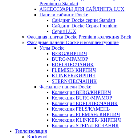
Premium и Standart
АКСЕССУАРЫ ДЛЯ САЙДИНГА LUX
Панели сайдинг Docke
Cайдинг Docke серии Standart
Сайдинг Docke Серия Premium
Серия LUX
Фасадная плитка Docke Premium коллекция Brick
Фасадные панели Docke и комплектующие
Углы Docke
BERG/КИРПИЧ
BURG/МРАМОР
EDEL/ПЕСЧАНИК
FLEMISH/ КИРПИЧ
KLINKER/КИРПИЧ
STERN/ПЕСЧАНИК
Фасадные панели Docke
Коллекция BERG/КИРПИЧ
Коллекция BURG/МРАМОР
Коллекция EDEL/ПЕСЧАНИК
Коллекция FELS/КАМЕНЬ
Коллекция FLEMISH/ КИРПИЧ
Коллекция KLINKER/ КИРПИЧ
Коллекция STEIN/ПЕСЧАНИК
Теплоизоляция
Rockwool