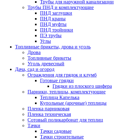
Трубы для наружной канализации
Трубы ПНД и комплектующие
ПНД заглушки
ПНД краны
ПНД муфты
ПНД тройники
ПЭ трубы
Углы
Топливные брикеты, дрова и уголь
Дрова
Топливные брикеты
Уголь древесный
Дача, сад и огород
Ограждения для грядок и клумб
Готовые грядки
Грядки из плоского шифера
Парники, теплицы, комплектующие
Теплица Капелька
Купольные (арочные) теплицы
Пленка парниковая
Пленка техническая
Сотовый поликарбонат для теплиц
Тачки
Тачки садовые
Тачки строительные