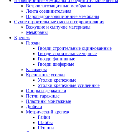
Изоляционные мембраны и соединительные ленты
Ветровлагозащитные мембраны
Лента соединительная
Парогидроизоляционные мембраны
Сухие строительные смеси и гидроизоляция
Вяжущие и сыпучие материалы
Мембраны
Крепеж
Гвозди
Гвозди строительные оцинкованные
Гвозди строительные черные
Гвозди финишные
Гвозди шиферные
Кляймеры
Крепежные уголки
Уголки крепежные
Уголки крепежные усиленные
Опоры и держатели
Петли гаражные
Пластины монтажные
Дюбели
Метрический крепеж
Гайки
Шайбы
Штанги