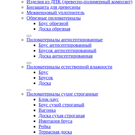
Изделия из ДПК (древесно-полимерный композит)
Биозащита для древесины
Межвенцовый уплотнитель
Обрезные пиломатериалы
Брус обрезной
Доска обрезная
Пиломатериалы антисептированные
Брус антисептированный
Брусок антисептированный
Доска антисептированная
Пиломатериалы естественной влажности
Брус
Брусок
Доска
Пиломатериалы сухие строганные
Блок-хаус
Брус сухой строганый
Вагонка
Доска сухая строганая
Имитация бруса
Рейка
Террасная доска