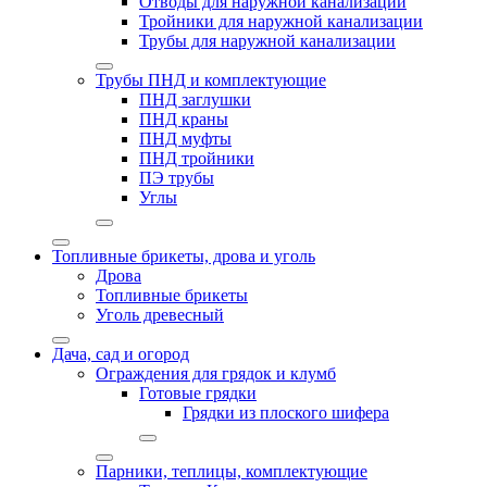
Отводы для наружной канализации
Тройники для наружной канализации
Трубы для наружной канализации
Трубы ПНД и комплектующие
ПНД заглушки
ПНД краны
ПНД муфты
ПНД тройники
ПЭ трубы
Углы
Топливные брикеты, дрова и уголь
Дрова
Топливные брикеты
Уголь древесный
Дача, сад и огород
Ограждения для грядок и клумб
Готовые грядки
Грядки из плоского шифера
Парники, теплицы, комплектующие