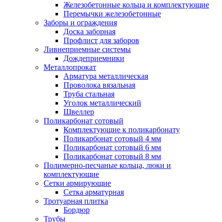
Железобетонные кольца и комплектующие
Перемычки железобетонные
Заборы и ограждения
Доска заборная
Профлист для заборов
Ливнеприемные системы
Дождеприемники
Металлопрокат
Арматура металлическая
Проволока вязальная
Труба стальная
Уголок металлический
Швеллер
Поликарбонат сотовый
Комплектующие к поликарбонату
Поликарбонат сотовый 4 мм
Поликарбонат сотовый 6 мм
Поликарбонат сотовый 8 мм
Полимерно-песчаные кольца, люки и
комплектующие
Сетки армирующие
Сетка арматурная
Тротуарная плитка
Бордюр
Трубы