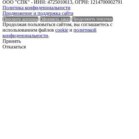
Единица измерения
ООО "СПК" - ИНН: 4725010613, ОГРН: 1214700002791
Политика конфиденциальности
Продвижение и поддержка сайта
Просмотр корзины
Оформить заказ
Продолжить покупки
Продолжая пользоваться сайтом, вы соглашаетесь с
использованием файлов
cookie
и
политикой
Единица измерения
конфиденциальности
.
Принять
Форма
Отказаться
Форма
Группа горючести
Группа горючести
Класс эмиссии