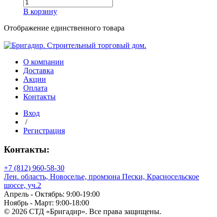
Количество
товара
Диаметр
В корзину
Полоса
для
Отображение единственного товара
Диаметр наружный
грядок
1000х300х8
(шифер)
О компании
Доставка
Диаметр наружный
Акции
Оплата
Диаметр внутренний
Контакты
Вход
/
Регистрация
Диаметр внутренний
Контакты:
Длина
+7 (812) 960-58-30
Лен. область, Новоселье, промзона Пески, Красносельское
шоссе, уч.2
Апрель - Октябрь: 9:00-19:00
Длина
Ноябрь - Март: 9:00-18:00
© 2026 СТД «Бригадир». Все права защищены.