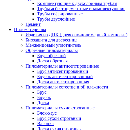
Комплектующие к двухслойным трубам
Трубы асбестоцементные и комплектующие
Трубы гофрированные
Трубы двуслойные
Цемент
Пиломатериалы
Изделия из ДПК (древесно-полимерный композит)
Биозащита для древесины
Межвенцовый уплотнитель
Обрезные пиломатериалы
Брус обрезной
Доска обрезная
Пиломатериалы антисептированные
Брус антисептированный
Брусок антисептированный
Доска антисептированная
Пиломатериалы естественной влажности
Брус
Брусок
Доска
Пиломатериалы сухие строганные
Блок-хаус
Брус сухой строганый
Вагонка
Доска сухая строганая