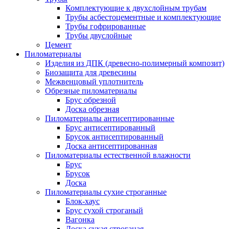
Комплектующие к двухслойным трубам
Трубы асбестоцементные и комплектующие
Трубы гофрированные
Трубы двуслойные
Цемент
Пиломатериалы
Изделия из ДПК (древесно-полимерный композит)
Биозащита для древесины
Межвенцовый уплотнитель
Обрезные пиломатериалы
Брус обрезной
Доска обрезная
Пиломатериалы антисептированные
Брус антисептированный
Брусок антисептированный
Доска антисептированная
Пиломатериалы естественной влажности
Брус
Брусок
Доска
Пиломатериалы сухие строганные
Блок-хаус
Брус сухой строганый
Вагонка
Доска сухая строганая