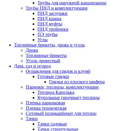
Трубы для наружной канализации
Трубы ПНД и комплектующие
ПНД заглушки
ПНД краны
ПНД муфты
ПНД тройники
ПЭ трубы
Углы
Топливные брикеты, дрова и уголь
Дрова
Топливные брикеты
Уголь древесный
Дача, сад и огород
Ограждения для грядок и клумб
Готовые грядки
Грядки из плоского шифера
Парники, теплицы, комплектующие
Теплица Капелька
Купольные (арочные) теплицы
Пленка парниковая
Пленка техническая
Сотовый поликарбонат для теплиц
Тачки
Тачки садовые
Тачки строительные