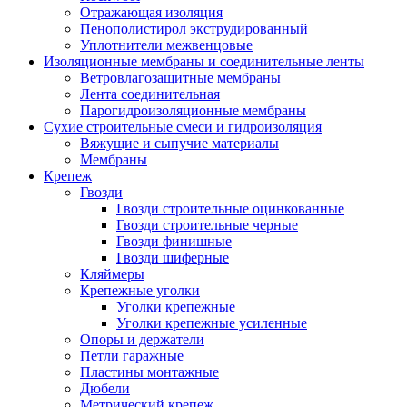
Отражающая изоляция
Пенополистирол экструдированный
Уплотнители межвенцовые
Изоляционные мембраны и соединительные ленты
Ветровлагозащитные мембраны
Лента соединительная
Парогидроизоляционные мембраны
Сухие строительные смеси и гидроизоляция
Вяжущие и сыпучие материалы
Мембраны
Крепеж
Гвозди
Гвозди строительные оцинкованные
Гвозди строительные черные
Гвозди финишные
Гвозди шиферные
Кляймеры
Крепежные уголки
Уголки крепежные
Уголки крепежные усиленные
Опоры и держатели
Петли гаражные
Пластины монтажные
Дюбели
Метрический крепеж