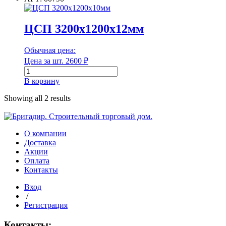
3200х1200х10мм
Диаметр
ЦСП 3200х1200х12мм
Диаметр наружный
Обычная цена:
Цена за шт.
2600
₽
Количество
товара
В корзину
ЦСП
Диаметр наружный
3200х1200х12мм
Showing all 2 results
Диаметр внутренний
О компании
Доставка
Акции
Диаметр внутренний
Оплата
Контакты
Длина
Вход
/
Регистрация
Длина
Контакты: