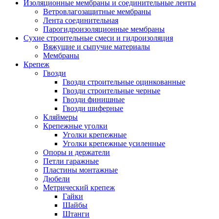
Изоляционные мембраны и соединительные ленты
Ветровлагозащитные мембраны
Лента соединительная
Парогидроизоляционные мембраны
Сухие строительные смеси и гидроизоляция
Вяжущие и сыпучие материалы
Мембраны
Крепеж
Гвозди
Гвозди строительные оцинкованные
Гвозди строительные черные
Гвозди финишные
Гвозди шиферные
Кляймеры
Крепежные уголки
Уголки крепежные
Уголки крепежные усиленные
Опоры и держатели
Петли гаражные
Пластины монтажные
Дюбели
Метрический крепеж
Гайки
Шайбы
Штанги