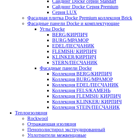
Cайдинг Docke серии Standart
Сайдинг Docke Серия Premium
Серия LUX
Фасадная плитка Docke Premium коллекция Brick
Фасадные панели Docke и комплектующие
Углы Docke
BERG/КИРПИЧ
BURG/МРАМОР
EDEL/ПЕСЧАНИК
FLEMISH/ КИРПИЧ
KLINKER/КИРПИЧ
STERN/ПЕСЧАНИК
Фасадные панели Docke
Коллекция BERG/КИРПИЧ
Коллекция BURG/МРАМОР
Коллекция EDEL/ПЕСЧАНИК
Коллекция FELS/КАМЕНЬ
Коллекция FLEMISH/ КИРПИЧ
Коллекция KLINKER/ КИРПИЧ
Коллекция STEIN/ПЕСЧАНИК
Теплоизоляция
Rockwool
Отражающая изоляция
Пенополистирол экструдированный
Уплотнители межвенцовые