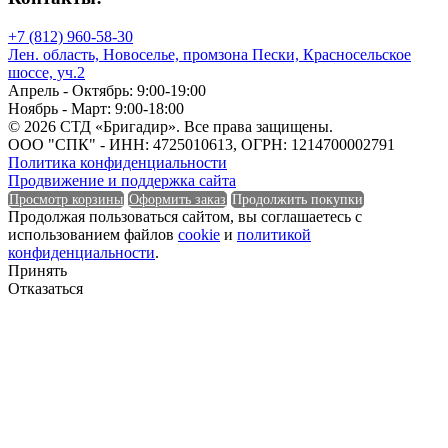
Единица измерения
+7 (812) 960-58-30
Лен. область, Новоселье, промзона Пески, Красносельское
шоссе, уч.2
Апрель - Октябрь: 9:00-19:00
Ноябрь - Март: 9:00-18:00
Единица измерения
© 2026 СТД «Бригадир». Все права защищены.
ООО "СПК" - ИНН: 4725010613, ОГРН: 1214700002791
Политика конфиденциальности
Форма
Продвижение и поддержка сайта
Просмотр корзины
Оформить заказ
Продолжить покупки
Продолжая пользоваться сайтом, вы соглашаетесь с
использованием файлов
cookie
и
политикой
конфиденциальности
.
Форма
Принять
Отказаться
Группа горючести
Группа горючести
Класс эмиссии