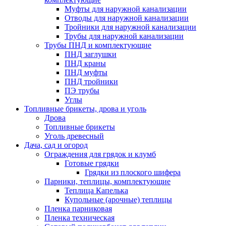
Муфты для наружной канализации
Отводы для наружной канализации
Тройники для наружной канализации
Трубы для наружной канализации
Трубы ПНД и комплектующие
ПНД заглушки
ПНД краны
ПНД муфты
ПНД тройники
ПЭ трубы
Углы
Топливные брикеты, дрова и уголь
Дрова
Топливные брикеты
Уголь древесный
Дача, сад и огород
Ограждения для грядок и клумб
Готовые грядки
Грядки из плоского шифера
Парники, теплицы, комплектующие
Теплица Капелька
Купольные (арочные) теплицы
Пленка парниковая
Пленка техническая