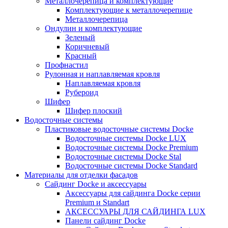
Металлочерепица и комплектующие
Комплектующие к металлочерепице
Металлочерепица
Ондулин и комплектующие
Зеленый
Коричневый
Красный
Профнастил
Рулонная и наплавляемая кровля
Наплавляемая кровля
Рубероид
Шифер
Шифер плоский
Водосточные системы
Пластиковые водосточные системы Docke
Водосточные системы Docke LUX
Водосточные системы Docke Premium
Водосточные системы Docke Stal
Водосточные системы Docke Standard
Материалы для отделки фасадов
Сайдинг Docke и аксессуары
Аксессуары для сайдинга Docke серии
Premium и Standart
АКСЕССУАРЫ ДЛЯ САЙДИНГА LUX
Панели сайдинг Docke