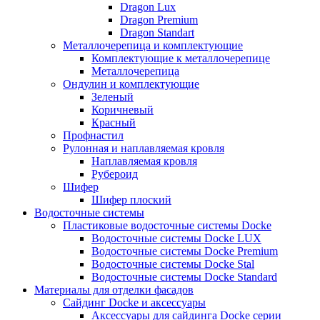
Dragon Lux
Dragon Premium
Dragon Standart
Металлочерепица и комплектующие
Комплектующие к металлочерепице
Металлочерепица
Ондулин и комплектующие
Зеленый
Коричневый
Красный
Профнастил
Рулонная и наплавляемая кровля
Наплавляемая кровля
Рубероид
Шифер
Шифер плоский
Водосточные системы
Пластиковые водосточные системы Docke
Водосточные системы Docke LUX
Водосточные системы Docke Premium
Водосточные системы Docke Stal
Водосточные системы Docke Standard
Материалы для отделки фасадов
Сайдинг Docke и аксессуары
Аксессуары для сайдинга Docke серии