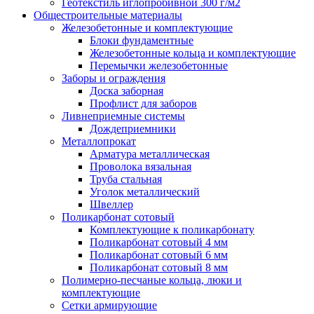
Геотекстиль иглопробивной 300 г/м2
Общестроительные материалы
Железобетонные и комплектующие
Блоки фундаментные
Железобетонные кольца и комплектующие
Перемычки железобетонные
Заборы и ограждения
Доска заборная
Профлист для заборов
Ливнеприемные системы
Дождеприемники
Металлопрокат
Арматура металлическая
Проволока вязальная
Труба стальная
Уголок металлический
Швеллер
Поликарбонат сотовый
Комплектующие к поликарбонату
Поликарбонат сотовый 4 мм
Поликарбонат сотовый 6 мм
Поликарбонат сотовый 8 мм
Полимерно-песчаные кольца, люки и
комплектующие
Сетки армирующие