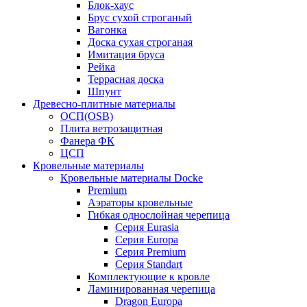
Блок-хаус
Брус сухой строганый
Вагонка
Доска сухая строганая
Имитация бруса
Рейка
Террасная доска
Шпунт
Древесно-плитные материалы
ОСП(OSB)
Плита ветрозащитная
Фанера ФК
ЦСП
Кровельные материалы
Кровельные материалы Docke
Premium
Аэраторы кровельные
Гибкая однослойная черепица
Серия Eurasia
Серия Europa
Серия Premium
Серия Standart
Комплектующие к кровле
Ламинированная черепица
Dragon Europa