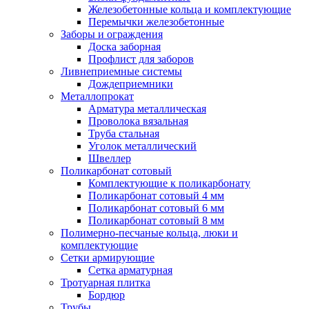
Железобетонные кольца и комплектующие
Перемычки железобетонные
Заборы и ограждения
Доска заборная
Профлист для заборов
Ливнеприемные системы
Дождеприемники
Металлопрокат
Арматура металлическая
Проволока вязальная
Труба стальная
Уголок металлический
Швеллер
Поликарбонат сотовый
Комплектующие к поликарбонату
Поликарбонат сотовый 4 мм
Поликарбонат сотовый 6 мм
Поликарбонат сотовый 8 мм
Полимерно-песчаные кольца, люки и
комплектующие
Сетки армирующие
Сетка арматурная
Тротуарная плитка
Бордюр
Трубы