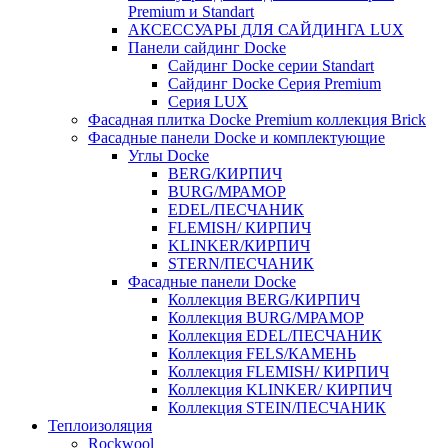
Premium и Standart
АКСЕССУАРЫ ДЛЯ САЙДИНГА LUX
Панели сайдинг Docke
Cайдинг Docke серии Standart
Сайдинг Docke Серия Premium
Серия LUX
Фасадная плитка Docke Premium коллекция Brick
Фасадные панели Docke и комплектующие
Углы Docke
BERG/КИРПИЧ
BURG/МРАМОР
EDEL/ПЕСЧАНИК
FLEMISH/ КИРПИЧ
KLINKER/КИРПИЧ
STERN/ПЕСЧАНИК
Фасадные панели Docke
Коллекция BERG/КИРПИЧ
Коллекция BURG/МРАМОР
Коллекция EDEL/ПЕСЧАНИК
Коллекция FELS/КАМЕНЬ
Коллекция FLEMISH/ КИРПИЧ
Коллекция KLINKER/ КИРПИЧ
Коллекция STEIN/ПЕСЧАНИК
Теплоизоляция
Rockwool