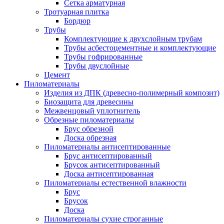
Сетка арматурная
Тротуарная плитка
Бордюр
Трубы
Комплектующие к двухслойным трубам
Трубы асбестоцементные и комплектующие
Трубы гофрированные
Трубы двуслойные
Цемент
Пиломатериалы
Изделия из ДПК (древесно-полимерный композит)
Биозащита для древесины
Межвенцовый уплотнитель
Обрезные пиломатериалы
Брус обрезной
Доска обрезная
Пиломатериалы антисептированные
Брус антисептированный
Брусок антисептированный
Доска антисептированная
Пиломатериалы естественной влажности
Брус
Брусок
Доска
Пиломатериалы сухие строганные