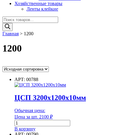
Хозяйственные товары
Ленты клейкие
Поиск
товаров
Главная
>
1200
1200
Ценовой фильтр
АРТ: 00788
Цвет
ЦСП 3200х1200х10мм
Цвет
Обычная цена:
Цена за шт.
2100
₽
Диаметр
Количество
товара
В корзину
ЦСП
АРТ: 00790