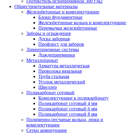
Геотекстиль иглопробивной 300 г/м2
Общестроительные материалы
Железобетонные и комплектующие
Блоки фундаментные
Железобетонные кольца и комплектующие
Перемычки железобетонные
Заборы и ограждения
Доска заборная
Профлист для заборов
Ливнеприемные системы
Дождеприемники
Металлопрокат
Арматура металлическая
Проволока вязальная
Труба стальная
Уголок металлический
Швеллер
Поликарбонат сотовый
Комплектующие к поликарбонату
Поликарбонат сотовый 4 мм
Поликарбонат сотовый 6 мм
Поликарбонат сотовый 8 мм
Полимерно-песчаные кольца, люки и
комплектующие
Сетки армирующие