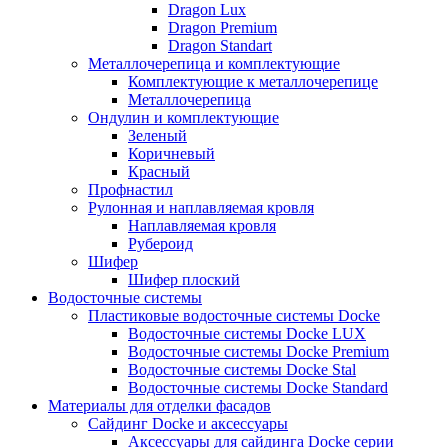
Dragon Lux
Dragon Premium
Dragon Standart
Металлочерепица и комплектующие
Комплектующие к металлочерепице
Металлочерепица
Ондулин и комплектующие
Зеленый
Коричневый
Красный
Профнастил
Рулонная и наплавляемая кровля
Наплавляемая кровля
Рубероид
Шифер
Шифер плоский
Водосточные системы
Пластиковые водосточные системы Docke
Водосточные системы Docke LUX
Водосточные системы Docke Premium
Водосточные системы Docke Stal
Водосточные системы Docke Standard
Материалы для отделки фасадов
Сайдинг Docke и аксессуары
Аксессуары для сайдинга Docke серии