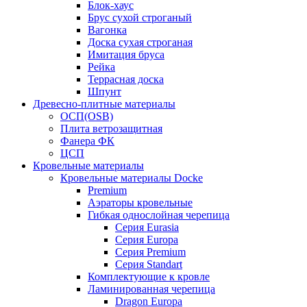
Блок-хаус
Брус сухой строганый
Вагонка
Доска сухая строганая
Имитация бруса
Рейка
Террасная доска
Шпунт
Древесно-плитные материалы
ОСП(OSB)
Плита ветрозащитная
Фанера ФК
ЦСП
Кровельные материалы
Кровельные материалы Docke
Premium
Аэраторы кровельные
Гибкая однослойная черепица
Серия Eurasia
Серия Europa
Серия Premium
Серия Standart
Комплектующие к кровле
Ламинированная черепица
Dragon Europa