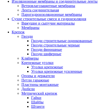
Изоляционные мембраны и соединительные ленты
Ветровлагозащитные мембраны
Лента соединительная
Парогидроизоляционные мембраны
Сухие строительные смеси и гидроизоляция
Вяжущие и сыпучие материалы
Мембраны
Крепеж
Гвозди
Гвозди строительные оцинкованные
Гвозди строительные черные
Гвозди финишные
Гвозди шиферные
Кляймеры
Крепежные уголки
Уголки крепежные
Уголки крепежные усиленные
Опоры и держатели
Петли гаражные
Пластины монтажные
Дюбели
Метрический крепеж
Гайки
Шайбы
Штанги