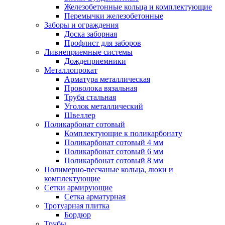
Железобетонные кольца и комплектующие
Перемычки железобетонные
Заборы и ограждения
Доска заборная
Профлист для заборов
Ливнеприемные системы
Дождеприемники
Металлопрокат
Арматура металлическая
Проволока вязальная
Труба стальная
Уголок металлический
Швеллер
Поликарбонат сотовый
Комплектующие к поликарбонату
Поликарбонат сотовый 4 мм
Поликарбонат сотовый 6 мм
Поликарбонат сотовый 8 мм
Полимерно-песчаные кольца, люки и
комплектующие
Сетки армирующие
Сетка арматурная
Тротуарная плитка
Бордюр
Трубы