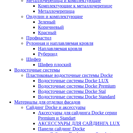
Металлочерепица и комплектующие
Комплектующие к металлочерепице
Металлочерепица
Ондулин и комплектующие
Зеленый
Коричневый
Красный
Профнастил
Рулонная и наплавляемая кровля
Наплавляемая кровля
Рубероид
Шифер
Шифер плоский
Водосточные системы
Пластиковые водосточные системы Docke
Водосточные системы Docke LUX
Водосточные системы Docke Premium
Водосточные системы Docke Stal
Водосточные системы Docke Standard
Материалы для отделки фасадов
Сайдинг Docke и аксессуары
Аксессуары для сайдинга Docke серии
Premium и Standart
АКСЕССУАРЫ ДЛЯ САЙДИНГА LUX
Панели сайдинг Docke