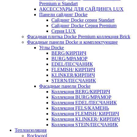
Premium и Standart
АКСЕССУАРЫ ДЛЯ САЙДИНГА LUX
Панели сайдинг Docke
Cайдинг Docke серии Standart
Сайдинг Docke Серия Premium
Серия LUX
Фасадная плитка Docke Premium коллекция Brick
Фасадные панели Docke и комплектующие
Углы Docke
BERG/КИРПИЧ
BURG/МРАМОР
EDEL/ПЕСЧАНИК
FLEMISH/ КИРПИЧ
KLINKER/КИРПИЧ
STERN/ПЕСЧАНИК
Фасадные панели Docke
Коллекция BERG/КИРПИЧ
Коллекция BURG/МРАМОР
Коллекция EDEL/ПЕСЧАНИК
Коллекция FELS/КАМЕНЬ
Коллекция FLEMISH/ КИРПИЧ
Коллекция KLINKER/ КИРПИЧ
Коллекция STEIN/ПЕСЧАНИК
Теплоизоляция
Rockwool