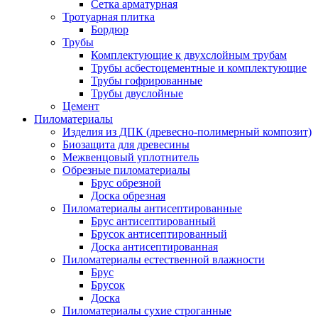
Сетка арматурная
Тротуарная плитка
Бордюр
Трубы
Комплектующие к двухслойным трубам
Трубы асбестоцементные и комплектующие
Трубы гофрированные
Трубы двуслойные
Цемент
Пиломатериалы
Изделия из ДПК (древесно-полимерный композит)
Биозащита для древесины
Межвенцовый уплотнитель
Обрезные пиломатериалы
Брус обрезной
Доска обрезная
Пиломатериалы антисептированные
Брус антисептированный
Брусок антисептированный
Доска антисептированная
Пиломатериалы естественной влажности
Брус
Брусок
Доска
Пиломатериалы сухие строганные