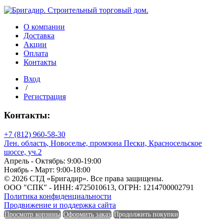
BURG
Единица измерения
О компании
Доставка
Акции
Единица измерения
Оплата
Контакты
Форма
Вход
/
Регистрация
Контакты:
Форма
Группа горючести
+7 (812) 960-58-30
Лен. область, Новоселье, промзона Пески, Красносельское
шоссе, уч.2
Апрель - Октябрь: 9:00-19:00
Ноябрь - Март: 9:00-18:00
© 2026 СТД «Бригадир». Все права защищены.
Группа горючести
ООО "СПК" - ИНН: 4725010613, ОГРН: 1214700002791
Политика конфиденциальности
Класс эмиссии
Продвижение и поддержка сайта
Просмотр корзины
Оформить заказ
Продолжить покупки