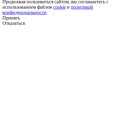
Продолжая пользоваться сайтом, вы соглашаетесь с
использованием файлов
cookie
и
политикой
конфиденциальности
.
Класс эмиссии
Принять
Отказаться
Количество в 1 м³
Количество в 1 м³
Количество в тонне
Количество в тонне
Количество в упаковке
Количество в упаковке