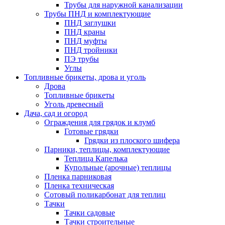
Трубы для наружной канализации
Трубы ПНД и комплектующие
ПНД заглушки
ПНД краны
ПНД муфты
ПНД тройники
ПЭ трубы
Углы
Топливные брикеты, дрова и уголь
Дрова
Топливные брикеты
Уголь древесный
Дача, сад и огород
Ограждения для грядок и клумб
Готовые грядки
Грядки из плоского шифера
Парники, теплицы, комплектующие
Теплица Капелька
Купольные (арочные) теплицы
Пленка парниковая
Пленка техническая
Сотовый поликарбонат для теплиц
Тачки
Тачки садовые
Тачки строительные