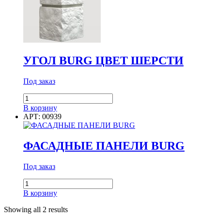
Диаметр
Диаметр наружный
УГОЛ BURG ЦВЕТ ШЕРСТИ
Диаметр наружный
Под заказ
Диаметр внутренний
Количество
товара
В корзину
УГОЛ
АРТ: 00939
BURG
ЦВЕТ
Диаметр внутренний
ШЕРСТИ
ФАСАДНЫЕ ПАНЕЛИ BURG
Длина
Под заказ
Количество
товара
В корзину
ФАСАДНЫЕ
Длина
ПАНЕЛИ
Showing all 2 results