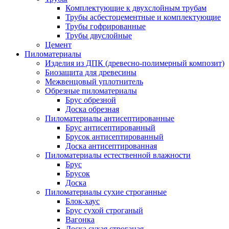
Комплектующие к двухслойным трубам
Трубы асбестоцементные и комплектующие
Трубы гофрированные
Трубы двуслойные
Цемент
Пиломатериалы
Изделия из ДПК (древесно-полимерный композит)
Биозащита для древесины
Межвенцовый уплотнитель
Обрезные пиломатериалы
Брус обрезной
Доска обрезная
Пиломатериалы антисептированные
Брус антисептированный
Брусок антисептированный
Доска антисептированная
Пиломатериалы естественной влажности
Брус
Брусок
Доска
Пиломатериалы сухие строганные
Блок-хаус
Брус сухой строганый
Вагонка
Доска сухая строганая