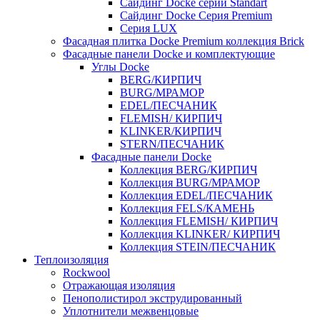
Cайдинг Docke серии Standart
Сайдинг Docke Серия Premium
Серия LUX
Фасадная плитка Docke Premium коллекция Brick
Фасадные панели Docke и комплектующие
Углы Docke
BERG/КИРПИЧ
BURG/МРАМОР
EDEL/ПЕСЧАНИК
FLEMISH/ КИРПИЧ
KLINKER/КИРПИЧ
STERN/ПЕСЧАНИК
Фасадные панели Docke
Коллекция BERG/КИРПИЧ
Коллекция BURG/МРАМОР
Коллекция EDEL/ПЕСЧАНИК
Коллекция FELS/КАМЕНЬ
Коллекция FLEMISH/ КИРПИЧ
Коллекция KLINKER/ КИРПИЧ
Коллекция STEIN/ПЕСЧАНИК
Теплоизоляция
Rockwool
Отражающая изоляция
Пенополистирол экструдированный
Уплотнители межвенцовые