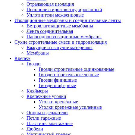
Отражающая изоляция
Пенополистирол экструдированный
Уплотнители межвенцовые
Изоляционные мембраны и соединительные ленты
Ветровлагозащитные мембраны
Лента соединительная
Парогидроизоляционные мембраны
Сухие строительные смеси и гидроизоляция
Вяжущие и сыпучие материалы
Мембраны
Крепеж
Гвозди
Гвозди строительные оцинкованные
Гвозди строительные черные
Гвозди финишные
Гвозди шиферные
Кляймеры
Крепежные уголки
Уголки крепежные
Уголки крепежные усиленные
Опоры и держатели
Петли гаражные
Пластины монтажные
Дюбели
Метрический крепеж