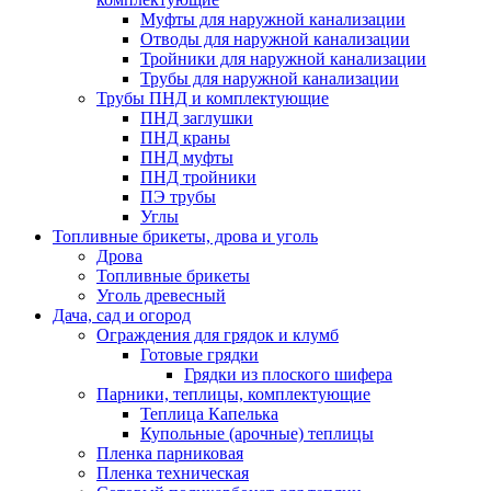
Муфты для наружной канализации
Отводы для наружной канализации
Тройники для наружной канализации
Трубы для наружной канализации
Трубы ПНД и комплектующие
ПНД заглушки
ПНД краны
ПНД муфты
ПНД тройники
ПЭ трубы
Углы
Топливные брикеты, дрова и уголь
Дрова
Топливные брикеты
Уголь древесный
Дача, сад и огород
Ограждения для грядок и клумб
Готовые грядки
Грядки из плоского шифера
Парники, теплицы, комплектующие
Теплица Капелька
Купольные (арочные) теплицы
Пленка парниковая
Пленка техническая