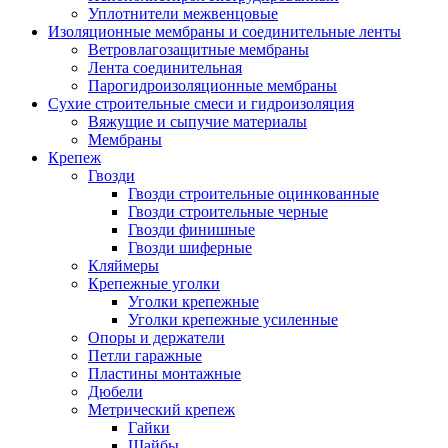
Уплотнители межвенцовые
Изоляционные мембраны и соединительные ленты
Ветровлагозащитные мембраны
Лента соединительная
Парогидроизоляционные мембраны
Сухие строительные смеси и гидроизоляция
Вяжущие и сыпучие материалы
Мембраны
Крепеж
Гвозди
Гвозди строительные оцинкованные
Гвозди строительные черные
Гвозди финишные
Гвозди шиферные
Кляймеры
Крепежные уголки
Уголки крепежные
Уголки крепежные усиленные
Опоры и держатели
Петли гаражные
Пластины монтажные
Дюбели
Метрический крепеж
Гайки
Шайбы