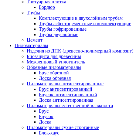
Тротуарная плитка
Бордюр
Трубы
Комплектующие к двухслойным трубам
Трубы асбестоцементные и комплектующие
Трубы гофрированные
Трубы двуслойные
Цемент
Пиломатериалы
Изделия из ДПК (древесно-полимерный композит)
Биозащита для древесины
Межвенцовый уплотнитель
Обрезные пиломатериалы
Брус обрезной
Доска обрезная
Пиломатериалы антисептированные
Брус антисептированный
Брусок антисептированный
Доска антисептированная
Пиломатериалы естественной влажности
Брус
Брусок
Доска
Пиломатериалы сухие строганные
Блок-хаус