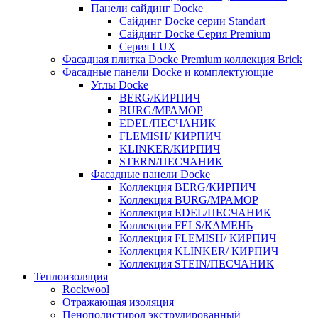
Панели сайдинг Docke
Cайдинг Docke серии Standart
Сайдинг Docke Серия Premium
Серия LUX
Фасадная плитка Docke Premium коллекция Brick
Фасадные панели Docke и комплектующие
Углы Docke
BERG/КИРПИЧ
BURG/МРАМОР
EDEL/ПЕСЧАНИК
FLEMISH/ КИРПИЧ
KLINKER/КИРПИЧ
STERN/ПЕСЧАНИК
Фасадные панели Docke
Коллекция BERG/КИРПИЧ
Коллекция BURG/МРАМОР
Коллекция EDEL/ПЕСЧАНИК
Коллекция FELS/КАМЕНЬ
Коллекция FLEMISH/ КИРПИЧ
Коллекция KLINKER/ КИРПИЧ
Коллекция STEIN/ПЕСЧАНИК
Теплоизоляция
Rockwool
Отражающая изоляция
Пенополистирол экструдированный