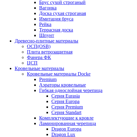
Брус сухой строганый
Вагонка
Доска сухая строганая
Имитация бруса
Рейка
Террасная доска
Шпунт
Древесно-плитные материалы
ОСП(OSB)
Плита ветрозащитная
Фанера ФК
ЦСП
Кровельные материалы
Кровельные материалы Docke
Premium
Аэраторы кровельные
Гибкая однослойная черепица
Серия Eurasia
Серия Europa
Серия Premium
Серия Standart
Комплектующие к кровле
Ламинированная черепица
Dragon Europa
Dragon Lux