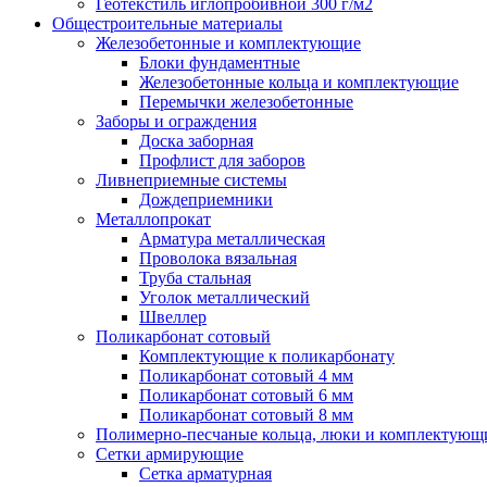
Геотекстиль иглопробивной 300 г/м2
Общестроительные материалы
Железобетонные и комплектующие
Блоки фундаментные
Железобетонные кольца и комплектующие
Перемычки железобетонные
Заборы и ограждения
Доска заборная
Профлист для заборов
Ливнеприемные системы
Дождеприемники
Металлопрокат
Арматура металлическая
Проволока вязальная
Труба стальная
Уголок металлический
Швеллер
Поликарбонат сотовый
Комплектующие к поликарбонату
Поликарбонат сотовый 4 мм
Поликарбонат сотовый 6 мм
Поликарбонат сотовый 8 мм
Полимерно-песчаные кольца, люки и комплектующ
Сетки армирующие
Сетка арматурная