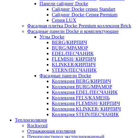
Панели сайдинг Docke
Cайдинг Docke серии Standart
Сайдинг Docke Серия Premium
Серия LUX
Фасадная плитка Docke Premium коллекция Brick
Фасадные панели Docke и комплектующие
Углы Docke
BERG/КИРПИЧ
BURG/МРАМОР
EDEL/ПЕСЧАНИК
FLEMISH/ КИРПИЧ
KLINKER/КИРПИЧ
STERN/ПЕСЧАНИК
Фасадные панели Docke
Коллекция BERG/КИРПИЧ
Коллекция BURG/МРАМОР
Коллекция EDEL/ПЕСЧАНИК
Коллекция FELS/КАМЕНЬ
Коллекция FLEMISH/ КИРПИЧ
Коллекция KLINKER/ КИРПИЧ
Коллекция STEIN/ПЕСЧАНИК
Теплоизоляция
Rockwool
Отражающая изоляция
Пенополистирол экструдированный