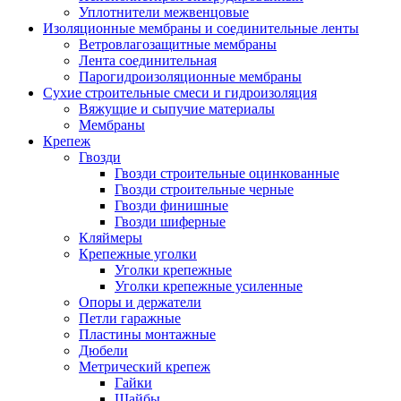
Уплотнители межвенцовые
Изоляционные мембраны и соединительные ленты
Ветровлагозащитные мембраны
Лента соединительная
Парогидроизоляционные мембраны
Сухие строительные смеси и гидроизоляция
Вяжущие и сыпучие материалы
Мембраны
Крепеж
Гвозди
Гвозди строительные оцинкованные
Гвозди строительные черные
Гвозди финишные
Гвозди шиферные
Кляймеры
Крепежные уголки
Уголки крепежные
Уголки крепежные усиленные
Опоры и держатели
Петли гаражные
Пластины монтажные
Дюбели
Метрический крепеж
Гайки
Шайбы