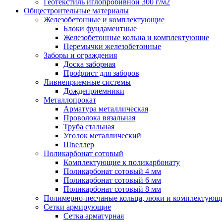
Геотекстиль иглопробивной 300 г/м2
Общестроительные материалы
Железобетонные и комплектующие
Блоки фундаментные
Железобетонные кольца и комплектующие
Перемычки железобетонные
Заборы и ограждения
Доска заборная
Профлист для заборов
Ливнеприемные системы
Дождеприемники
Металлопрокат
Арматура металлическая
Проволока вязальная
Труба стальная
Уголок металлический
Швеллер
Поликарбонат сотовый
Комплектующие к поликарбонату
Поликарбонат сотовый 4 мм
Поликарбонат сотовый 6 мм
Поликарбонат сотовый 8 мм
Полимерно-песчаные кольца, люки и комплектующ
Сетки армирующие
Сетка арматурная