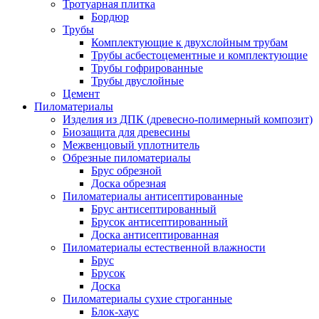
Тротуарная плитка
Бордюр
Трубы
Комплектующие к двухслойным трубам
Трубы асбестоцементные и комплектующие
Трубы гофрированные
Трубы двуслойные
Цемент
Пиломатериалы
Изделия из ДПК (древесно-полимерный композит)
Биозащита для древесины
Межвенцовый уплотнитель
Обрезные пиломатериалы
Брус обрезной
Доска обрезная
Пиломатериалы антисептированные
Брус антисептированный
Брусок антисептированный
Доска антисептированная
Пиломатериалы естественной влажности
Брус
Брусок
Доска
Пиломатериалы сухие строганные
Блок-хаус