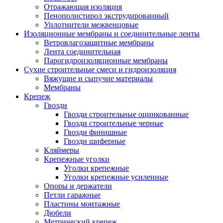
Отражающая изоляция
Пенополистирол экструдированный
Уплотнители межвенцовые
Изоляционные мембраны и соединительные ленты
Ветровлагозащитные мембраны
Лента соединительная
Парогидроизоляционные мембраны
Сухие строительные смеси и гидроизоляция
Вяжущие и сыпучие материалы
Мембраны
Крепеж
Гвозди
Гвозди строительные оцинкованные
Гвозди строительные черные
Гвозди финишные
Гвозди шиферные
Кляймеры
Крепежные уголки
Уголки крепежные
Уголки крепежные усиленные
Опоры и держатели
Петли гаражные
Пластины монтажные
Дюбели
Метрический крепеж