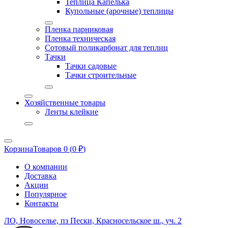
Теплица Капелька
Купольные (арочные) теплицы
Пленка парниковая
Пленка техническая
Сотовый поликарбонат для теплиц
Тачки
Тачки садовые
Тачки строительные
Хозяйственные товары
Ленты клейкие
Корзина
Товаров 0 (
0
₽
)
О компании
Доставка
Акции
Популярное
Контакты
ЛО, Новоселье, пз Пески, Красносельское ш., уч. 2