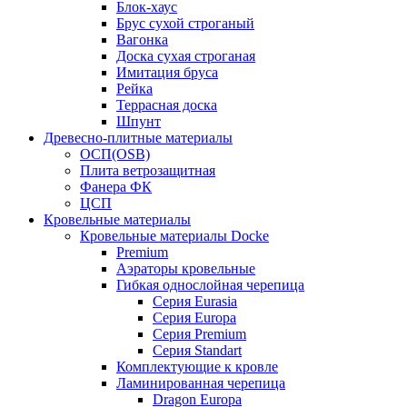
Блок-хаус
Брус сухой строганый
Вагонка
Доска сухая строганая
Имитация бруса
Рейка
Террасная доска
Шпунт
Древесно-плитные материалы
ОСП(OSB)
Плита ветрозащитная
Фанера ФК
ЦСП
Кровельные материалы
Кровельные материалы Docke
Premium
Аэраторы кровельные
Гибкая однослойная черепица
Серия Eurasia
Серия Europa
Серия Premium
Серия Standart
Комплектующие к кровле
Ламинированная черепица
Dragon Europa