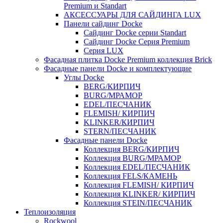
Premium и Standart
АКСЕССУАРЫ ДЛЯ САЙДИНГА LUX
Панели сайдинг Docke
Cайдинг Docke серии Standart
Сайдинг Docke Серия Premium
Серия LUX
Фасадная плитка Docke Premium коллекция Brick
Фасадные панели Docke и комплектующие
Углы Docke
BERG/КИРПИЧ
BURG/МРАМОР
EDEL/ПЕСЧАНИК
FLEMISH/ КИРПИЧ
KLINKER/КИРПИЧ
STERN/ПЕСЧАНИК
Фасадные панели Docke
Коллекция BERG/КИРПИЧ
Коллекция BURG/МРАМОР
Коллекция EDEL/ПЕСЧАНИК
Коллекция FELS/КАМЕНЬ
Коллекция FLEMISH/ КИРПИЧ
Коллекция KLINKER/ КИРПИЧ
Коллекция STEIN/ПЕСЧАНИК
Теплоизоляция
Rockwool