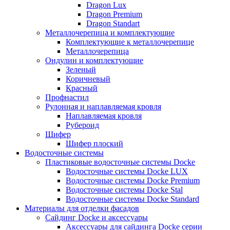
Dragon Lux
Dragon Premium
Dragon Standart
Металлочерепица и комплектующие
Комплектующие к металлочерепице
Металлочерепица
Ондулин и комплектующие
Зеленый
Коричневый
Красный
Профнастил
Рулонная и наплавляемая кровля
Наплавляемая кровля
Рубероид
Шифер
Шифер плоский
Водосточные системы
Пластиковые водосточные системы Docke
Водосточные системы Docke LUX
Водосточные системы Docke Premium
Водосточные системы Docke Stal
Водосточные системы Docke Standard
Материалы для отделки фасадов
Сайдинг Docke и аксессуары
Аксессуары для сайдинга Docke серии