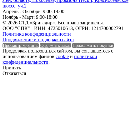
Лен. область, Новоселье, промзона Пески, Красносельское
шоссе, уч.2
Длина
Апрель - Октябрь: 9:00-19:00
Ноябрь - Март: 9:00-18:00
Единица измерения
© 2026 СТД «Бригадир». Все права защищены.
ООО "СПК" - ИНН: 4725010613, ОГРН: 1214700002791
Политика конфиденциальности
Продвижение и поддержка сайта
Просмотр корзины
Оформить заказ
Продолжить покупки
Продолжая пользоваться сайтом, вы соглашаетесь с
Единица измерения
использованием файлов
cookie
и
политикой
конфиденциальности
.
Форма
Принять
Отказаться
Форма
Группа горючести
Группа горючести