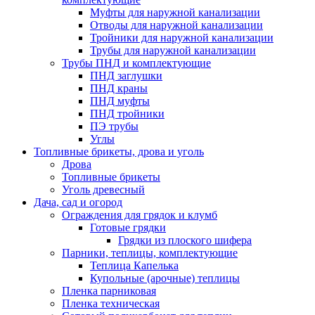
Муфты для наружной канализации
Отводы для наружной канализации
Тройники для наружной канализации
Трубы для наружной канализации
Трубы ПНД и комплектующие
ПНД заглушки
ПНД краны
ПНД муфты
ПНД тройники
ПЭ трубы
Углы
Топливные брикеты, дрова и уголь
Дрова
Топливные брикеты
Уголь древесный
Дача, сад и огород
Ограждения для грядок и клумб
Готовые грядки
Грядки из плоского шифера
Парники, теплицы, комплектующие
Теплица Капелька
Купольные (арочные) теплицы
Пленка парниковая
Пленка техническая