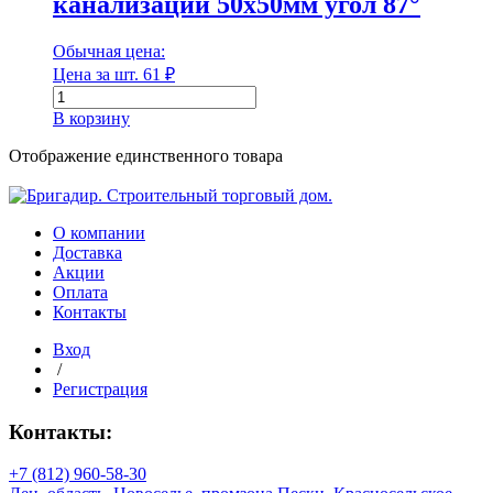
канализации 50х50мм угол 87°
Обычная цена:
Цена за шт.
61
₽
Количество
Диаметр
товара
В корзину
Тройник
Диаметр наружный
для
Отображение единственного товара
внутренней
канализации
50х50мм
угол
О компании
Диаметр наружный
87°
Доставка
Акции
Диаметр внутренний
Оплата
Контакты
Вход
/
Диаметр внутренний
Регистрация
Длина
Контакты:
+7 (812) 960-58-30