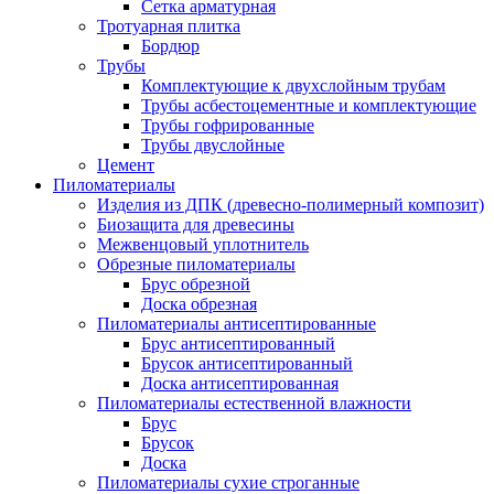
Сетка арматурная
Тротуарная плитка
Бордюр
Трубы
Комплектующие к двухслойным трубам
Трубы асбестоцементные и комплектующие
Трубы гофрированные
Трубы двуслойные
Цемент
Пиломатериалы
Изделия из ДПК (древесно-полимерный композит)
Биозащита для древесины
Межвенцовый уплотнитель
Обрезные пиломатериалы
Брус обрезной
Доска обрезная
Пиломатериалы антисептированные
Брус антисептированный
Брусок антисептированный
Доска антисептированная
Пиломатериалы естественной влажности
Брус
Брусок
Доска
Пиломатериалы сухие строганные