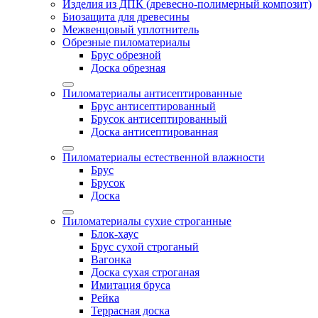
Изделия из ДПК (древесно-полимерный композит)
Биозащита для древесины
Межвенцовый уплотнитель
Обрезные пиломатериалы
Брус обрезной
Доска обрезная
Пиломатериалы антисептированные
Брус антисептированный
Брусок антисептированный
Доска антисептированная
Пиломатериалы естественной влажности
Брус
Брусок
Доска
Пиломатериалы сухие строганные
Блок-хаус
Брус сухой строганый
Вагонка
Доска сухая строганая
Имитация бруса
Рейка
Террасная доска