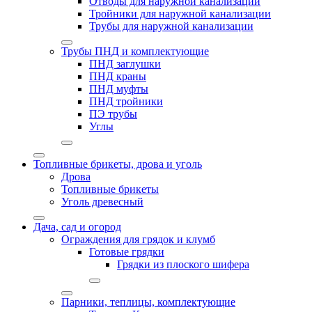
Отводы для наружной канализации
Тройники для наружной канализации
Трубы для наружной канализации
Трубы ПНД и комплектующие
ПНД заглушки
ПНД краны
ПНД муфты
ПНД тройники
ПЭ трубы
Углы
Топливные брикеты, дрова и уголь
Дрова
Топливные брикеты
Уголь древесный
Дача, сад и огород
Ограждения для грядок и клумб
Готовые грядки
Грядки из плоского шифера
Парники, теплицы, комплектующие