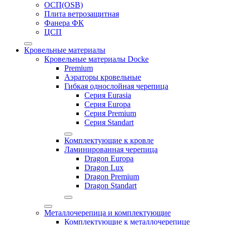
ОСП(OSB)
Плита ветрозащитная
Фанера ФК
ЦСП
Кровельные материалы
Кровельные материалы Docke
Premium
Аэраторы кровельные
Гибкая однослойная черепица
Серия Eurasia
Серия Europa
Серия Premium
Серия Standart
Комплектующие к кровле
Ламинированная черепица
Dragon Europa
Dragon Lux
Dragon Premium
Dragon Standart
Металлочерепица и комплектующие
Комплектующие к металлочерепице