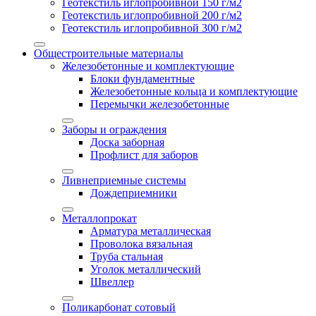
Геотекстиль иглопробивной 150 г/м2
Геотекстиль иглопробивной 200 г/м2
Геотекстиль иглопробивной 300 г/м2
Общестроительные материалы
Железобетонные и комплектующие
Блоки фундаментные
Железобетонные кольца и комплектующие
Перемычки железобетонные
Заборы и ограждения
Доска заборная
Профлист для заборов
Ливнеприемные системы
Дождеприемники
Металлопрокат
Арматура металлическая
Проволока вязальная
Труба стальная
Уголок металлический
Швеллер
Поликарбонат сотовый