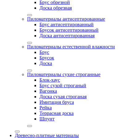
Брус обрезной
Доска обрезная
Пиломатериалы антисептированные
Брус антисептированный
Брусок антисептированный
Доска антисептированная
Пиломатериалы естественной влажности
Брус
Брусок
Доска
Пиломатериалы сухие строганные
Блок-хаус
Брус сухой строганый
Вагонка
Доска сухая строганая
Имитация бруса
Рейка
Террасная доска
Шпунт
Древесно-плитные материалы