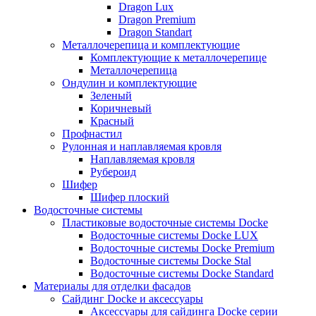
Dragon Lux
Dragon Premium
Dragon Standart
Металлочерепица и комплектующие
Комплектующие к металлочерепице
Металлочерепица
Ондулин и комплектующие
Зеленый
Коричневый
Красный
Профнастил
Рулонная и наплавляемая кровля
Наплавляемая кровля
Рубероид
Шифер
Шифер плоский
Водосточные системы
Пластиковые водосточные системы Docke
Водосточные системы Docke LUX
Водосточные системы Docke Premium
Водосточные системы Docke Stal
Водосточные системы Docke Standard
Материалы для отделки фасадов
Сайдинг Docke и аксессуары
Аксессуары для сайдинга Docke серии