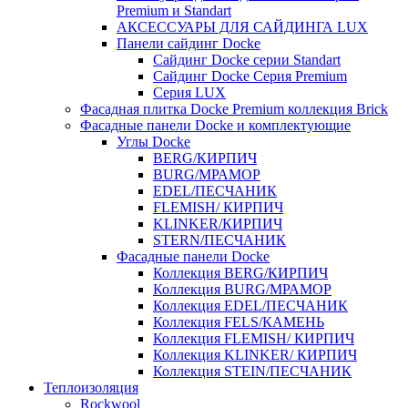
Premium и Standart
АКСЕССУАРЫ ДЛЯ САЙДИНГА LUX
Панели сайдинг Docke
Cайдинг Docke серии Standart
Сайдинг Docke Серия Premium
Серия LUX
Фасадная плитка Docke Premium коллекция Brick
Фасадные панели Docke и комплектующие
Углы Docke
BERG/КИРПИЧ
BURG/МРАМОР
EDEL/ПЕСЧАНИК
FLEMISH/ КИРПИЧ
KLINKER/КИРПИЧ
STERN/ПЕСЧАНИК
Фасадные панели Docke
Коллекция BERG/КИРПИЧ
Коллекция BURG/МРАМОР
Коллекция EDEL/ПЕСЧАНИК
Коллекция FELS/КАМЕНЬ
Коллекция FLEMISH/ КИРПИЧ
Коллекция KLINKER/ КИРПИЧ
Коллекция STEIN/ПЕСЧАНИК
Теплоизоляция
Rockwool