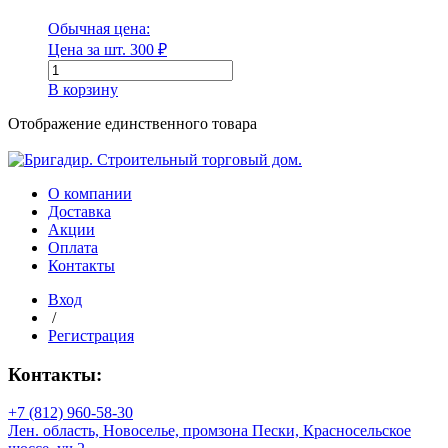
Обычная цена:
Цена за шт.
300
₽
Количество
товара
Диаметр
В корзину
Муфта
соединительная
Отображение единственного товара
Диаметр наружный
ПЭ
D200
мм
О компании
Доставка
Диаметр наружный
Акции
Оплата
Диаметр внутренний
Контакты
Вход
/
Регистрация
Диаметр внутренний
Контакты:
Длина
+7 (812) 960-58-30
Лен. область, Новоселье, промзона Пески, Красносельское