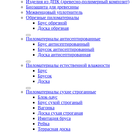
Изделия из ДПК (древесно-полимерный композит)
Биозащита для древесины
Межвенцовый уплотнитель
Обрезные пиломатериалы
Брус обрезной
Доска обрезная
Пиломатериалы антисептированные
Брус антисептированный
Брусок антисептированный
Доска антисептированная
Пиломатериалы естественной влажности
Брус
Брусок
Доска
Пиломатериалы сухие строганные
Блок-хаус
Брус сухой строганый
Вагонка
Доска сухая строганая
Имитация бруса
Рейка
Террасная доска