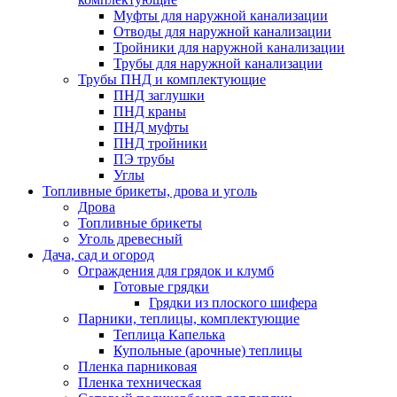
Муфты для наружной канализации
Отводы для наружной канализации
Тройники для наружной канализации
Трубы для наружной канализации
Трубы ПНД и комплектующие
ПНД заглушки
ПНД краны
ПНД муфты
ПНД тройники
ПЭ трубы
Углы
Топливные брикеты, дрова и уголь
Дрова
Топливные брикеты
Уголь древесный
Дача, сад и огород
Ограждения для грядок и клумб
Готовые грядки
Грядки из плоского шифера
Парники, теплицы, комплектующие
Теплица Капелька
Купольные (арочные) теплицы
Пленка парниковая
Пленка техническая