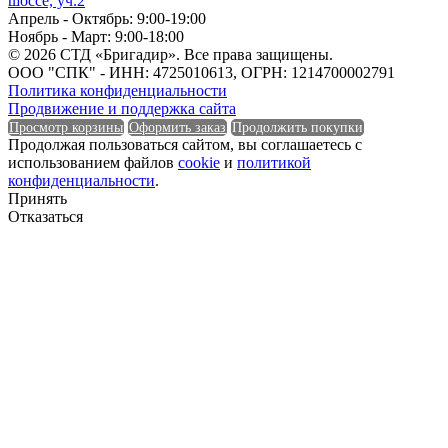
шоссе, уч.2
Апрель - Октябрь: 9:00-19:00
Длина
Ноябрь - Март: 9:00-18:00
© 2026 СТД «Бригадир». Все права защищены.
Единица измерения
ООО "СПК" - ИНН: 4725010613, ОГРН: 1214700002791
Политика конфиденциальности
Продвижение и поддержка сайта
Просмотр корзины
Оформить заказ
Продолжить покупки
Продолжая пользоваться сайтом, вы соглашаетесь с
использованием файлов
cookie
и
политикой
Единица измерения
конфиденциальности
.
Принять
Форма
Отказаться
Форма
Группа горючести
Группа горючести