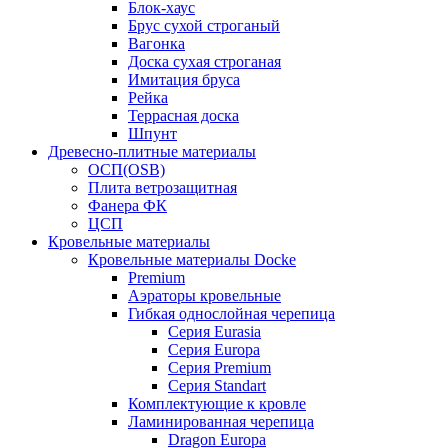
Блок-хаус
Брус сухой строганый
Вагонка
Доска сухая строганая
Имитация бруса
Рейка
Террасная доска
Шпунт
Древесно-плитные материалы
ОСП(OSB)
Плита ветрозащитная
Фанера ФК
ЦСП
Кровельные материалы
Кровельные материалы Docke
Premium
Аэраторы кровельные
Гибкая однослойная черепица
Серия Eurasia
Серия Europa
Серия Premium
Серия Standart
Комплектующие к кровле
Ламинированная черепица
Dragon Europa