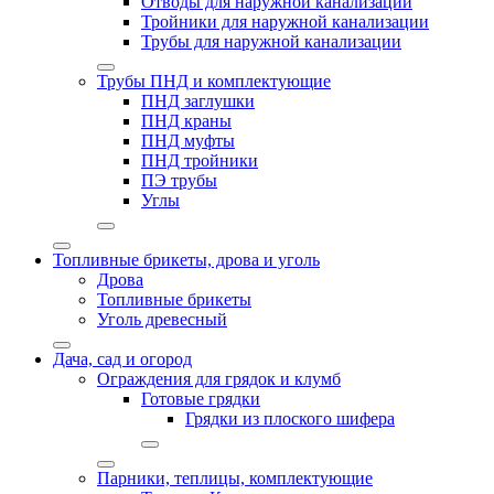
Отводы для наружной канализации
Тройники для наружной канализации
Трубы для наружной канализации
Трубы ПНД и комплектующие
ПНД заглушки
ПНД краны
ПНД муфты
ПНД тройники
ПЭ трубы
Углы
Топливные брикеты, дрова и уголь
Дрова
Топливные брикеты
Уголь древесный
Дача, сад и огород
Ограждения для грядок и клумб
Готовые грядки
Грядки из плоского шифера
Парники, теплицы, комплектующие