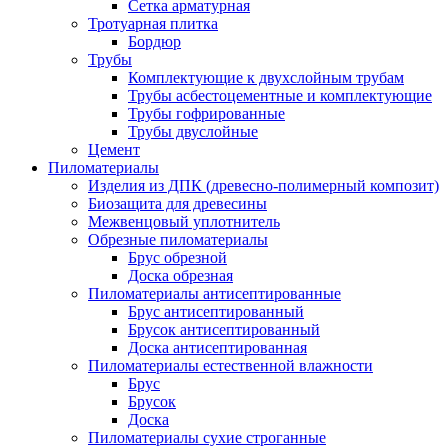
Сетка арматурная
Тротуарная плитка
Бордюр
Трубы
Комплектующие к двухслойным трубам
Трубы асбестоцементные и комплектующие
Трубы гофрированные
Трубы двуслойные
Цемент
Пиломатериалы
Изделия из ДПК (древесно-полимерный композит)
Биозащита для древесины
Межвенцовый уплотнитель
Обрезные пиломатериалы
Брус обрезной
Доска обрезная
Пиломатериалы антисептированные
Брус антисептированный
Брусок антисептированный
Доска антисептированная
Пиломатериалы естественной влажности
Брус
Брусок
Доска
Пиломатериалы сухие строганные