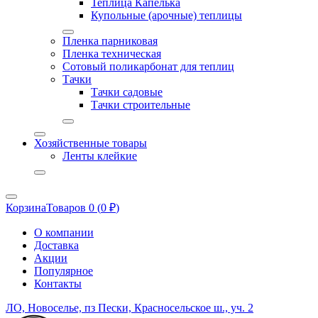
Теплица Капелька
Купольные (арочные) теплицы
Пленка парниковая
Пленка техническая
Сотовый поликарбонат для теплиц
Тачки
Тачки садовые
Тачки строительные
Хозяйственные товары
Ленты клейкие
Корзина
Товаров 0 (
0
₽
)
О компании
Доставка
Акции
Популярное
Контакты
ЛО, Новоселье, пз Пески, Красносельское ш., уч. 2