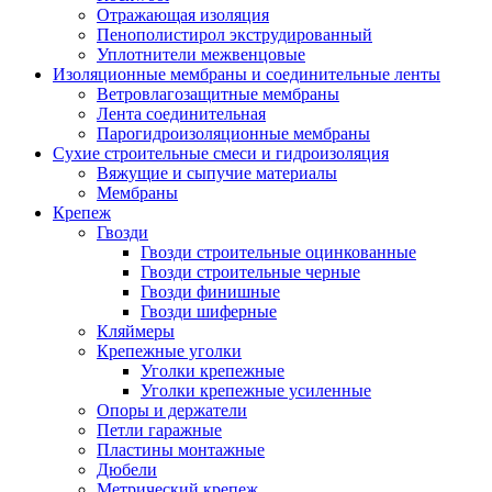
Отражающая изоляция
Пенополистирол экструдированный
Уплотнители межвенцовые
Изоляционные мембраны и соединительные ленты
Ветровлагозащитные мембраны
Лента соединительная
Парогидроизоляционные мембраны
Сухие строительные смеси и гидроизоляция
Вяжущие и сыпучие материалы
Мембраны
Крепеж
Гвозди
Гвозди строительные оцинкованные
Гвозди строительные черные
Гвозди финишные
Гвозди шиферные
Кляймеры
Крепежные уголки
Уголки крепежные
Уголки крепежные усиленные
Опоры и держатели
Петли гаражные
Пластины монтажные
Дюбели
Метрический крепеж