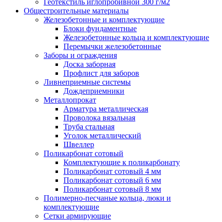
Геотекстиль иглопробивной 300 г/м2
Общестроительные материалы
Железобетонные и комплектующие
Блоки фундаментные
Железобетонные кольца и комплектующие
Перемычки железобетонные
Заборы и ограждения
Доска заборная
Профлист для заборов
Ливнеприемные системы
Дождеприемники
Металлопрокат
Арматура металлическая
Проволока вязальная
Труба стальная
Уголок металлический
Швеллер
Поликарбонат сотовый
Комплектующие к поликарбонату
Поликарбонат сотовый 4 мм
Поликарбонат сотовый 6 мм
Поликарбонат сотовый 8 мм
Полимерно-песчаные кольца, люки и
комплектующие
Сетки армирующие