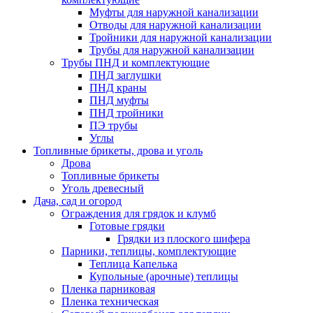
Муфты для наружной канализации
Отводы для наружной канализации
Тройники для наружной канализации
Трубы для наружной канализации
Трубы ПНД и комплектующие
ПНД заглушки
ПНД краны
ПНД муфты
ПНД тройники
ПЭ трубы
Углы
Топливные брикеты, дрова и уголь
Дрова
Топливные брикеты
Уголь древесный
Дача, сад и огород
Ограждения для грядок и клумб
Готовые грядки
Грядки из плоского шифера
Парники, теплицы, комплектующие
Теплица Капелька
Купольные (арочные) теплицы
Пленка парниковая
Пленка техническая