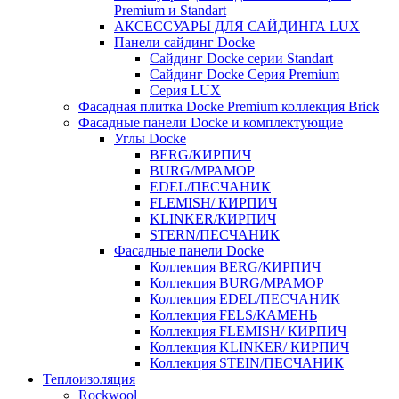
Premium и Standart
АКСЕССУАРЫ ДЛЯ САЙДИНГА LUX
Панели сайдинг Docke
Cайдинг Docke серии Standart
Сайдинг Docke Серия Premium
Серия LUX
Фасадная плитка Docke Premium коллекция Brick
Фасадные панели Docke и комплектующие
Углы Docke
BERG/КИРПИЧ
BURG/МРАМОР
EDEL/ПЕСЧАНИК
FLEMISH/ КИРПИЧ
KLINKER/КИРПИЧ
STERN/ПЕСЧАНИК
Фасадные панели Docke
Коллекция BERG/КИРПИЧ
Коллекция BURG/МРАМОР
Коллекция EDEL/ПЕСЧАНИК
Коллекция FELS/КАМЕНЬ
Коллекция FLEMISH/ КИРПИЧ
Коллекция KLINKER/ КИРПИЧ
Коллекция STEIN/ПЕСЧАНИК
Теплоизоляция
Rockwool