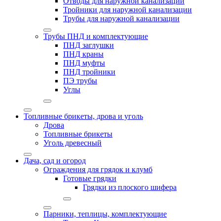
Отводы для наружной канализации
Тройники для наружной канализации
Трубы для наружной канализации
Трубы ПНД и комплектующие
ПНД заглушки
ПНД краны
ПНД муфты
ПНД тройники
ПЭ трубы
Углы
Топливные брикеты, дрова и уголь
Дрова
Топливные брикеты
Уголь древесный
Дача, сад и огород
Ограждения для грядок и клумб
Готовые грядки
Грядки из плоского шифера
Парники, теплицы, комплектующие