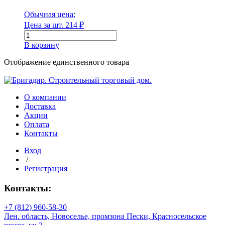
Обычная цена:
Цена за шт.
214
₽
Количество
товара
Диаметр
В корзину
Угол
ПНД
Отображение единственного товара
Диаметр наружный
компрессионный
40х40мм
О компании
Доставка
Диаметр наружный
Акции
Оплата
Диаметр внутренний
Контакты
Вход
/
Регистрация
Диаметр внутренний
Контакты:
Длина
+7 (812) 960-58-30
Лен. область, Новоселье, промзона Пески, Красносельское