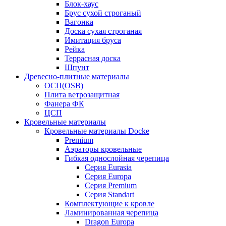
Блок-хаус
Брус сухой строганый
Вагонка
Доска сухая строганая
Имитация бруса
Рейка
Террасная доска
Шпунт
Древесно-плитные материалы
ОСП(OSB)
Плита ветрозащитная
Фанера ФК
ЦСП
Кровельные материалы
Кровельные материалы Docke
Premium
Аэраторы кровельные
Гибкая однослойная черепица
Серия Eurasia
Серия Europa
Серия Premium
Серия Standart
Комплектующие к кровле
Ламинированная черепица
Dragon Europa