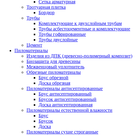
Сетка арматурная
Тротуарная плитка
Бордюр
Трубы
Комплектующие к двухслойным трубам
Трубы асбестоцементные и комплектующие
Трубы гофрированные
Трубы двуслойные
Цемент
Пиломатериалы
Изделия из ДПК (древесно-полимерный композит)
Биозащита для древесины
Межвенцовый уплотнитель
Обрезные пиломатериалы
Брус обрезной
Доска обрезная
Пиломатериалы антисептированные
Брус антисептированный
Брусок антисептированный
Доска антисептированная
Пиломатериалы естественной влажности
Брус
Брусок
Доска
Пиломатериалы сухие строганные