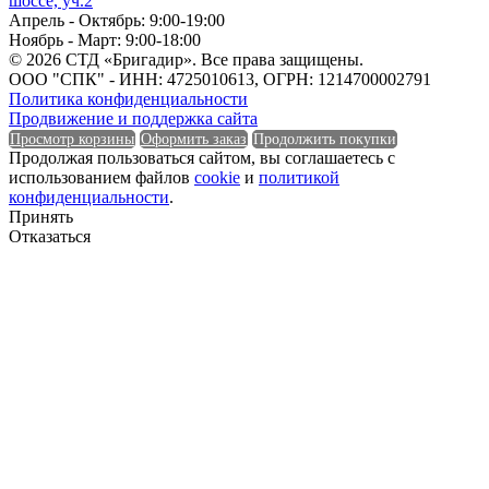
шоссе, уч.2
Апрель - Октябрь: 9:00-19:00
Длина
Ноябрь - Март: 9:00-18:00
© 2026 СТД «Бригадир». Все права защищены.
Единица измерения
ООО "СПК" - ИНН: 4725010613, ОГРН: 1214700002791
Политика конфиденциальности
Продвижение и поддержка сайта
Просмотр корзины
Оформить заказ
Продолжить покупки
Продолжая пользоваться сайтом, вы соглашаетесь с
использованием файлов
cookie
и
политикой
Единица измерения
конфиденциальности
.
Принять
Форма
Отказаться
Форма
Группа горючести
Группа горючести