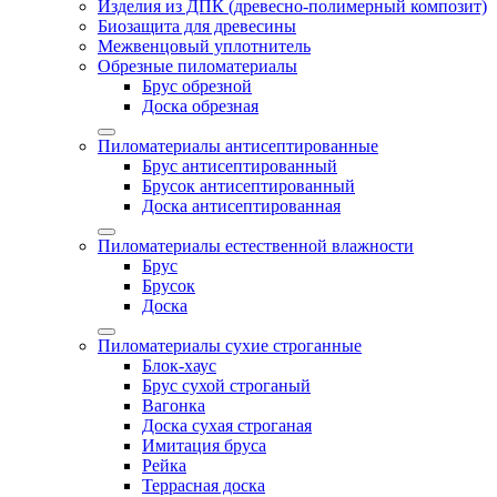
Изделия из ДПК (древесно-полимерный композит)
Биозащита для древесины
Межвенцовый уплотнитель
Обрезные пиломатериалы
Брус обрезной
Доска обрезная
Пиломатериалы антисептированные
Брус антисептированный
Брусок антисептированный
Доска антисептированная
Пиломатериалы естественной влажности
Брус
Брусок
Доска
Пиломатериалы сухие строганные
Блок-хаус
Брус сухой строганый
Вагонка
Доска сухая строганая
Имитация бруса
Рейка
Террасная доска