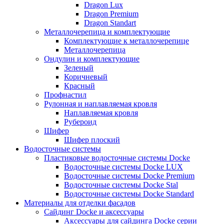
Dragon Lux
Dragon Premium
Dragon Standart
Металлочерепица и комплектующие
Комплектующие к металлочерепице
Металлочерепица
Ондулин и комплектующие
Зеленый
Коричневый
Красный
Профнастил
Рулонная и наплавляемая кровля
Наплавляемая кровля
Рубероид
Шифер
Шифер плоский
Водосточные системы
Пластиковые водосточные системы Docke
Водосточные системы Docke LUX
Водосточные системы Docke Premium
Водосточные системы Docke Stal
Водосточные системы Docke Standard
Материалы для отделки фасадов
Сайдинг Docke и аксессуары
Аксессуары для сайдинга Docke серии