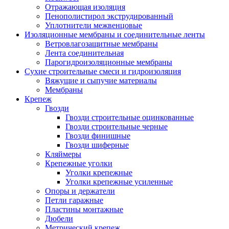
Отражающая изоляция
Пенополистирол экструдированный
Уплотнители межвенцовые
Изоляционные мембраны и соединительные ленты
Ветровлагозащитные мембраны
Лента соединительная
Парогидроизоляционные мембраны
Сухие строительные смеси и гидроизоляция
Вяжущие и сыпучие материалы
Мембраны
Крепеж
Гвозди
Гвозди строительные оцинкованные
Гвозди строительные черные
Гвозди финишные
Гвозди шиферные
Кляймеры
Крепежные уголки
Уголки крепежные
Уголки крепежные усиленные
Опоры и держатели
Петли гаражные
Пластины монтажные
Дюбели
Метрический крепеж