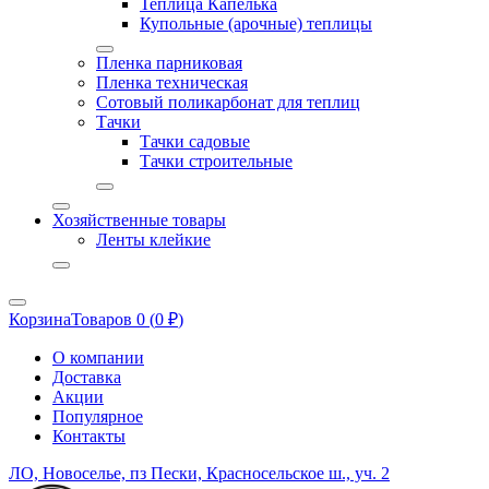
Теплица Капелька
Купольные (арочные) теплицы
Пленка парниковая
Пленка техническая
Сотовый поликарбонат для теплиц
Тачки
Тачки садовые
Тачки строительные
Хозяйственные товары
Ленты клейкие
Корзина
Товаров 0 (
0
₽
)
О компании
Доставка
Акции
Популярное
Контакты
ЛО, Новоселье, пз Пески, Красносельское ш., уч. 2