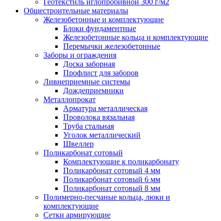
Геотекстиль иглопробивной 300 г/м2
Общестроительные материалы
Железобетонные и комплектующие
Блоки фундаментные
Железобетонные кольца и комплектующие
Перемычки железобетонные
Заборы и ограждения
Доска заборная
Профлист для заборов
Ливнеприемные системы
Дождеприемники
Металлопрокат
Арматура металлическая
Проволока вязальная
Труба стальная
Уголок металлический
Швеллер
Поликарбонат сотовый
Комплектующие к поликарбонату
Поликарбонат сотовый 4 мм
Поликарбонат сотовый 6 мм
Поликарбонат сотовый 8 мм
Полимерно-песчаные кольца, люки и
комплектующие
Сетки армирующие