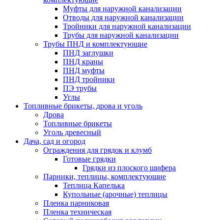
Муфты для наружной канализации
Отводы для наружной канализации
Тройники для наружной канализации
Трубы для наружной канализации
Трубы ПНД и комплектующие
ПНД заглушки
ПНД краны
ПНД муфты
ПНД тройники
ПЭ трубы
Углы
Топливные брикеты, дрова и уголь
Дрова
Топливные брикеты
Уголь древесный
Дача, сад и огород
Ограждения для грядок и клумб
Готовые грядки
Грядки из плоского шифера
Парники, теплицы, комплектующие
Теплица Капелька
Купольные (арочные) теплицы
Пленка парниковая
Пленка техническая