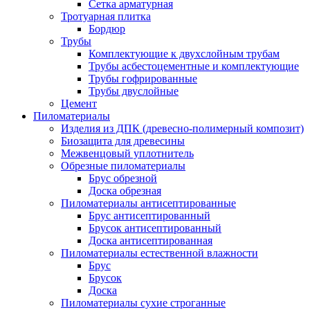
Сетка арматурная
Тротуарная плитка
Бордюр
Трубы
Комплектующие к двухслойным трубам
Трубы асбестоцементные и комплектующие
Трубы гофрированные
Трубы двуслойные
Цемент
Пиломатериалы
Изделия из ДПК (древесно-полимерный композит)
Биозащита для древесины
Межвенцовый уплотнитель
Обрезные пиломатериалы
Брус обрезной
Доска обрезная
Пиломатериалы антисептированные
Брус антисептированный
Брусок антисептированный
Доска антисептированная
Пиломатериалы естественной влажности
Брус
Брусок
Доска
Пиломатериалы сухие строганные