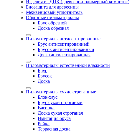
Изделия из ДПК (древесно-полимерный композит)
Биозащита для древесины
Межвенцовый уплотнитель
Обрезные пиломатериалы
Брус обрезной
Доска обрезная
Пиломатериалы антисептированные
Брус антисептированный
Брусок антисептированный
Доска антисептированная
Пиломатериалы естественной влажности
Брус
Брусок
Доска
Пиломатериалы сухие строганные
Блок-хаус
Брус сухой строганый
Вагонка
Доска сухая строганая
Имитация бруса
Рейка
Террасная доска