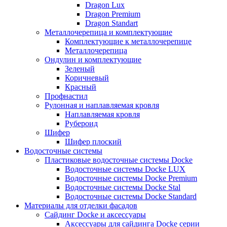
Dragon Lux
Dragon Premium
Dragon Standart
Металлочерепица и комплектующие
Комплектующие к металлочерепице
Металлочерепица
Ондулин и комплектующие
Зеленый
Коричневый
Красный
Профнастил
Рулонная и наплавляемая кровля
Наплавляемая кровля
Рубероид
Шифер
Шифер плоский
Водосточные системы
Пластиковые водосточные системы Docke
Водосточные системы Docke LUX
Водосточные системы Docke Premium
Водосточные системы Docke Stal
Водосточные системы Docke Standard
Материалы для отделки фасадов
Сайдинг Docke и аксессуары
Аксессуары для сайдинга Docke серии