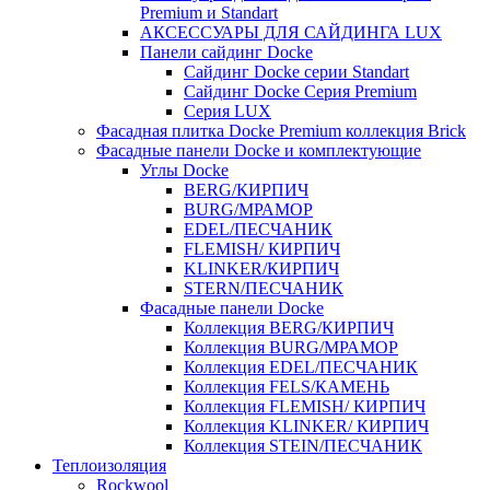
Premium и Standart
АКСЕССУАРЫ ДЛЯ САЙДИНГА LUX
Панели сайдинг Docke
Cайдинг Docke серии Standart
Сайдинг Docke Серия Premium
Серия LUX
Фасадная плитка Docke Premium коллекция Brick
Фасадные панели Docke и комплектующие
Углы Docke
BERG/КИРПИЧ
BURG/МРАМОР
EDEL/ПЕСЧАНИК
FLEMISH/ КИРПИЧ
KLINKER/КИРПИЧ
STERN/ПЕСЧАНИК
Фасадные панели Docke
Коллекция BERG/КИРПИЧ
Коллекция BURG/МРАМОР
Коллекция EDEL/ПЕСЧАНИК
Коллекция FELS/КАМЕНЬ
Коллекция FLEMISH/ КИРПИЧ
Коллекция KLINKER/ КИРПИЧ
Коллекция STEIN/ПЕСЧАНИК
Теплоизоляция
Rockwool