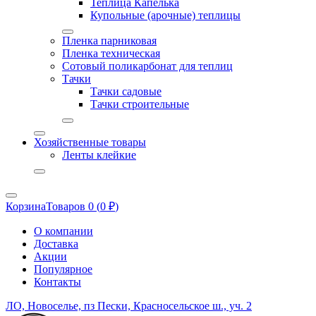
Теплица Капелька
Купольные (арочные) теплицы
Пленка парниковая
Пленка техническая
Сотовый поликарбонат для теплиц
Тачки
Тачки садовые
Тачки строительные
Хозяйственные товары
Ленты клейкие
Корзина
Товаров 0 (
0
₽
)
О компании
Доставка
Акции
Популярное
Контакты
ЛО, Новоселье, пз Пески, Красносельское ш., уч. 2