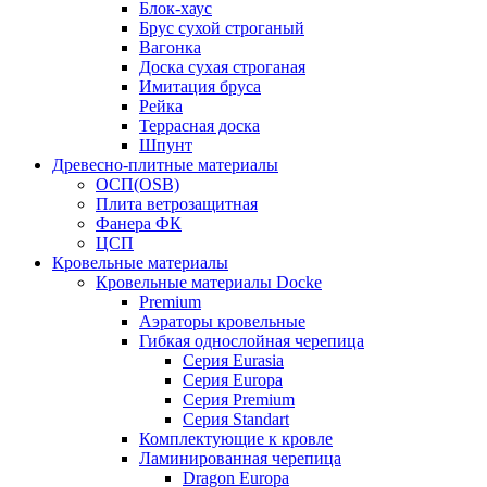
Блок-хаус
Брус сухой строганый
Вагонка
Доска сухая строганая
Имитация бруса
Рейка
Террасная доска
Шпунт
Древесно-плитные материалы
ОСП(OSB)
Плита ветрозащитная
Фанера ФК
ЦСП
Кровельные материалы
Кровельные материалы Docke
Premium
Аэраторы кровельные
Гибкая однослойная черепица
Серия Eurasia
Серия Europa
Серия Premium
Серия Standart
Комплектующие к кровле
Ламинированная черепица
Dragon Europa