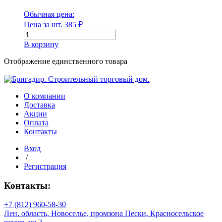
Обычная цена:
Цена за шт.
385
₽
Количество
товара
Диаметр
В корзину
Угол
ПНД
Отображение единственного товара
Диаметр наружный
компрессионный
50х50мм
О компании
Доставка
Диаметр наружный
Акции
Оплата
Диаметр внутренний
Контакты
Вход
/
Регистрация
Диаметр внутренний
Контакты:
Длина
+7 (812) 960-58-30
Лен. область, Новоселье, промзона Пески, Красносельское