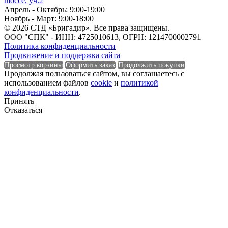
шоссе, уч.2
Апрель - Октябрь: 9:00-19:00
Длина
Ноябрь - Март: 9:00-18:00
© 2026 СТД «Бригадир». Все права защищены.
Единица измерения
ООО "СПК" - ИНН: 4725010613, ОГРН: 1214700002791
Политика конфиденциальности
Продвижение и поддержка сайта
Просмотр корзины
Оформить заказ
Продолжить покупки
Продолжая пользоваться сайтом, вы соглашаетесь с
использованием файлов
cookie
и
политикой
Единица измерения
конфиденциальности
.
Принять
Форма
Отказаться
Форма
Группа горючести
Группа горючести