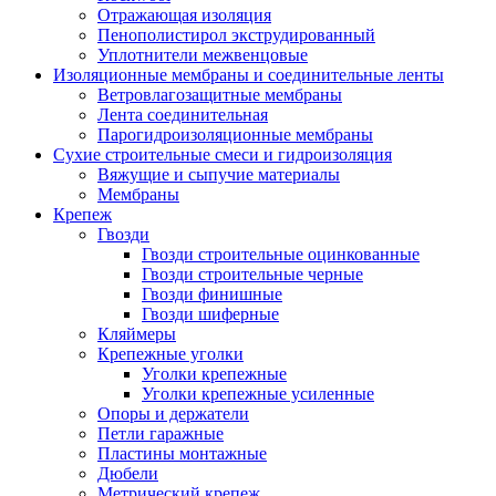
Отражающая изоляция
Пенополистирол экструдированный
Уплотнители межвенцовые
Изоляционные мембраны и соединительные ленты
Ветровлагозащитные мембраны
Лента соединительная
Парогидроизоляционные мембраны
Сухие строительные смеси и гидроизоляция
Вяжущие и сыпучие материалы
Мембраны
Крепеж
Гвозди
Гвозди строительные оцинкованные
Гвозди строительные черные
Гвозди финишные
Гвозди шиферные
Кляймеры
Крепежные уголки
Уголки крепежные
Уголки крепежные усиленные
Опоры и держатели
Петли гаражные
Пластины монтажные
Дюбели
Метрический крепеж