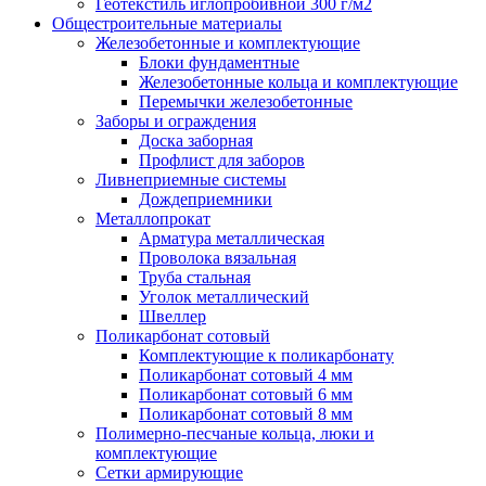
Геотекстиль иглопробивной 300 г/м2
Общестроительные материалы
Железобетонные и комплектующие
Блоки фундаментные
Железобетонные кольца и комплектующие
Перемычки железобетонные
Заборы и ограждения
Доска заборная
Профлист для заборов
Ливнеприемные системы
Дождеприемники
Металлопрокат
Арматура металлическая
Проволока вязальная
Труба стальная
Уголок металлический
Швеллер
Поликарбонат сотовый
Комплектующие к поликарбонату
Поликарбонат сотовый 4 мм
Поликарбонат сотовый 6 мм
Поликарбонат сотовый 8 мм
Полимерно-песчаные кольца, люки и
комплектующие
Сетки армирующие