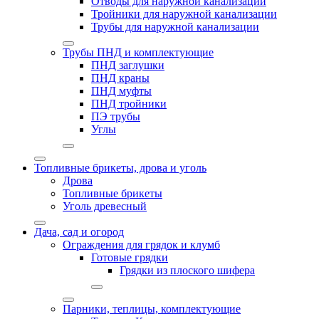
Отводы для наружной канализации
Тройники для наружной канализации
Трубы для наружной канализации
Трубы ПНД и комплектующие
ПНД заглушки
ПНД краны
ПНД муфты
ПНД тройники
ПЭ трубы
Углы
Топливные брикеты, дрова и уголь
Дрова
Топливные брикеты
Уголь древесный
Дача, сад и огород
Ограждения для грядок и клумб
Готовые грядки
Грядки из плоского шифера
Парники, теплицы, комплектующие