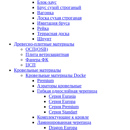
Блок-хаус
Брус сухой строганый
Вагонка
Доска сухая строганая
Имитация бруса
Рейка
Террасная доска
Шпунт
Древесно-плитные материалы
ОСП(OSB)
Плита ветрозащитная
Фанера ФК
ЦСП
Кровельные материалы
Кровельные материалы Docke
Premium
Аэраторы кровельные
Гибкая однослойная черепица
Серия Eurasia
Серия Europa
Серия Premium
Серия Standart
Комплектующие к кровле
Ламинированная черепица
Dragon Europa