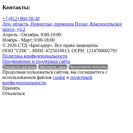
Единица измерения
Контакты:
+7 (812) 960-58-30
Лен. область, Новоселье, промзона Пески, Красносельское
шоссе, уч.2
Единица измерения
Апрель - Октябрь: 9:00-19:00
Ноябрь - Март: 9:00-18:00
Форма
© 2026 СТД «Бригадир». Все права защищены.
ООО "СПК" - ИНН: 4725010613, ОГРН: 1214700002791
Политика конфиденциальности
Продвижение и поддержка сайта
Просмотр корзины
Оформить заказ
Продолжить покупки
Форма
Продолжая пользоваться сайтом, вы соглашаетесь с
использованием файлов
cookie
и
политикой
Группа горючести
конфиденциальности
.
Принять
Отказаться
Группа горючести
Класс эмиссии