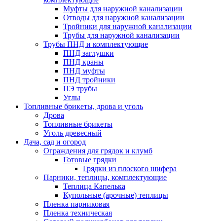
Муфты для наружной канализации
Отводы для наружной канализации
Тройники для наружной канализации
Трубы для наружной канализации
Трубы ПНД и комплектующие
ПНД заглушки
ПНД краны
ПНД муфты
ПНД тройники
ПЭ трубы
Углы
Топливные брикеты, дрова и уголь
Дрова
Топливные брикеты
Уголь древесный
Дача, сад и огород
Ограждения для грядок и клумб
Готовые грядки
Грядки из плоского шифера
Парники, теплицы, комплектующие
Теплица Капелька
Купольные (арочные) теплицы
Пленка парниковая
Пленка техническая