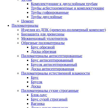
Комплектующие к двухслойным трубам
Трубы асбестоцементные и комплектующие
Трубы гофрированные
Трубы двуслойные
Цемент
Пиломатериалы
Изделия из ДПК (древесно-полимерный композит)
Биозащита для древесины
Межвенцовый уплотнитель
Обрезные пиломатериалы
Брус обрезной
Доска обрезная
Пиломатериалы антисептированные
Брус антисептированный
Брусок антисептированный
Доска антисептированная
Пиломатериалы естественной влажности
Брус
Брусок
Доска
Пиломатериалы сухие строганные
Блок-хаус
Брус сухой строганый
Вагонка
Доска сухая строганая