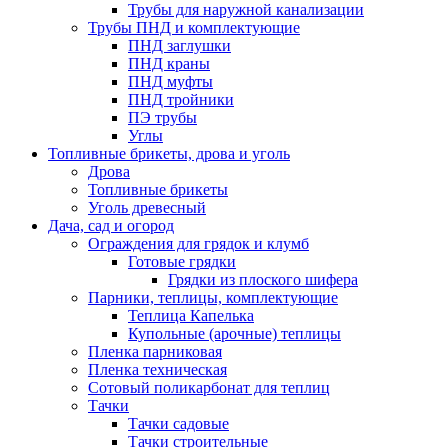
Трубы для наружной канализации
Трубы ПНД и комплектующие
ПНД заглушки
ПНД краны
ПНД муфты
ПНД тройники
ПЭ трубы
Углы
Топливные брикеты, дрова и уголь
Дрова
Топливные брикеты
Уголь древесный
Дача, сад и огород
Ограждения для грядок и клумб
Готовые грядки
Грядки из плоского шифера
Парники, теплицы, комплектующие
Теплица Капелька
Купольные (арочные) теплицы
Пленка парниковая
Пленка техническая
Сотовый поликарбонат для теплиц
Тачки
Тачки садовые
Тачки строительные