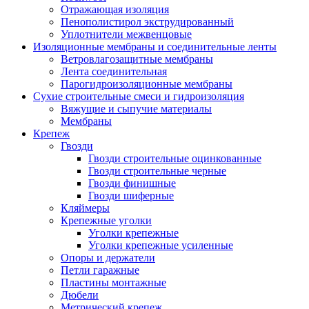
Отражающая изоляция
Пенополистирол экструдированный
Уплотнители межвенцовые
Изоляционные мембраны и соединительные ленты
Ветровлагозащитные мембраны
Лента соединительная
Парогидроизоляционные мембраны
Сухие строительные смеси и гидроизоляция
Вяжущие и сыпучие материалы
Мембраны
Крепеж
Гвозди
Гвозди строительные оцинкованные
Гвозди строительные черные
Гвозди финишные
Гвозди шиферные
Кляймеры
Крепежные уголки
Уголки крепежные
Уголки крепежные усиленные
Опоры и держатели
Петли гаражные
Пластины монтажные
Дюбели
Метрический крепеж