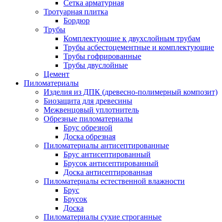
Сетка арматурная
Тротуарная плитка
Бордюр
Трубы
Комплектующие к двухслойным трубам
Трубы асбестоцементные и комплектующие
Трубы гофрированные
Трубы двуслойные
Цемент
Пиломатериалы
Изделия из ДПК (древесно-полимерный композит)
Биозащита для древесины
Межвенцовый уплотнитель
Обрезные пиломатериалы
Брус обрезной
Доска обрезная
Пиломатериалы антисептированные
Брус антисептированный
Брусок антисептированный
Доска антисептированная
Пиломатериалы естественной влажности
Брус
Брусок
Доска
Пиломатериалы сухие строганные