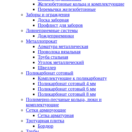
Железобетонные кольца и комплектующие
Перемычки железобетонные
Заборы и ограждения
Доска заборная
Профлист для заборов
Ливнеприемные системы
Дождеприемники
Металлопрокат
Арматура металлическая
Проволока вязальная
Труба стальная
Уголок металлический
Швеллер
Поликарбонат сотовый
Комплектующие к поликарбонату
Поликарбонат сотовый 4 мм
Поликарбонат сотовый 6 мм
Поликарбонат сотовый 8 мм
Полимерно-песчаные кольца, люки и
комплектующие
Сетки армирующие
Сетка арматурная
Тротуарная плитка
Бордюр
Трубы