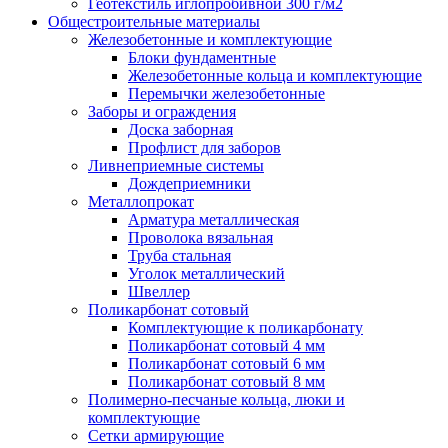
Геотекстиль иглопробивной 300 г/м2
Общестроительные материалы
Железобетонные и комплектующие
Блоки фундаментные
Железобетонные кольца и комплектующие
Перемычки железобетонные
Заборы и ограждения
Доска заборная
Профлист для заборов
Ливнеприемные системы
Дождеприемники
Металлопрокат
Арматура металлическая
Проволока вязальная
Труба стальная
Уголок металлический
Швеллер
Поликарбонат сотовый
Комплектующие к поликарбонату
Поликарбонат сотовый 4 мм
Поликарбонат сотовый 6 мм
Поликарбонат сотовый 8 мм
Полимерно-песчаные кольца, люки и
комплектующие
Сетки армирующие