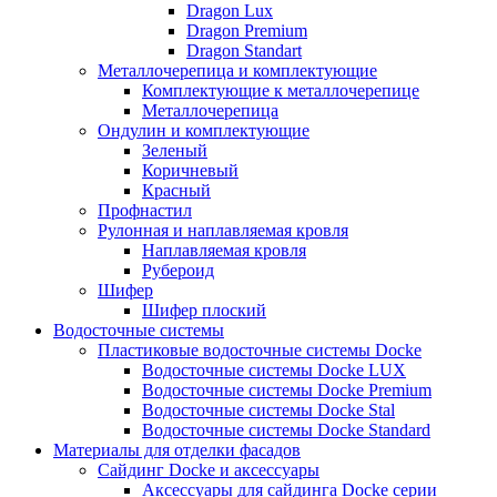
Dragon Lux
Dragon Premium
Dragon Standart
Металлочерепица и комплектующие
Комплектующие к металлочерепице
Металлочерепица
Ондулин и комплектующие
Зеленый
Коричневый
Красный
Профнастил
Рулонная и наплавляемая кровля
Наплавляемая кровля
Рубероид
Шифер
Шифер плоский
Водосточные системы
Пластиковые водосточные системы Docke
Водосточные системы Docke LUX
Водосточные системы Docke Premium
Водосточные системы Docke Stal
Водосточные системы Docke Standard
Материалы для отделки фасадов
Сайдинг Docke и аксессуары
Аксессуары для сайдинга Docke серии