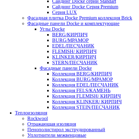
Cайдинг Docke серии Standart
Сайдинг Docke Серия Premium
Серия LUX
Фасадная плитка Docke Premium коллекция Brick
Фасадные панели Docke и комплектующие
Углы Docke
BERG/КИРПИЧ
BURG/МРАМОР
EDEL/ПЕСЧАНИК
FLEMISH/ КИРПИЧ
KLINKER/КИРПИЧ
STERN/ПЕСЧАНИК
Фасадные панели Docke
Коллекция BERG/КИРПИЧ
Коллекция BURG/МРАМОР
Коллекция EDEL/ПЕСЧАНИК
Коллекция FELS/КАМЕНЬ
Коллекция FLEMISH/ КИРПИЧ
Коллекция KLINKER/ КИРПИЧ
Коллекция STEIN/ПЕСЧАНИК
Теплоизоляция
Rockwool
Отражающая изоляция
Пенополистирол экструдированный
Уплотнители межвенцовые