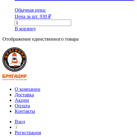
Диаметр
Обычная цена:
Цена за шт.
930
₽
Диаметр наружный
Количество
товара
В корзину
ОСБ
Плита
Отображение единственного товара
OSB-
Диаметр наружный
3
12*1250*2500
Диаметр внутренний
мм
Диаметр внутренний
О компании
Доставка
Длина
Акции
Оплата
Контакты
Вход
/
Длина
Регистрация