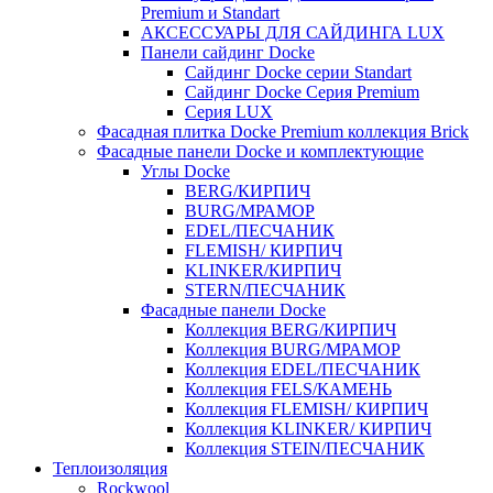
Premium и Standart
АКСЕССУАРЫ ДЛЯ САЙДИНГА LUX
Панели сайдинг Docke
Cайдинг Docke серии Standart
Сайдинг Docke Серия Premium
Серия LUX
Фасадная плитка Docke Premium коллекция Brick
Фасадные панели Docke и комплектующие
Углы Docke
BERG/КИРПИЧ
BURG/МРАМОР
EDEL/ПЕСЧАНИК
FLEMISH/ КИРПИЧ
KLINKER/КИРПИЧ
STERN/ПЕСЧАНИК
Фасадные панели Docke
Коллекция BERG/КИРПИЧ
Коллекция BURG/МРАМОР
Коллекция EDEL/ПЕСЧАНИК
Коллекция FELS/КАМЕНЬ
Коллекция FLEMISH/ КИРПИЧ
Коллекция KLINKER/ КИРПИЧ
Коллекция STEIN/ПЕСЧАНИК
Теплоизоляция
Rockwool