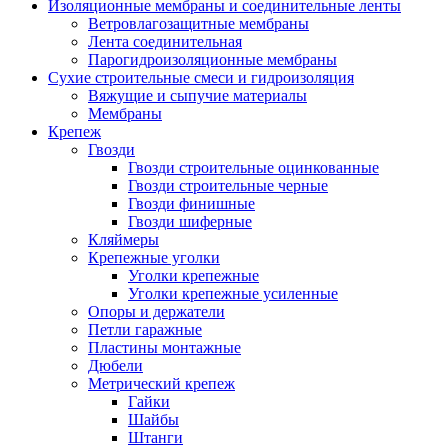
Изоляционные мембраны и соединительные ленты
Ветровлагозащитные мембраны
Лента соединительная
Парогидроизоляционные мембраны
Сухие строительные смеси и гидроизоляция
Вяжущие и сыпучие материалы
Мембраны
Крепеж
Гвозди
Гвозди строительные оцинкованные
Гвозди строительные черные
Гвозди финишные
Гвозди шиферные
Кляймеры
Крепежные уголки
Уголки крепежные
Уголки крепежные усиленные
Опоры и держатели
Петли гаражные
Пластины монтажные
Дюбели
Метрический крепеж
Гайки
Шайбы
Штанги