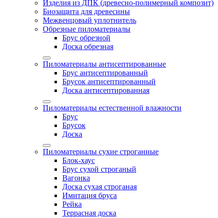
Изделия из ДПК (древесно-полимерный композит)
Биозащита для древесины
Межвенцовый уплотнитель
Обрезные пиломатериалы
Брус обрезной
Доска обрезная
Пиломатериалы антисептированные
Брус антисептированный
Брусок антисептированный
Доска антисептированная
Пиломатериалы естественной влажности
Брус
Брусок
Доска
Пиломатериалы сухие строганные
Блок-хаус
Брус сухой строганый
Вагонка
Доска сухая строганая
Имитация бруса
Рейка
Террасная доска