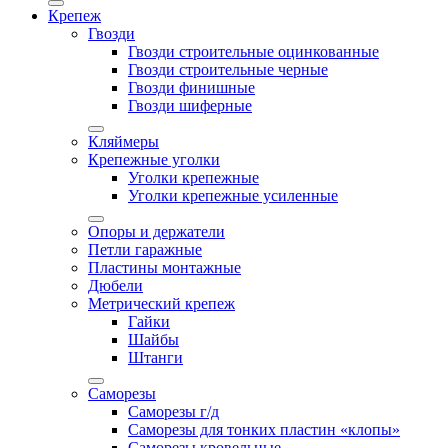
Крепеж
Гвозди
Гвозди строительные оцинкованные
Гвозди строительные черные
Гвозди финишные
Гвозди шиферные
Кляймеры
Крепежные уголки
Уголки крепежные
Уголки крепежные усиленные
Опоры и держатели
Петли гаражные
Пластины монтажные
Дюбели
Метрический крепеж
Гайки
Шайбы
Штанги
Саморезы
Саморезы г/д
Саморезы для тонких пластин «клопы»
Саморезы кровельные