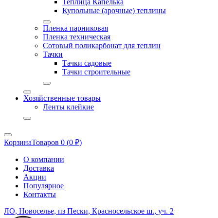
Теплица Капелька
Купольные (арочные) теплицы
Пленка парниковая
Пленка техническая
Сотовый поликарбонат для теплиц
Тачки
Тачки садовые
Тачки строительные
Хозяйственные товары
Ленты клейкие
Корзина
Товаров 0 (
0
₽
)
О компании
Доставка
Акции
Популярное
Контакты
ЛО, Новоселье, пз Пески, Красносельское ш., уч. 2