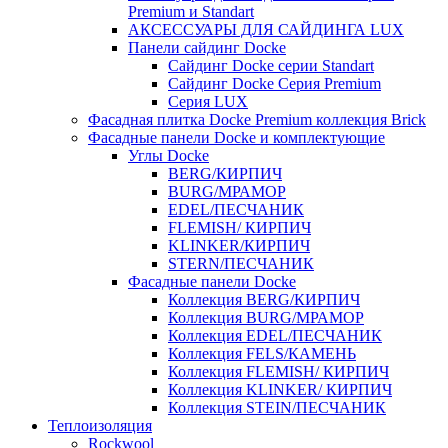
Premium и Standart
АКСЕССУАРЫ ДЛЯ САЙДИНГА LUX
Панели сайдинг Docke
Cайдинг Docke серии Standart
Сайдинг Docke Серия Premium
Серия LUX
Фасадная плитка Docke Premium коллекция Brick
Фасадные панели Docke и комплектующие
Углы Docke
BERG/КИРПИЧ
BURG/МРАМОР
EDEL/ПЕСЧАНИК
FLEMISH/ КИРПИЧ
KLINKER/КИРПИЧ
STERN/ПЕСЧАНИК
Фасадные панели Docke
Коллекция BERG/КИРПИЧ
Коллекция BURG/МРАМОР
Коллекция EDEL/ПЕСЧАНИК
Коллекция FELS/КАМЕНЬ
Коллекция FLEMISH/ КИРПИЧ
Коллекция KLINKER/ КИРПИЧ
Коллекция STEIN/ПЕСЧАНИК
Теплоизоляция
Rockwool