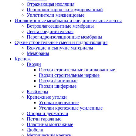
Отражающая изоляция
Пенополистирол экструдированный
Уплотнители межвенцовые
Изоляционные мембраны и соединительные ленты
Ветровлагозащитные мембраны
Лента соединительная
Парогидроизоляционные мембраны
Сухие строительные смеси и гидроизоляция
Вяжущие и сыпучие материалы
Мембраны
Крепеж
Гвозди
Гвозди строительные оцинкованные
Гвозди строительные черные
Гвозди финишные
Гвозди шиферные
Кляймеры
Крепежные уголки
Уголки крепежные
Уголки крепежные усиленные
Опоры и держатели
Петли гаражные
Пластины монтажные
Дюбели
Метрический крепеж