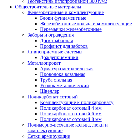
Геотекстиль иглопробивной 300 г/м2
Общестроительные материалы
Железобетонные и комплектующие
Блоки фундаментные
Железобетонные кольца и комплектующие
Перемычки железобетонные
Заборы и ограждения
Доска заборная
Профлист для заборов
Ливнеприемные системы
Дождеприемники
Металлопрокат
Арматура металлическая
Проволока вязальная
Труба стальная
Уголок металлический
Швеллер
Поликарбонат сотовый
Комплектующие к поликарбонату
Поликарбонат сотовый 4 мм
Поликарбонат сотовый 6 мм
Поликарбонат сотовый 8 мм
Полимерно-песчаные кольца, люки и
комплектующие
Сетки армирующие