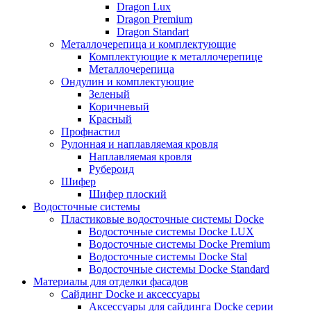
Dragon Lux
Dragon Premium
Dragon Standart
Металлочерепица и комплектующие
Комплектующие к металлочерепице
Металлочерепица
Ондулин и комплектующие
Зеленый
Коричневый
Красный
Профнастил
Рулонная и наплавляемая кровля
Наплавляемая кровля
Рубероид
Шифер
Шифер плоский
Водосточные системы
Пластиковые водосточные системы Docke
Водосточные системы Docke LUX
Водосточные системы Docke Premium
Водосточные системы Docke Stal
Водосточные системы Docke Standard
Материалы для отделки фасадов
Сайдинг Docke и аксессуары
Аксессуары для сайдинга Docke серии