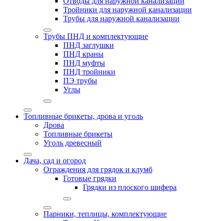
Отводы для наружной канализации
Тройники для наружной канализации
Трубы для наружной канализации
Трубы ПНД и комплектующие
ПНД заглушки
ПНД краны
ПНД муфты
ПНД тройники
ПЭ трубы
Углы
Топливные брикеты, дрова и уголь
Дрова
Топливные брикеты
Уголь древесный
Дача, сад и огород
Ограждения для грядок и клумб
Готовые грядки
Грядки из плоского шифера
Парники, теплицы, комплектующие