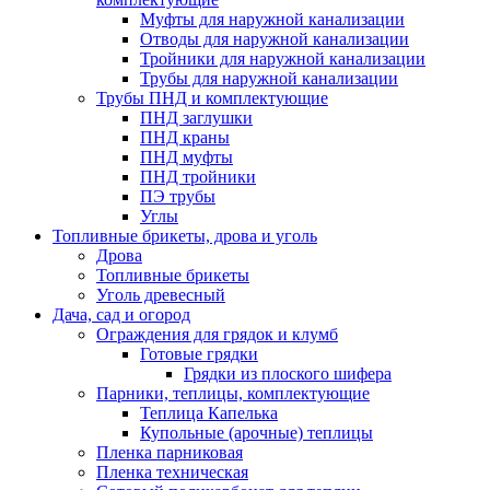
Муфты для наружной канализации
Отводы для наружной канализации
Тройники для наружной канализации
Трубы для наружной канализации
Трубы ПНД и комплектующие
ПНД заглушки
ПНД краны
ПНД муфты
ПНД тройники
ПЭ трубы
Углы
Топливные брикеты, дрова и уголь
Дрова
Топливные брикеты
Уголь древесный
Дача, сад и огород
Ограждения для грядок и клумб
Готовые грядки
Грядки из плоского шифера
Парники, теплицы, комплектующие
Теплица Капелька
Купольные (арочные) теплицы
Пленка парниковая
Пленка техническая