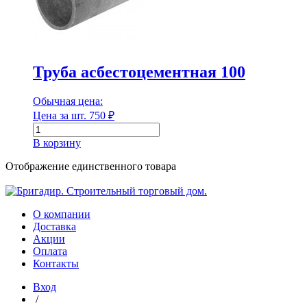
Диаметр
Труба асбестоцементная 100
Диаметр наружный
Обычная цена:
Цена за шт.
750
₽
Количество
товара
В корзину
Диаметр наружный
Труба
асбестоцементная
Отображение единственного товара
Диаметр внутренний
100
О компании
Доставка
Акции
Диаметр внутренний
Оплата
Контакты
Длина
Вход
/