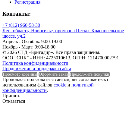
Регистрация
Длина
Контакты:
Единица измерения
+7 (812) 960-58-30
Лен. область, Новоселье, промзона Пески, Красносельское
шоссе, уч.2
Апрель - Октябрь: 9:00-19:00
Ноябрь - Март: 9:00-18:00
Единица измерения
© 2026 СТД «Бригадир». Все права защищены.
ООО "СПК" - ИНН: 4725010613, ОГРН: 1214700002791
Форма
Политика конфиденциальности
Продвижение и поддержка сайта
Просмотр корзины
Оформить заказ
Продолжить покупки
Продолжая пользоваться сайтом, вы соглашаетесь с
использованием файлов
cookie
и
политикой
Форма
конфиденциальности
.
Принять
Группа горючести
Отказаться
Группа горючести