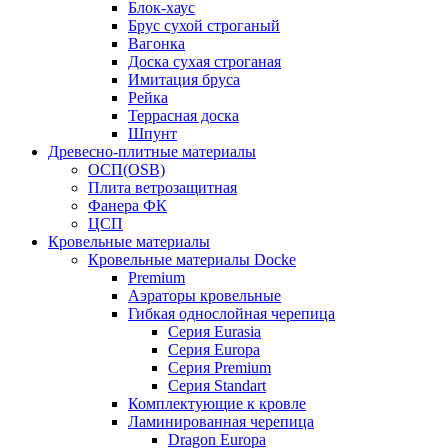
Блок-хаус
Брус сухой строганый
Вагонка
Доска сухая строганая
Имитация бруса
Рейка
Террасная доска
Шпунт
Древесно-плитные материалы
ОСП(OSB)
Плита ветрозащитная
Фанера ФК
ЦСП
Кровельные материалы
Кровельные материалы Docke
Premium
Аэраторы кровельные
Гибкая однослойная черепица
Серия Eurasia
Серия Europa
Серия Premium
Серия Standart
Комплектующие к кровле
Ламинированная черепица
Dragon Europa