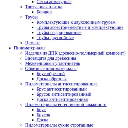
Сетка арматурная
Тротуарная плитка
Бордюр
Трубы
Комплектующие к двухслойным трубам
Трубы асбестоцементные и комплектующие
Трубы гофрированные
Трубы двуслойные
Цемент
Пиломатериалы
Изделия из ДПК (древесно-полимерный композит)
Биозащита для древесины
Межвенцовый уплотнитель
Обрезные пиломатериалы
Брус обрезной
Доска обрезная
Пиломатериалы антисептированные
Брус антисептированный
Брусок антисептированный
Доска антисептированная
Пиломатериалы естественной влажности
Брус
Брусок
Доска
Пиломатериалы сухие строганные