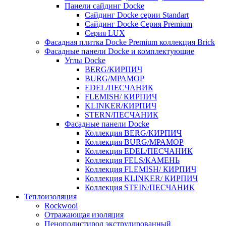
Панели сайдинг Docke
Cайдинг Docke серии Standart
Сайдинг Docke Серия Premium
Серия LUX
Фасадная плитка Docke Premium коллекция Brick
Фасадные панели Docke и комплектующие
Углы Docke
BERG/КИРПИЧ
BURG/МРАМОР
EDEL/ПЕСЧАНИК
FLEMISH/ КИРПИЧ
KLINKER/КИРПИЧ
STERN/ПЕСЧАНИК
Фасадные панели Docke
Коллекция BERG/КИРПИЧ
Коллекция BURG/МРАМОР
Коллекция EDEL/ПЕСЧАНИК
Коллекция FELS/КАМЕНЬ
Коллекция FLEMISH/ КИРПИЧ
Коллекция KLINKER/ КИРПИЧ
Коллекция STEIN/ПЕСЧАНИК
Теплоизоляция
Rockwool
Отражающая изоляция
Пенополистирол экструдированный