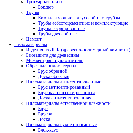
Тротуарная плитка
Бордюр
Трубы
Комплектующие к двухслойным трубам
Трубы асбестоцементные и комплектующие
Трубы гофрированные
Трубы двуслойные
Цемент
Пиломатериалы
Изделия из ДПК (древесно-полимерный композит)
Биозащита для древесины
Межвенцовый уплотнитель
Обрезные пиломатериалы
Брус обрезной
Доска обрезная
Пиломатериалы антисептированные
Брус антисептированный
Брусок антисептированный
Доска антисептированная
Пиломатериалы естественной влажности
Брус
Брусок
Доска
Пиломатериалы сухие строганные
Блок-хаус