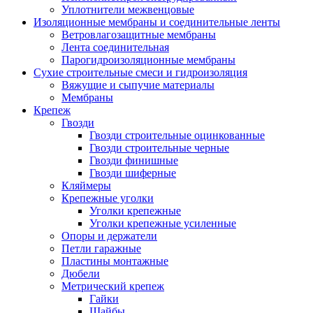
Уплотнители межвенцовые
Изоляционные мембраны и соединительные ленты
Ветровлагозащитные мембраны
Лента соединительная
Парогидроизоляционные мембраны
Сухие строительные смеси и гидроизоляция
Вяжущие и сыпучие материалы
Мембраны
Крепеж
Гвозди
Гвозди строительные оцинкованные
Гвозди строительные черные
Гвозди финишные
Гвозди шиферные
Кляймеры
Крепежные уголки
Уголки крепежные
Уголки крепежные усиленные
Опоры и держатели
Петли гаражные
Пластины монтажные
Дюбели
Метрический крепеж
Гайки
Шайбы