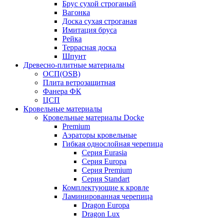
Брус сухой строганый
Вагонка
Доска сухая строганая
Имитация бруса
Рейка
Террасная доска
Шпунт
Древесно-плитные материалы
ОСП(OSB)
Плита ветрозащитная
Фанера ФК
ЦСП
Кровельные материалы
Кровельные материалы Docke
Premium
Аэраторы кровельные
Гибкая однослойная черепица
Серия Eurasia
Серия Europa
Серия Premium
Серия Standart
Комплектующие к кровле
Ламинированная черепица
Dragon Europa
Dragon Lux