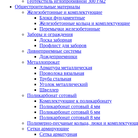
Геотекстиль иглопробивной 300 г/м2
Общестроительные материалы
Железобетонные и комплектующие
Блоки фундаментные
Железобетонные кольца и комплектующие
Перемычки железобетонные
Заборы и ограждения
Доска заборная
Профлист для заборов
Ливнеприемные системы
Дождеприемники
Металлопрокат
Арматура металлическая
Проволока вязальная
Труба стальная
Уголок металлический
Швеллер
Поликарбонат сотовый
Комплектующие к поликарбонату
Поликарбонат сотовый 4 мм
Поликарбонат сотовый 6 мм
Поликарбонат сотовый 8 мм
Полимерно-песчаные кольца, люки и комплектующ
Сетки армирующие
Сетка арматурная