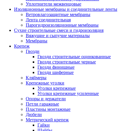
Уплотнители межвенцовые
Изоляционные мембраны и соединительные ленты
Ветровлагозащитные мембраны
Лента соединительная
Парогидроизоляционные мембраны
Сухие строительные смеси и гидроизоляция
Вяжущие и сыпучие материалы
Мембраны
Крепеж
Гвозди
Гвозди строительные оцинкованные
Гвозди строительные черные
Гвозди финишные
Гвозди шиферные
Кляймеры
Крепежные уголки
Уголки крепежные
Уголки крепежные усиленные
Опоры и держатели
Петли гаражные
Пластины монтажные
Дюбели
Метрический крепеж
Гайки
Шайбы