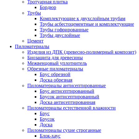
Тротуарная плитка
Бордюр
Трубы
Комплектующие к двухслойным трубам
Трубы асбестоцементные и комплектующие
Трубы гофрированные
Трубы двуслойные
Цемент
Пиломатериалы
Изделия из ДПК (древесно-полимерный композит)
Биозащита для древесины
Межвенцовый уплотнитель
Обрезные пиломатериалы
Брус обрезной
Доска обрезная
Пиломатериалы антисептированные
Брус антисептированный
Брусок антисептированный
Доска антисептированная
Пиломатериалы естественной влажности
Брус
Брусок
Доска
Пиломатериалы сухие строганные
Блок-хаус