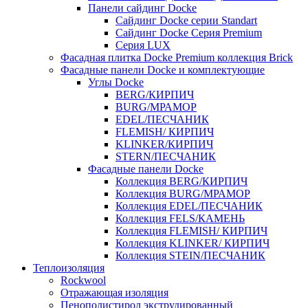
Панели сайдинг Docke
Cайдинг Docke серии Standart
Сайдинг Docke Серия Premium
Серия LUX
Фасадная плитка Docke Premium коллекция Brick
Фасадные панели Docke и комплектующие
Углы Docke
BERG/КИРПИЧ
BURG/МРАМОР
EDEL/ПЕСЧАНИК
FLEMISH/ КИРПИЧ
KLINKER/КИРПИЧ
STERN/ПЕСЧАНИК
Фасадные панели Docke
Коллекция BERG/КИРПИЧ
Коллекция BURG/МРАМОР
Коллекция EDEL/ПЕСЧАНИК
Коллекция FELS/КАМЕНЬ
Коллекция FLEMISH/ КИРПИЧ
Коллекция KLINKER/ КИРПИЧ
Коллекция STEIN/ПЕСЧАНИК
Теплоизоляция
Rockwool
Отражающая изоляция
Пенополистирол экструдированный