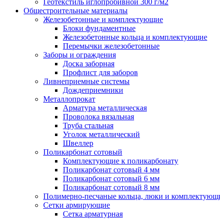
Геотекстиль иглопробивной 300 г/м2
Общестроительные материалы
Железобетонные и комплектующие
Блоки фундаментные
Железобетонные кольца и комплектующие
Перемычки железобетонные
Заборы и ограждения
Доска заборная
Профлист для заборов
Ливнеприемные системы
Дождеприемники
Металлопрокат
Арматура металлическая
Проволока вязальная
Труба стальная
Уголок металлический
Швеллер
Поликарбонат сотовый
Комплектующие к поликарбонату
Поликарбонат сотовый 4 мм
Поликарбонат сотовый 6 мм
Поликарбонат сотовый 8 мм
Полимерно-песчаные кольца, люки и комплектующ
Сетки армирующие
Сетка арматурная