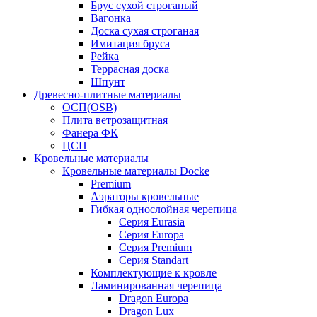
Брус сухой строганый
Вагонка
Доска сухая строганая
Имитация бруса
Рейка
Террасная доска
Шпунт
Древесно-плитные материалы
ОСП(OSB)
Плита ветрозащитная
Фанера ФК
ЦСП
Кровельные материалы
Кровельные материалы Docke
Premium
Аэраторы кровельные
Гибкая однослойная черепица
Серия Eurasia
Серия Europa
Серия Premium
Серия Standart
Комплектующие к кровле
Ламинированная черепица
Dragon Europa
Dragon Lux