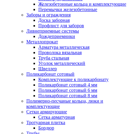
Железобетонные кольца и комплектующие
Перемычки железобетонные
Заборы и ограждения
Доска заборная
Профлист для заборов
Ливнеприемные системы
Дождеприемники
Металлопрокат
Арматура металлическая
Проволока вязальная
Труба стальная
Уголок металлический
Швеллер
Поликарбонат сотовый
Комплектующие к поликарбонату
Поликарбонат сотовый 4 мм
Поликарбонат сотовый 6 мм
Поликарбонат сотовый 8 мм
Полимерно-песчаные кольца, люки и
комплектующие
Сетки армирующие
Сетка арматурная
Тротуарная плитка
Бордюр
Трубы