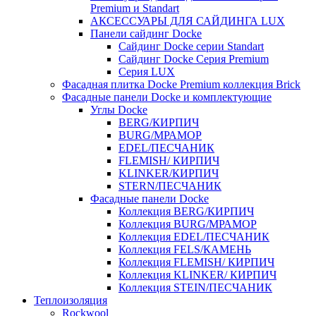
Premium и Standart
АКСЕССУАРЫ ДЛЯ САЙДИНГА LUX
Панели сайдинг Docke
Cайдинг Docke серии Standart
Сайдинг Docke Серия Premium
Серия LUX
Фасадная плитка Docke Premium коллекция Brick
Фасадные панели Docke и комплектующие
Углы Docke
BERG/КИРПИЧ
BURG/МРАМОР
EDEL/ПЕСЧАНИК
FLEMISH/ КИРПИЧ
KLINKER/КИРПИЧ
STERN/ПЕСЧАНИК
Фасадные панели Docke
Коллекция BERG/КИРПИЧ
Коллекция BURG/МРАМОР
Коллекция EDEL/ПЕСЧАНИК
Коллекция FELS/КАМЕНЬ
Коллекция FLEMISH/ КИРПИЧ
Коллекция KLINKER/ КИРПИЧ
Коллекция STEIN/ПЕСЧАНИК
Теплоизоляция
Rockwool