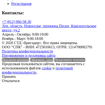
Единица измерения
Регистрация
Контакты:
+7 (812) 960-58-30
Единица измерения
Лен. область, Новоселье, промзона Пески, Красносельское
шоссе, уч.2
Форма
Апрель - Октябрь: 9:00-19:00
Ноябрь - Март: 9:00-18:00
© 2026 СТД «Бригадир». Все права защищены.
ООО "СПК" - ИНН: 4725010613, ОГРН: 1214700002791
Политика конфиденциальности
Форма
Продвижение и поддержка сайта
Просмотр корзины
Оформить заказ
Продолжить покупки
Продолжая пользоваться сайтом, вы соглашаетесь с
Группа горючести
использованием файлов
cookie
и
политикой
конфиденциальности
.
Принять
Отказаться
Группа горючести
Класс эмиссии