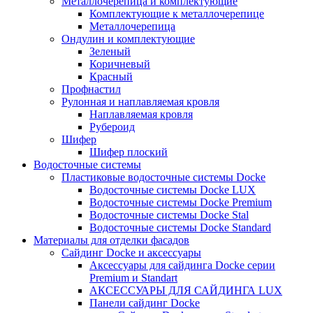
Металлочерепица и комплектующие
Комплектующие к металлочерепице
Металлочерепица
Ондулин и комплектующие
Зеленый
Коричневый
Красный
Профнастил
Рулонная и наплавляемая кровля
Наплавляемая кровля
Рубероид
Шифер
Шифер плоский
Водосточные системы
Пластиковые водосточные системы Docke
Водосточные системы Docke LUX
Водосточные системы Docke Premium
Водосточные системы Docke Stal
Водосточные системы Docke Standard
Материалы для отделки фасадов
Сайдинг Docke и аксессуары
Аксессуары для сайдинга Docke серии
Premium и Standart
АКСЕССУАРЫ ДЛЯ САЙДИНГА LUX
Панели сайдинг Docke