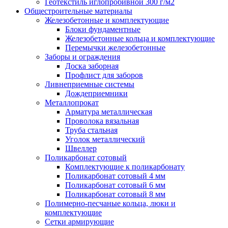
Геотекстиль иглопробивной 300 г/м2
Общестроительные материалы
Железобетонные и комплектующие
Блоки фундаментные
Железобетонные кольца и комплектующие
Перемычки железобетонные
Заборы и ограждения
Доска заборная
Профлист для заборов
Ливнеприемные системы
Дождеприемники
Металлопрокат
Арматура металлическая
Проволока вязальная
Труба стальная
Уголок металлический
Швеллер
Поликарбонат сотовый
Комплектующие к поликарбонату
Поликарбонат сотовый 4 мм
Поликарбонат сотовый 6 мм
Поликарбонат сотовый 8 мм
Полимерно-песчаные кольца, люки и
комплектующие
Сетки армирующие