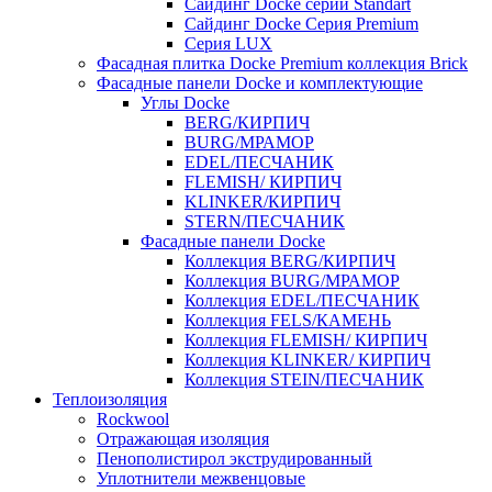
Cайдинг Docke серии Standart
Сайдинг Docke Серия Premium
Серия LUX
Фасадная плитка Docke Premium коллекция Brick
Фасадные панели Docke и комплектующие
Углы Docke
BERG/КИРПИЧ
BURG/МРАМОР
EDEL/ПЕСЧАНИК
FLEMISH/ КИРПИЧ
KLINKER/КИРПИЧ
STERN/ПЕСЧАНИК
Фасадные панели Docke
Коллекция BERG/КИРПИЧ
Коллекция BURG/МРАМОР
Коллекция EDEL/ПЕСЧАНИК
Коллекция FELS/КАМЕНЬ
Коллекция FLEMISH/ КИРПИЧ
Коллекция KLINKER/ КИРПИЧ
Коллекция STEIN/ПЕСЧАНИК
Теплоизоляция
Rockwool
Отражающая изоляция
Пенополистирол экструдированный
Уплотнители межвенцовые