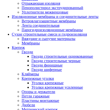
Отражающая изоляция
Пенополистирол экструдированный
Уплотнители межвенцовые
Изоляционные мембраны и соединительные ленты
Ветровлагозащитные мембраны
Лента соединительная
Парогидроизоляционные мембраны
Сухие строительные смеси и гидроизоляция
Вяжущие и сыпучие материалы
Мембраны
Крепеж
Гвозди
Гвозди строительные оцинкованные
Гвозди строительные черные
Гвозди финишные
Гвозди шиферные
Кляймеры
Крепежные уголки
Уголки крепежные
Уголки крепежные усиленные
Опоры и держатели
Петли гаражные
Пластины монтажные
Дюбели
Метрический крепеж