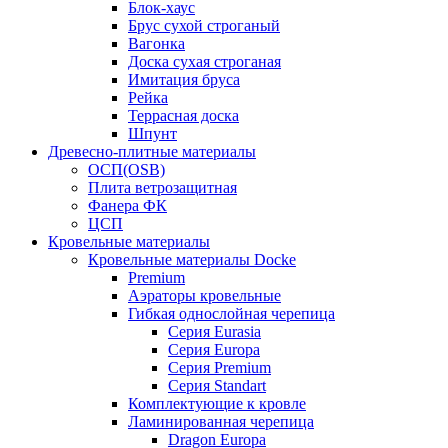
Блок-хаус
Брус сухой строганый
Вагонка
Доска сухая строганая
Имитация бруса
Рейка
Террасная доска
Шпунт
Древесно-плитные материалы
ОСП(OSB)
Плита ветрозащитная
Фанера ФК
ЦСП
Кровельные материалы
Кровельные материалы Docke
Premium
Аэраторы кровельные
Гибкая однослойная черепица
Серия Eurasia
Серия Europa
Серия Premium
Серия Standart
Комплектующие к кровле
Ламинированная черепица
Dragon Europa