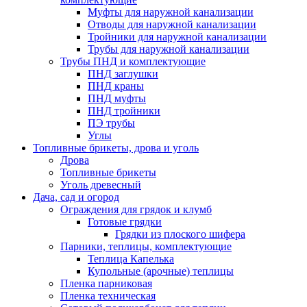
Муфты для наружной канализации
Отводы для наружной канализации
Тройники для наружной канализации
Трубы для наружной канализации
Трубы ПНД и комплектующие
ПНД заглушки
ПНД краны
ПНД муфты
ПНД тройники
ПЭ трубы
Углы
Топливные брикеты, дрова и уголь
Дрова
Топливные брикеты
Уголь древесный
Дача, сад и огород
Ограждения для грядок и клумб
Готовые грядки
Грядки из плоского шифера
Парники, теплицы, комплектующие
Теплица Капелька
Купольные (арочные) теплицы
Пленка парниковая
Пленка техническая