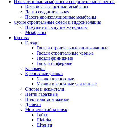
Изоляционные мембраны и соединительные ленты
Ветровлагозащитные мембраны
Лента соединительная
Парогидроизоляционные мембраны
Сухие строительные смеси и гидроизоляция
Вяжущие и сыпучие материалы
Мембраны
Крепеж
Гвозди
Гвозди строительные оцинкованные
Гвозди строительные черные
Гвозди финишные
Гвозди шиферные
Кляймеры
Крепежные уголки
Уголки крепежные
Уголки крепежные усиленные
Опоры и держатели
Петли гаражные
Пластины монтажные
Дюбели
Метрический крепеж
Гайки
Шайбы
Штанги