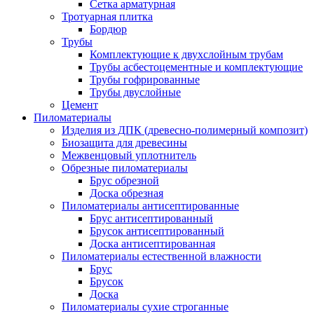
Сетка арматурная
Тротуарная плитка
Бордюр
Трубы
Комплектующие к двухслойным трубам
Трубы асбестоцементные и комплектующие
Трубы гофрированные
Трубы двуслойные
Цемент
Пиломатериалы
Изделия из ДПК (древесно-полимерный композит)
Биозащита для древесины
Межвенцовый уплотнитель
Обрезные пиломатериалы
Брус обрезной
Доска обрезная
Пиломатериалы антисептированные
Брус антисептированный
Брусок антисептированный
Доска антисептированная
Пиломатериалы естественной влажности
Брус
Брусок
Доска
Пиломатериалы сухие строганные