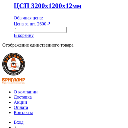
ЦСП 3200х1200х12мм
Диаметр
Обычная цена:
Диаметр наружный
Цена за шт.
2600
₽
Количество
товара
В корзину
ЦСП
3200х1200х12мм
Диаметр наружный
Отображение единственного товара
Диаметр внутренний
Диаметр внутренний
О компании
Длина
Доставка
Акции
Оплата
Контакты
Длина
Вход
/