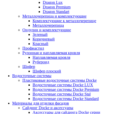
Dragon Lux
Dragon Premium
Dragon Standart
Металлочерепица и комплектующие
Комплектующие к металлочерепице
Металлочерепица
Ондулин и комплектующие
Зеленый
Коричневый
Красный
Профнастил
Рулонная и наплавляемая кровля
Наплавляемая кровля
Рубероид
Шифер
Шифер плоский
Водосточные системы
Пластиковые водосточные системы Docke
Водосточные системы Docke LUX
Водосточные системы Docke Premium
Водосточные системы Docke Stal
Водосточные системы Docke Standard
Материалы для отделки фасадов
Сайдинг Docke и аксессуары
Аксессуары для сайдинга Docke серии