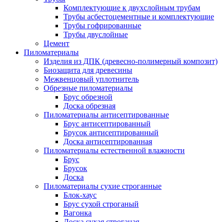
Комплектующие к двухслойным трубам
Трубы асбестоцементные и комплектующие
Трубы гофрированные
Трубы двуслойные
Цемент
Пиломатериалы
Изделия из ДПК (древесно-полимерный композит)
Биозащита для древесины
Межвенцовый уплотнитель
Обрезные пиломатериалы
Брус обрезной
Доска обрезная
Пиломатериалы антисептированные
Брус антисептированный
Брусок антисептированный
Доска антисептированная
Пиломатериалы естественной влажности
Брус
Брусок
Доска
Пиломатериалы сухие строганные
Блок-хаус
Брус сухой строганый
Вагонка
Доска сухая строганая