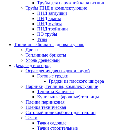
Трубы для наружной канализации
Трубы ПНД и комплектующие
ПНД заглушки
ПНД краны
ПНД муфты
ПНД тройники
ПЭ трубы
Углы
Топливные брикеты, дрова и уголь
Дрова
Топливные брикеты
Уголь древесный
Дача, сад и огород
Ограждения для грядок и клумб
Готовые грядки
Грядки из плоского шифера
Парники, теплицы, комплектующие
Теплица Капелька
Купольные (арочные) теплицы
Пленка парниковая
Пленка техническая
Сотовый поликарбонат для теплиц
Тачки
Тачки садовые
Тачки строительные