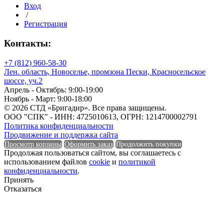
Группа горючести
Вход
/
Класс эмиссии
Регистрация
Контакты:
+7 (812) 960-58-30
Класс эмиссии
Лен. область, Новоселье, промзона Пески, Красносельское
шоссе, уч.2
Количество в 1 м³
Апрель - Октябрь: 9:00-19:00
Ноябрь - Март: 9:00-18:00
© 2026 СТД «Бригадир». Все права защищены.
ООО "СПК" - ИНН: 4725010613, ОГРН: 1214700002791
Политика конфиденциальности
Количество в 1 м³
Продвижение и поддержка сайта
Просмотр корзины
Оформить заказ
Продолжить покупки
Количество в тонне
Продолжая пользоваться сайтом, вы соглашаетесь с
использованием файлов
cookie
и
политикой
конфиденциальности
.
Принять
Отказаться
Количество в тонне
Количество в упаковке