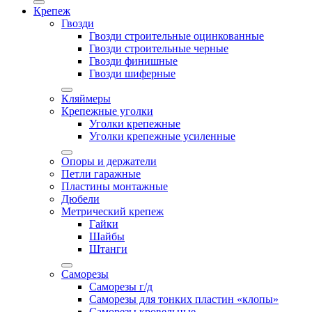
Крепеж
Гвозди
Гвозди строительные оцинкованные
Гвозди строительные черные
Гвозди финишные
Гвозди шиферные
Кляймеры
Крепежные уголки
Уголки крепежные
Уголки крепежные усиленные
Опоры и держатели
Петли гаражные
Пластины монтажные
Дюбели
Метрический крепеж
Гайки
Шайбы
Штанги
Саморезы
Саморезы г/д
Саморезы для тонких пластин «клопы»
Саморезы кровельные