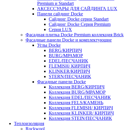
Premium и Standart
АКСЕССУАРЫ ДЛЯ САЙДИНГА LUX
Панели сайдинг Docke
Cайдинг Docke серии Standart
Сайдинг Docke Серия Premium
Серия LUX
Фасадная плитка Docke Premium коллекция Brick
Фасадные панели Docke и комплектующие
Углы Docke
BERG/КИРПИЧ
BURG/МРАМОР
EDEL/ПЕСЧАНИК
FLEMISH/ КИРПИЧ
KLINKER/КИРПИЧ
STERN/ПЕСЧАНИК
Фасадные панели Docke
Коллекция BERG/КИРПИЧ
Коллекция BURG/МРАМОР
Коллекция EDEL/ПЕСЧАНИК
Коллекция FELS/КАМЕНЬ
Коллекция FLEMISH/ КИРПИЧ
Коллекция KLINKER/ КИРПИЧ
Коллекция STEIN/ПЕСЧАНИК
Теплоизоляция
Rockwool