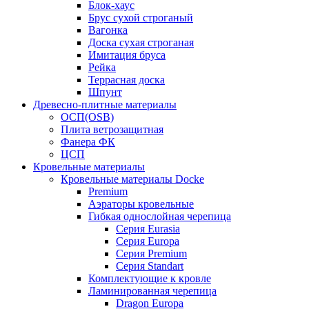
Блок-хаус
Брус сухой строганый
Вагонка
Доска сухая строганая
Имитация бруса
Рейка
Террасная доска
Шпунт
Древесно-плитные материалы
ОСП(OSB)
Плита ветрозащитная
Фанера ФК
ЦСП
Кровельные материалы
Кровельные материалы Docke
Premium
Аэраторы кровельные
Гибкая однослойная черепица
Серия Eurasia
Серия Europa
Серия Premium
Серия Standart
Комплектующие к кровле
Ламинированная черепица
Dragon Europa