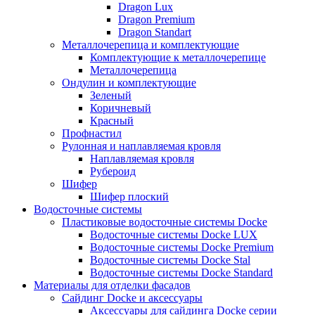
Dragon Lux
Dragon Premium
Dragon Standart
Металлочерепица и комплектующие
Комплектующие к металлочерепице
Металлочерепица
Ондулин и комплектующие
Зеленый
Коричневый
Красный
Профнастил
Рулонная и наплавляемая кровля
Наплавляемая кровля
Рубероид
Шифер
Шифер плоский
Водосточные системы
Пластиковые водосточные системы Docke
Водосточные системы Docke LUX
Водосточные системы Docke Premium
Водосточные системы Docke Stal
Водосточные системы Docke Standard
Материалы для отделки фасадов
Сайдинг Docke и аксессуары
Аксессуары для сайдинга Docke серии