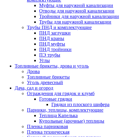
Муфты для наружной канализации
Отводы для наружной канализации
Тройники для наружной канализации
Трубы для наружной канализации
Трубы ПНД и комплектующие
ПНД заглушки
ПНД краны
ПНД муфты
ПНД тройники
ПЭ трубы
Углы
Топливные брикеты, дрова и уголь
Дрова
Топливные брикеты
Уголь древесный
Дача, сад и огород
Ограждения для грядок и клумб
Готовые грядки
Грядки из плоского шифера
Парники, теплицы, комплектующие
Теплица Капелька
Купольные (арочные) теплицы
Пленка парниковая
Пленка техническая