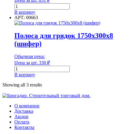
Цена за шт.
831
₽
Количество
товара
В корзину
Длина
Имитатор
АРТ: 00663
бруса
20х146х6000
Единица измерения
мм
Полоса для грядок 1750х300х8
хвоя
(шифер)
"АВ"
Единица измерения
Обычная цена:
Цена за шт.
330
₽
Форма
Количество
товара
В корзину
Полоса
для
Showing all 3 results
грядок
Форма
1750х300х8
(шифер)
О компании
Группа горючести
Доставка
Акции
Оплата
Контакты