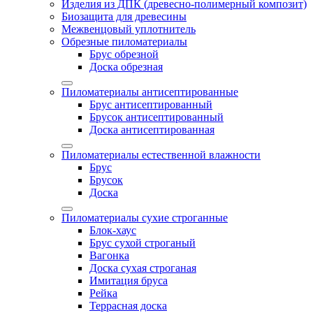
Изделия из ДПК (древесно-полимерный композит)
Биозащита для древесины
Межвенцовый уплотнитель
Обрезные пиломатериалы
Брус обрезной
Доска обрезная
Пиломатериалы антисептированные
Брус антисептированный
Брусок антисептированный
Доска антисептированная
Пиломатериалы естественной влажности
Брус
Брусок
Доска
Пиломатериалы сухие строганные
Блок-хаус
Брус сухой строганый
Вагонка
Доска сухая строганая
Имитация бруса
Рейка
Террасная доска