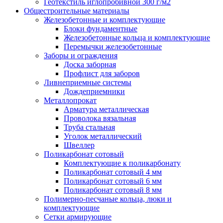
Геотекстиль иглопробивной 300 г/м2
Общестроительные материалы
Железобетонные и комплектующие
Блоки фундаментные
Железобетонные кольца и комплектующие
Перемычки железобетонные
Заборы и ограждения
Доска заборная
Профлист для заборов
Ливнеприемные системы
Дождеприемники
Металлопрокат
Арматура металлическая
Проволока вязальная
Труба стальная
Уголок металлический
Швеллер
Поликарбонат сотовый
Комплектующие к поликарбонату
Поликарбонат сотовый 4 мм
Поликарбонат сотовый 6 мм
Поликарбонат сотовый 8 мм
Полимерно-песчаные кольца, люки и
комплектующие
Сетки армирующие