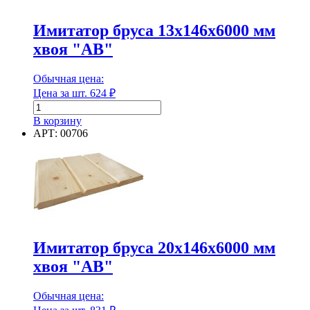
Диаметр
Имитатор бруса 13х146х6000 мм
хвоя "АВ"
Диаметр
Обычная цена:
Цена за шт.
624
₽
Диаметр наружный
Количество
товара
В корзину
Имитатор
АРТ: 00706
бруса
13х146х6000
Диаметр наружный
мм
хвоя
"АВ"
Диаметр внутренний
Имитатор бруса 20х146х6000 мм
Диаметр внутренний
хвоя "АВ"
Длина
Обычная цена: