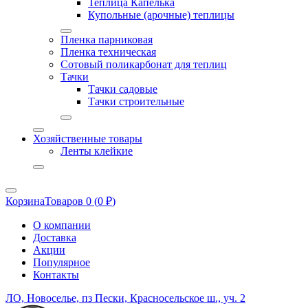
Теплица Капелька
Купольные (арочные) теплицы
Пленка парниковая
Пленка техническая
Сотовый поликарбонат для теплиц
Тачки
Тачки садовые
Тачки строительные
Хозяйственные товары
Ленты клейкие
Корзина
Товаров 0 (
0
₽
)
О компании
Доставка
Акции
Популярное
Контакты
ЛО, Новоселье, пз Пески, Красносельское ш., уч. 2