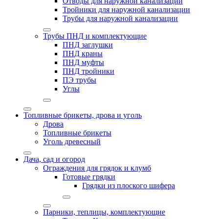
Отводы для наружной канализации
Тройники для наружной канализации
Трубы для наружной канализации
Трубы ПНД и комплектующие
ПНД заглушки
ПНД краны
ПНД муфты
ПНД тройники
ПЭ трубы
Углы
Топливные брикеты, дрова и уголь
Дрова
Топливные брикеты
Уголь древесный
Дача, сад и огород
Ограждения для грядок и клумб
Готовые грядки
Грядки из плоского шифера
Парники, теплицы, комплектующие