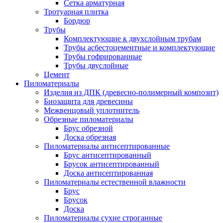
Сетка арматурная
Тротуарная плитка
Бордюр
Трубы
Комплектующие к двухслойным трубам
Трубы асбестоцементные и комплектующие
Трубы гофрированные
Трубы двуслойные
Цемент
Пиломатериалы
Изделия из ДПК (древесно-полимерный композит)
Биозащита для древесины
Межвенцовый уплотнитель
Обрезные пиломатериалы
Брус обрезной
Доска обрезная
Пиломатериалы антисептированные
Брус антисептированный
Брусок антисептированный
Доска антисептированная
Пиломатериалы естественной влажности
Брус
Брусок
Доска
Пиломатериалы сухие строганные