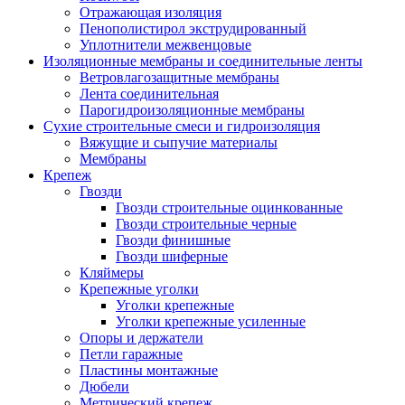
Отражающая изоляция
Пенополистирол экструдированный
Уплотнители межвенцовые
Изоляционные мембраны и соединительные ленты
Ветровлагозащитные мембраны
Лента соединительная
Парогидроизоляционные мембраны
Сухие строительные смеси и гидроизоляция
Вяжущие и сыпучие материалы
Мембраны
Крепеж
Гвозди
Гвозди строительные оцинкованные
Гвозди строительные черные
Гвозди финишные
Гвозди шиферные
Кляймеры
Крепежные уголки
Уголки крепежные
Уголки крепежные усиленные
Опоры и держатели
Петли гаражные
Пластины монтажные
Дюбели
Метрический крепеж