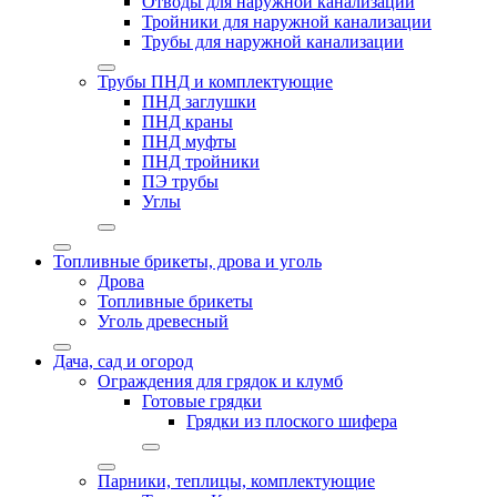
Отводы для наружной канализации
Тройники для наружной канализации
Трубы для наружной канализации
Трубы ПНД и комплектующие
ПНД заглушки
ПНД краны
ПНД муфты
ПНД тройники
ПЭ трубы
Углы
Топливные брикеты, дрова и уголь
Дрова
Топливные брикеты
Уголь древесный
Дача, сад и огород
Ограждения для грядок и клумб
Готовые грядки
Грядки из плоского шифера
Парники, теплицы, комплектующие