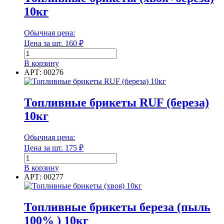
Группа горючести
10кг
Класс эмиссии
Обычная цена:
Цена за шт.
160
₽
Количество
товара
В корзину
Класс эмиссии
Топливные
АРТ: 00276
брикеты
Количество в 1 м³
(хвоя+береза)
10кг
Топливные брикеты RUF (береза)
10кг
Количество в 1 м³
Обычная цена:
Цена за шт.
175
₽
Количество в тонне
Количество
товара
В корзину
Топливные
АРТ: 00277
брикеты
RUF
Количество в тонне
(береза)
Топливные брикеты береза (пыль
10кг
Количество в упаковке
100% ) 10кг