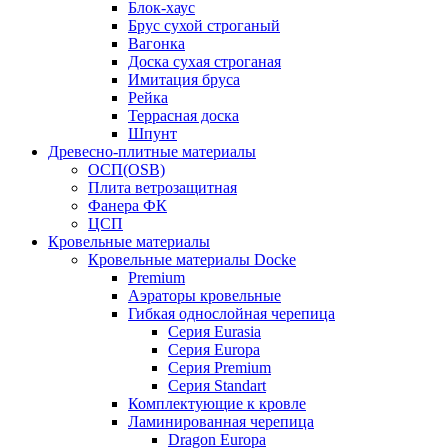
Блок-хаус
Брус сухой строганый
Вагонка
Доска сухая строганая
Имитация бруса
Рейка
Террасная доска
Шпунт
Древесно-плитные материалы
ОСП(OSB)
Плита ветрозащитная
Фанера ФК
ЦСП
Кровельные материалы
Кровельные материалы Docke
Premium
Аэраторы кровельные
Гибкая однослойная черепица
Серия Eurasia
Серия Europa
Серия Premium
Серия Standart
Комплектующие к кровле
Ламинированная черепица
Dragon Europa