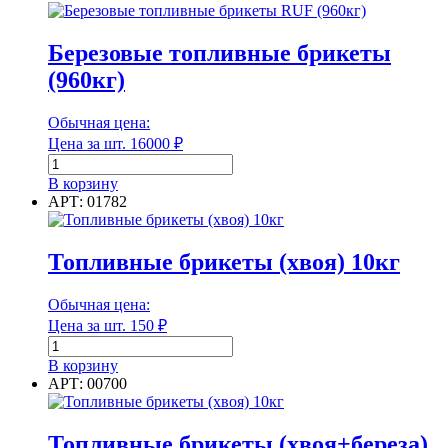
пыль
топливные
брикеты
Березовые топливные брикеты
Длина
(960кг)
(960кг)
Единица измерения
Обычная цена:
Цена за шт.
16000
₽
Количество
товара
В корзину
Единица измерения
Березовые
АРТ: 01782
топливные
Форма
брикеты
(960кг)
Топливные брикеты (хвоя) 10кг
Обычная цена:
Форма
Цена за шт.
150
₽
Количество
Группа горючести
товара
В корзину
Топливные
АРТ: 00700
брикеты
(хвоя)
10кг
Топливные брикеты (хвоя+береза)