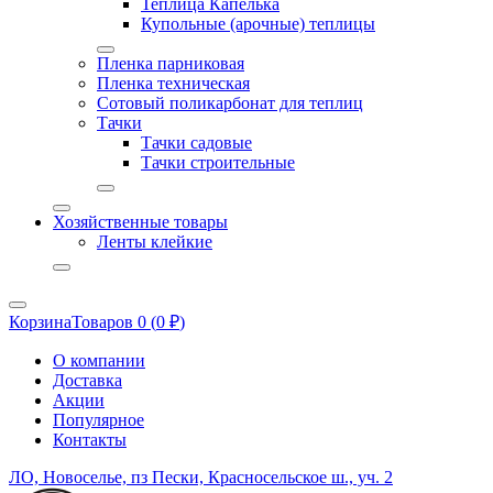
Теплица Капелька
Купольные (арочные) теплицы
Пленка парниковая
Пленка техническая
Сотовый поликарбонат для теплиц
Тачки
Тачки садовые
Тачки строительные
Хозяйственные товары
Ленты клейкие
Корзина
Товаров 0 (
0
₽
)
О компании
Доставка
Акции
Популярное
Контакты
ЛО, Новоселье, пз Пески, Красносельское ш., уч. 2