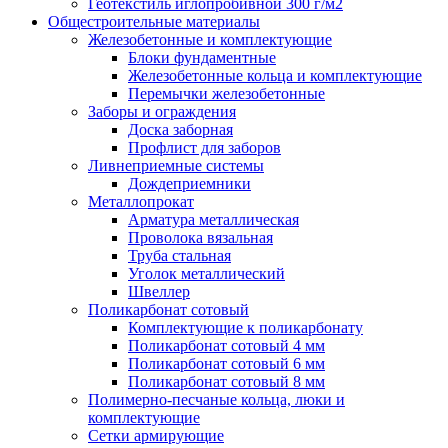
Геотекстиль иглопробивной 300 г/м2
Общестроительные материалы
Железобетонные и комплектующие
Блоки фундаментные
Железобетонные кольца и комплектующие
Перемычки железобетонные
Заборы и ограждения
Доска заборная
Профлист для заборов
Ливнеприемные системы
Дождеприемники
Металлопрокат
Арматура металлическая
Проволока вязальная
Труба стальная
Уголок металлический
Швеллер
Поликарбонат сотовый
Комплектующие к поликарбонату
Поликарбонат сотовый 4 мм
Поликарбонат сотовый 6 мм
Поликарбонат сотовый 8 мм
Полимерно-песчаные кольца, люки и
комплектующие
Сетки армирующие