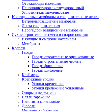
Отражающая изоляция
Пенополистирол экструдированный
Уплотнители межвенцовые
Изоляционные мембраны и соединительные ленты
Ветровлагозащитные мембраны
Лента соединительная
Парогидроизоляционные мембраны
Сухие строительные смеси и гидроизоляция
Вяжущие и сыпучие материалы
Мембраны
Крепеж
Гвозди
Гвозди строительные оцинкованные
Гвозди строительные черные
Гвозди финишные
Гвозди шиферные
Кляймеры
Крепежные уголки
Уголки крепежные
Уголки крепежные усиленные
Опоры и держатели
Петли гаражные
Пластины монтажные
Дюбели
Метрический крепеж