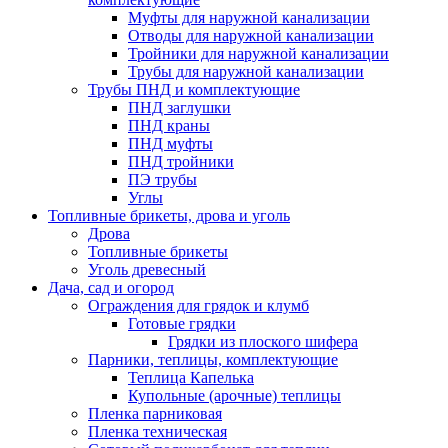
Муфты для наружной канализации
Отводы для наружной канализации
Тройники для наружной канализации
Трубы для наружной канализации
Трубы ПНД и комплектующие
ПНД заглушки
ПНД краны
ПНД муфты
ПНД тройники
ПЭ трубы
Углы
Топливные брикеты, дрова и уголь
Дрова
Топливные брикеты
Уголь древесный
Дача, сад и огород
Ограждения для грядок и клумб
Готовые грядки
Грядки из плоского шифера
Парники, теплицы, комплектующие
Теплица Капелька
Купольные (арочные) теплицы
Пленка парниковая
Пленка техническая