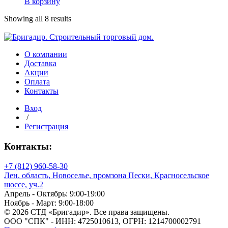
В корзину
Хвойно-
Марка плотности
березовые
Showing all 8 results
топливные
Марка по морозостойкости (F)
брикеты
(960
кг)
О компании
Доставка
Акции
Марка по морозостойкости (F)
Оплата
Контакты
Марка стали
Вход
/
Регистрация
Контакты:
Марка стали
+7 (812) 960-58-30
Мин. рабочая температура
Лен. область, Новоселье, промзона Пески, Красносельское
шоссе, уч.2
Апрель - Октябрь: 9:00-19:00
Ноябрь - Март: 9:00-18:00
© 2026 СТД «Бригадир». Все права защищены.
Мин. рабочая температура
ООО "СПК" - ИНН: 4725010613, ОГРН: 1214700002791