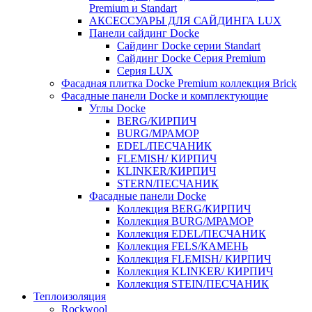
Premium и Standart
АКСЕССУАРЫ ДЛЯ САЙДИНГА LUX
Панели сайдинг Docke
Cайдинг Docke серии Standart
Сайдинг Docke Серия Premium
Серия LUX
Фасадная плитка Docke Premium коллекция Brick
Фасадные панели Docke и комплектующие
Углы Docke
BERG/КИРПИЧ
BURG/МРАМОР
EDEL/ПЕСЧАНИК
FLEMISH/ КИРПИЧ
KLINKER/КИРПИЧ
STERN/ПЕСЧАНИК
Фасадные панели Docke
Коллекция BERG/КИРПИЧ
Коллекция BURG/МРАМОР
Коллекция EDEL/ПЕСЧАНИК
Коллекция FELS/КАМЕНЬ
Коллекция FLEMISH/ КИРПИЧ
Коллекция KLINKER/ КИРПИЧ
Коллекция STEIN/ПЕСЧАНИК
Теплоизоляция
Rockwool