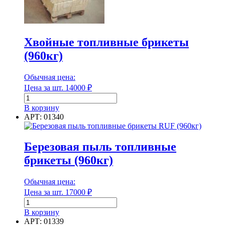
Диаметр
Хвойные топливные брикеты
(960кг)
Диаметр
Диаметр наружный
Обычная цена:
Цена за шт.
14000
₽
Количество
товара
В корзину
Хвойные
АРТ: 01340
Диаметр наружный
топливные
брикеты
Диаметр внутренний
(960кг)
Березовая пыль топливные
брикеты (960кг)
Обычная цена:
Диаметр внутренний
Цена за шт.
17000
₽
Количество
Длина
товара
В корзину
Березовая
АРТ: 01339