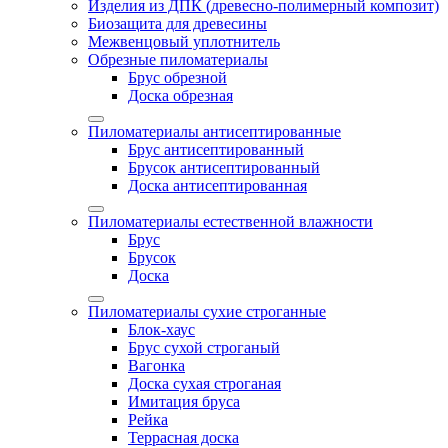
Изделия из ДПК (древесно-полимерный композит)
Биозащита для древесины
Межвенцовый уплотнитель
Обрезные пиломатериалы
Брус обрезной
Доска обрезная
Пиломатериалы антисептированные
Брус антисептированный
Брусок антисептированный
Доска антисептированная
Пиломатериалы естественной влажности
Брус
Брусок
Доска
Пиломатериалы сухие строганные
Блок-хаус
Брус сухой строганый
Вагонка
Доска сухая строганая
Имитация бруса
Рейка
Террасная доска