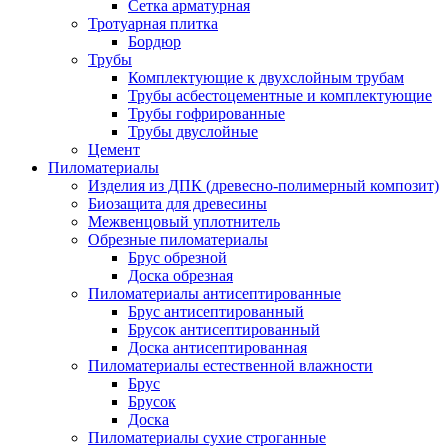
Сетка арматурная
Тротуарная плитка
Бордюр
Трубы
Комплектующие к двухслойным трубам
Трубы асбестоцементные и комплектующие
Трубы гофрированные
Трубы двуслойные
Цемент
Пиломатериалы
Изделия из ДПК (древесно-полимерный композит)
Биозащита для древесины
Межвенцовый уплотнитель
Обрезные пиломатериалы
Брус обрезной
Доска обрезная
Пиломатериалы антисептированные
Брус антисептированный
Брусок антисептированный
Доска антисептированная
Пиломатериалы естественной влажности
Брус
Брусок
Доска
Пиломатериалы сухие строганные