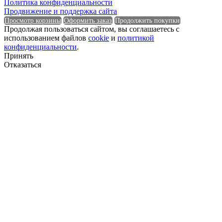
Политика конфиденциальности
Наличие перфорации
Продвижение и поддержка сайта
Просмотр корзины
Оформить заказ
Продолжить покупки
Продолжая пользоваться сайтом, вы соглашаетесь с
использованием файлов
cookie
и
политикой
конфиденциальности
.
Наличие перфорации
Принять
Отказаться
Нижняя часть
Нижняя часть
Общая ширина в развороте
Общая ширина в развороте
Основной материал