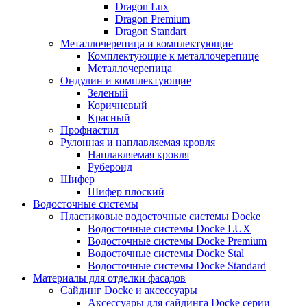
Dragon Lux
Dragon Premium
Dragon Standart
Металлочерепица и комплектующие
Комплектующие к металлочерепице
Металлочерепица
Ондулин и комплектующие
Зеленый
Коричневый
Красный
Профнастил
Рулонная и наплавляемая кровля
Наплавляемая кровля
Рубероид
Шифер
Шифер плоский
Водосточные системы
Пластиковые водосточные системы Docke
Водосточные системы Docke LUX
Водосточные системы Docke Premium
Водосточные системы Docke Stal
Водосточные системы Docke Standard
Материалы для отделки фасадов
Сайдинг Docke и аксессуары
Аксессуары для сайдинга Docke серии