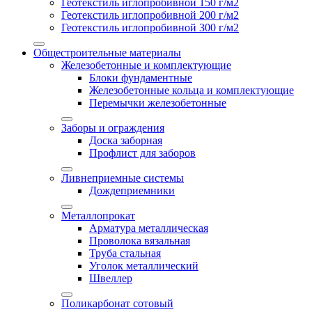
Геотекстиль иглопробивной 150 г/м2
Геотекстиль иглопробивной 200 г/м2
Геотекстиль иглопробивной 300 г/м2
Общестроительные материалы
Железобетонные и комплектующие
Блоки фундаментные
Железобетонные кольца и комплектующие
Перемычки железобетонные
Заборы и ограждения
Доска заборная
Профлист для заборов
Ливнеприемные системы
Дождеприемники
Металлопрокат
Арматура металлическая
Проволока вязальная
Труба стальная
Уголок металлический
Швеллер
Поликарбонат сотовый