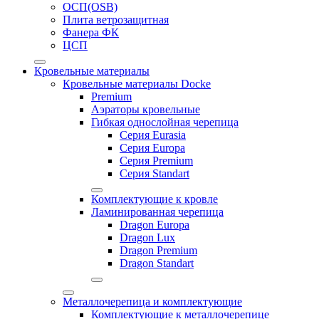
ОСП(OSB)
Плита ветрозащитная
Фанера ФК
ЦСП
Кровельные материалы
Кровельные материалы Docke
Premium
Аэраторы кровельные
Гибкая однослойная черепица
Серия Eurasia
Серия Europa
Серия Premium
Серия Standart
Комплектующие к кровле
Ламинированная черепица
Dragon Europa
Dragon Lux
Dragon Premium
Dragon Standart
Металлочерепица и комплектующие
Комплектующие к металлочерепице