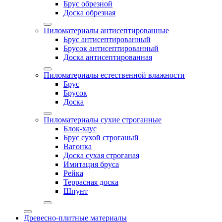
Брус обрезной
Доска обрезная
Пиломатериалы антисептированные
Брус антисептированный
Брусок антисептированный
Доска антисептированная
Пиломатериалы естественной влажности
Брус
Брусок
Доска
Пиломатериалы сухие строганные
Блок-хаус
Брус сухой строганый
Вагонка
Доска сухая строганая
Имитация бруса
Рейка
Террасная доска
Шпунт
Древесно-плитные материалы