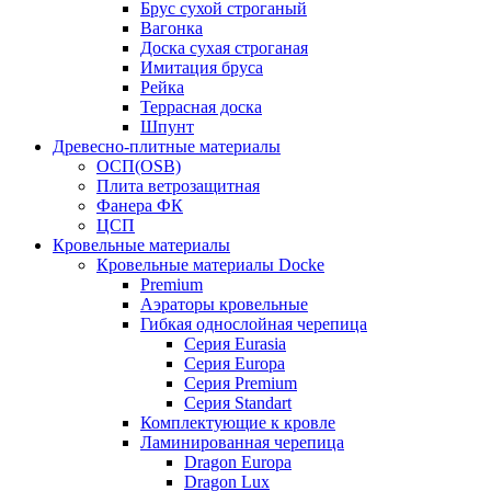
Брус сухой строганый
Вагонка
Доска сухая строганая
Имитация бруса
Рейка
Террасная доска
Шпунт
Древесно-плитные материалы
ОСП(OSB)
Плита ветрозащитная
Фанера ФК
ЦСП
Кровельные материалы
Кровельные материалы Docke
Premium
Аэраторы кровельные
Гибкая однослойная черепица
Серия Eurasia
Серия Europa
Серия Premium
Серия Standart
Комплектующие к кровле
Ламинированная черепица
Dragon Europa
Dragon Lux