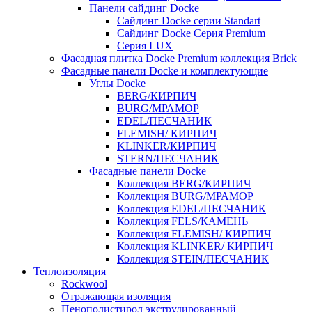
Панели сайдинг Docke
Cайдинг Docke серии Standart
Сайдинг Docke Серия Premium
Серия LUX
Фасадная плитка Docke Premium коллекция Brick
Фасадные панели Docke и комплектующие
Углы Docke
BERG/КИРПИЧ
BURG/МРАМОР
EDEL/ПЕСЧАНИК
FLEMISH/ КИРПИЧ
KLINKER/КИРПИЧ
STERN/ПЕСЧАНИК
Фасадные панели Docke
Коллекция BERG/КИРПИЧ
Коллекция BURG/МРАМОР
Коллекция EDEL/ПЕСЧАНИК
Коллекция FELS/КАМЕНЬ
Коллекция FLEMISH/ КИРПИЧ
Коллекция KLINKER/ КИРПИЧ
Коллекция STEIN/ПЕСЧАНИК
Теплоизоляция
Rockwool
Отражающая изоляция
Пенополистирол экструдированный