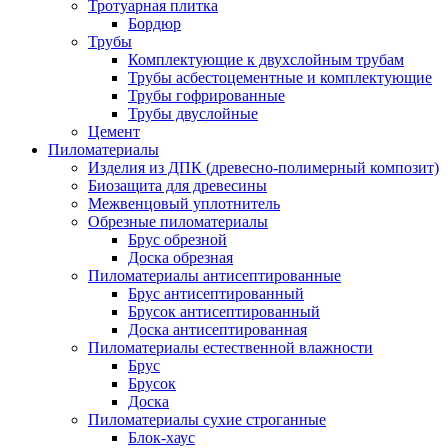
Тротуарная плитка
Бордюр
Трубы
Комплектующие к двухслойным трубам
Трубы асбестоцементные и комплектующие
Трубы гофрированные
Трубы двуслойные
Цемент
Пиломатериалы
Изделия из ДПК (древесно-полимерный композит)
Биозащита для древесины
Межвенцовый уплотнитель
Обрезные пиломатериалы
Брус обрезной
Доска обрезная
Пиломатериалы антисептированные
Брус антисептированный
Брусок антисептированный
Доска антисептированная
Пиломатериалы естественной влажности
Брус
Брусок
Доска
Пиломатериалы сухие строганные
Блок-хаус