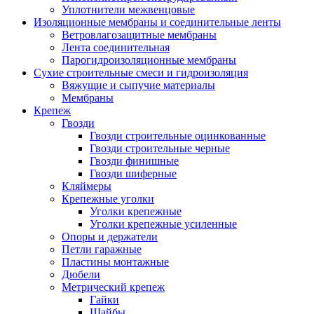
Уплотнители межвенцовые
Изоляционные мембраны и соединительные ленты
Ветровлагозащитные мембраны
Лента соединительная
Парогидроизоляционные мембраны
Сухие строительные смеси и гидроизоляция
Вяжущие и сыпучие материалы
Мембраны
Крепеж
Гвозди
Гвозди строительные оцинкованные
Гвозди строительные черные
Гвозди финишные
Гвозди шиферные
Кляймеры
Крепежные уголки
Уголки крепежные
Уголки крепежные усиленные
Опоры и держатели
Петли гаражные
Пластины монтажные
Дюбели
Метрический крепеж
Гайки
Шайбы