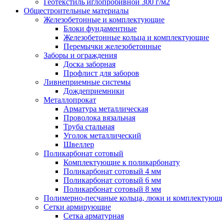
Геотекстиль иглопробивной 300 г/м2
Общестроительные материалы
Железобетонные и комплектующие
Блоки фундаментные
Железобетонные кольца и комплектующие
Перемычки железобетонные
Заборы и ограждения
Доска заборная
Профлист для заборов
Ливнеприемные системы
Дождеприемники
Металлопрокат
Арматура металлическая
Проволока вязальная
Труба стальная
Уголок металлический
Швеллер
Поликарбонат сотовый
Комплектующие к поликарбонату
Поликарбонат сотовый 4 мм
Поликарбонат сотовый 6 мм
Поликарбонат сотовый 8 мм
Полимерно-песчаные кольца, люки и комплектующ
Сетки армирующие
Сетка арматурная